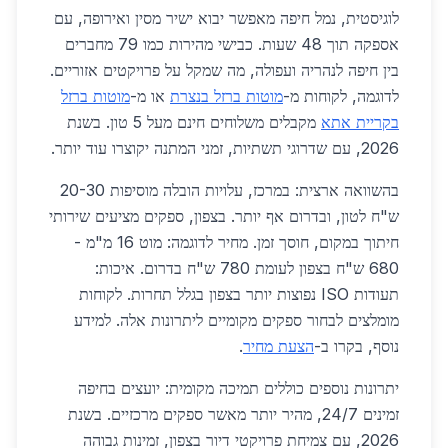
לוגיסטית, נמל חיפה מאפשר יבוא ישיר מסין ואירופה, עם
אספקה תוך 48 שעות. כבישי מהירות כמו 79 מחברים
בין חיפה לנהריה ועפולה, מה שמקל על פרויקטים אזוריים.
לדוגמה, לקוחות מ-
מוטות ברזל בנצרת
או מ-
מוטות ברזל
בקריית אתא
מקבלים משלוחים חינם מעל 5 טון. בשנת
2026, עם שדרוגי תשתיות, זמני המתנה יקוצרו עוד יותר.
בהשוואה ארצית: במרכז, עלויות הובלה מוסיפות 20-30
ש"ח לטון, ובדרום אף יותר. בצפון, ספקים מציעים שירותי
חיתוך במקום, חוסך זמן. מחיר לדוגמה: מוט 16 מ"מ -
680 ש"ח בצפון לעומת 780 ש"ח בדרום. איכות:
תעודות ISO נפוצות יותר בצפון בגלל תחרות. לקוחות
מומלצים לבחור ספקים מקומיים ליתרונות אלה. למידע
נוסף, בקרו ב-
הצעת מחיר
.
יתרונות נוספים כוללים תמיכה מקומית: יועצים בחיפה
זמינים 24/7, מהיר יותר מאשר ספקים מרכזיים. בשנת
2026, עם צמיחת פרויקטי דיור בצפון, זמינות גבוהה