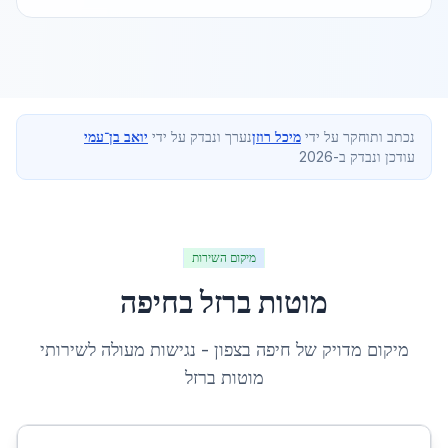
נכתב ותוחקר על ידי
מיכל רוזן
נערך ונבדק על ידי
יואב בן־עמי
עודכן ונבדק ב-2026
מיקום השירות
מוטות ברזל
ב
חיפה
מיקום מדויק של
חיפה
ב
צפון
- נגישות מעולה לשירותי
מוטות ברזל