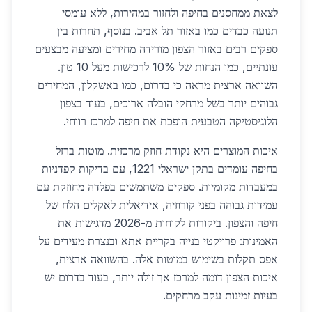
לצאת ממחסנים בחיפה ולחזור במהירות, ללא עומסי
תנועה כבדים כמו באזור תל אביב. בנוסף, תחרות בין
ספקים רבים באזור הצפון מורידה מחירים ומציעה מבצעים
עונתיים, כמו הנחות של 10% לרכישות מעל 10 טון.
השוואה ארצית מראה כי בדרום, כמו באשקלון, המחירים
גבוהים יותר בשל מרחקי הובלה ארוכים, בעוד בצפון
הלוגיסטיקה הטבעית הופכת את חיפה למרכז רווחי.
איכות המוצרים היא נקודת חוזק מרכזית. מוטות ברזל
בחיפה עומדים בתקן ישראלי 1221, עם בדיקות קפדניות
במעבדות מקומיות. ספקים משתמשים בפלדה מחוזקת עם
עמידות גבוהה בפני קורוזיה, אידיאלית לאקלים הלח של
חיפה והצפון. ביקורות לקוחות מ-2026 מדגישות את
האמינות: פרויקטי בנייה בקריית אתא ובנצרת מעידים על
אפס תקלות בשימוש במוטות אלה. בהשוואה ארצית,
איכות הצפון דומה למרכז אך זולה יותר, בעוד בדרום יש
בעיות זמינות עקב מרחקים.