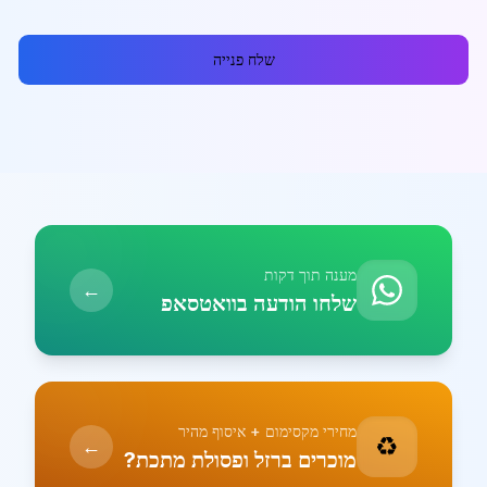
שלח פנייה
מענה תוך דקות
←
שלחו הודעה בוואטסאפ
מחירי מקסימום + איסוף מהיר
♻️
←
מוכרים ברזל ופסולת מתכת?