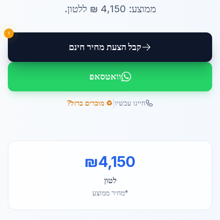
ממוצע:
4,150
₪ ל
לטון
.
!
קבל הצעת מחיר חינם
וואטסאפ
|
חייגו עכשיו
♻️ מוכרים ברזל?
₪
4,150
לטון
*מחיר ממוצע