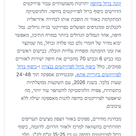
קונה ברזל בחיפה
יתרונות משמעותיים עבור פרויקטים
הדורשים כיפוף ברזל לפרויקטים בחיפה. הלוגיסטיקה
המתקדמת באזור זה הופכת אותו לבחירה אידיאלית
לקבלנים ומהנדסים הפועלים בפרויקטי בנייה גדולים. נמל
חיפה, אחד הנמלים הגדולים ביותר במזרח התיכון, מאפשר
יבוא מהיר של חומרי גלם כמו פלדה וברזל, מה שמקצר
את זמני ההמתנה ומפחית עלויות הובלה. כבישים ראשיים
כמו כביש 6 וכביש 70 מחברים את חיפה ישירות לאזורים
סמוכים, כולל
כיפוף ברזל לפרויקטים בנצרת
ו-
כיפוף ברזל
לפרויקטים בקריית אתא
, ומבטיחים אספקה תוך 24-48
שעות בלבד. בשנת 2026, עם השקעות ממשלתיות
בתשתיות, צפויה הלוגיסטיקה להשתפר עוד יותר, מה
שיאפשר לפרויקטים בחיפה להנות מאספקה יעילה ללא
עיכובים.
מבחינת מחירים, ספקים באזור הצפון מציעים תעריפים
תחרותיים בהשוואה למרכז ולאזור הדרום. לדוגמה, כיפוף
ברזל לפרויקטים בחיפה נע בין 15-25 ש"ח לק"ג, תלוי