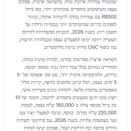
שמבטיח עמידות ארוכת טווח. בהשוואה ארצית, ספקים
בצפון משתמשים בחומרים איכותיים יותר, כמו ברזל
RB500 עם עמידות גבוהה לרעידות אדמה, בניגוד
לספקים בדרום שמתמקדים יותר בכמויות גדולות על
חשבון דיוק. בשנת 2026, תוכניות ממשלתיות לקידום
תעשייה ירוקה יביאו למפעלים בצפון טכנולוגיות חדשות,
כגון כיפוף CNC מדויק ברמת מילימטרים.
השוואה ארצית מפורטת: במרכז, למרות זמינות גבוהה,
המחירים גבוהים בגלל שכר דירה גבוה ועומסי תנועה.
בדרום, הלוגיסטיקה איטית יותר, עם זמני אספקה של 3-
5 ימים. בצפון, הכל קרוב: מחסנים בחיפה, קריות וגליל
מאפשרים גמישות מלאה. לקוחות נהנים משירות אישי,
ייעוץ טכני חינם ומבצעים מקומיים. לדוגמה, הזמנה של 10
טון ברזל מכופף עולה כ-180,000 ש"ח בצפון, לעומת
220,000 ש"ח במרכז. בנוסף, קרבה למפעלי ייצור כמו
נשר מצמצמת עלויות. בשנת 2026, עם פרויקטי תשתית
גדולים בחיפה כמו הרחבת הנמל, ספקים יציעו הנחות