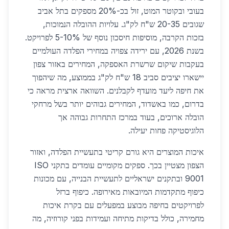
בעובי ובקוטר המוט, זול בכ-20% מספקים בתל אביב
שגובים 20-35 ש"ח לק"ג. עלויות ההובלה הנמוכות,
בזכות הקרבה, מוסיפות חיסכון נוסף של 5-10% לפרויקט.
בשנת 2026, עם ירידה צפויה במחירי הפלדה העולמיים
בעקבות שיקום שרשרת האספקה, המחירים באזור צפון
יישארו יציבים סביב 18 ש"ח לק"ג בממוצע, מה שיהפוך
את חיפה ליעד מועדף לקבלנים. השוואה ארצית מראה כי
בדרום, כמו באשדוד, המחירים גבוהים יותר בשל מרחקי
הובלה ארוכים, בעוד במרכז התחרות גבוהה אך
הלוגיסטיקה פחות יעילה.
איכות המוצרים היא גורם קריטי בתעשיית הפלדה, ואזור
הצפון מצטיין בכך. ספקים מקומיים עומדים בתקני ISO
9001 ובתקנים ישראליים לתעשיית הבנייה, עם מכונות
כיפוף מתקדמות המיובאות מאירופה. כיפוף ברזל
לפרויקטים בחיפה מבוצע במפעלים עם בקרת איכות
מחמירה, כולל בדיקות מתיחה ועמידות בפני קורוזיה, מה