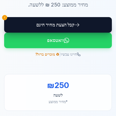
מחיר ממוצע:
250
₪ ל
לשעה
.
!
קבל הצעת מחיר חינם
וואטסאפ
|
חייגו עכשיו
♻️ מוכרים ברזל?
₪
250
לשעה
*מחיר ממוצע