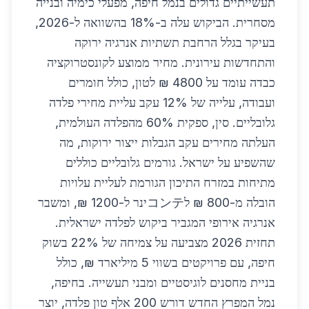
תעשייתיים גדולים בנמל חיפה, מפעלי כימיה ובנייה
מסחרית. הביקוש עלה ב-18% בהשוואה ל-2026,
בעיקר בגלל הרחבת תשתיות אנרגיה ירוקה
והתחדשות עירונית. מחיר ממוצע לקונסטרוקציה
כבדה עומד על 4800 ₪ לטון, כולל חומרים
ועבודה, עלייה של 12% עקב עליית מחירי פלדה
גלובליים. סין, ספקית 60% מהפלדה העולמית,
העלתה מחירים עקב הגבלות ייצור ירוקות, מה
שהשפיע על ישראל. גורמים גלובליים כוללים
מתיחות במזרח התיכון הגורמת לעליית עלויות
הובלה מ-800 ₪ לコンテינר ל-1200 ₪, ומשבר
אנרגיה אירופי המגביר ביקוש לפלדה ישראלית.
תחזית 2026 מצביעה על צמיחה של 22% בשוק
חיפה, עם פרויקטים בשווי 5 מיליארד ₪, כולל
בניית מחסנים לוגיסטיים ומבני תעשייה. בחיפה,
נמל המפרץ החדש דורש 200 אלף טון פלדה, יוצר