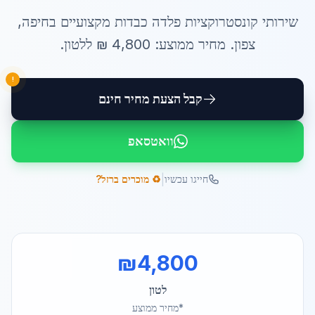
שירותי
קונסטרוקציות פלדה כבדות
מקצועיים ב
חיפה
,
צפון
. מחיר ממוצע:
4,800
₪ ל
לטון
.
!
קבל הצעת מחיר חינם
וואטסאפ
|
חייגו עכשיו
♻️ מוכרים ברזל?
₪
4,800
לטון
*מחיר ממוצע