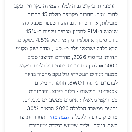
הזדמנויות. ביקוש גבוה לפלדה עמידה בקורוזיה עקב
לחות ימית. תחרות מקומית כוללת 15 חברות
מובילות, אך ריכוזיות גבוהה. השפעת טכנולוגיה:
שימוש ב-BIM לתכנון מפחית עלויות ב-15%.
גורם סיכון: אינפלציה מקומית של 4.5% בשקלים.
יצוא פלדה ישראלי עלה ב-10%, מחזק שוק מקומי.
תחזית: עד סוף 2026, מחירים יתייצבו סביב
5000 ₪ לטון עם ירידת מתחים גלובליים. ביקוש
ממגזר מגורים תעשייתי גדל עקב מחסור בדיור
לעובדים. ניתוח SWOT: חוזקות - מיקום
אסטרטגי; חולשות - תלות ביבוא. הזדמנויות
מפרויקטי ממשלה; איומים ממשברים כלכליים.
נתונים ממשרד הכלכלה 2026 מראים 30%
מהשוק בחיפה. לקבלת
הצעת מחיר
תחרותית, צרו
קשר. בנוסף, עליית שימוש בפלדה ממוחזרת