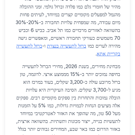
מהיר של חומרי גלם כמו פלדה וברזל גולמי. זמני ההובלה
מהנמל למפעלים מקומיים קצרים במיוחד, לעיתים פחות
מיום עבודה, מה שמפחית עלויות תחבורה ב-20%-30%
בהשוואה לאזורים מרכזיים כמו תל אביב. כביש 6 וכביש
70 משמשים כעורקי תחבורה ראשיים, ומאפשרים גישה
מהירה לערים כמו
ברזל לתעשייה בנצרת
ו-
ברזל לתעשייה
בקריית אתא
.
מבחינת מחירים, בשנת 2026, מחירי הברזל לתעשייה
בחיפה נמוכים יותר ב-15% מממוצע ארצי. לדוגמה, טון
ברזל מרובע עולה כ-3,200 שקלים, בעוד במרכז הוא
מגיע ל-3,700 שקלים. הסיבה העיקרית היא עלויות
הובלה נמוכות והתחרות בין ספקים מקומיים רבים. ספקים
אלה מציעים הנחות לכמויות גדולות, כמו 5% על הזמנות
מעל 50 טון, מה שהופך את האזור לאטרקטיבי במיוחד
לתעשיות בנייה, ייצור מכונות ותשתיות. בהשוואה ארצית,
באזור הדרום כמו באר שבע, המחירים גבוהים יותר בגלל