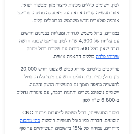
לטון. יישומים כוללים מכונות לייצור מזון ומכשור רפואי.
אזור תעשייה קריית אתא נהנה מאספקה מחיפה. פרויקט
אנרגיה סולארית חדש משתמש בפרופילים קלים.
במגורים, ברזל משמש לגדרות ומעליות בבניינים חדשים,
עם עלויות של 4,900 ש"ח לטון. פרויקט שכונה חדשה
בנווה שאנן כולל 500 דירות עם שלדות ברזל מחוזק.
שירותי פלדה
כוללים התאמה אישית.
פרויקטים בולטים: שדרוג כביש 6 צפוני דורש 20,000
טון ברזל; בניית בית חולים חדש עם מבני פלדה.
ברזל
לתעשייה בחיפה
תומך גם בתעשיית הנשק וההגנה.
יישומים נוספים: גשרים ותחנות רכבת, עם צינורות גדולים
ב-6,800 ש"ח לטון.
במגזר התעשייתי, ברזל משמש למסגרות מכונות CNC
ומסועים. חברות כמו באזל תעשיות רוכשות
סוגי מתכות
מיוחדים. צמיחה של 15% ביישומים תעשייתיים עד סוף