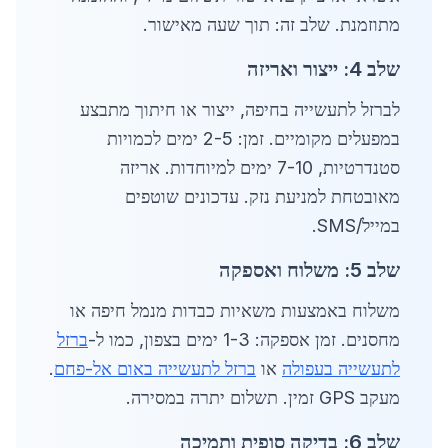
מתוזמנת. שלב זה: תוך שעה מאישור.
שלב 4: ייצור ואריזה
לברזל לתעשייה בחיפה, ייצור או חיתוך מתבצע
במפעלים מקומיים. זמן: 2-5 ימים לכמויות
סטנדרטיות, 7-10 ימים למיוחדות. אריזה
מאובטחת למניעת נזק. עדכונים שוטפים
במייל/SMS.
שלב 5: משלוח ואספקה
משלוח באמצעות משאיות כבדות מנמל חיפה או
מחסנים. זמן אספקה: 1-3 ימים בצפון, כמו ל-
ברזל
לתעשייה בעפולה
או
ברזל לתעשייה באום אל-פחם
.
מעקב GPS זמין. תשלום יתרה במסירה.
שלב 6: בדיקה סופית ותמיכה