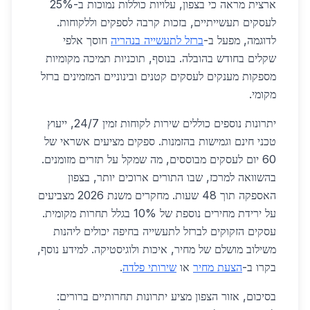
ארצית מראה כי בצפון, עלויות כוללות נמוכות ב-25%
לעסקים תעשייתיים, בזכות קרבה לספקים וללקוחות.
לדוגמה, מפעל ב-
ברזל לתעשייה בנהריה
חוסך אלפי
שקלים בחודש בהובלה. בנוסף, תוכניות תמיכה מקומיות
מספקות מענקים לעסקים קטנים ובינוניים המזמינים ברזל
מקומי.
יתרונות נוספים כוללים שירות לקוחות זמין 24/7, ייעוץ
טכני חינם וגמישות בהזמנות. ספקים מציעים אשראי של
60 יום לעסקים מבוססים, מה שמקל על תזרים מזומנים.
בהשוואה למרכז, שבו התורים ארוכים יותר, בצפון
האספקה תוך 48 שעות. מחקרים משנת 2026 מצביעים
על ירידת מחירים נוספת של 10% בגלל תחרות מקומית.
עסקים הזקוקים לברזל לתעשייה בחיפה יכולים ליהנות
משילוב מושלם של מחיר, איכות ולוגיסטיקה. למידע נוסף,
בקרו ב-
הצעת מחיר
או
שירותי פלדה
.
בסיכום, אזור הצפון מציע יתרונות תחרותיים ברורים: