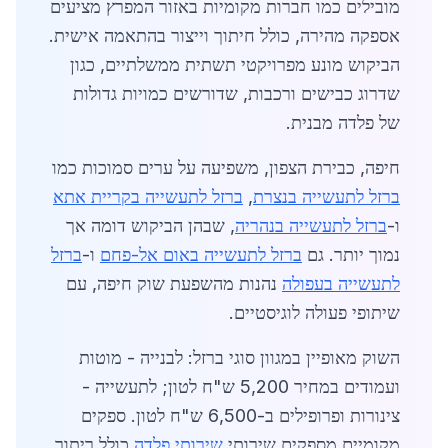
מובילים כמו חברות מקומיות באזור המפרץ מציעים
אספקה מהירה, כולל חיתוך וייצור בהתאמה אישית.
הביקוש מונע מפרויקטי תשתית ממשלתיים, כגון
שדרוג כבישים ורכבות, שדורשים כמויות גדולות
של פלדה מבנית.
חיפה, כבירת הצפון, משפיעה על ערים סמוכות כמו
ברזל לתעשייה בנצרת
,
ברזל לתעשייה בקריית אתא
ו-
ברזל לתעשייה בנהריה
, שבהן הביקוש דומה אך
נמוך יותר. גם
ברזל לתעשייה באום אל-פחם
ו-
ברזל
לתעשייה בעפולה
נהנות מהשפעת שוק חיפה, עם
שיתופי פעולה לוגיסטיים.
השוק מאופיין במגוון סוגי ברזל: לבנייה - מוטות
ועמודים במחיר 5,200 ש"ח לטון; לתעשייה -
צינורות ופרופילים ב-6,500 ש"ח לטון. ספקים
מקומיים מספקים שירותי
שירותי פלדה
כולל ריתוך