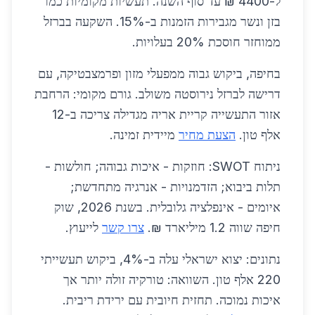
ל-4400 ₪ עד סוף השנה. תעשיות מקומיות כמו
בזן ונשר מגבירות הזמנות ב-15%. השקעה בברזל
ממוחזר חוסכת 20% בעלויות.
בחיפה, ביקוש גבוה ממפעלי מזון ופרמצבטיקה, עם
דרישה לברזל נירוסטה משולב. גורם מקומי: הרחבת
אזור התעשייה קריית אריה מגדילה צריכה ב-12
אלף טון.
הצעת מחיר
מיידית זמינה.
ניתוח SWOT: חוזקות - איכות גבוהה; חולשות -
תלות ביבוא; הזדמנויות - אנרגיה מתחדשת;
איומים - אינפלציה גלובלית. בשנת 2026, שוק
חיפה שווה 1.2 מיליארד ₪.
צרו קשר
לייעוץ.
נתונים: יצוא ישראלי עלה ב-4%, ביקוש תעשייתי
220 אלף טון. השוואה: טורקיה זולה יותר אך
איכות נמוכה. תחזית חיובית עם ירידת ריבית.