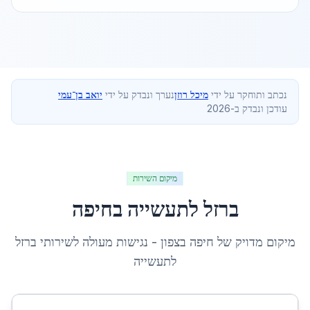
נכתב ותוחקר על ידי
מיכל רוזן
נערך ונבדק על ידי
יואב בן־עמי
עודכן ונבדק ב-2026
מיקום השירות
ברזל לתעשייה
ב
חיפה
מיקום מדויק של
חיפה
ב
צפון
- נגישות מעולה לשירותי
ברזל
לתעשייה