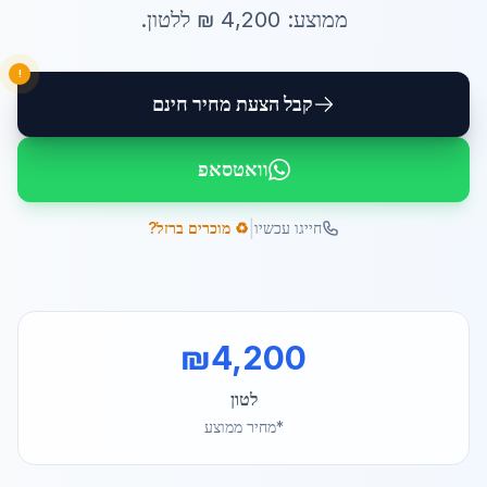
ממוצע:
4,200
₪ ל
לטון
.
!
קבל הצעת מחיר חינם
וואטסאפ
|
חייגו עכשיו
♻️ מוכרים ברזל?
₪
4,200
לטון
*מחיר ממוצע