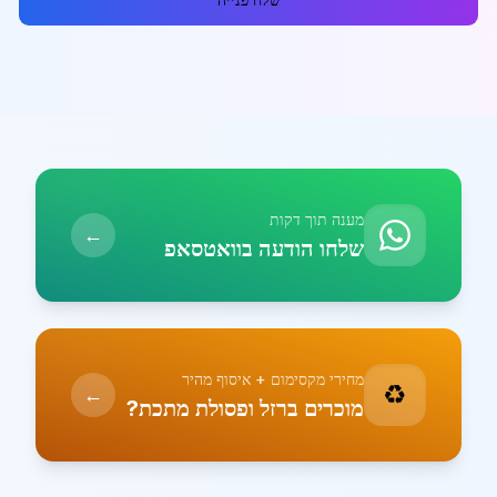
מענה תוך דקות
←
שלחו הודעה בוואטסאפ
מחירי מקסימום + איסוף מהיר
♻️
←
מוכרים ברזל ופסולת מתכת?