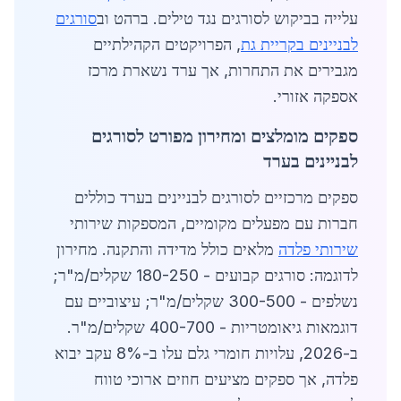
עלייה בביקוש לסורגים נגד טילים. ברהט וב
סורגים
לבניינים בקריית גת
, הפרויקטים הקהילתיים
מגבירים את התחרות, אך ערד נשארת מרכז
אספקה אזורי.
ספקים מומלצים ומחירון מפורט לסורגים
לבניינים בערד
ספקים מרכזיים לסורגים לבניינים בערד כוללים
חברות עם מפעלים מקומיים, המספקות שירותי
שירותי פלדה
מלאים כולל מדידה והתקנה. מחירון
לדוגמה: סורגים קבועים - 180-250 שקלים/מ"ר;
נשלפים - 300-500 שקלים/מ"ר; עיצוביים עם
דוגמאות גיאומטריות - 400-700 שקלים/מ"ר.
ב-2026, עלויות חומרי גלם עלו ב-8% עקב יבוא
פלדה, אך ספקים מציעים חוזים ארוכי טווח