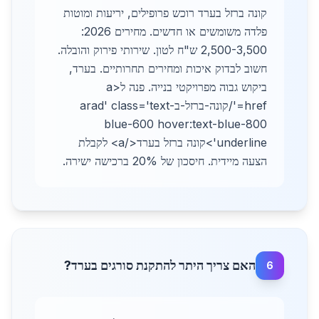
קונה ברזל בערד רוכש פרופילים, יריעות ומוטות
פלדה משומשים או חדשים. מחירים 2026:
2,500-3,500 ש"ח לטון. שירותי פירוק והובלה.
חשוב לבדוק איכות ומחירים תחרותיים. בערד,
ביקוש גבוה מפרויקטי בנייה. פנה ל<a
href='/קונה-ברזל-בarad' class='text-
blue-600 hover:text-blue-800
underline'>קונה ברזל בערד</a> לקבלת
הצעה מיידית. חיסכון של 20% ברכישה ישירה.
האם צריך היתר להתקנת סורגים בערד?
6