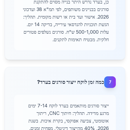
כן, בערד נדרש היתר בנייה מסוים להתקנת
סורגים בבניינים משותפים, לפי תמ"א 38 ועדכוני
2026. אישור ועד בית או רשות מקומית. תהליך:
הגשת תוכניות להנדסאי עירייה, בדיקה 14 יום.
עלות 500-1,000 ש"ח. סורגים נשלפים פטורים
חלקית. מבטיח תאימות לתקנים.
כמה זמן לוקח ייצור סורגים בערד?
7
ייצור סורגים מותאמים בערד לוקח 7-14 ימים
מרגע מדידה. תהליך: חיתוך CNC, ריתוך
אוטומטי, צביעה אפוקסי, בקרת איכות. בשנת
2026, 40% מהייצור דיגיטלי, מפחית זמנים.