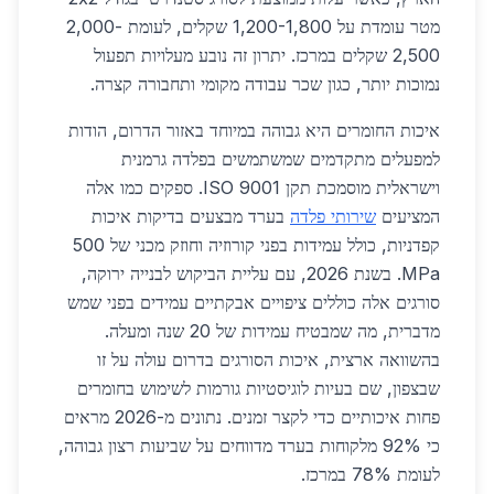
מטר עומדת על 1,200-1,800 שקלים, לעומת 2,000-
2,500 שקלים במרכז. יתרון זה נובע מעלויות תפעול
נמוכות יותר, כגון שכר עבודה מקומי ותחבורה קצרה.
איכות החומרים היא גבוהה במיוחד באזור הדרום, הודות
למפעלים מתקדמים שמשתמשים בפלדה גרמנית
וישראלית מוסמכת תקן ISO 9001. ספקים כמו אלה
המציעים
שירותי פלדה
בערד מבצעים בדיקות איכות
קפדניות, כולל עמידות בפני קורוזיה וחוזק מכני של 500
MPa. בשנת 2026, עם עליית הביקוש לבנייה ירוקה,
סורגים אלה כוללים ציפויים אבקתיים עמידים בפני שמש
מדברית, מה שמבטיח עמידות של 20 שנה ומעלה.
בהשוואה ארצית, איכות הסורגים בדרום עולה על זו
שבצפון, שם בעיות לוגיסטיות גורמות לשימוש בחומרים
פחות איכותיים כדי לקצר זמנים. נתונים מ-2026 מראים
כי 92% מלקוחות בערד מדווחים על שביעות רצון גבוהה,
לעומת 78% במרכז.