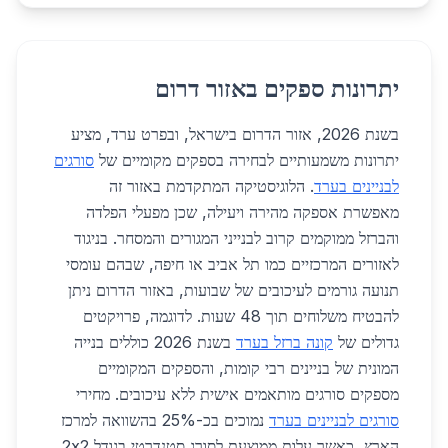
יתרונות ספקים באזור דרום
בשנת 2026, אזור הדרום בישראל, ובפרט ערד, מציע
יתרונות משמעותיים לבחירה בספקים מקומיים של
סורגים
לבניינים בערד
. הלוגיסטיקה המתקדמת באזור זה
מאפשרת אספקה מהירה ויעילה, שכן מפעלי הפלדה
והברזל ממוקמים קרוב לבנייני המגורים והמסחר. בניגוד
לאזורים המרכזיים כמו תל אביב או חיפה, שבהם עומסי
תנועה גורמים לעיכובים של שבועות, באזור הדרום ניתן
להבטיח משלוחים תוך 48 שעות. לדוגמה, פרויקטים
גדולים של
קונה ברזל בערד
בשנת 2026 כוללים בנייה
המונית של בניינים רבי קומות, והספקים המקומיים
מספקים סורגים מותאמים אישית ללא עיכובים. מחירי
סורגים לבניינים בערד
נמוכים בכ-25% בהשוואה למרכז
הארץ, כאשר עלות ממוצעת לסורג סטנדרטי בגודל 2x2