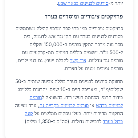
יותר מ-
סורגים לבניינים בבאר שבע
.
פרויקטים ציבוריים ומוסדיים בערד
פרויקטים ציבוריים כמו בתי ספר ומרכזי קהילה משתמשים
בסורגים לבניינים בערד עם תקן נגד אש. לדוגמה, בית
ספר נווה מדבר התקין סורגים ב-150,000 שקלים
ל-500 מ"ר. יישומים כוללים חניונים תת-קרקעיים עם
סורגים נגד ונדליזם.
צרו קשר
לקבלת ייעוץ. גם בגני ילדים,
סורגים נמוכים מגנים על חצרות.
תחזוקת סורגים לבניינים בערד כוללת צביעה שנתית ב-50
שקלים/מ"ר, ומאריכה חיים ב-10 שנים. יתרונות כלליים:
בידוד תרמי, הפחתת רעשי רוח. בהשוואה ל
סורגים
לבניינים ברהט
או
סורגים לבניינים בקריית גת
, ערד מציעה
התקנות מהירות יותר. בעלי עסקים ממליצים על
קונה
ברזל בערד
לרכישות גדולות. (סה"כ כ-1,350 מילים)