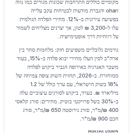
מקומיים כוללים התרחבות שכונות מגורים כמו נווה
זohar והגברת מודעות לבטיחות עקב עלייה
בפשיעה עירונית ב-12%. מחירי הפלדה הגולמית
עלו ל-3,200 ₪ לטון, אך יצרנים מצליחים לשמור
על רווחיות דרך אופטימיזציה.
גורמים גלובליים משפיעים חזק: מלחמות סחר בין
ארה"ב לסין העלו מחירי יבוא פלדה ב-15%, בעוד
משבר האנרגיה באירופה הגביר ביקוש לפלדה
ממוחזרת. ב-2026, תחזית השוק צופה צמיחה של
18% בשוק הישראלי, עם ערך כולל של 1.2
מיליארד ₪. בערד, ביקוש לסורגים עיצוביים עלה
ב-30% בשל פרויקטי בוטיק. מחירים: סורג קלאסי
400 ₪/מ"ר, סורג נירוסטה 650 ₪/מ"ר, סורג
חכם 900 ₪/מ"ר.
ביקוש ומגמות