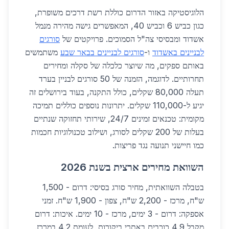
הלוגיסטיקה באזור הדרום כוללת רשת דרכים משופרת,
כגון כביש 6 וכביש 40, המאפשרים גישה מהירה מנמל
אשדוד ומבסיסי צה"ל הסמוכים. פרויקטים של
סורגים
לבניינים באשדוד
ו-
סורגים לבניינים בבאר שבע
משתמשים
באותם ספקים, מה שיוצר כלכלה של סקלה ומחירים
תחרותיים. לדוגמה, הזמנה של 50 סורגים לבניין בערד
תעלה 80,000 שקלים, כולל התקנה, בעוד בירושלים זה
יגיע ל-110,000 שקלים. יתרונות נוספים כוללים תמיכה
מקומית: טכנאים זמינים 24/7, שירותי תחזוקה שנתיים
בעלות של 200 שקלים לסורג, ושילוב טכנולוגיות חכמות
כמו חיישני תנועה נגד פריצות.
השוואת מחירים ארצית בשנת 2026
בטבלה השוואתית, מחיר סורג בסיסי: דרום - 1,500
ש"ח, מרכז - 2,200 ש"ח, צפון - 1,900 ש"ח. זמני
אספקה: דרום - 3 ימים, מרכז - 10 ימים. איכות: דרום
מקבל 4.9 כוכבים באתרי ביקורות, לעומת 4.2 במרכז.