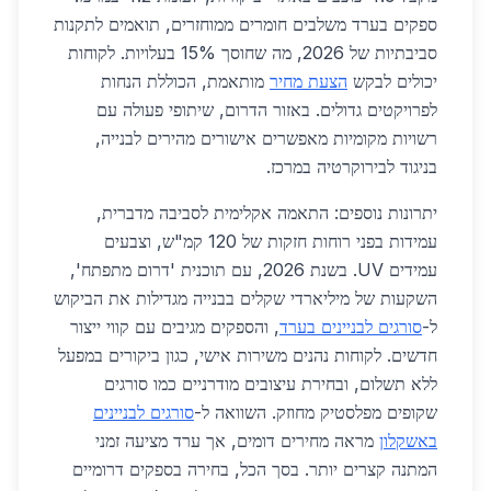
ספקים בערד משלבים חומרים ממוחזרים, תואמים לתקנות
סביבתיות של 2026, מה שחוסך 15% בעלויות. לקוחות
יכולים לבקש
הצעת מחיר
מותאמת, הכוללת הנחות
לפרויקטים גדולים. באזור הדרום, שיתופי פעולה עם
רשויות מקומיות מאפשרים אישורים מהירים לבנייה,
בניגוד לבירוקרטיה במרכז.
יתרונות נוספים: התאמה אקלימית לסביבה מדברית,
עמידות בפני רוחות חזקות של 120 קמ"ש, וצבעים
עמידים UV. בשנת 2026, עם תוכנית 'דרום מתפתח',
השקעות של מיליארדי שקלים בבנייה מגדילות את הביקוש
ל-
סורגים לבניינים בערד
, והספקים מגיבים עם קווי ייצור
חדשים. לקוחות נהנים משירות אישי, כגון ביקורים במפעל
ללא תשלום, ובחירת עיצובים מודרניים כמו סורגים
שקופים מפלסטיק מחוזק. השוואה ל-
סורגים לבניינים
באשקלון
מראה מחירים דומים, אך ערד מציעה זמני
המתנה קצרים יותר. בסך הכל, בחירה בספקים דרומיים