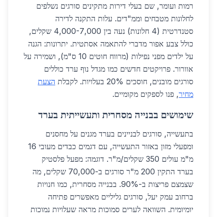
רמות ועומר, שם בעלי דירות מתקינים סורגים נשלפים
לחלונות מטבחים וממ"דים. עלות התקנה לדירה
סטנדרטית (4 חלונות) נעה בין 4,000-7,000 שקלים,
כולל צבע אפור מדברי להתאמה אסתטית. יתרונות: הגנה
על ילדים מפני נפילות (מרווח חוטים 10 ס"מ), ושמירה על
אוורור. פרויקטים חדשים כמו מגדל נוף ערד כוללים
סורגים מובנים, חוסכים 20% בעלויות. לקבלת
הצעת
מחיר
, פנו לספקים מקומיים.
שימושים בבנייה מסחרית ותעשייתית בערד
בתעשייה, סורגים לבניינים בערד מגנים על מחסנים
ומפעלי מזון באזור התעשייה, עם דגמים כבדים מעובי 16
מ"מ עולים 350 שקלים/מ"ר. דוגמה: מפעל פלסטיק
בערד התקין 200 מ"ר סורגים ב-70,000 שקלים, מה
שצמצם פריצות ב-90%. בבנייה מסחרית, כמו חנויות
ברחוב עמק יעל, סורגים גליליים מאפשרים פתיחה
יומיומית. השוואה לערים סמוכות מראה שעלויות נמוכות