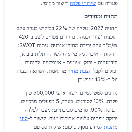
פעולה עם
שירותי פלדה
לייצור מקומי.
תחזית ומחירים
תחזית 2027: עלייה של 22% בביקוש בערד עקב
תוכנית 'עיר חכמה'. מחירים צפויים ליצב ב-420
₪/מ"ר עקב ירידת מחירי אנרגיה. ניתוח SWOT:
חוזקות - איכות מקומית; חולשות - תלות ביבוא;
הזדמנויות - ירוק; איומים - אינפלציה. לקוחות
יכולים לקבל
הצעת מחיר
מותאמת. השוואה: בערד
זול ב-15% מגוש דן.
נתונים סטטיסטיים: ייצור ארצי 500,000 טון
פלדה, 10% לסורגים. בערד, 5 מפעלים מרכזיים,
תפוסה 90%. גורמים סביבתיים: מעבר לפלדה
ירוקה מפחית עלויות ארוכות טווח. קישור ל-
סוגי
מתכות
למידע נוסף. סיכום: שוק תוסס עם