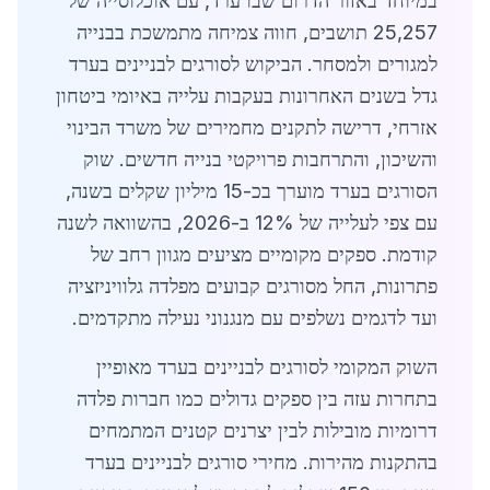
במיוחד באזור הדרום שבו ערד, עם אוכלוסייה של
25,257 תושבים, חווה צמיחה מתמשכת בבנייה
למגורים ולמסחר. הביקוש לסורגים לבניינים בערד
גדל בשנים האחרונות בעקבות עלייה באיומי ביטחון
אזרחי, דרישה לתקנים מחמירים של משרד הבינוי
והשיכון, והתרחבות פרויקטי בנייה חדשים. שוק
הסורגים בערד מוערך בכ-15 מיליון שקלים בשנה,
עם צפי לעלייה של 12% ב-2026, בהשוואה לשנה
קודמת. ספקים מקומיים מציעים מגוון רחב של
פתרונות, החל מסורגים קבועים מפלדה גלוויניזציה
ועד לדגמים נשלפים עם מנגנוני נעילה מתקדמים.
השוק המקומי לסורגים לבניינים בערד מאופיין
בתחרות עזה בין ספקים גדולים כמו חברות פלדה
דרומיות מובילות לבין יצרנים קטנים המתמחים
בהתקנות מהירות. מחירי סורגים לבניינים בערד