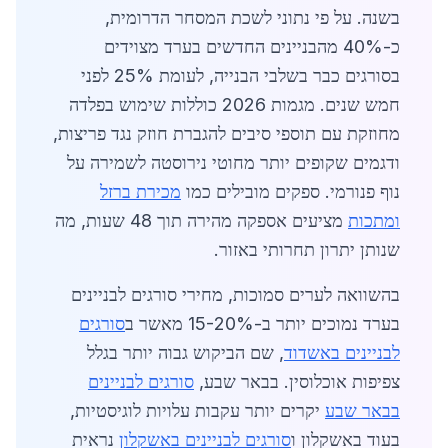
בשנה. על פי נתוני לשכת המסחר הדרומית,
כ-40% מהבניינים החדשים בערד מצוידים
בסורגים כבר בשלבי הבנייה, לעומת 25% לפני
חמש שנים. מגמות 2026 כוללות שימוש בפלדה
מחוזקת עם תוספי סיבים להגברת חוזק נגד פריצות,
ודגמים שקופים יותר מחוטי נירוסטה לשמירה על
נוף פנורמי. ספקים מובילים כמו
מכירת ברזל
ומתכות
מציעים אספקה מהירה תוך 48 שעות, מה
שנותן יתרון תחרותי באזור.
בהשוואה לערים סמוכות, מחירי סורגים לבניינים
בערד נמוכים יותר ב-15-20% מאשר ב
סורגים
לבניינים באשדוד
, שם הביקוש גבוה יותר בגלל
צפיפות אוכלוסין. בבאר שבע,
סורגים לבניינים
בבאר שבע
יקרים יותר עקבות עלויות לוגיסטיות,
בעוד באשקלון ו
סורגים לבניינים באשקלון
נראית