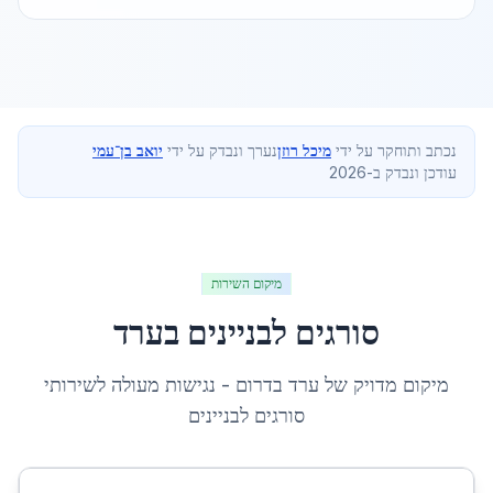
נכתב ותוחקר על ידי
מיכל רוזן
נערך ונבדק על ידי
יואב בן־עמי
עודכן ונבדק ב-2026
מיקום השירות
סורגים לבניינים
ב
ערד
מיקום מדויק של
ערד
ב
דרום
- נגישות מעולה לשירותי
סורגים לבניינים