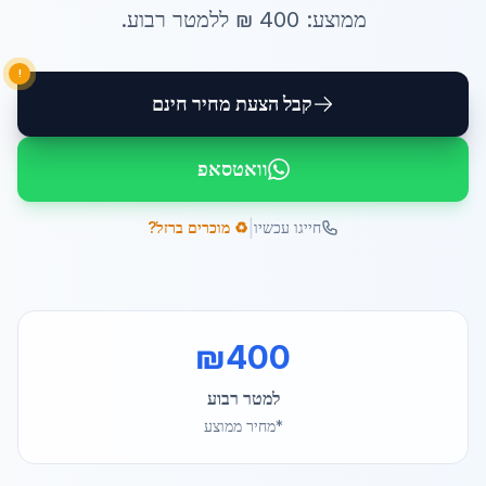
ממוצע:
400
₪ ל
למטר רבוע
.
!
קבל הצעת מחיר חינם
וואטסאפ
|
חייגו עכשיו
♻️ מוכרים ברזל?
₪
400
למטר רבוע
*מחיר ממוצע