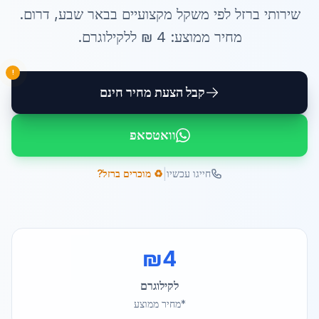
שירותי
ברזל לפי משקל
מקצועיים ב
באר שבע
,
דרום
.
מחיר ממוצע:
4
₪ ל
לקילוגרם
.
!
קבל הצעת מחיר חינם
וואטסאפ
|
חייגו עכשיו
♻️ מוכרים ברזל?
₪
4
לקילוגרם
*מחיר ממוצע