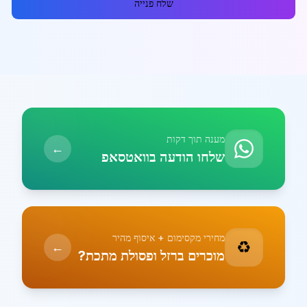
שלח פנייה
מענה תוך דקות
←
שלחו הודעה בוואטסאפ
מחירי מקסימום + איסוף מהיר
♻️
←
מוכרים ברזל ופסולת מתכת?