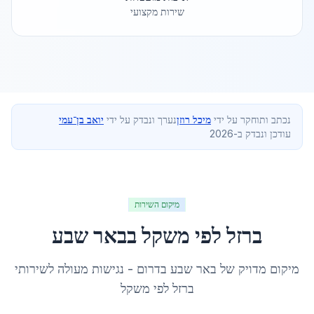
שירות מקצועי
נכתב ותוחקר על ידי
מיכל רוזן
נערך ונבדק על ידי
יואב בן־עמי
עודכן ונבדק ב-2026
מיקום השירות
ברזל לפי משקל
ב
באר שבע
מיקום מדויק של
באר שבע
ב
דרום
- נגישות מעולה לשירותי
ברזל לפי משקל