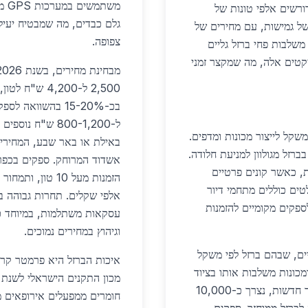
משת
ורשים אלפי טונות של
גלם כבדים, מה שמבטיח יעילו
של גמישות, עם מחירים של
צפופה.
 משלבות פחי ברזל גליים
קטים אלה, מה שמקצר זמני
מבחינת מחירים, בשנת 2026,
2,500 ל-4,200
בכ-15-20% בהשווא
ל-800-1,200 ש"ח
קל לייצור מכונות ומדפים.
באילת או באר שבע, המחירים 
ברזל מגולוון למניעת חלודה.
ת, כאשר קונים פרטיים
הזמנות מעל 10 ט
רויקטים בולטים כוללים מתחמי דיור
אלפי שקלים. תחרות גבוהה בי
פקים מקומיים להזמנות
עסקאות משתלמות, במיוחד 
וגיהוץ במחירים נמוכים.
יים, שבהם ברזל לפי משקל
איכות הברזל היא פרמטר קרי
כונות משלבות אותו בציוד
כבד. בפרויקטים מגורים גדולים, כמו 500 יחידות דיור חדשות, נצרך כ-10,000