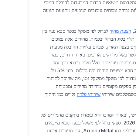
משים במערכות GPS מתקדמות ומשאיות כבדות המיועדות להובלת חומרי
ת גבוהה ומפחית עיכובים הנובעים מתנועת תנועה
הצעת מחיר
לברזל לפי משקל בכפר סבא נעה בין
 ש"ח לטון, תלוי בסוג הברזל ובכמות. מחירים אלה נמוכים
ה לספקים בצפון הארץ, שבהם עלויות ההובלה מגיעות
 נוספים לטון בשל מרחקים ארוכים. באזור הדרום, כמו
גבוהים עוד יותר בגלל תלות ביבוא דרך נמל
אשדוד המרוחק. ספקים בכפר סבא מציעים הנחות נפח גדולות, כגון 5% על
ון, ותמחור מדויק לפי משקל ממשקל נטו, מה שחוסך לקוחות
ן ספקים מקומיים מורידה מחירים ומבטיחה
כשמשלבים שירותי
שירותי פלדה
נלווים כמו חיתוך
טי, ובאזור המרכז היא עומדת בתקנים מחמירים של
מכון התקנים הישראלי לשנת 2026. ספקי ברזל לפי משקל בכפר סבא מייבאים
חומרים ממפעלים אירופאים מובילים כמו ArcelorMittal, עם תעודות איכות