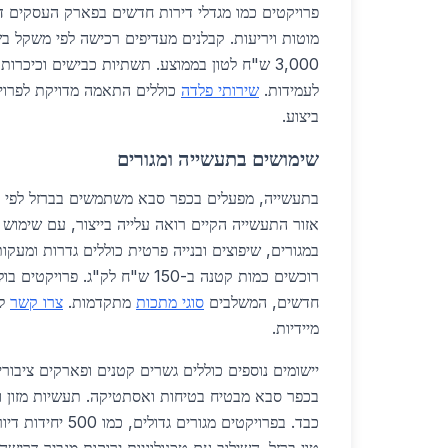
פרויקטים כמו מגדלי דירות חדשים בפארק העסקים ד
מוטות ויריעות. קבלנים מעדיפים רכישה לפי משקל ב
3,000 ש"ח לטון בממוצע. תשתיות כבישים וכיכרות
לעמידות.
שירותי פלדה
כוללים התאמה מדויקת לפרוי
ביצוע.
שימושים בתעשייה ומגורים
בתעשייה, מפעלים בכפר סבא משתמשים בברזל לפי מש
אזור התעשייה הקיים רואה עלייה בייצור, עם שימוש ב
במגורים, שיפוצים ובנייה פרטית כוללים גדרות ומעקו
רוכשים כמות קטנה ב-150 ש"ח לק"ג. פ
חדשים, המשלבים
סוגי מתכות
מתקדמות.
צרו קשר
לס
מיידיות.
יישומים נוספים כוללים גשרים קטנים ופארקים ציבור
בכפר סבא מבטיח בטיחות ואסתטיקה. תעשיות מזון ומ