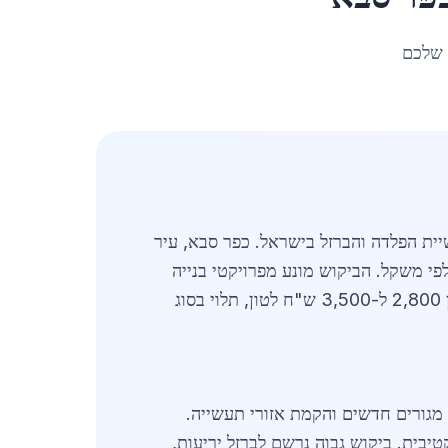
 שלכם
 הפלדה והברזל בישראל. כפר סבא, עיר
קוש גובר בברזל לפי משקל. הביקוש מונע מפרויקטי בנייה
רחבי היקף, הרחבת תשתיות והתפתחות תעשייתית. בשנת 2026, מחירי הברזל לפי משקל בכפר סבא נעים בין 2,800 ל-3,500 ש"ח לטון, תלוי בסוג
 בעיקר בגלל פרויקטי מגורים חדשים והקמת אזורי תעשייה.
בית. ביקוש גבוה נרשם לברזל יריעות,