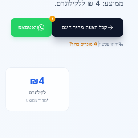
ממוצע:
4
₪ ל
לקילוגרם
.
!
קבל הצעת מחיר חינם
וואטסאפ
|
חייגו עכשיו
♻️ מוכרים ברזל?
₪
4
לקילוגרם
*מחיר ממוצע