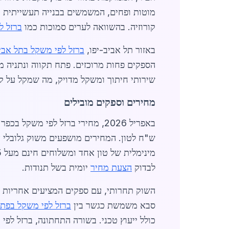
מוטות ופחים, המשמשים בבנייה תעשייתית ו
קורוזיה. בהשוואה לערים סמוכות כמו
ברזל ל
באזור תל אביב-יפו,
ברזל לפי משקל בתל אביב
הספקים פחות מרוכזים. פתח תקווה ונתניה מ
שירותי חיתוך ומשקל מדויק, מה שמקל על קו
מחירים וספקים מובילים
ש"ח לטון. המחירים מושפעים משוק גלובלי א
מינימלית של טון אחד ומשלוחים חינם מעל 5 טון. ל
לבדוק
הצעת מחיר
יומית בשל תנודות.
השוק תחרותי, עם ספקים המציעים אחריות על
סבא משמשת כגשר בין
ברזל לפי משקל בפתח