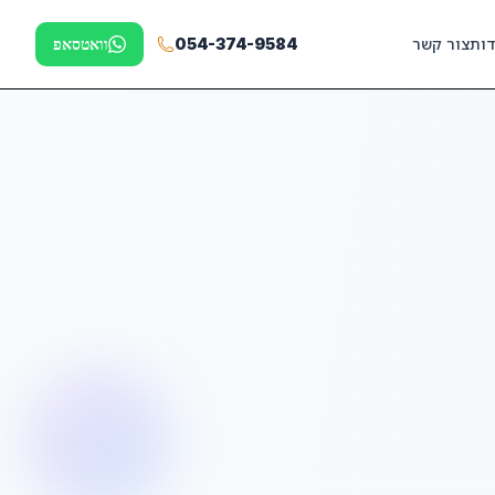
דות
צור קשר
054-374-9584
וואטסאפ