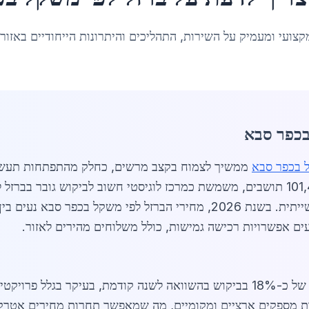
קצועי ומעמיק על השירות, התהליכים והיתרונות הייחודיים באזור
בכפר סבא
ל בכפר סבא
ממשיך לצמוח בקצב מרשים, כחלק מהתפתחות תעשיית
מרכזית באזור המרכז עם אוכלוסייה של 101,432 תושבים, משמשת כמרכז לוגיסטי חשוב לבי
ים אפשרויות רכישה גמישות, כולל משלוחים מהירים לאזור.
שוק הברזל לפי משקל בכפר סבא חווה עלייה של כ-18% בביקוש בהשוואה לשנה קודמת,
ת מספקים ארציים ומקומיים, מה שמאפשר תחרות מחירים אטרקטי