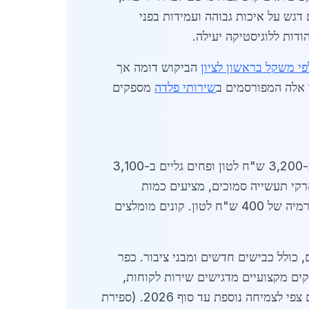
 דגש על איכות גבוהה ועמידות בפני
פי משקל בראשון לציון
הביקוש דומה אך
 אלה המפורסמים ב
שירותי פלדה
מספקים
באפריל 2026, מחירי ברזל לפי משקל בכפר סבא כוללים: יריעות ברזל ב-2,950 ש"ח לטון, מוטות מקבילים ב-3,200 ש"ח לטון ופחים גליים ב-3,100
רקי תעשייה סמוכים, מציעים כמות
שונים יש התאמות מחיר, כגון ברזל מגולוון בפרמיה של 400 ש"ח לטון. קונים מומלצים
כולל כבישים חדשים ומבני ציבור. כפר
קים מקצועיים מדגישים שירות לקוחות,
כולל ייעוץ טכני. בשורה התחתונה, ברזל לפי משקל בכפר סבא מציע ערך גבוה לקונים גדולים וקטנים כאחד, עם צפי לצמיחה נוספת עד סוף 2026. (ספירת