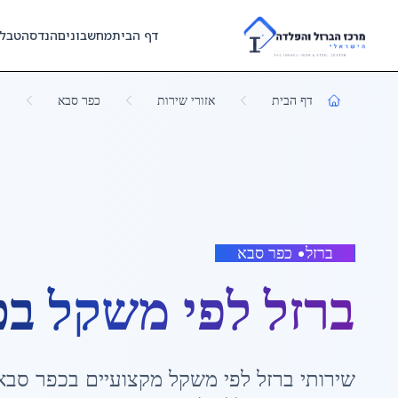
Skip to main content
דף הבית
מחשבונים
הנדסה
טבל
דף הבית
אזורי שירות
כפר סבא
ב
ברזל
•
כפר סבא
ברזל לפי משקל
ב
כ
שירותי
ברזל לפי משקל
מקצועיים ב
כפר סבא