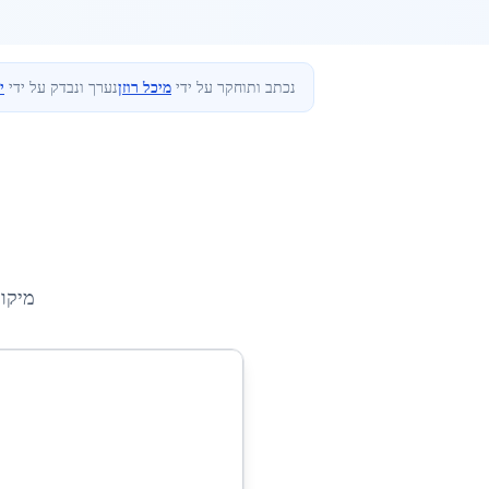
נכתב ותוחקר על ידי
מיכל רוזן
נערך ונבדק על ידי
י
מיקו