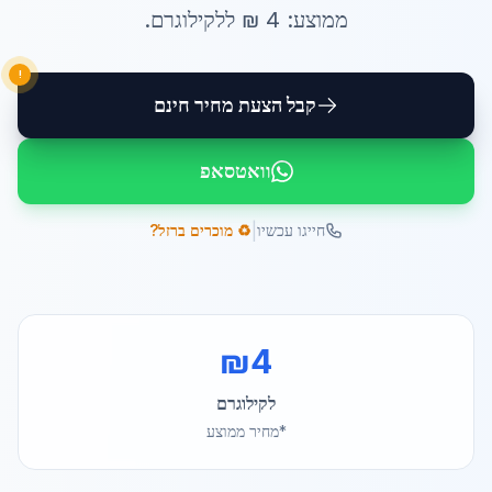
ממוצע:
4
₪ ל
לקילוגרם
.
!
קבל הצעת מחיר חינם
וואטסאפ
|
חייגו עכשיו
♻️ מוכרים ברזל?
₪
4
לקילוגרם
*מחיר ממוצע