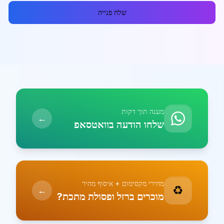
שלח פנייה
מענה תוך דקות
←
שלחו הודעה בוואטסאפ
מחירי מקסימום + איסוף מהיר
♻️
←
מוכרים ברזל ופסולת מתכת?