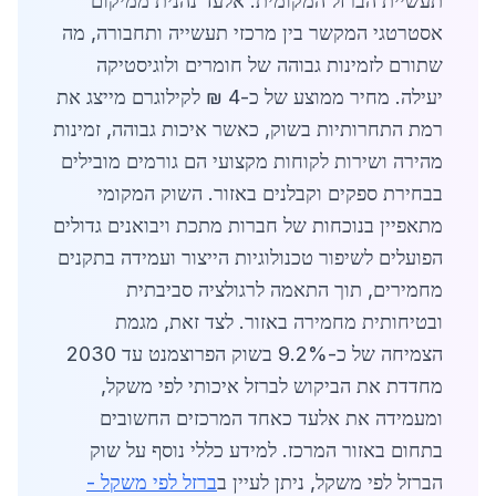
תעשיית הברזל המקומית. אלעד נהנית ממיקום
אסטרטגי המקשר בין מרכזי תעשייה ותחבורה, מה
שתורם לזמינות גבוהה של חומרים ולוגיסטיקה
יעילה. מחיר ממוצע של כ-4 ₪ לקילוגרם מייצג את
רמת התחרותיות בשוק, כאשר איכות גבוהה, זמינות
מהירה ושירות לקוחות מקצועי הם גורמים מובילים
בבחירת ספקים וקבלנים באזור. השוק המקומי
מתאפיין בנוכחות של חברות מתכת ויבואנים גדולים
הפועלים לשיפור טכנולוגיות הייצור ועמידה בתקנים
מחמירים, תוך התאמה לרגולציה סביבתית
ובטיחותית מחמירה באזור. לצד זאת, מגמת
הצמיחה של כ-9.2% בשוק הפרוצמנט עד 2030
מחדדת את הביקוש לברזל איכותי לפי משקל,
ומעמידה את אלעד כאחד המרכזים החשובים
בתחום באזור המרכז. למידע כללי נוסף על שוק
הברזל לפי משקל, ניתן לעיין ב
ברזל לפי משקל -