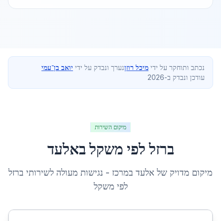
נכתב ותוחקר על ידי
מיכל רוזן
נערך ונבדק על ידי
יואב בן־עמי
עודכן ונבדק ב-2026
מיקום השירות
ברזל לפי משקל
ב
אלעד
מיקום מדויק של
אלעד
ב
מרכז
- נגישות מעולה לשירותי
ברזל
לפי משקל