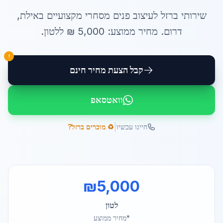
שירותי
ברזל לעיצוב פנים מסחרי
מקצועיים ב
אילת
,
דרום
. מחיר ממוצע:
5,000
₪ ל
לטון
.
!
קבל הצעת מחיר חינם
וואטסאפ
|
חייגו עכשיו
♻️ מוכרים ברזל?
₪
5,000
לטון
*מחיר ממוצע