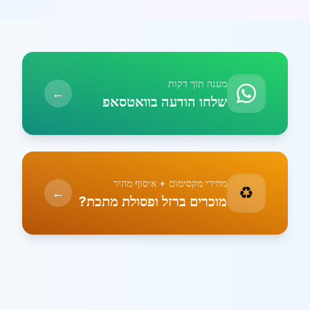
מענה תוך דקות
←
שלחו הודעה בוואטסאפ
מחירי מקסימום + איסוף מהיר
♻️
←
מוכרים ברזל ופסולת מתכת?