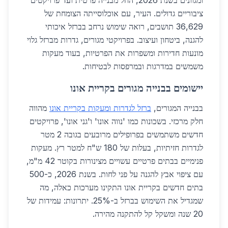
ומגוונים בשנת 2026, החל מבנייה פרטית ועד פרויקטים
ציבוריים גדולים. העיר, עם אוכלוסייתה הצומחת של
36,629 תושבים, רואה שימוש נרחב בברזל איכותי
להגנה, ביטחון ועיצוב. בפרויקטי מגורים, גדרות מברזל גלוי
מונעות חדירות ומשפרות את הפרטיות, בעוד מעקות
משמשים במדרגות ובמרפסות לבטיחות.
יישומים בבנייה מגורים בקריית אונו
בבנייה המגורים,
ברזל לגדרות ומעקות בקריית אונו
מהווה
חלק מרכזי. בשכונות כמו 'נווה אונו' ו'גני אונו', פרויקטים
חדשים משתמשים בפרופילים מרובעים בגובה 2 מטר
לגדרות חזיתיות, בעלות של 180 ש"ח למטר רץ. מעקות
פנימיים בבתים פרטיים עשויים מצינורות בקוטר 42 מ"מ,
עם ציפוי אבץ להגנה על פני לחות. בשנת 2026, כ-500
בתים חדשים בקריית אונו התקינו מערכות כאלה, מה
שמגדיל את השימוש בברזל ב-25%. יתרונות: עמידות של
20 שנה ומשקל קל להתקנה מהירה.