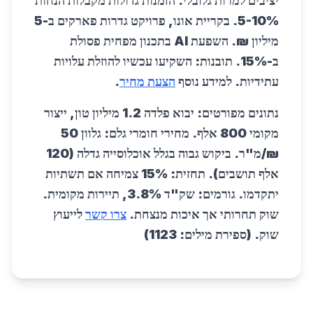
יציבים למרות גלובלי. הזמנות גדולות מקבלות הנחות
5-10%. בקריית אונו, פרויקט גדרות פארקים ב-5
מיליון ₪. השפעת AI בתכנון מפחית פסולת
ב-15%. תובנות: השקיעו עכשיו להוזלת עלויות
עתידיות. למידע נוסף
הצעת מחיר
.
נתונים מפורטים: יבוא פלדה 1.2 מיליון טון, ייצור
מקומי 800 אלף. מחירי חומרי גלם: גלוון 50
₪/מ"ר. ביקוש גבוה בגלל אוכלוסייה גדלה (120
אלף תושבים). תחזית: 15% צמיחה אם תשתיות
יתקדמו. גורמים: שק"ד 3.8%, תיירות מקומית.
שוק תחרותי אך איכות מנצחת.
צרו קשר
לייעוץ
שוק. (ספירת מילים: 1123)