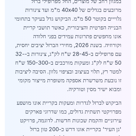
במגוון רחב של מוצרים, החל מפרופילי ברזל
מרובעים בגדלים של 40x40 מ"מ ועד צינורות
גלוייים בקוטר 50 מ"מ. הביקוש גדל בעיקר בתחומי
הבנייה הפרטית והציבורית, כאשר תושבי קריית
אונו מחפשים פתרונות עמידים בפני חלודה
וקורוזיה. בשנת 2026, מחירי הברזל יציבים יחסית,
עם פרופילים ב-28-45 ש"ח לק"ג, צינורות ב-32-
50 ש"ח לק"ג ומעקות מורכבים ב-150-300 ש"ח
למטר רץ, תלוי בעיצוב ובציפוי גלוון. הסיבה ליציבות
זו נובעת משרשרת אספקה משופרת מייצור מקומי
ומבוא ישיר מסין וטורקיה.
הביקוש לברזל לגדרות ומעקות בקריית אונו מושפע
מפרויקטי תשתית גדולים, כמו שדרוגי פארקים
עירוניים והקמת שכונות חדשות. לדוגמה, פרויקט
'גן העיר' בקריית אונו דרש כ-200 טון ברזל