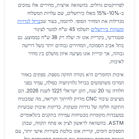
לפרויקטים גדולים. בהשוואה ארצית, מחירים אלו נמוכים
ב-10%-15% מאלו בירושלים, שם עלויות המשלוח
מגדילות את המחיר הסופי. לדוגמה, בעוד שב
ברזל לגדרות
ומעקות בירושלים
תשלמו 45 ש"ח למטר לצינור
סטנדרטי, בקריית אונו זה יעלה רק 38 ש"ח בממוצע. גם
בתל אביב הסמוכה, המחירים גבוהים יותר בשל דרישה
גבוהה, אך קריית אונו מציעה איזון מושלם בין מחיר
לאיכות.
איכות החומרים היא נקודה חוזקה נוספת. ספקים באזור
המרכז משתמשים בברזל גלוויניזציה כפולה, עמיד בפני
חלודה עד 20 שנה, תקן ישראלי 1221 לשנת 2026. הם
מציעים עיבוד CNC מדויק לחיתוך וקריאה, מה שמבטיח
התקנה חלקה של גדרות ומעקות. בדיקות איכות שבועיות
במעבדות מקומיות מבטיחות עמידה בתקנים בינלאומיים
ASTM. בהשוואה לראשון לציון או פתח תקווה, שבהן
הספקים דומים, קריית אונו בולטת בשירות אישי יותר, עם