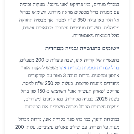
במגדלי מגורים, כמו פרויקט 'אונו גרינס', מעקות זכוכית
עם מסגרת ברזל מספקים מראה מודרני. השימוש בברזל
אל חלד כאן עולה 350 ש"ח למטר, אך מבטיח תחזוקה
מינימלית. תושבים מעדיפים עיצובים מותאמים אישית,
כולל דוגמאות גיאומטריות.
יישומים בתעשייה ובנייה מסחרית
בתעשייה של קריית אונו, שבה פועלות כ-200 מפעלים,
ברזל לגדרות ומעקות בקריית אונו
משמש להקפת אזורי
אחסון ומחסנים. גדרות בגובה 3 מטר עם קודקודים
מחודדים מונעות פריצות, בעלות של 250 ש"ח למטר.
פרויקט 'פארק תעשייה אונו' השתמש ב-150 טון ברזל
בשנת 2026. בבנייה מסחרית, כמו קניונים ומשרדים,
מעקות חיצוניים מברזל מצופה משפרים את הבטיחות.
במוסדות חינוך, כמו בתי ספר בקריית אונו, גדרות מברזל
מגנות על חצרות, עם שילוב פאנלים עיצוביים. עלות: 200