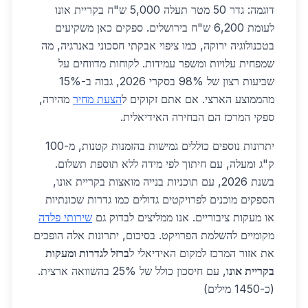
דוגמה: גדר 50 מטר תעלה 5,000 ש"ח בקריית אונו
לעומת 6,200 ש"ח בירושלים. ספקים כאן משקיעים
בטכנולוגיה ירוקה, כמו ציפוי אבקתי חסכוני באנרגיה, מה
שמפחית עלויות ומשפר עמידות. לקוחות מדווחים על
שביעות רצון של 98% בסקרי 2026, גבוה ב-15%
מהממוצע הארצי. אם אתם זקוקים ל
הצעת מחיר
מהירה,
ספקי המרכז הם הבחירה האידיאלית.
יתרונות נוספים כוללים גמישות בהזמנות קטנות, מ-100
ק"ג ומעלה, עם חיתוך לפי מידה ללא תוספת תשלום.
בשנת 2026, עם תוכניות בנייה מואצות בקריית אונו,
הספקים מוכנים לפרויקטים גדולים כמו גדרות שכונתיות
או מעקות ציבוריים. אנו ממליצים לבדוק גם
שירותי פלדה
מקומיים להשלמת הפרויקט. בסיכום, יתרונות אלה הופכים
את אזור המרכז למקום האידיאלי ל
ברזל לגדרות ומעקות
בקריית אונו
, עם חיסכון כולל של 25% בהשוואה ארצית.
(כ-1450 מילים)