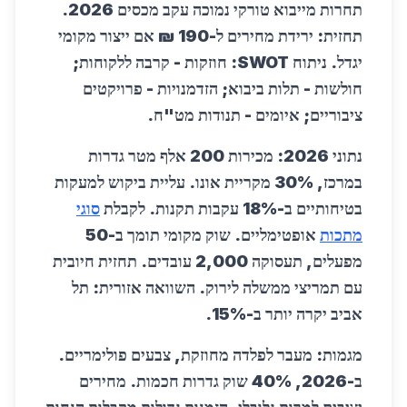
תחרות מייבוא טורקי נמוכה עקב מכסים 2026.
תחזית: ירידת מחירים ל-190 ₪ אם ייצור מקומי
יגדל. ניתוח SWOT: חוזקות - קרבה ללקוחות;
חולשות - תלות ביבוא; הזדמנויות - פרויקטים
ציבוריים; איומים - תנודות מט"ח.
נתוני 2026: מכירות 200 אלף מטר גדרות
במרכז, 30% מקריית אונו. עליית ביקוש למעקות
בטיחותיים ב-18% עקבות תקנות. לקבלת
סוגי
מתכות
אופטימליים. שוק מקומי תומך ב-50
מפעלים, תעסוקה 2,000 עובדים. תחזית חיובית
עם תמריצי ממשלה לירוק. השוואה אזורית: תל
אביב יקרה יותר ב-15%.
מגמות: מעבר לפלדה מחוזקת, צבעים פולימריים.
ב-2026, 40% שוק גדרות חכמות. מחירים