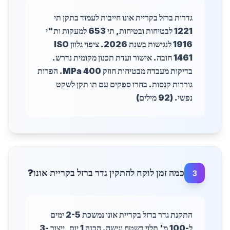
גדרות ברזל בקריית אונו חייבות לעמוד בתקן תי
1221 לבטיחות ובטיחות, תי 653 למעקות ות"י
1916 לנגישות בשנת 2026. ציפוי גלוון ISO
1461 חובה. אישור ועדת תכנון מקומית נדרש.
בדיקות מעבדה מבטיחות חוזק 400 MPa. הפרות
גוררות קנסות. בחרו ספקים עם תו תקן לשקט
נפשי. (92 מילים)
כמה זמן לוקח להתקין גדר ברזל בקריית אונו?
3
התקנת גדר ברזל בקריית אונו נמשכת 2-5 ימים
ל-100 מ' תלוי בשטח וגישה. הכנה 1 יום, ייצור 3-