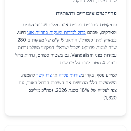
ש"ח למטר, כולל התקנה.
פרויקטים ציבוריים ותשתיות
פרויקטים ציבוריים בקריית אונו כוללים שדרוגי גשרים
ופארקים, שבהם
ברזל לגדרות ומעקות בקריית אונו
חיוני.
בפארק 'אונו סנטרל', הותקנו 5 ק"מ של מעקות ב-280
ש"ח למטר. פרויקט 'שביל ישראל' המקומי משלב גדרות
עמידות בפני Vandalism. גם בשטחי ספורט, גדרות ברזל
בגובה 4 מטר מגנות על מגרשים.
למידע נוסף, בקרו ב
שירותי פלדה
או
צרו קשר
להזמנה.
השימושים הללו מדגישים את חשיבות הברזל באזור, עם
צפי לעלייה של 18% בשנת 2026. (סה"כ מילים:
1,320)