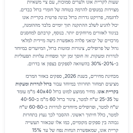
שעות לקריית אונו ולערים סמוכות, עם ציי משאיות
מצוידות במנופים להרמה בטוחה של חומרי ברזל כבדים.
לדוגמה, פרויקט גדרות ברזל בגינה פרטית בקריית אונו
יכול להגיע לשלב ההתקנה תוך יומיים בלבד מההזמנה,
בניגוד לאזורים מרוחקים יותר. בנוסף, קרבתם למחסנים
מרכזיים של יבואני פלדה מאפשרת גישה מיידית למלאי
גדול של פרופילים, צינורות ומוטות ברזל, המיועדים במיוחד
לגדרות ומעקות. זה חוסך זמן יקר ומפחית עלויות תפעוליות
ב-20%-30% בהשוואה לספקים בצפון או בדרום.
מבחינת מחירים, בשנת 2026, ספקים באזור המרכז
מציעים תמחור תחרותי במיוחד עבור
ברזל לגדרות ומעקות
בקריית אונו
. מחיר ממוצע למוט ברזל 40x40 מ"מ עומד
על 25-35 ש"ח למטר, צינור ברזל 60 מ"מ ב-40-50
ש"ח למטר, ופרופילים מיוחדים לגדרות ב-60-80 ש"ח
למטר, כולל חיתוך ראשוני. ההסבר לכך נעוץ בתחרות
גבוהה בין ספקים מקומיים, כמו אלו שבאזור תעשייה
קריית אונו, שמאפשרת הנחות נפח של עד 15%