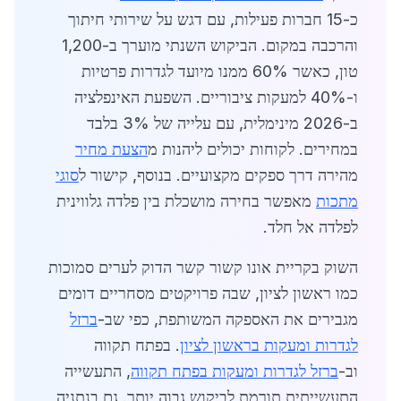
כ-15 חברות פעילות, עם דגש על שירותי חיתוך
והרכבה במקום. הביקוש השנתי מוערך ב-1,200
טון, כאשר 60% ממנו מיועד לגדרות פרטיות
ו-40% למעקות ציבוריים. השפעת האינפלציה
ב-2026 מינימלית, עם עלייה של 3% בלבד
במחירים. לקוחות יכולים ליהנות מ
הצעת מחיר
מהירה דרך ספקים מקצועיים. בנוסף, קישור ל
סוגי
מתכות
מאפשר בחירה מושכלת בין פלדה גלווינית
לפלדה אל חלד.
השוק בקריית אונו קשור קשר הדוק לערים סמוכות
כמו ראשון לציון, שבה פרויקטים מסחריים דומים
מגבירים את האספקה המשותפת, כפי שב-
ברזל
לגדרות ומעקות בראשון לציון
. בפתח תקווה
וב-
ברזל לגדרות ומעקות בפתח תקווה
, התעשייה
התעשייתית תורמת לביקוש גבוה יותר. גם בנתניה,