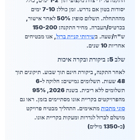
התקנה על ידי צוות מקצועי תוך 1-2 ימים, כולל
יסודות בטון אם נדרש. זמן כולל: 7-10 ימים
מההתחלה. תשלום סופי: 50% לאחר אישור,
בכרטיס/העברה. מחיר התקנה: 150-200
ש"ח/שעה. ב
שירותי קניית ברזל
, אנו מבטיחים
אחריות 10 שנים.
שלב 5: ביקורת ובקרה איכות
לאחר התקנה, ביקורת חינם תוך שבוע. תיקונים תוך
48 שעות. תשלומים גמישים: חלוקה ל-6
תשלומים ללא ריבית. בשנת 2026, 95%
מהפרויקטים בקריית אונו מסתיימים בזמן. ראו גם
סוגי מתכות
מתאימים. התהליך מבטיח פרויקט
מושלם ל
ברזל לגדרות ומעקות בקריית אונו
.
(כ-1350 מילים)