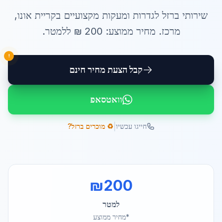
שירותי
ברזל לגדרות ומעקות
מקצועיים ב
קריית אונו
,
מרכז
. מחיר ממוצע:
200
₪ ל
למטר
.
!
קבל הצעת מחיר חינם
וואטסאפ
|
חייגו עכשיו
♻️ מוכרים ברזל?
₪
200
למטר
*מחיר ממוצע