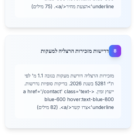
underline'>הצעת מחיר</a>. (75 מילים)
דרישות מזכירות הרצליה למעקות
8
מזכירות הרצליה דורשת מעקות בגובה 1.1 מ' לפי
ת"י 5281 בשנת 2026. בדיקות סופיות נדרשות.
ייעוץ זמין. <a href='/contact' class='text-
blue-600 hover:text-blue-800
underline'>צרו קשר</a>. (82 מילים)