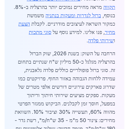
תקווה
מראה מחירים נמוכים יותר בהרצליה ב-8%.
בנוסף,
ברזל לגדרות ומעקות בנתניה
משמשת
כמקור השראה לעיצובים מודרניים. לקבלת
הצעת
מחיר
, פנו אלינו. למידע נוסף על
סוגי מתכות
ו
שירותי פלדה
.
הרחבה על השוק: בשנת 2026, שוק הברזל
בהרצליה מגלגל כ-50 מיליון ש"ח שנתיים בתחום
זה. סוגי ברזל פופולריים כוללים פלדה גלאבנית,
עמידה ללחות הגבוהה באזור החוף. פרויקטים כמו
שדרוג פארקים עירוניים דורשים אלפי מטרים של
מעקות. ספקים מציעים שירותי חיתוך וריתוך
במפעל, חוסך זמן לקבלנים. הביקוש ממגזר הפרטי
מהווה 60%, תעשייה 30% וציבור 10%. השוואת
מחירים: צינור 50 מ"מ - 35 ש"ח/מ", רשת גדר -
180 ש"ח/מ"ר. מגמה חדשה: שילוב אלומיניום עם