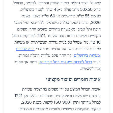
למפעלי ייצור גדולים באזור השרון והמרכז. לדוגמה, פרופיל
ברזל 50X50 מ"מ עולה כ-45 ש"ח למטר בהרצליה,
לעומת 55 ש"ח בירושלים או 60 ש"ח בצפון. בשנת
2026, יציבות שוק הפלדה בישראל, לצד יבוא יעיל מנמל
חיפה ותל אביב, מאפשרת מחירים נמוכים יותר. ספקים
מקומיים מציעים הנחות נפח של עד 25% לפרויקטים מעל
10 טון, מה שמקל על בניית גדרות תעשייתיות או מעקות
למבנים ציבוריים. השוואה ארצית מראה כי
ברזל לגדרות
ומעקות בירושלים
יקר יותר עקב עלויות הובלה גבוהות,
בעוד
ברזל לגדרות ומעקות בתל אביב-יפו
דומה אך פחות
זמין לוגיסטית.
איכות חומרים ועיבוד מקצועי
איכות הברזל המוצע על ידי ספקים בהרצליה עומדת
בתקנים ישראליים ובינלאומיים מחמירים, כולל תקן 1221
לברזל מרותך ותקן ISO 9001 לייצור. בשנת 2026,
ספקים משקיעים בציפויים גלווניים מתקדמים ועמידים