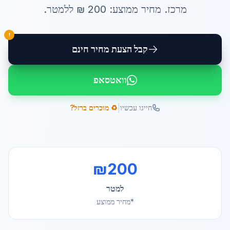
מרכז
. מחיר ממוצע:
200
₪ ל
למטר
.
!
קבל הצעת מחיר חינם
וואטסאפ
|
חייגו עכשיו
♻️ מוכרים ברזל?
₪
200
למטר
*מחיר ממוצע