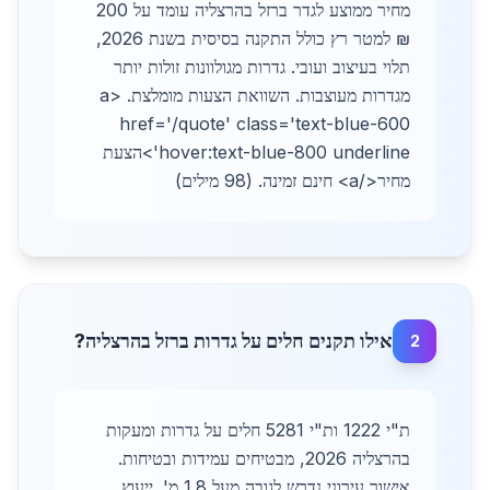
מחיר ממוצע לגדר ברזל בהרצליה עומד על 200
₪ למטר רץ כולל התקנה בסיסית בשנת 2026,
תלוי בעיצוב ועובי. גדרות מגולוונות זולות יותר
מגדרות מעוצבות. השוואת הצעות מומלצת. <a
href='/quote' class='text-blue-600
hover:text-blue-800 underline'>הצעת
מחיר</a> חינם זמינה. (98 מילים)
אילו תקנים חלים על גדרות ברזל בהרצליה?
2
ת"י 1222 ות"י 5281 חלים על גדרות ומעקות
בהרצליה 2026, מבטיחים עמידות ובטיחות.
אישור עירוני נדרש לגובה מעל 1.8 מ'. ייעוץ