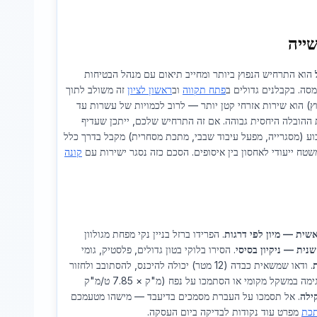
שייה
הוא התרחיש הנפוץ ביותר ומחייב תיאום עם מנהל הבטיחות
מסה. בקבלנים גדולים ב
פתח תקווה
וב
ראשון לציון
זה משולב לתוך
) הוא שירות אזרחי קטן יותר — לרוב לכמויות של עשרות עד
ות ההובלה היחסית גבוהה. אם זה התרחיש שלכם, ייתכן שעדיף
ע (מסגרייה, מפעל עיבוד שבבי, מתכת מסחרית) מקבל בדרך כלל
שטח ייעודי לאחסון בין איסופים. הסכם כזה נסגר ישירות עם
קונה
שית — מיון לפי דרגות
. הפרידו ברזל בניין נקי מפחת מגולוון
שנית — ניקיון בסיסי
. הסירו בלוקי בטון גדולים, פלסטיק, גומי
. ודאו שמשאית כבדה (12 מטר) יכולה להיכנס, להסתובב ולחזור
. שקלו דגימה במשקל מקומי או הסתמכו על נפח (מ"ק × 7.85 ט/מ"ק
ילה
. אל תסמכו על העברת מסמכים בדיעבד — מישהו מטעמכם
תכת
מפרט עוד נקודות לבדיקה ביום העסקה.