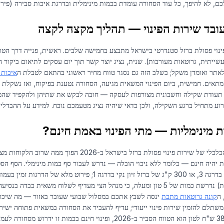
ם, לא להיפך, כל עוד הסחורה עומדת בכמות מינימלית ובדרגת איכות סבירה (פירו
ובד שירות הפינוי — תהליך מקצה לקצה
ינוי פסולת ברזל סטנדרטי בישראל מתבצע בחמישה שלבים. ראשית, פנייה דרך הטופס
שייתית, גרוטאות מעורבות). שנית, נציג יוצר קשר תוך יום עסקים לתיאום ביקור
לאתר ואומדן משקל; בשלב הזה גם נסגר טווח מחיר ראשוני בהתאם לטבלת ה
איכות 
מתאים. חמישית, ביום הפינוי המשאית מגיעה, הסחורה נטענת בפיקוח, ואז נשקלת
תעודת שקילה וחשבונית מצורפות לעסקה — חובה לבקש את שתיהן ולהקפיד שהמש
רוע מתחיל ברגע השקילה, ולכן כדאי שיהיה נציג מטעמכם נוכח. למידע על ההבדלים
ת מינימליות — מתי הפינוי באמת חינם?
המודל הכלכלי של שירות פינוי פסולת ברזל ביש
י בדרגה 1; פירוט מלא של הדרגות זמין בעמוד
קונה גרוטאות מתכת
משתלם להזמין שירות פינוי ייעודי; עדיף להעביר את הסחורה במשאית פתוחה ישירו
 לעמוד בדרגה 2 לפחות (ראו