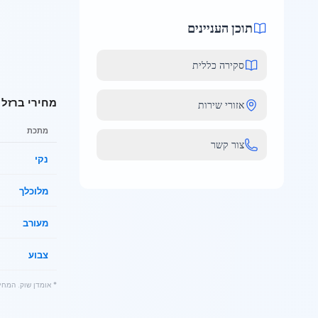
תוכן העניינים
סקירה כללית
מחירי ברזל למ
אזורי שירות
מתכת
צור קשר
נקי
מלוכלך
מעורב
צבוע
* אומדן שוק. המחי