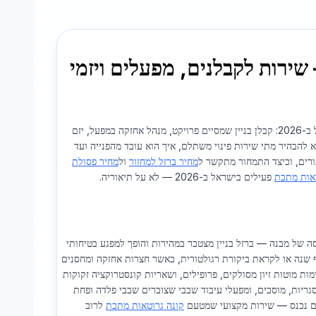
פסולת ברזל ואיסוף גרוטאות 2026 — שירות לקבלנים, מפעלים ויזמי
מקצועי בישראל ב-2026: קבלן בניין שמסיים פרויקט, מנהל אחזקה במפעל, יזם
א להבהיר מתי שירות פינוי משתלם, איך הוא עובד מהפנייה ועד
ורים, וכיצד התמחור מתקשר ל
מחיר ברזל למחזור
ול
מחיר פסולת
טאות מתכת
פעילים בישראל ב-2026 — לא על תיאוריה.
סה של מבנה — ברזל בניין מצטבר במהירות והופך למפגע בטיחותי
ף שנה או לקראת ביקורת רגולטורית, כאשר חצרות אחזקה ומחסנים
ת מוטות זיון מסולקים, פרופילים, ושאריות קונסטרוקציה זקוקות
מסגריות, מוסכים, ומפעלי עיבוד שבבי שצוברים שבבי פלדה ופחת
ום נכנס — שירות מקצועי שמטעם
קונה גרוטאות מתכת
לרוב