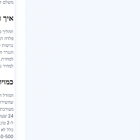
משלם לכ
איך ע
תהליך פ
פלדה תע
נגישות 
הנגרר ה
למחרת. 
למחיר ג
כמויו
מעורבת בדרגה 3, או 300 ק"ג של ברזל זיון נק
ל-2 טון, ה
כלל לא 
380-500 ש"ח לטון הוא הטווח הסביר ב-2026, ופינוי חינם בכמות זו ידרוש מסחורה