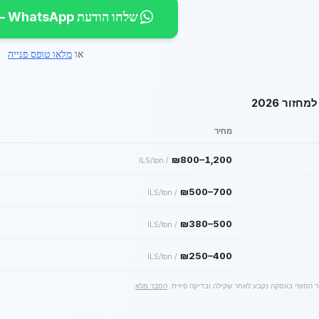
שלחו הודעת WhatsApp — קבלו הצעה
או
מלאו טופס פנייה
חזור 2026
מחיר
₪
800
–
1,200
ILS/ton
/
₪
500
–
700
ILS/ton
/
₪
380
–
500
ILS/ton
/
₪
250
–
400
ILS/ton
/
ר הסופי בעסקה נקבע לאחר שקילה ובדיקה פיזית.
הסבר מלא