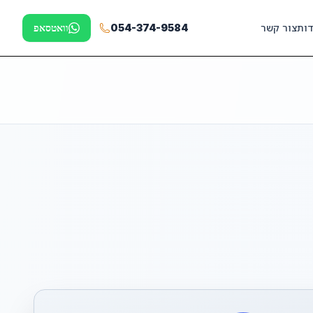
דות
צור קשר
054-374-9584
וואטסאפ