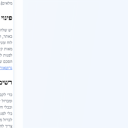
מלאים).
פינוי
יש שלוש
באתר, רי
לוח זמנ
מאות קיל
לפנות לא
הסכם שיר
גרוטאות
רשימת
כדי לקב
ומברזל י
וכבלי חשמל
בלי לפגו
לברזל מ
צריך לה