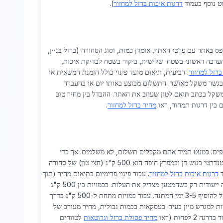
ט נוסף בעמוד
דרגות איכות ברזל למחזור
).
 באתר עם פרטי האתר, אומדן כמות, וסוג הסחורה (ברזל בניין,
 הערכה ראשוני בשטח. שלישית, ביקור בשטח לבדיקת איכות,
ברזל למחזור
. רביעית, תיאום מועד פינוי כולל הזמנת המשאית או
 בגשר משקל מאושר. התשלום מבוצע באותו יום או בהעברה
קל בכתב תואם לטון שעוזב את האתר. ההבדל בין מחיר טוב
 בין דרגות תמחור, ראו
מחיר ברזל למחזור
.
ראל ב-2026 הפוך ממה שרוב הלקוחות מצפים: כמעט תמיד אתם מקבלים תשלום, לא משלמים. אך כדי
שהשירות יהיה חינם — כלומר ללא ניכוי הובלה — נדרש לעבור סף כמות מינימלי. הסף הסטנדרטי בגוש דן ובמפרץ חיפה הוא 500 ק"ג (חצי טון) של סחורה
דרגות איכות ברזל למחזור
. עבור פינוי פרימיום בתיאום מהיר (תוך
24 שעות) נדרשת כמות של 5 טון ומעלה, כי מנהל הצי מעדיף לשלוח משאית כבדה בנסיעה ייעודית רק כשהמטען מצדיק את העלות. בכמויות בין 500 ק"ג
ינסה לשבץ אתכם במסלול שבועי שעובר באזור — מה שיכול להוסיף 3-5 ימי המתנה. עבור כמויות מתחת ל-500 ק"ג בדרך
ת למגרש מיון בעיר. בעסקאות בכמות גבולית, מחיר מעורב של
מחיר פסולת ברזל וגרוטאות
לטווחים