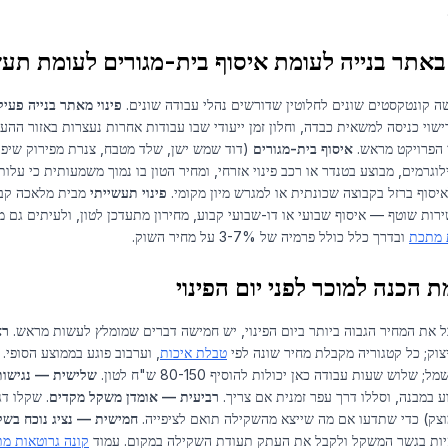
 באתר בנייה לעומת איסוף בית-מגורים לעומת תע
ה קונטקסטים שונים לחלוטין שדורשים נהלי עבודה שונים.
פינוי מאתר בנייה פעיל
שוי כניסה למשאית כבדה, וחלון זמן ייעודי שבו עבודות אחרות נעצרות באזור ההע
י הפרויקט מראש.
איסוף בית-מגורים
(דוד שמש ישן, שלד מטבח, צנרת מפירוק שיפוץ
וגרמים, מבוצע בטנדר או רכב פינוי אזרחי, ומחיר הטון בו נמוך משמעותית כי על
יסוף ברזל בקבוצה שכונתית או למגרש מיון מקומי.
פינוי תעשייתי
מבית מלאכה קבו
ות שוטף — איסוף שבועי או דו-שבועי קבוע, מחירון מתעדכן לטון, ולעיתים גם מ
 מתכת
ובדרך כלל כולל פרמיה של 3-7% על מחיר השוק.
 הכנה למוכר לפני יום הפינוי
ל את המחיר הגבוה ביותר ביום הפינוי, יש חמישה דברים שמומלץ לעשות מראש.
רא
צוק; כל קטגוריה מקבלת מחיר שונה לפי
טבלת איכות
, וערבוב פוגע בממוצע הסופי.
; שלוש שעות עבודה כאן יכולות להוסיף 80-150 ש"ח לטון.
שלישית — נגישות
ע במבנה, וסללו דרך עפר זמנית אם צריך.
רביעית — אומדן משקל מקדים
וצק) כדי שתדעו אם מה שייצא מהשקילה תואם לציפייה.
חמישית — נציג נוכח בשק
יות בגשר המשקל ולקבל את העתק תעודת השקילה במקום. עמוד
קונה גרוטאות מ