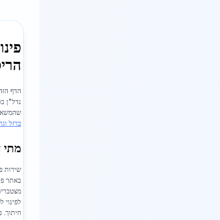
הרי
הדף הזה 
נדל"ן בס
שהמשאית
ברזל וגר
מתי צ
שירות פ
באתר פע
מצטברים 
לפינוי ל
חיתוך. 