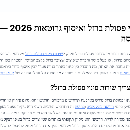
פינוי 
סה
נכתב עבור מי שצובר פסולת ברזל וזקוק ל
שירות פינוי פסולת ברזל
יום פירוק, או בעל מוסך וחברת שיפוצים שצובר ברזל בקצב יומיומי. המטרה כאן הי
 עוזבת את האתר, מה ההבדל בין פינוי באתר בנייה פעיל לבין איסוף ברזל בית-מג
וטאות
הנקוב בשוק. כל ההמלצות בעמוד זה מבוססות על נוהלי עבודה של
קוני גרו
ריך שירות פינוי פסולת ברזל?
ינוי פסולת ברזל נדרש בארבעה תרחישים מרכזיים. הראשון הוא סיום פירוק או הרי
יל; ביזמי
הריסה בתל אביב
ו
בחיפה
זה התרחיש השכיח. השני הוא ניקיון מפעל בסו
בגרוטאות שצוברות מקום ומונעות תנועה. השלישי הוא סיום פרויקט בנייה — ערימו
פני מסירה לדייר. הרביעי הוא ניקיון תקופתי באתרים שמייצרים ברזל באופן רציף: 
בכל אחד מהמקרים האלה איסוף ברזל מקצועי הופך את הברזל מנטל לוגיסטי לתשל