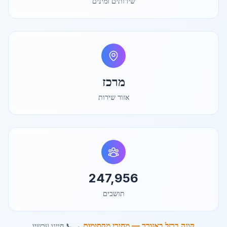
שירותים זמינים
מרכז
אזור שירות
247,956
תושבים
קונה ברזל באזורך — מחירי מקסימום →
📞 חייגו עכשיו