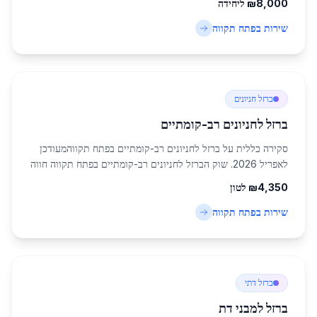
8,000
₪
ליחידה
הבנייה והצורך הגובר באמצעי אבטחה מת...
שירות ב
פתח תקווה
ברזל חניונים
ברזל לחניונים רב-קומתיים
סקירה כללית על ברזל לחניונים רב-קומתיים בפתח תקווהמעודכן
לאפריל 2026. שוק הברזל לחניונים רב-קומתיים בפתח תקווה חווה
צמיחה משמעותית בעקבות ההתפתחות העירונית המואצת באזור
4,350
₪
לטון
המרכז. עם אוכלוסייה של 247,956 ...
שירות ב
פתח תקווה
ברזל דתי
ברזל למבני דת