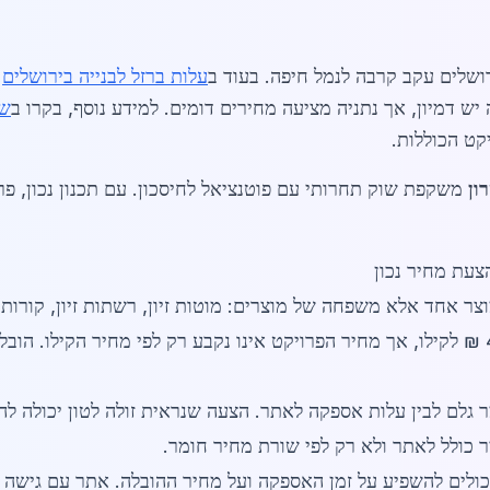
רושלים עקב קרבה לנמל חיפה. בעוד ב
עלות ברזל לבנייה בירושלים
 יש דמיון, אך נתניה מציעה מחירים דומים. למידע נוסף, בקרו ב
שי
קט הכוללות.
ון
משקפת שוק תחרותי עם פוטנציאל לחיסכון. עם תכנון נכון, פר
צעת מחיר נכון
יה בהוד השרון בשנת 2026 אינו מוצר אחד אלא משפחה של מוצרים: מוטות זיון, רשתות ז
המחיר המקובל לברזל חדש נע סביב 4.2-5.1 ₪ לקילו, אך מחיר הפרויקט אינו נקבע רק לפי מח
גלם לבין עלות אספקה לאתר. הצעה שנראית זולה לטון יכולה להפ
ר כולל לאתר ולא רק לפי שורת מחיר חומר.
יכולים להשפיע על זמן האספקה ועל מחיר ההובלה. אתר עם גישה