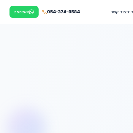
דות
צור קשר
054-374-9584
וואטסאפ