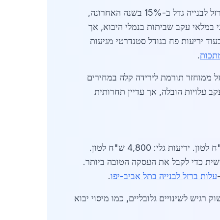
שוק הברזל בהוד השרון פורח בזכות מיקומה האסטרטגי סמוך לכבישים ראשיים ומחלפים מרכזיים. הביקוש לברזל לבנייה גדל ב-15% בשנה האחרונה,
במלאי עקב שביתות בנמלי היבוא, אך
תיים. לדוגמה, מוטות ברזל בקוטר 12 מ"מ עולים כ-3,500 ש"ח לטון, בעוד יריעות פח בגודל סטנדרטי מגיעות
מתכות
.
זל ממוחזר תורמת לירידה קלה במחירים
ממוצעת עקב עלויות הובלה, אך עדיין תחרותית
ברזל יסודי (פשוט): 3,200-3,600 ש"ח לטון. פרופילי H: 4,500-5,200 ש"ח לטון. צינורות גלוי: 4,000 ש"ח לטון. יריעות גלי: 4,800 ש"ח לטון.
ית כדי לקבל את העסקה הטובה ביותר.
עלות ברזל לבנייה בתל אביב-יפו
.
רון כוללים חברות עם מחסנים מקומיים, המציעות חיתוך ומשלוח חינם מעל 5 טון. השוק רגיש לשינויים גלובליים, כמו מיסוי יבוא