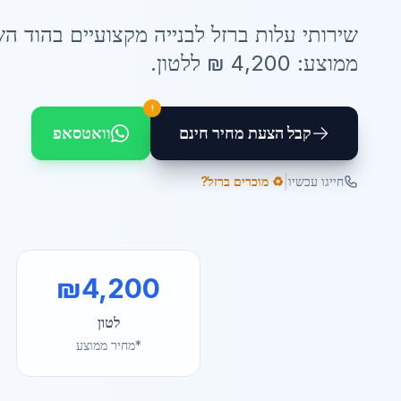
שירותי
עלות ברזל לבנייה
מקצועיים ב
הוד הש
ממוצע:
4,200
₪ ל
לטון
.
!
קבל הצעת מחיר חינם
וואטסאפ
|
חייגו עכשיו
♻️ מוכרים ברזל?
₪
4,200
לטון
*מחיר ממוצע