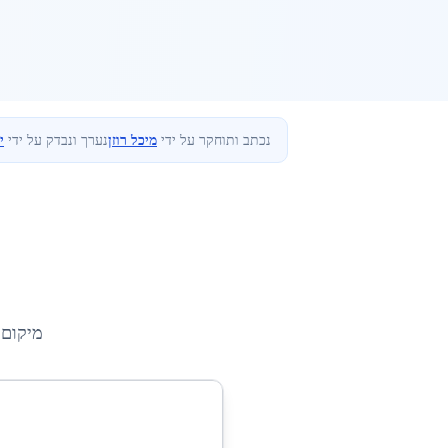
נכתב ותוחקר על ידי
מיכל רוזן
נערך ונבדק על ידי
י
מיקום 