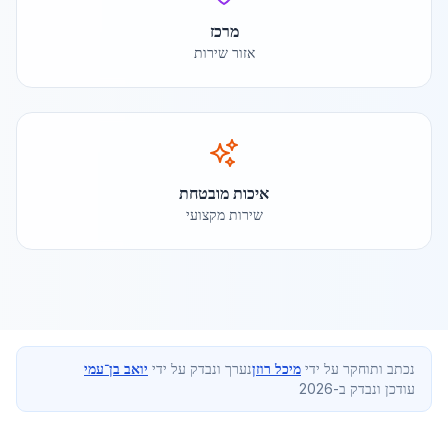
מרכז
אזור שירות
איכות מובטחת
שירות מקצועי
נכתב ותוחקר על ידי
מיכל רוזן
נערך ונבדק על ידי
יואב בן־עמי
עודכן ונבדק ב-2026