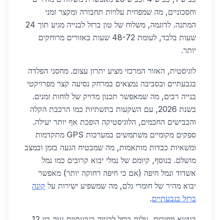
וחסכוניים, מה שמפחית עלויות תחבורה ומקצר זמני
המתנה. לדוגמה, משלוח של טון ברזל לבנייה מגיע תוך 24
שעות בלבד, לעומת 48-72 שעות באזורים מרוחקים
יותר.
לוגיסטית, האזור המרכזי מציע יתרון עצום. מחסני הפלדה
בגבעתיים ובסביבה נמצאים במרחק נסיעה קצר מפרויקטי
בנייה רבים, מה שמאפשר תכנון מדויק של לוחות זמנים.
בשנת 2026, עם השקעות בתשתיות כמו הרכבת הקלה
והכבישים החכמים, הלוגיסטיקה הופכת אף יותר יעילה.
ספקים מקומיים משתמשים במערכות GPS מתקדמות
ומשאיות כבדות מותאמות, מה שמבטיח הגעה בזמן ובמצב
מושלם. בנוסף, קיומם של נמלי יבוא קרובים כמו נמל
אשדוד ונמל חיפה (אם כי חיפה רחוקה יותר) מאפשר
יבוא מהיר של חומרי גלם, מה שמשפיע ישירות על
קונה
ברזל בגבעתיים
.
בנושא מחירים, עלות ברזל לבנייה בגבעתיים נעה בין 12