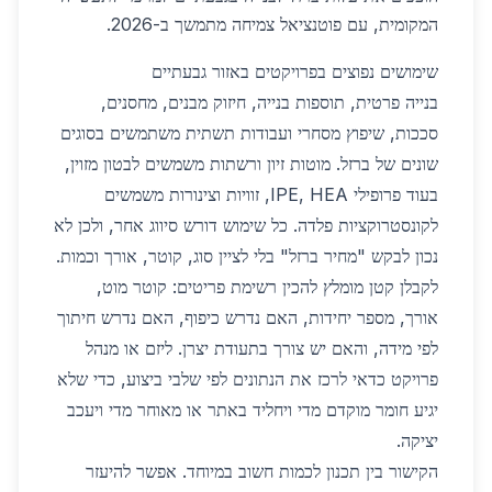
המקומית, עם פוטנציאל צמיחה מתמשך ב-2026.
שימושים נפוצים בפרויקטים באזור גבעתיים
בנייה פרטית, תוספות בנייה, חיזוק מבנים, מחסנים,
סככות, שיפוץ מסחרי ועבודות תשתית משתמשים בסוגים
שונים של ברזל. מוטות זיון ורשתות משמשים לבטון מזוין,
בעוד פרופילי IPE, HEA, זוויות וצינורות משמשים
לקונסטרוקציות פלדה. כל שימוש דורש סיווג אחר, ולכן לא
נכון לבקש "מחיר ברזל" בלי לציין סוג, קוטר, אורך וכמות.
לקבלן קטן מומלץ להכין רשימת פריטים: קוטר מוט,
אורך, מספר יחידות, האם נדרש כיפוף, האם נדרש חיתוך
לפי מידה, והאם יש צורך בתעודת יצרן. ליזם או מנהל
פרויקט כדאי לרכז את הנתונים לפי שלבי ביצוע, כדי שלא
יגיע חומר מוקדם מדי ויחליד באתר או מאוחר מדי ויעכב
יציקה.
הקישור בין תכנון לכמות חשוב במיוחד. אפשר להיעזר