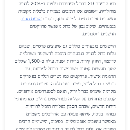
כמו הדפסת 3D בברזל מפחיתות עלויות ב-20% לבנייה
מודולרית. יישומים אלו תומכים בצמיחה כלכלית מקומית
ומשפרים איכות חיים. למידע נוסף, בקרו ב
הצעת מחיר
.
בגבעתיים, שילוב נכון של ברזל מאפשר פרויקטים
חדשניים וחסכוניים.
היישומים בגבעתיים כוללים גם שיפוצים פרטיים, שבהם
עלות ברזל לבנייה בגבעתיים הופכת להשקעה משתלמת.
לדוגמה, חיזוק קירות בדירות ישנות עולה כ-1,500 שקלים
לטון. תעשיות קטנות משתמשות בברזל למכונות, עם
התאמה אישית. פרויקטים כמו גשרים רגליים בפארקים
דורשים ברזל גלווני, עמיד בפני חלודה. עיריית גבעתיים
מקדמת שימוש בברזל ירוק, תואם לסטנדרטים אירופיים.
קבלנים מדווחים על הצלחה בפרויקטים גדולים כמו מתחמי
דירות חדשים, שבהם חסכון בעלויות הוביל לרווחיות
גבוהה. בנוסף, שיתוף פעולה עם אדריכלים מקומיים
מאפשר עיצובים אופטימליים. בסיכום, היישומים הרבים
הופכים את עלות ברזל לבנייה בגבעתיים למרכזי לתעשייה