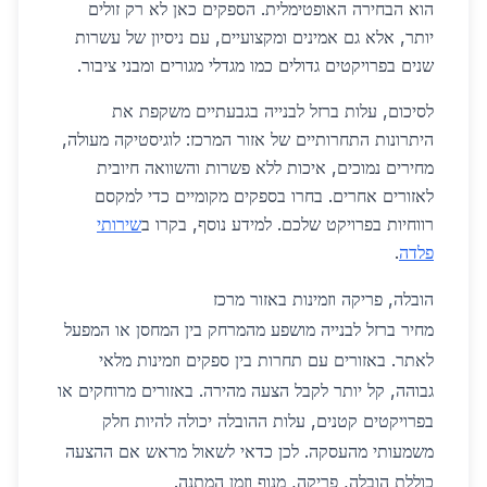
הוא הבחירה האופטימלית. הספקים כאן לא רק זולים
יותר, אלא גם אמינים ומקצועיים, עם ניסיון של עשרות
שנים בפרויקטים גדולים כמו מגדלי מגורים ומבני ציבור.
לסיכום, עלות ברזל לבנייה בגבעתיים משקפת את
היתרונות התחרותיים של אזור המרכז: לוגיסטיקה מעולה,
מחירים נמוכים, איכות ללא פשרות והשוואה חיובית
לאזורים אחרים. בחרו בספקים מקומיים כדי למקסם
רווחיות בפרויקט שלכם. למידע נוסף, בקרו ב
שירותי
פלדה
.
הובלה, פריקה וזמינות באזור מרכז
מחיר ברזל לבנייה מושפע מהמרחק בין המחסן או המפעל
לאתר. באזורים עם תחרות בין ספקים וזמינות מלאי
גבוהה, קל יותר לקבל הצעה מהירה. באזורים מרוחקים או
בפרויקטים קטנים, עלות ההובלה יכולה להיות חלק
משמעותי מהעסקה. לכן כדאי לשאול מראש אם ההצעה
כוללת הובלה, פריקה, מנוף וזמן המתנה.