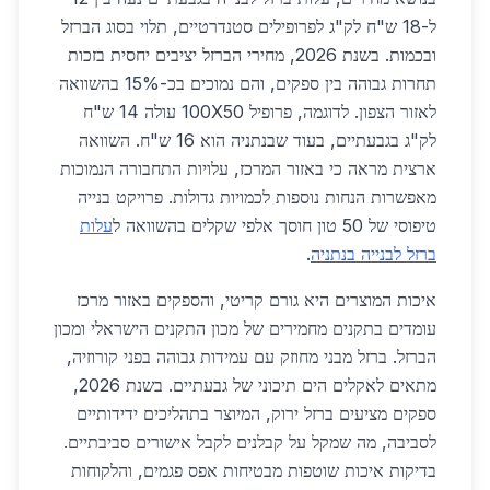
ל-18 ש"ח לק"ג לפרופילים סטנדרטיים, תלוי בסוג הברזל
ובכמות. בשנת 2026, מחירי הברזל יציבים יחסית בזכות
תחרות גבוהה בין ספקים, והם נמוכים בכ-15% בהשוואה
לאזור הצפון. לדוגמה, פרופיל 100X50 עולה 14 ש"ח
לק"ג בגבעתיים, בעוד שבנתניה הוא 16 ש"ח. השוואה
ארצית מראה כי באזור המרכז, עלויות התחבורה הנמוכות
מאפשרות הנחות נוספות לכמויות גדולות. פרויקט בנייה
טיפוסי של 50 טון חוסך אלפי שקלים בהשוואה ל
עלות
ברזל לבנייה בנתניה
.
איכות המוצרים היא גורם קריטי, והספקים באזור מרכז
עומדים בתקנים מחמירים של מכון התקנים הישראלי ומכון
הברזל. ברזל מבני מחוזק עם עמידות גבוהה בפני קורוזיה,
מתאים לאקלים הים תיכוני של גבעתיים. בשנת 2026,
ספקים מציעים ברזל ירוק, המיוצר בתהליכים ידידותיים
לסביבה, מה שמקל על קבלנים לקבל אישורים סביבתיים.
בדיקות איכות שוטפות מבטיחות אפס פגמים, והלקוחות