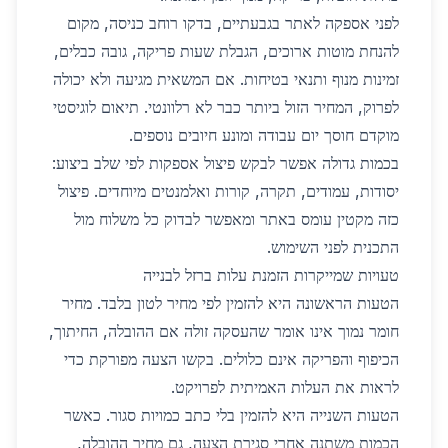
לפני אספקה לאתר בגבעתיים, בדקו רוחב כניסה, מקום
להנחת מוטות ארוכים, הגבלת שעות פריקה, גובה כבלים,
זמינות מנוף ותנאי בטיחות. אם המשאית מגיעה ולא יכולה
לפרוק, המחיר הזול ביותר כבר לא רלוונטי. תיאום לוגיסטי
מוקדם חוסך יום עבודה ומונע חיובים נוספים.
בכמות גדולה אפשר לבקש פיצול אספקות לפי שלב ביצוע:
יסודות, עמודים, תקרה, קורות ואלמנטים מיוחדים. פיצול
כזה מקטין עומס באתר ומאפשר לבדוק כל משלוח מול
התכנית לפני השימוש.
טעויות שמייקרות הזמנת עלות ברזל לבנייה
הטעות הראשונה היא להזמין לפי מחיר לטון בלבד. מחיר
חומר נמוך אינו אומר שהעסקה זולה אם ההובלה, החיתוך,
הכיפוף והפריקה אינם כלולים. בקשו הצעה מפורקת כדי
לראות את העלות האמיתית לפרויקט.
הטעות השנייה היא להזמין בלי כתב כמויות סגור. כאשר
הכמות משתנה אחרי סגירת הצעה, גם מחיר ההובלה,