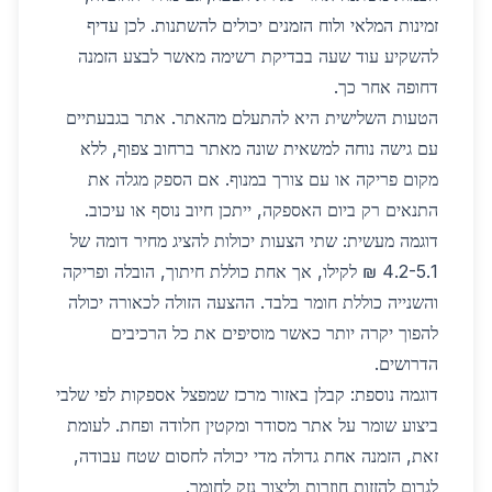
זמינות המלאי ולוח הזמנים יכולים להשתנות. לכן עדיף
להשקיע עוד שעה בבדיקת רשימה מאשר לבצע הזמנה
דחופה אחר כך.
הטעות השלישית היא להתעלם מהאתר. אתר בגבעתיים
עם גישה נוחה למשאית שונה מאתר ברחוב צפוף, ללא
מקום פריקה או עם צורך במנוף. אם הספק מגלה את
התנאים רק ביום האספקה, ייתכן חיוב נוסף או עיכוב.
דוגמה מעשית: שתי הצעות יכולות להציג מחיר דומה של
4.2-5.1 ₪ לקילו, אך אחת כוללת חיתוך, הובלה ופריקה
והשנייה כוללת חומר בלבד. ההצעה הזולה לכאורה יכולה
להפוך יקרה יותר כאשר מוסיפים את כל הרכיבים
הדרושים.
דוגמה נוספת: קבלן באזור מרכז שמפצל אספקות לפי שלבי
ביצוע שומר על אתר מסודר ומקטין חלודה ופחת. לעומת
זאת, הזמנה אחת גדולה מדי יכולה לחסום שטח עבודה,
לגרום להזזות חוזרות וליצור נזק לחומר.