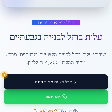
ברזל בנייה
•
גבעתיים
עלות ברזל לבנייה
ב
גבעתיים
שירותי
עלות ברזל לבנייה
מקצועיים ב
גבעתיים
,
מרכז
.
מחיר ממוצע:
4,200
₪ ל
לטון
.
!
קבל הצעת מחיר חינם
וואטסאפ
|
חייגו עכשיו
♻️ מוכרים ברזל?