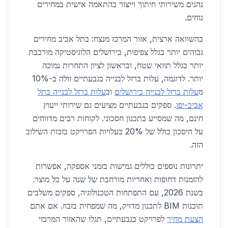
נהנים משירותי חיתוך וייצור בהתאמה אישית במחירים
נוחים.
בהשוואה ארצית, אזור המרכז מנצח: בתל אביב מחירים
גבוהים יותר בגלל צפיפות, בירושלים הלוגיסטיקה מורכבת
יותר בגלל תוואי שטח, ובראשון לציון התחרות נמוכה
יותר. לדוגמה, עלות ברזל לבנייה בגבעתיים זולה ב-10%
מ
עלות ברזל לבנייה בירושלים
וב
עלות ברזל לבנייה בתל
אביב-יפו
. ספקים בגבעתיים מציעים גם שירותי ייעוץ
חינם, מה שמסייע בתכנון חסכוני. לקוחות רבים מדווחים
על חיסכון כולל של 20% בעלויות הפרויקט בזכות השילוב
הזה.
יתרונות נוספים כוללים גמישות בזמני אספקה, אפשרות
להזמנות דחופות ואחריות מורחבת של שנה על כל מוצר.
בשנת 2026, עם התפתחות הטכנולוגיה, ספקים משלבים
תוכנות BIM לתכנון מדויק, מה שמפחית בזבוז. אם אתם
הצעת מחיר
לפרויקט בגבעתיים, תגלו שהאזור המרכזי