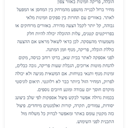
הובלה, פריקה וזמינות באזור צפון
מחיר ברזל לבנייה מושפע מהמרחק בין המחסן או המפעל
לאתר. באזורים עם תחרות בין ספקים וזמינות מלאי
גבוהה, קל יותר לקבל הצעה מהירה. באזורים מרוחקים או
בפרויקטים קטנים, עלות ההובלה יכולה להיות חלק
משמעותי מהעסקה. לכן כדאי לשאול מראש אם ההצעה
כוללת הובלה, פריקה, מנוף וזמן המתנה.
לפני אספקה לאתר בבית שאן, בדקו רוחב כניסה, מקום
להנחת מוטות ארוכים, הגבלת שעות פריקה, גובה כבלים,
זמינות מנוף ותנאי בטיחות. אם המשאית מגיעה ולא יכולה
לפרוק, המחיר הזול ביותר כבר לא רלוונטי. תיאום לוגיסטי
מוקדם חוסך יום עבודה ומונע חיובים נוספים.
בכמות גדולה אפשר לבקש פיצול אספקות לפי שלב ביצוע:
יסודות, עמודים, תקרה, קורות ואלמנטים מיוחדים. פיצול
כזה מקטין עומס באתר ומאפשר לבדוק כל משלוח מול
התכנית לפני השימוש.