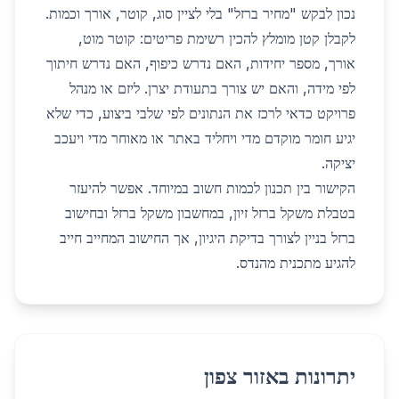
נכון לבקש "מחיר ברזל" בלי לציין סוג, קוטר, אורך וכמות.
לקבלן קטן מומלץ להכין רשימת פריטים: קוטר מוט,
אורך, מספר יחידות, האם נדרש כיפוף, האם נדרש חיתוך
לפי מידה, והאם יש צורך בתעודת יצרן. ליזם או מנהל
פרויקט כדאי לרכז את הנתונים לפי שלבי ביצוע, כדי שלא
יגיע חומר מוקדם מדי ויחליד באתר או מאוחר מדי ויעכב
יציקה.
הקישור בין תכנון לכמות חשוב במיוחד. אפשר להיעזר
ב
טבלת משקל ברזל זיון
, ב
מחשבון משקל ברזל
וב
חישוב
ברזל בניין
לצורך בדיקת היגיון, אך החישוב המחייב חייב
להגיע מתכנית מהנדס.
יתרונות באזור צפון