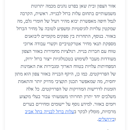
אזור הצפון ובית שאן בפרט נהנים מכמה יתרונות
משמעותיים בתחום עלות ברזל לבנייה. ראשית, הקרבה
לנמל חיפה מאפשרת יבוא מהיר ויעיל של חומרי גלם, מה
שמקטין עלויות לוגיסטיות ומשפיע לטובה על מחיר הברזל
באזור. בנוסף, התחרות בין ספקים מקומיים ליבואנים
מספקת תנאי מחיר אטרקטיביים וקשרי עבודה ארוכי
טווח עם חברות בנייה. רגולציות מחמירות באזור הצפון
מעודדות מעבר לשימוש בטכנולוגיות ייצור ברזל ירוק,
המפחיתות עלויות בטווח הארוך ומגבירות את האמינות
של הפרויקטים. כמו כן, היקף הבנייה באזור צפון הוא מתון
יחסית, מה שמאפשר תכנון תקציבי מדויק יותר והתאמת
הזמנות לדרישות המדויקות של הפרויקטים. כל אלה
משלבים יחד יתרון תחרותי משמעותי עבור בעלי מקצוע
ויזמים באזור. למידע נוסף על יישומים ומחירים בערים
מרכזיות, מומלץ לבקר ב
עלות ברזל לבנייה בתל אביב
ו
בירושלים
.