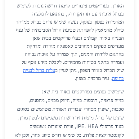
הארוך. בפרויקטים ציבוריים קיימת דרישה גוברת לשימוש
בברזל איכותי עם תו תקן ירוק, בהתאם לרגולציה
המחמירה בצפון. בנוסף, נעשה שימוש נרחב בברזל ממוחזר
כחלק מהמאמץ להפחתת טביעת הרגל הסביבתית של ענף
הבנייה באזור. קבלנים ובעלי פרויקטים בבית שאן
מעדיפים ספקים המחויבים לאספקה מהירה ומדויקת
בהתאם ללוחות הזמנים, תוך שמירה על איכות גבוהה
ועמידה בתקני בטיחות מחמירים. לקבלת מידע נוסף על
שוק הברזל באזור הצפון, ניתן לעיין ב
עלות ברזל לבנייה
בחיפה
, עיר מרכזית בצפון.
שימושים נפוצים בפרויקטים באזור בית שאן
בנייה פרטית, תוספות בנייה, חיזוק מבנים, מחסנים,
סככות, שיפוץ מסחרי ועבודות תשתית משתמשים בסוגים
שונים של ברזל. מוטות זיון ורשתות משמשים לבטון מזוין,
בעוד פרופילי IPE, HEA, זוויות וצינורות משמשים
לקונסטרוקציות פלדה. כל שימוש דורש סיווג אחר, ולכן לא