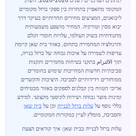
לנתונים העדכניים לשנים 2026-2026. השוק
המקומי מתאפיין בתחרות בין ספקי ברזל מקומיים
ליבואנים, המציעים מחירים תחרותיים בעיקר דרך
יבוא מסין וטורקיה. המחיר מושפע משמעותית
מתנודתיות בשוק העולמי, עלויות חומרי הגלם
והרגולציה המחמירה בתחום. באזור בית שאן קיימת
עדיפות לשמירה על איכות גבוהה של ברזל בנייה,
תוך الالتزام בתקני בטיחות מחמירים ותקנות
סביבתיות חדשות המחייבות שימוש בחומרים
ממוחזרים וידידותיים לסביבה. היציבות והקשרים
ארוכי הטווח בין קבלנים לספקים באזור מבטיחים
זמינות מוצר גבוהה ושירות לוגיסטי מקצועי. למידע
כללי נוסף על
עלות ברזל לבנייה
וכן על
בית שאן
והסביבה, מומלץ לעיין במקורות המקומיים.
עלות ברזל לבנייה בבית שאן: איך קוראים הצעת