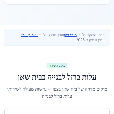
נכתב ותוחקר על ידי
מיכל רוזן
נערך ונבדק על ידי
יואב בן־עמי
עודכן ונבדק ב-2026
מיקום השירות
עלות ברזל לבנייה
ב
בית שאן
מיקום מדויק של
בית שאן
ב
צפון
- נגישות מעולה לשירותי
עלות ברזל לבנייה