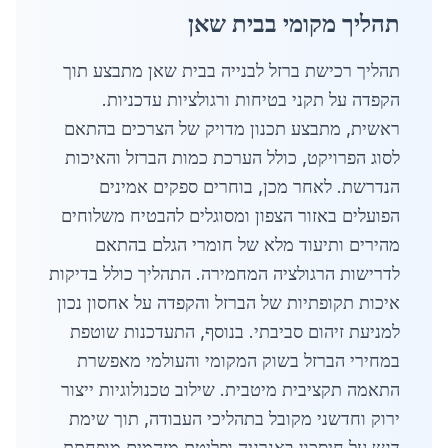
תהליך מקומי בבית שאן
תהליך רכישת ברזל לבנייה בבית שאן מתבצע תוך
הקפדה על תקני בטיחות ורגולציות עדכניות.
ראשית, מתבצע תכנון מדויק של הצרכים בהתאם
לסוג הפרויקט, כולל הערכת כמות הברזל והאיכות
הנדרשת. לאחר מכן, בוחרים ספקים אמינים
הפועלים באזור הצפון ומסוגלים להבטיח משלוחים
מהירים ותיעוד מלא של חומרי הגלם בהתאם
לדרישות הרגולציה המחמירה. התהליך כולל בדיקות
איכות תקופתיות של הברזל והקפדה על אחסון נכון
למניעת זיהום סביבתי. בנוסף, התעדכנות שוטפת
במחירי הברזל בשוק המקומי והעולמי מאפשרת
התאמה תקציבית מיטבית. שילוב טכנולוגיות ייצור
ירוק וחדשני מקובל בתהליכי העבודה, תוך שימת
דגש על חיסכון באנרגיה ופליטת מזהמים מופחתת.