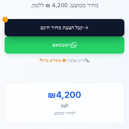
מחיר ממוצע:
4,200
₪ ל
לטון
.
!
קבל הצעת מחיר חינם
וואטסאפ
|
חייגו עכשיו
♻️ מוכרים ברזל?
₪
4,200
לטון
*מחיר ממוצע