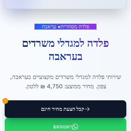
פלדה מסחרית
•
עראבה
פלדה למגדלי משרדים
ב
עראבה
שירותי
פלדה למגדלי משרדים
מקצועיים ב
עראבה
,
צפון
. מחיר ממוצע:
4,750
₪ ל
לטון
.
!
קבל הצעת מחיר חינם
וואטסאפ