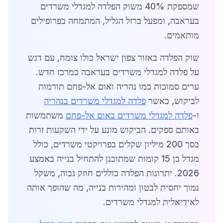
שמספקת 40% משוק הפלדה למגדלי משרדים
בעראבה, ומפעל ברזל הגליל, המתמחה בפרופילים
מותאמים.
שוק הפלדה באזור צפון ישראל כולו צומח, עם דגש
על פלדה למגדלי משרדים בעראבה כמרכז חדש.
ערים סמוכות כמו נהריה ואום אל-פחם תורמות
לביקוש, כאשר
פלדה למגדלי משרדים בנהריה
ו-
פלדה למגדלי משרדים באום אל-פחם
משתמשות
באותם ספקים. הביקוש מונע על ידי השקעות זרות
בסך 200 מיליון שקלים בפרויקטי משרדים, כולל
מגדל בן 15 קומות שמתוכנן להתחיל בנייה באמצע
2026. יתרונות הפלדה כוללים חוזק גבוה, משקל
נמוך יחסית לבטון ומהירות בנייה, מה שהופך אותה
לאידיאלית למגדלי משרדים.