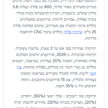
לקונסטרוקציה היברידית, משלבת עם בטון. דוגמה: מתחם
מגורים-משרדים באזור מזרחי, 800 טון פלדה בעלות 5.8
מיליון שקלים. בתעשייה, חברות לוגיסטיקה בונות מגדלי
בקרה מפלדה, עמידים לרוחות. פרויקטים ממשלתיים
כוללים מרכזי הכשרה עם משרדים, שימוש בפלטות פלדה
25 מ"מ.
שירותי פלדה
כוללים עיבוד CNC להתאמה
מדויקת.
יתרונות: עמידות בפני אש עד 2 שעות, גמישות עיצובית
וקיימות סביבתית. ב-2026, פרויקטים חדשים משלבים
פלדה ממוחזרת, חוסכת 20% בעלויות. בעראבה, יישומים
כוללים גם גשרי חיבור בין מגדלים, מפלדה מחוזקת.
צרו
קשר
לייעוץ. פלדה למגדלי משרדים בעראבה תומכת
בצמיחה כלכלית, עם 15 פרויקטים מתוכננים. ניתוח:
השימוש גדל ב-35% השנה.
הרחבה: סוגי יישומים - שלד ראשי (60%), חיפויים
(20%), מערכות מכניות (20%). מחירים לדוגמה: קורה