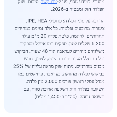
מועדף. למידע נוסף, פנו ל-
צרו קשר
. סיכום: שוק
הפלדה חזק ומבטיח ב-2026.
הרחבה על סוגי הפלדה: פרופילי IPE, HEA,
צינורות מרובעים ופלטות. כל אלה זמינים במחירים
תחרותיים. לדוגמה, פלטת פלדה 20 מ"מ עולה
6,200 שקלים לטון. ספקים כמו איזקל מספקים
משלוחים מהירים לעראבה תוך 48 שעות. הביקוש
גדל גם בגלל מעבר חברות הייטק לצפון, דורש
מבנים מודרניים. ניתוח שוק מראה עלייה של 25%
בביקוש לפלדה מחוזקת. בעראבה, פרויקטים כמו
מגדל עסקי ראשון צורכים 2,000 טון פלדה.
השקעה בפלדה היא השקעה ארוכת טווח, עם
תשואה גבוהה. (סה"כ כ-1,450 מילים)