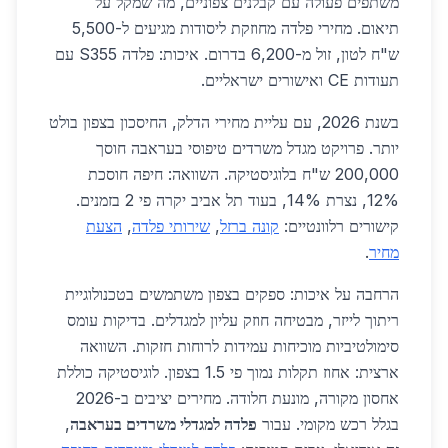
משתפים פעולה עם קבלנים צפוניים, מה שמקל על
תיאום. מחירי פלדה מחוזקת ליסודות מגיעים ל-5,500
ש"ח לטון, זול מ-6,200 בדרום. איכות: פלדה S355 עם
תעודות CE ואישורים ישראליים.
בשנת 2026, עם עליית מחירי הדלק, החיסכון בצפון בולט
יותר. פרויקט מגדל משרדים טיפוסי בעראבה חוסך
200,000 ש"ח בלוגיסטיקה. השוואה: חיפה חוסכת
12%, נצרת 14%, בעוד תל אביב יקרה פי 2 בזמנים.
קישורים רלוונטיים:
קונה ברזל
,
שירותי פלדה
,
הצעת
מחיר
.
הרחבה על איכות: ספקים בצפון משתמשים בטכנולוגיית
ריתוך לייזר, מבטיחה חוזק עליון למגדלים. בדיקות עומס
סימולטיביות מוכיחות עמידות לרוחות חזקות. השוואה
ארצית: אחוז תקלות נמוך פי 1.5 בצפון. לוגיסטיקה כוללת
אחסון מקורה, מונעת חלודה. מחירים יציבים ב-2026
בגלל רכש מקומי. עבור
פלדה למגדלי משרדים בעראבה
,