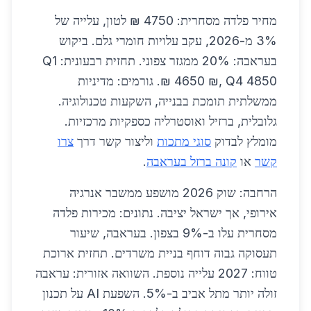
מחיר פלדה מסחרית: 4750 ₪ לטון, עלייה של
3% מ-2026, עקב עלויות חומרי גלם. ביקוש
בעראבה: 20% ממגזר צפוני. תחזית רבעונית: Q1
4650 ₪, Q4 4850 ₪. גורמים: מדיניות
ממשלתית תומכת בבנייה, השקעות טכנולוגיה.
גלובלית, ברזיל ואוסטרליה כספקיות מרכזיות.
מומלץ לבדוק
סוגי מתכות
וליצור קשר דרך
צרו
קשר
או
קונה ברזל בעראבה
.
הרחבה: שוק 2026 מושפע ממשבר אנרגיה
אירופי, אך ישראל יציבה. נתונים: מכירות פלדה
מסחרית עלו ב-9% בצפון. בעראבה, שיעור
תעסוקה גבוה דוחף בניית משרדים. תחזית ארוכת
טווח: 2027 עלייה נוספת. השוואה אזורית: עראבה
זולה יותר מתל אביב ב-5%. השפעת AI על תכנון