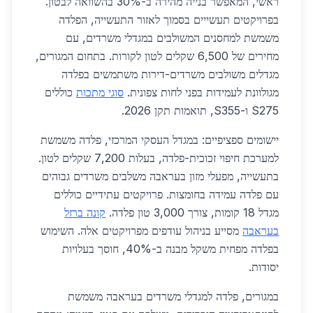
ראשי, המאפשר בנייה מהירה ב-30% בהשוואה לבטון.
בפרויקטים תעשייים בסמוך לאזור התעשייה, הפלדה
משמשת למחסנים המשולבים במגדלי משרדים, עם
מחירים של 6,500 שקלים לטון לקורות. בתחום המגורים,
מגדלים משולבים משרדים-דירות משתמשים בפלדה
מגולוונת לעמידות בפני לחות צפונית.
סוגי מתכות
כוללים
S275 ו-S355, תואמות תקן 2026.
יישומים ספציפיים: במגדל העסקי המרכזי, פלדה משמשת
למערכת חיפוי זכוכית-פלדה, בעלות 7,200 שקלים לטון.
בתעשייה, מפעלי מזון בעראבה משלבים משרדים גבוהים
עם פלדה עמידה בחומצות. פרויקטים עתידיים כוללים
מגדל 18 קומות, צורך 3,000 טון פלדה.
קונה ברזל
בעראבה
מסייע בניהול עודפים מפרויקטים אלה. השימוש
בפלדה מפחית משקל מבנה ב-40%, חוסך בעלויות
יסודות.
במגורים, פלדה למגדלי משרדים בעראבה משמשת