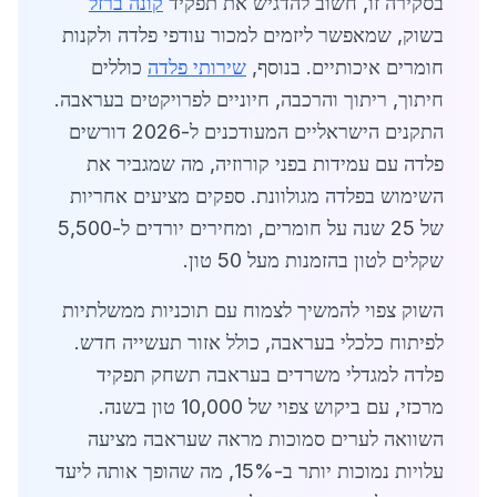
בסקירה זו, חשוב להדגיש את תפקיד
קונה ברזל
בשוק, שמאפשר ליזמים למכור עודפי פלדה ולקנות
חומרים איכותיים. בנוסף,
שירותי פלדה
כוללים
חיתוך, ריתוך והרכבה, חיוניים לפרויקטים בעראבה.
התקנים הישראליים המעודכנים ל-2026 דורשים
פלדה עם עמידות בפני קורוזיה, מה שמגביר את
השימוש בפלדה מגולוונת. ספקים מציעים אחריות
של 25 שנה על חומרים, ומחירים יורדים ל-5,500
שקלים לטון בהזמנות מעל 50 טון.
השוק צפוי להמשיך לצמוח עם תוכניות ממשלתיות
לפיתוח כלכלי בעראבה, כולל אזור תעשייה חדש.
פלדה למגדלי משרדים בעראבה תשחק תפקיד
מרכזי, עם ביקוש צפוי של 10,000 טון בשנה.
השוואה לערים סמוכות מראה שעראבה מציעה
עלויות נמוכות יותר ב-15%, מה שהופך אותה ליעד