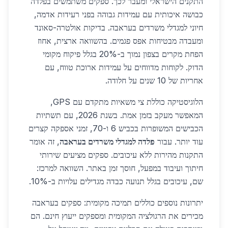
התקנים הישראלי ומעבר לכך. ספקים משתמשים בפלדה
כבושה איכותית עם עמידות גבוהה בפני רעידות אדמה,
חיוני למגדלי משרדים בעראבה. בדיקות אולטרה-סאונד
ומעבדה מבטיחות אפס פגמים. בהשוואה ארצית, אחוז
הפחת מקרים בצפון נמוך ב-20% בגלל פיקוח מקומי
הדוק. לקוחות מדווחים על עמידות ארוכת טווח, עם
אחריות של 10 שנים על חלודה.
הלוגיסטיקה כוללת צי משאיות מתקדם עם GPS,
המאפשר מעקב בזמן אמת. בשנת 2026, עם תשתיות
הכבישים המשופרות בכביש 6 ו-70, זמני אספקה קצרים
עוד יותר. עבור
פלדה למגדלי משרדים בעראבה
, זה אומר
התקנות מהירות ללא עיכובים. ספקים מציעים שירותי
חיתוך ועיבוד במפעל, חוסך זמן באתר. השוואה למרכז:
שם, עיכובים בגלל תנועה כבדה מגדילים עלויות ב-10%.
יתרונות נוספים כוללים תמיכה מקומית: ספקים בעראבה
מכירים את הרגולציה המקומית ומספקים ייעוץ חינם. הם