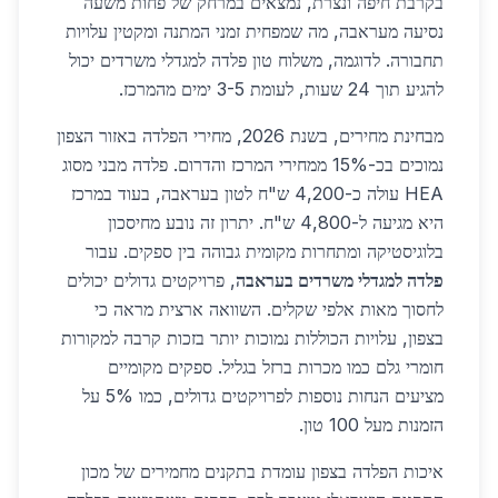
בקרבת חיפה ונצרת, נמצאים במרחק של פחות משעה
נסיעה מעראבה, מה שמפחית זמני המתנה ומקטין עלויות
תחבורה. לדוגמה, משלוח טון פלדה למגדלי משרדים יכול
להגיע תוך 24 שעות, לעומת 3-5 ימים מהמרכז.
מבחינת מחירים, בשנת 2026, מחירי הפלדה באזור הצפון
נמוכים בכ-15% ממחירי המרכז והדרום. פלדה מבני מסוג
HEA עולה כ-4,200 ש"ח לטון בעראבה, בעוד במרכז
היא מגיעה ל-4,800 ש"ח. יתרון זה נובע מחיסכון
בלוגיסטיקה ומתחרות מקומית גבוהה בין ספקים. עבור
פלדה למגדלי משרדים בעראבה
, פרויקטים גדולים יכולים
לחסוך מאות אלפי שקלים. השוואה ארצית מראה כי
בצפון, עלויות הכוללות נמוכות יותר בזכות קרבה למקורות
חומרי גלם כמו מכרות ברזל בגליל. ספקים מקומיים
מציעים הנחות נוספות לפרויקטים גדולים, כמו 5% על
הזמנות מעל 100 טון.
איכות הפלדה בצפון עומדת בתקנים מחמירים של מכון