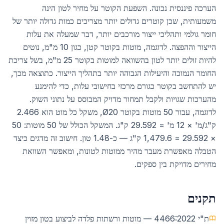
הערכה פיננסית נכונה. השפעת הקוטר על מחיר לטון הינה
משמעותית, שכן קוטרים גדולים יותר מצריכים כמות גדולה יותר של
חומר גולמי ותהליכי ייצור מורכבים יותר, דבר שמעלה את עלות
הייצור וההפצה. לדוגמה, מוטות בקוטר קטן, כגון 10 מ"מ, נוטים
להיות זולים יותר לטון בהשוואה למוטות בקוטר 25 מ"מ, בשל צריכת
החומר הנמוכה והיעילות הגבוהה יותר בתהליך הייצור. כתוצאה מכך,
יש להתחשב בקוטר כגורם מרכזי בחישובי עלות, כדי להימנע
מהערכות שגויות ולקבל תמחור מדויק המבוסס על נתוני השוק.
לדוגמה, עבור 50 מוטות בקוטר Ø20, משקל כל מוט הוא 2.466
ק"ג/מ' × 12 מ' = 29.592 ק"ג. המשקל הכולל של 50 מוטות: 50
× 29.592 = 1,479.6 ק"ג — כ-1.48 טון. חישוב זה מדגים כיצד
הטבלה מאפשרת מעבר מהיר ממוטות לטונות, ומאפשר השוואת
מחירים מדויקת בין ספקים.
תקנים
ת"י 4466:2022 — מוטות ורשתות פלדה לביצוע בטון מזוין