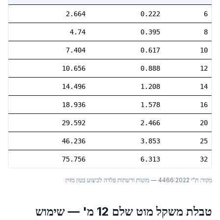
75
2.664
0.222
6
11
4.74
0.395
8
35
7.404
0.617
10
94
10.656
0.888
12
69
14.496
1.208
14
53
18.936
1.578
16
34
29.592
2.466
20
22
46.236
3.853
25
13
75.756
6.313
32
מקור:
ת"י 4466:2022 — מוטות ורשתות פלדה לביצוע בטון מזוין
טבלת משקל מוט שלם 12 מ' — שימוש