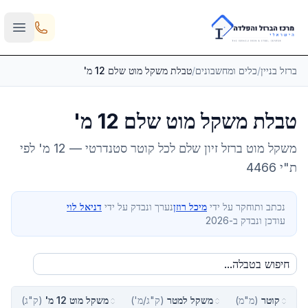
Skip to main content
ברזל בניין
/
כלים ומחשבונים
/
טבלת משקל מוט שלם 12 מ'
טבלת משקל מוט שלם 12 מ'
משקל מוט ברזל זיון שלם לכל קוטר סטנדרטי — 12 מ' לפי
ת"י 4466
נכתב ותוחקר על ידי
מיכל רוזן
נערך ונבדק על ידי
דניאל לוי
עודכן ונבדק ב-2026
קוטר
(
מ"מ
)
משקל למטר
(
ק"ג/מ'
)
משקל מוט 12 מ'
(
ק"ג
)