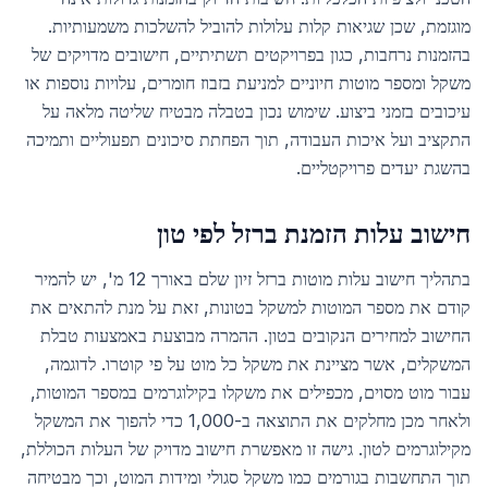
מוגזמת, שכן שגיאות קלות עלולות להוביל להשלכות משמעותיות.
בהזמנות נרחבות, כגון בפרויקטים תשתיתיים, חישובים מדויקים של
משקל ומספר מוטות חיוניים למניעת בזבוז חומרים, עלויות נוספות או
עיכובים בזמני ביצוע. שימוש נכון בטבלה מבטיח שליטה מלאה על
התקציב ועל איכות העבודה, תוך הפחתת סיכונים תפעוליים ותמיכה
בהשגת יעדים פרויקטליים.
חישוב עלות הזמנת ברזל לפי טון
בתהליך חישוב עלות מוטות ברזל זיון שלם באורך 12 מ', יש להמיר
קודם את מספר המוטות למשקל בטונות, זאת על מנת להתאים את
החישוב למחירים הנקובים בטון. ההמרה מבוצעת באמצעות טבלת
המשקלים, אשר מציינת את משקל כל מוט על פי קוטרו. לדוגמה,
עבור מוט מסוים, מכפילים את משקלו בקילוגרמים במספר המוטות,
ולאחר מכן מחלקים את התוצאה ב-1,000 כדי להפוך את המשקל
מקילוגרמים לטון. גישה זו מאפשרת חישוב מדויק של העלות הכוללת,
תוך התחשבות בגורמים כמו משקל סגולי ומידות המוט, וכך מבטיחה