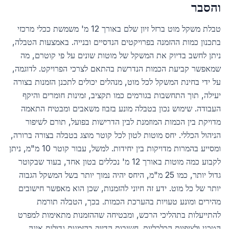
והסבר
טבלת משקל מוט ברזל זיון שלם באורך 12 מ' משמשת ככלי מרכזי
בתכנון כמות ההזמנה בפרויקטים הנדסיים ובנייה. באמצעות הטבלה,
ניתן לחשב בדיוק את המשקל של מוטות שונים על פי קוטרם, מה
שמאפשר קביעת הכמות הנדרשת בהתאם לצרכי הפרויקט. לדוגמה,
על ידי בחינת המשקל לכל מוט, מנהלים יכולים לתכנן הזמנות בצורה
יעילה, תוך התחשבות בגורמים כמו תקציב, זמינות חומרים והיקף
העבודה. שימוש נכון בטבלה מונע בזבוז משאבים ומבטיח התאמה
מדויקת בין הכמות המוזמנת לבין הדרישות בפועל, תורם לשיפור
הניהול הכללי. יחס מוטות לטון לכל קוטר מוצג בטבלה בצורה ברורה,
ומסייע בהמרות מדויקות בין יחידות. למשל, עבור קוטר 10 מ"מ, ניתן
לקבוע כמה מוטות באורך 12 מ' נכללים בטון אחד, בעוד שבקוטר
גדול יותר, כמו 25 מ"מ, היחס יהיה נמוך יותר בשל המשקל הגבוה
יותר של כל מוט. ידע זה חיוני להזמנות, שכן הוא מאפשר חישובים
מהירים ומונע טעויות בהערכת הכמות. בכך, הטבלה תורמת
להתייעלות בתהליכי הרכש, ומבטיחה שההזמנות מתאימות למפרט
הטכני ולציפיות הכלכליות. חשיבות הדיוק בהזמנות גדולות אינה