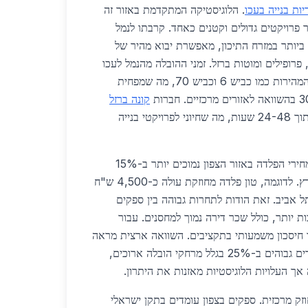
יות בנייה בעכו
. הלוגיסטיקה המתקדמת באזור זה
 פרויקטים גדולים וקטנים כאחד. קרבתו לנמל
ביותר במזרח התיכון, מאפשרת יבוא מהיר של
פרופילים ומוטות ברזל. זמני ההובלה מהנמל לעכו
הם פחות משעתיים בדרכים המהירות כמו כביש 6 וכביש 70, מה שמפחית
קונה ברזל
יכולות לספק משלוחים תוך 24-48 שעות, מה שחיוני לפרויקטי בנייה
לגבי מחירים, בשנת 2026, מחירי הפלדה באזור הצפון נמוכים יותר ב-15%
בממוצע בהשוואה למרכז הארץ. לדוגמה, טון פלדה מחוזקת עולה כ-4,500 ש"ח
ת 5,200 ש"ח בתל אביב. זאת הודות לתחרות גבוהה בין ספקים
ות יותר, כולל שכר דירה נמוך למחסנים. עבור
ר חיסכון משמעותי בתקציבים. השוואה ארצית מראה
כי בדרום, כמו באילת, המחירים גבוהים ב-25% בגלל מרחקי הובלה ארוכים,
ך העלויות הלוגיסטיות מאזנות את היתרון.
זק מרכזית. ספקים בצפון עומדים בתקן ישראלי