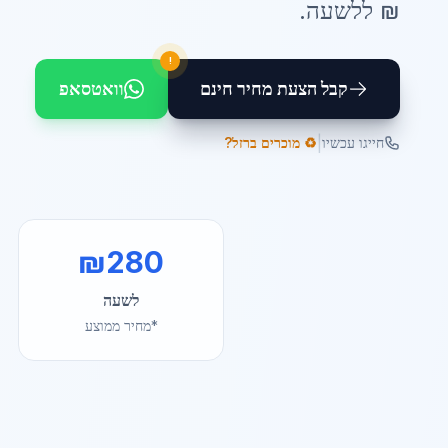
₪ ל
לשעה
.
!
קבל הצעת מחיר חינם
וואטסאפ
|
חייגו עכשיו
♻️ מוכרים ברזל?
₪
280
לשעה
*מחיר ממוצע