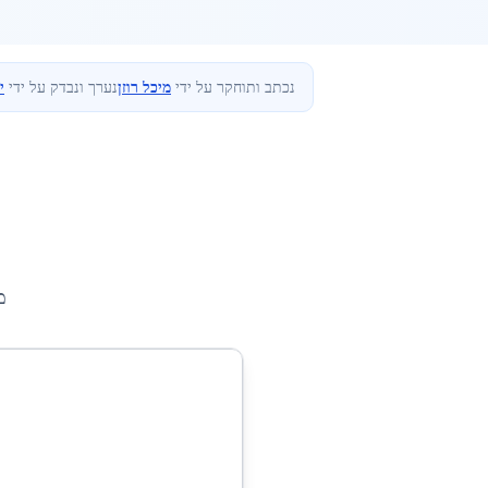
נכתב ותוחקר על ידי
מיכל רוזן
נערך ונבדק על ידי
י
מ