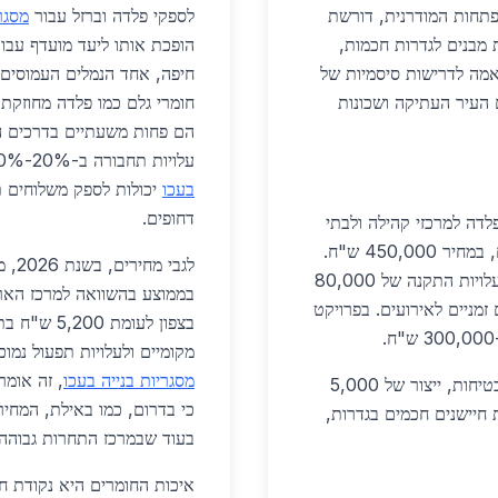
פתחות המודרנית, דורשת
לספקי פלדה וברזל עבור
מסגר
ת מבנים לגדרות חכמות,
הופכת אותו ליעד מועדף עבור
אמה לדרישות סיסמיות של
חיפה, אחד הנמלים העמוסים 
 העיר העתיקה ושכונות
חומרי גלם כמו פלדה מחוזקת, 
עלויות תחבורה ב-20%-30% בהשוואה לאזורים מרכזיים. חברות
בעכו
דחופים.
פלדה למרכזי קהילה ולבתי
ספר. פרויקט בית הספר בעכו דרש 150 טון פרופילים, במחיר 450,000 ש"ח.
גשרי עברייה רגליים משתמשים בפלדה מחוזקת, עם עלויות התקנה של 80,000
זמניים לאירועים. בפרויקט
בצפון לעומ
מקומיים ולעלויות תפעול נמוכ
מסגריות בנייה בעכו
, זה אומ
פרויקטי תשתית כמו כבישים חדשים דורשים גדרות בטיחות, ייצור של 5,000
משלבות חיישנים חכמים בגדרות,
בעוד שבמרכז התחרות גבוהה א
איכות החומרים היא נקודת חו