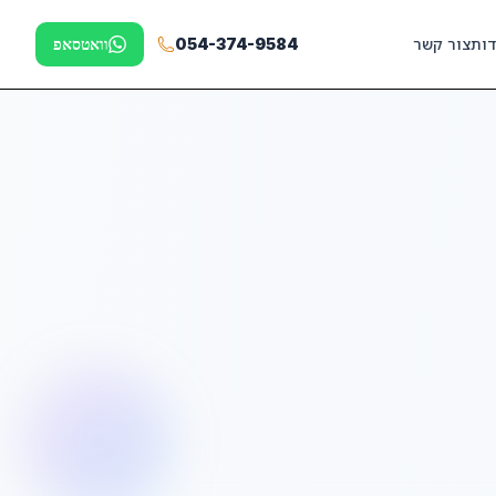
דות
צור קשר
054-374-9584
וואטסאפ