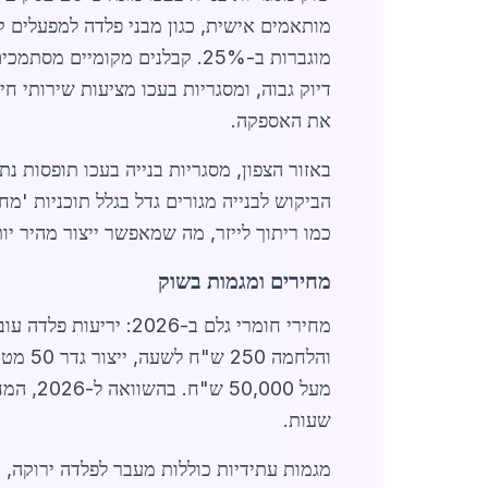
מוגברות ב-25%. קבלנים מקומי
את האספקה.
באזור הצפון, מסגריות בנייה בעכו תופסות נתח שוק של 15% מכלל הפעילות, ע
הביקוש לבנייה מגורים גדל בגלל תוכניות '
כמו ריתוך לייזר, מה שמאפשר ייצור מהיר יות
מחירים ומגמות בשוק
מעל 50,000 ש"ח. בהשוואה ל-2026, המחירים עלו ב-8% עקב אינפלציה, אך יעילות הייצור מקזזת זאת. לקוחות יכולים לקבל
שעות.
מגמות עתידיות כוללות מעבר לפלדה ירוקה, 