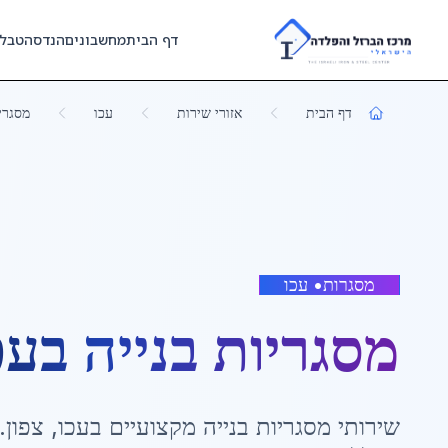
Skip to main content
דף הבית
מחשבונים
הנדסה
טבל
דף הבית
אזורי שירות
עכו
מסגריו
מסגרות
•
עכו
מסגריות בנייה
ב
עכ
שירותי
מסגריות בנייה
מקצועיים ב
עכו
,
צפון
.