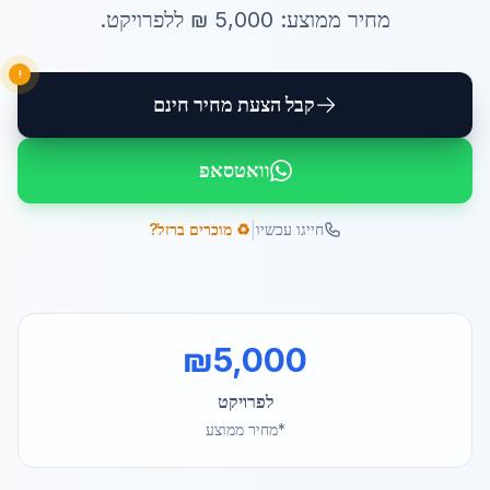
מחיר ממוצע:
5,000
₪ ל
לפרויקט
.
!
קבל הצעת מחיר חינם
וואטסאפ
|
חייגו עכשיו
♻️ מוכרים ברזל?
₪
5,000
לפרויקט
*מחיר ממוצע