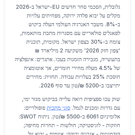
גלובלית, הסכמי סחר חדשים EU-ישראל ב-2026
מקלים על יבוא פלדה ירוקה, מפחיתים עלויות
ב-8%. משבר האנרגיה העולמי העלה ביקוש
לפאנלים סולאריים עם מסגרות מתכת מותאמות,
צומח ב-30% בצפון ישראל. מקומית, תוכנית
'צפון חזק 2026' משקיעה 2 מיליארד ₪
בתעשייה, מגבירה הזמנות בעכו. אתגרים: אינפלציה
של 4.5% מעלה מחירי חומרים, אך אוטומציה
חוסכת 25% בעלויות עבודה. תחזית: מחירים
יתייצבו ב-5200 ₪/טון עד סוף 2026.
שוק עכו ספציפית רואה עלייה בביקוש מגזר ימי,
עם גדרות ומבנים לנמל.
סוגי מתכות
פופולריים:
אלומיניום 6061 ב-5500 ₪/טון. ניתוח SWOT:
חוזקות - לוגיסטיקה; חולשות - תחרות מחיפה;
הזדמנויות - אנרגיה ירוקה; איומים - יבוא זול.