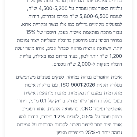
מחירים נמוכים יותר הם יתרון מרכזי. עלות טון פלדה
גולמית באזור צפון עומדת על 4,500-5,200 ש"ח,
לעומת 5,800-6,500 ש"ח במרכז ובדרום, הודות
למפעלים מקומיים גדולים כמו אלו בנשר ובקריית אתא.
עבור מתכת מותאמת אישית בעכו, חיסכון של 15%
במחיר הסופי נובע מחיסכון בהובלה ומעלויות ייצור נמוכות
יותר. השוואה ארצית מראה שבתל אביב, אותו מוצר יעלה
1,200 ש"ח יותר לטון, בעוד בדרום כמו באילת, עלויות
הובלה מזנקות ל-2,000 ש"ח נוספים.
איכות החומרים גבוהה במיוחד. ספקים צפוניים משתמשים
בפלדה תקנית ISO 9001:2026, עם בדיקות איכות
מתקדמות במעבדות מקומיות. מתכת מותאמת אישית
בעכו כוללת חיתוך לייזר מדויק בדיוק של 0.1 מ"מ, ריתוך
אוטומטי ועיבוד CNC. בהשוואה ארצית, אחוז הפגמים
בצפון עומד על 0.5%, לעומת 1.2% במרכז, הודות למזג
אוויר יציב יותר לייצור חיצוני. לקוחות מדווחים על עמידות
גבוהה יותר ב-25% במוצרים מצפון.