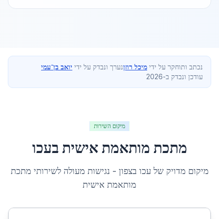
נכתב ותוחקר על ידי
מיכל רוזן
נערך ונבדק על ידי
יואב בן־עמי
עודכן ונבדק ב-2026
מיקום השירות
מתכת מותאמת אישית
ב
עכו
מיקום מדויק של
עכו
ב
צפון
- נגישות מעולה לשירותי
מתכת
מותאמת אישית