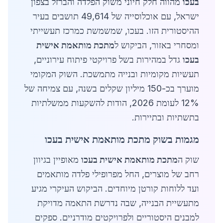
בעכו
מהווה חלק חיוני משוק הפלדה והברזל בצפון
ישראל, עם אוכלוסייה של 49,614 תושבים בעיר
ההיסטורית הזו. בעכו, שמשמשת כמרכז תעשייתי
ומסחרי באזור, הביקוש ל
מתכת מותאמת אישית
בעכו
גדל במהירות בשל פרויקטי פיתוח עירוניים,
תעשיות מקומיות ובנייה מתמשכת. השוק המקומי
מוערך בכ-150 מיליון שקלים בשנה, עם צמיחה של
12% לעומת 2026, הודות להשקעות ממשלתיות
בתשתיות ובתיירות.
מגמות בשוק מתכת מותאמת אישית בעכו
שוק ה
מתכת מותאמת אישית בעכו
מאופיין בגיוון
רחב של מוצרים, החל מפרופילי פלדה מותאמים
ועד ללוחות קורטן מיוחדים. הביקוש העיקרי מגיע
מתעשיית הבנייה, שבה נדרשת התאמה מדויקת
למבנים היסטוריים ולפרויקטים מודרניים. ספקים