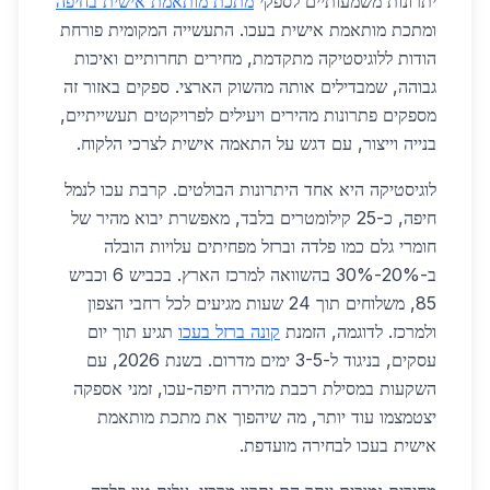
יתרונות משמעותיים לספקי
מתכת מותאמת אישית בחיפה
ומתכת מותאמת אישית בעכו. התעשייה המקומית פורחת
הודות ללוגיסטיקה מתקדמת, מחירים תחרותיים ואיכות
גבוהה, שמבדילים אותה מהשוק הארצי. ספקים באזור זה
מספקים פתרונות מהירים ויעילים לפרויקטים תעשייתיים,
בנייה וייצור, עם דגש על התאמה אישית לצרכי הלקוח.
לוגיסטיקה היא אחד היתרונות הבולטים. קרבת עכו לנמל
חיפה, כ-25 קילומטרים בלבד, מאפשרת יבוא מהיר של
חומרי גלם כמו פלדה וברזל מפחיתים עלויות הובלה
ב-20%-30% בהשוואה למרכז הארץ. בכביש 6 וכביש
85, משלוחים תוך 24 שעות מגיעים לכל רחבי הצפון
ולמרכז. לדוגמה, הזמנת
קונה ברזל בעכו
תגיע תוך יום
עסקים, בניגוד ל-3-5 ימים מדרום. בשנת 2026, עם
השקעות במסילת רכבת מהירה חיפה-עכו, זמני אספקה
יצטמצמו עוד יותר, מה שיהפוך את מתכת מותאמת
אישית בעכו לבחירה מועדפת.