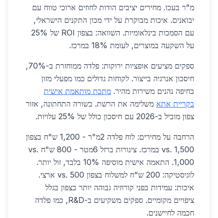
מ"ר בעכו. מחירים יציבים הודות לחוזים ארוכי טווח עם
יבואנים. איכות מבוקרת על ידי מכון התקנים הישראלי,
עם הסמכות בינלאומיות. השוואה: בצפון ROI של 25%
על השקעה במוצרים, לעומת 18% במרכז.
ספקים מציעים אופציות ירוקות: פלדה ממוחזרת ב-70%,
חיסכון אנרגיה בייצור. לקוחות גדולים כמו מפעלי מזון
בחיפה נהנים משירות מהיר.
מתכת מותאמת אישית
בקריית אתא
משלימה את הרשת. בשורה התחתונה, אזור
צפון מוביל ב-2026 עם חיסכון כולל של 25% עלויות.
הרחבה על מחירים: לוח פלדה 2מ"ר - 1,200 ש"ח בצפון
vs. 1,500 במרכז. צינורות ברזל 6מטר - 800 ש"ח vs.
1,000. התאמה אישית מוסיפה 10% בלבד, זול יותר.
לוגיסטיקה: 200 ש"ח למשלוח בצפון vs. 500 ארצי.
איכות: עמידות בפני קורוזיה גבוהה יותר בצפון בגלל
ציפויים מקומיים. ספקים משקיעים ב-R&D, כמו פלדה
חכמה לחיישנים.