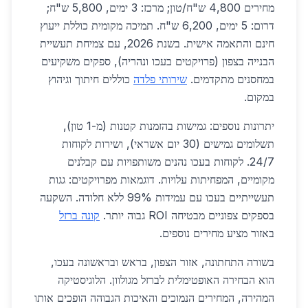
מחירים 4,800 ש"ח/טון; מרכז: 3 ימים, 5,800 ש"ח;
דרום: 5 ימים, 6,200 ש"ח. תמיכה מקומית כוללת ייעוץ
חינם והתאמה אישית. בשנת 2026, עם צמיחת תעשיית
הבנייה בצפון (פרויקטים בעכו ונהריה), ספקים משקיעים
במחסנים מתקדמים.
שירותי פלדה
כוללים חיתוך וגיהוץ
במקום.
יתרונות נוספים: גמישות בהזמנות קטנות (מ-1 טון),
תשלומים גמישים (30 יום אשראי), ושירות לקוחות
24/7. לקוחות בעכו נהנים משותפויות עם קבלנים
מקומיים, המפחיתות עלויות. דוגמאות מפרויקטים: גגות
תעשייתיים בעכו עם עמידות 99% ללא חלודה. השקעה
בספקים צפוניים מבטיחה ROI גבוה יותר.
קונה ברזל
באזור מציע מחירים נוספים.
בשורה התחתונה, אזור הצפון, בראש ובראשונה בעכו,
הוא הבחירה האופטימלית לברזל מגולוון. הלוגיסטיקה
המהירה, המחירים הנמוכים והאיכות הגבוהה הופכים אותו