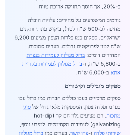
ב-20%, אך חוסך תחזוקה ארוכת טווח.
גורמים המשפיעים על מחירים: עלויות הובלה
מחיפה (כ-500 ש"ח לטון), ביקוש עונתי ותקנים
ישראליים. ספקים כמו פלדות הצפון מציעים 6,200
ש"ח לטון לפרויקטים גדולים. בערים סמוכות,
המחירים דומים:
ברזל מגולוון לעמידות בנצרת
ב-5,800 ש"ח, ו-
ברזל מגולוון לעמידות בקריית
אתא
ב-6,000 ש"ח.
ספקים מובילים וקישורים
ספקים מרכזיים בעכו כוללים חברות כמו ברזל עכו
בע"מ ופלדה צפון, המספקות מלאי גדול של
סוגי
מתכות
. הם מציעים גלון חם קר (hot-dip
galvanizing) לעמידות מקסימלית. למידע נוסף,
שירותי פלדה
ו-
צרו קשר
. בערים כמו
ברזל מגולוון