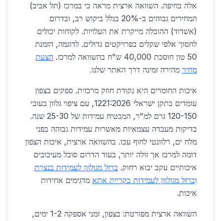
אלה בחיפה. השוואה ארצית מראה כי במרכז (תל אביב)
המחירים גבוהים ב-20% בגלל ביקוש רב, ובדרום
(אשדוד) ההובלה מייקרת את העלויות. לקוחות יכולים
לחסוך אלפי שקלים בפרויקטים גדולים. לדוגמה, הזמנת
50 טון חוסכת 40,000 ש"ח בהשוואה למרכז.
הצעת
מחיר
מהירה זמינה דרך האתר שלנו.
איכות החומרים היא נקודת חוזק מרכזית. ספקים בצפון
עומדים בתקן ישראלי 1221:2026, עם ציפוי גלוון בעובי
120-150 גרם למ"ר, המבטיח עמידות של 25-30 שנה.
בדיקות מעבדה עצמאיות מאשרות עמידות גבוהה בפני
מלח ים, רלוונטי לחוף עכו. בהשוואה ארצית, איכות הצפון
דומה למרכז אך זולה יותר, בעוד הדרום סובל מעיכובים
איכותיים עקב יבוא רחוק.
ברזל מגולוון לעמידות בנצרת
ו
ברזל מגולוון לעמידות בקריית אתא
מדגימים אחידות
איכות.
השוואה ארצית מפורטת: בצפון, זמני אספקה 1-2 ימים,