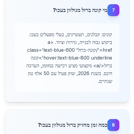
מי קונה ברזל מגולוון בעכו?
7
קונים: קבלנים, תעשיינים, בעלי מפעלים בעכו.
ביקוש גבוה לבנייה, גדרות וציוד. <a
href='/קונה-ברזל' class='text-blue-600
hover:text-blue-800 underline'>קונה
ברזל</a> מקצועי מציע רכישה במזומן, הערכה
חינם. בשנת 2026, שוק פעיל עם 50 אלף טון
שנתיים.
כמה זמן מחזיק ברזל מגולוון בעכו?
8