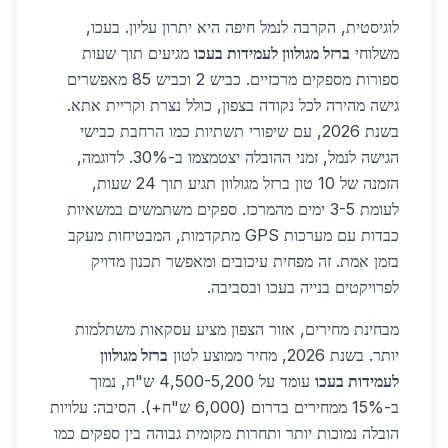
לוגיסטית, הקרבה לנמל חיפה היא יתרון עליון. בעכו,
משלוחי
ברזל מגולוון לעמידות בעכו
מגיעים תוך שעות
ספורות מספקים מרכזיים. כביש 2 וכביש 85 מאפשרים
גישה מהירה לכל נקודה בצפון, כולל נצרת וקריית אתא.
בשנת 2026, עם שיפורי תשתיות כמו הרחבת כבישי
הגישה לנמל, זמני ההובלה יצטמצמו ב-30%. לדוגמה,
הזמנה של 10 טון ברזל מגולוון תגיע תוך 24 שעות,
לעומת 3-5 ימים מהמרכז. ספקים משתמשים במשאיות
כבדות עם מערכות GPS מתקדמות, המבטיחות מעקב
בזמן אמת. זה מפחית עיכובים ומאפשר תכנון מדויק
לפרויקטים בנייה בעכו ובסביבה.
מבחינת מחירים, אזור הצפון מציע עסקאות משתלמות
יותר. בשנת 2026, מחיר ממוצע לטון
ברזל מגולוון
לעמידות בעכו
עומד על 4,500-5,200 ש"ח, נמוך
ב-15% ממחירים בדרום (6,000 ש"ח+). הסיבה: עלויות
הובלה נמוכות יותר ותחרות מקומית גבוהה בין ספקים כמו