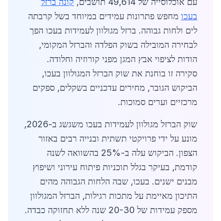
עם אוכלוסייה של 49,614 תושבים,
קונה ברזל
בעכו
מחפש פתרונות עמידים במיוחד בשל קרבתה
לים ולחות גבוהה. ברזל מגולוון לעמידות בעכו הפך
לבחירה המובילה בשוק הפלדה והברזל המקומי,
הודות לציפוי אבץ המגן מפני קורוזיה וחלודה.
סקירה זו בוחנת את שוק הברזל המגולוון בעכו,
הביקוש הגובר, מחירים עדכניים בשקלים, ספקים
מרכזיים וערים סמוכות.
שוק הברזל מגולוון לעמידות בעכו משגשג ב-2026,
מונע על ידי פרויקטי תשתית ובנייה רבים באזור
הצפון. הביקוש עלה ב-25% בהשוואה לשנה
קודמת, בעיקר בגלל תוכניות פיתוח עירוני ושיפוץ
מבנים ישנים. בעכו, שבה הלחות הגבוהה מהים
התיכון מאיימת על מתכות רגילות, הברזל המגולוון
מספק עמידות של 20-30 שנה ללא תחזוקה כבדה.