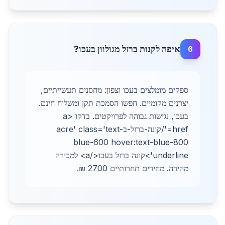
איפה לקנות ברזל מגולוון בעכו?
6
ספקים מומלצים בעכו וצפון: מחסנים תעשייתיים,
יצרנים מקומיים. חפשו הסמכת תקן ומשלוח חינם.
בעכו, נגישות גבוהה לפרויקטים. בדקו <a
href='/קונה-ברזל-בacre' class='text-
blue-600 hover:text-blue-800
underline'>קונה ברזל בעכו</a> למכירה
מהירה. מחירים תחרותיים 2700 ₪.