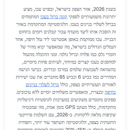
בשנת 2026, אזור הצפון בישראל, ובפרט עכו, מציע
יתרונות משמעותיים לספקי
קונה ברזל בעכו
המתמחים
בברזל לשלדי בניינים בעכו. הלוגיסטיקה המתקדמת באזור
זה הופכת אותו ליעד מועדף עבור קבלנים ויזמים בתחום
הבנייה. עכו ממוקמת באופן אסטרטגי ליד נמל חיפה, אחד
הנמלים הגדולים בישראל, מה שמאפשר יבוא מהיר של
חומרי גלם כמו פלדה וברזל גולמי. זמני ההובלה מהנמל
למחסנים בעכו קצרים במיוחד, לעיתים פחות מיומיים,
בהשוואה לשבועות שלמים במרכז ובדרום. כבישי הגישה
המהירים כמו כביש 6 וכביש 85 מחברים את עכו ישירות
לאזורים תעשייתיים בצפון, כולל
ברזל לשלדי בניינים
בחיפה
ובנצרת, ומאפשרים משלוחים יומיים ללא עיכובים.
ספקים מקומיים משקיעים במערכות לוגיסטיות דיגיטליות
מתקדמות, כולל מעקב GPS בזמן אמת, מה שמבטיח
שקיפות מלאה ללקוחות. ב-2026, עם השלמת פרויקטי
התשתית בצפון, הלוגיסטיקה תשתפר עוד יותר, ותפחית
עלויות הובלה ב-15%-20% בהשועה לאזורים מרוחקים.