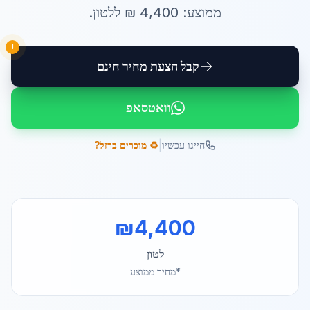
ממוצע:
4,400
₪ ל
לטון
.
!
קבל הצעת מחיר חינם
וואטסאפ
|
חייגו עכשיו
♻️ מוכרים ברזל?
₪
4,400
לטון
*מחיר ממוצע