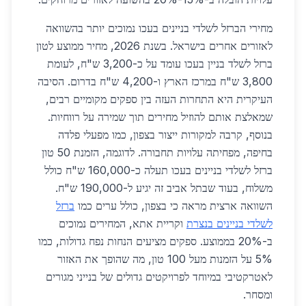
מחירי הברזל לשלדי בניינים בעכו נמוכים יותר בהשוואה
לאזורים אחרים בישראל. בשנת 2026, מחיר ממוצע לטון
ברזל לשלד בניין בעכו עומד על כ-3,200 ש"ח, לעומת
3,800 ש"ח במרכז הארץ ו-4,200 ש"ח בדרום. הסיבה
העיקרית היא התחרות העזה בין ספקים מקומיים רבים,
שמאלצת אותם להוזיל מחירים תוך שמירה על רווחיות.
בנוסף, קרבה למקורות ייצור בצפון, כמו מפעלי פלדה
בחיפה, מפחיתה עלויות תחבורה. לדוגמה, הזמנת 50 טון
ברזל לשלדי בניינים בעכו תעלה כ-160,000 ש"ח כולל
משלוח, בעוד שבתל אביב זה יגיע ל-190,000 ש"ח.
השוואה ארצית מראה כי בצפון, כולל ערים כמו
ברזל
לשלדי בניינים בנצרת
וקריית אתא, המחירים נמוכים
ב-20% בממוצע. ספקים מציעים הנחות נפח גדולות, כמו
5% על הזמנות מעל 100 טון, מה שהופך את האזור
לאטרקטיבי במיוחד לפרויקטים גדולים של בנייני מגורים
ומסחר.