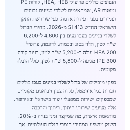
הנפוצים כוללים פרופילי HEA, HEB, קורות IPE
ומוטות AR, שמתאימים לשלדי בניינים גבוהים
ועמידים בפני רעידות אדמה, כפי שדורשת התקן
הישראלי החדש SI 413 מ-2026. מחירי הברזל
לשלדי בניינים בעכו נעים בין 4,800 ל-6,200
ש"ח לטון, תלוי בסוג ובכמות. לדוגמה, פרופיל
HEA 200 עולה כ-5,200 ש"ח לטון, בעוד קורה
IPE 300 מגיעה ל-5,800 ש"ח לטון, כולל הובלה
מקומית.
ספקי מובילים של
ברזל לשלדי בניינים בעכו
כוללים
חברות כמו איזומטל, פלדה צפון ויבואנים מקומיים
שמספקים ישירות ממפעלי ייצור בישראל ובאירופה.
אלה מציעים שירותי חיתוך, ריתוך והרכבה
מותאמת אישית, מה שמקצר זמני בנייה ב-20%.
השוק מושפע ממחירי חומרי הגלם העולמיים, אך