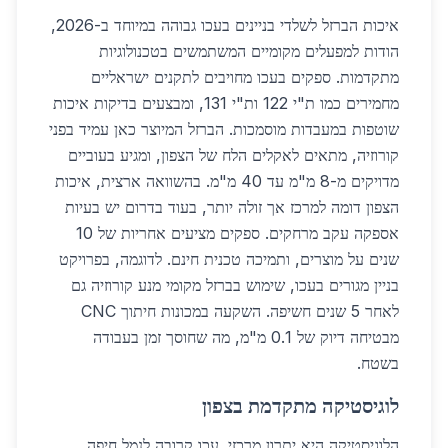
איכות הברזל לשלדי בניינים בעכו גבוהה במיוחד ב-2026,
הודות למפעלים מקומיים המשתמשים בטכנולוגיות
מתקדמות. ספקים בעכו מחויבים לתקנים ישראליים
מחמירים כמו ת"י 122 ות"י 131, ומבצעים בדיקות איכות
שוטפות במעבדות מוסמכות. הברזל המיוצר כאן עמיד בפני
קורוזיה, מתאים לאקלים הלח של הצפון, ומגיע בעוביים
מדויקים מ-8 מ"מ עד 40 מ"מ. בהשוואה ארצית, איכות
הצפון דומה למרכז אך זולה יותר, בעוד בדרום יש בעיות
אספקה עקב מרחקים. ספקים מציעים אחריות של 10
שנים על מוצרים, ותמיכה טכנית חינם. לדוגמה, בפרויקט
בניין מגורים בעכו, שימוש בברזל מקומי מנע קורוזיה גם
לאחר 5 שנים חשיפה. השקעה במכונות חיתוך CNC
מבטיחה דיוק של 0.1 מ"מ, מה שחוסך זמן בעבודה
בשטח.
לוגיסטיקה מתקדמת בצפון
הלוגיסטיקה היא יתרון מרכזי. עכו קרובה לנמל חיפה,