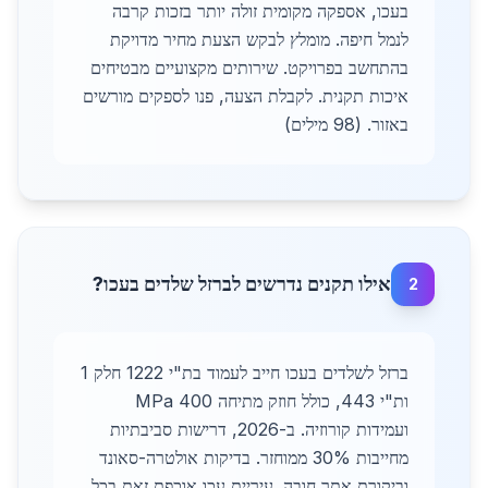
בעכו, אספקה מקומית זולה יותר בזכות קרבה
לנמל חיפה. מומלץ לבקש הצעת מחיר מדויקת
בהתחשב בפרויקט. שירותים מקצועיים מבטיחים
איכות תקנית. לקבלת הצעה, פנו לספקים מורשים
באזור. (98 מילים)
אילו תקנים נדרשים לברזל שלדים בעכו?
2
ברזל לשלדים בעכו חייב לעמוד בת"י 1222 חלק 1
ות"י 443, כולל חוזק מתיחה 400 MPa
ועמידות קורוזיה. ב-2026, דרישות סביבתיות
מחייבות 30% ממוחזר. בדיקות אולטרה-סאונד
וביקורת אתר חובה. עיריית עכו אוכפת זאת בכל