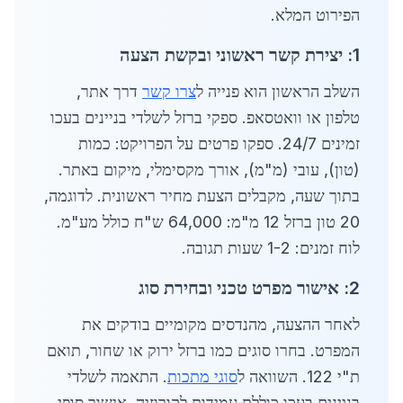
הפירוט המלא.
1: יצירת קשר ראשוני ובקשת הצעה
השלב הראשון הוא פנייה ל
צרו קשר
דרך אתר,
טלפון או וואטסאפ. ספקי ברזל לשלדי בניינים בעכו
זמינים 24/7. ספקו פרטים על הפרויקט: כמות
(טון), עובי (מ"מ), אורך מקסימלי, מיקום באתר.
בתוך שעה, מקבלים הצעת מחיר ראשונית. לדוגמה,
20 טון ברזל 12 מ"מ: 64,000 ש"ח כולל מע"מ.
לוח זמנים: 1-2 שעות תגובה.
2: אישור מפרט טכני ובחירת סוג
לאחר ההצעה, מהנדסים מקומיים בודקים את
המפרט. בחרו סוגים כמו ברזל ירוק או שחור, תואם
ת"י 122. השוואה ל
סוגי מתכות
. התאמה לשלדי
בניינים בעכו כוללת עמידות לקורוזיה. אישור סופי