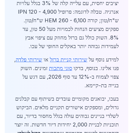
יציבים יחסית, עם עלייה קלה של 3% בגלל עלויות
אנרגיה. טבלה לדוגמה: פרופיל IPN 120 - 4,900
ש"ח/טון; קורה HEM 260 - 6,100 ש"ח/טון.
ספקים מציעים הנחות לכמויות מעל 50 טון, עד
8%. השוק כולל גם ברזל מחוזק עם ציפוי אבץ
לעמידות גבוהה יותר באקלים החופי של עכו.
למידע נוסף על
שירותי קניית ברזל
או
שירותי פלדה
,
פנו אלינו. בנוסף, בדקו
סוגי מתכות
זמינים. השוק
צפוי לצמוח ב-12% עד סוף 2026, עם דגש על
בנייה בת-קיימא.
בעכו, יבואנים מקומיים עובדים בשיתוף עם קבלנים
גדולים, ומספקים אישורים תקניים מלאים. הביקוש
לשלדי בניינים גבוהים עולה בגלל מחסור בדיור, עם
תוכניות לבניית 2,000 יחידות דיור חדשות. זה יוצר