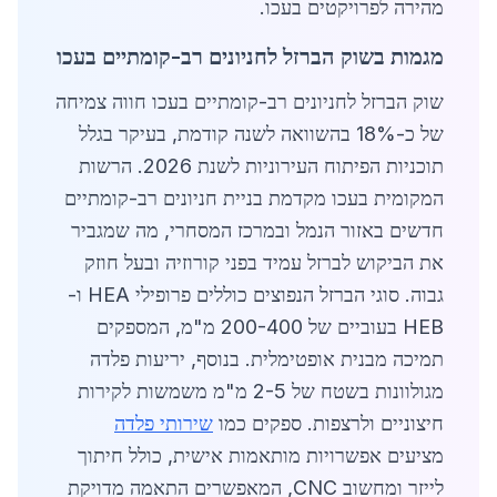
מהירה לפרויקטים בעכו.
מגמות בשוק הברזל לחניונים רב-קומתיים בעכו
שוק הברזל לחניונים רב-קומתיים בעכו חווה צמיחה
של כ-18% בהשוואה לשנה קודמת, בעיקר בגלל
תוכניות הפיתוח העירוניות לשנת 2026. הרשות
המקומית בעכו מקדמת בניית חניונים רב-קומתיים
חדשים באזור הנמל ובמרכז המסחרי, מה שמגביר
את הביקוש לברזל עמיד בפני קורוזיה ובעל חוזק
גבוה. סוגי הברזל הנפוצים כוללים פרופילי HEA ו-
HEB בעוביים של 200-400 מ"מ, המספקים
תמיכה מבנית אופטימלית. בנוסף, יריעות פלדה
מגולוונות בשטח של 2-5 מ"מ משמשות לקירות
חיצוניים ולרצפות. ספקים כמו
שירותי פלדה
מציעים אפשרויות מותאמות אישית, כולל חיתוך
לייזר ומחשוב CNC, המאפשרים התאמה מדויקת