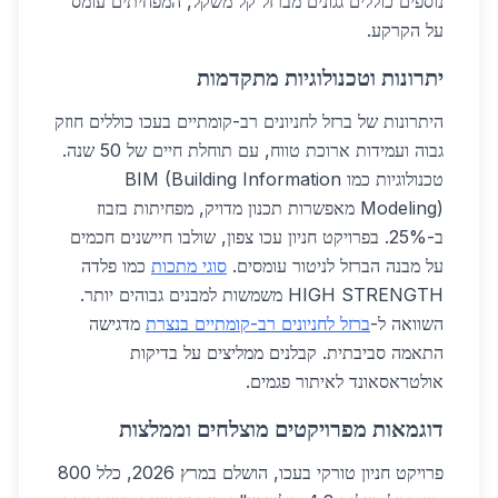
נוספים כוללים גגונים מברזל קל משקל, המפחיתים עומס
על הקרקע.
יתרונות וטכנולוגיות מתקדמות
היתרונות של ברזל לחניונים רב-קומתיים בעכו כוללים חוזק
גבוה ועמידות ארוכת טווח, עם תוחלת חיים של 50 שנה.
טכנולוגיות כמו BIM (Building Information
Modeling) מאפשרות תכנון מדויק, מפחיתות בזבוז
ב-25%. בפרויקט חניון עכו צפון, שולבו חיישנים חכמים
על מבנה הברזל לניטור עומסים.
סוגי מתכות
כמו פלדה
HIGH STRENGTH משמשות למבנים גבוהים יותר.
השוואה ל-
ברזל לחניונים רב-קומתיים בנצרת
מדגישה
התאמה סביבתית. קבלנים ממליצים על בדיקות
אולטראסאונד לאיתור פגמים.
דוגמאות מפרויקטים מוצלחים וממלצות
פרויקט חניון טורקי בעכו, הושלם במרץ 2026, כלל 800