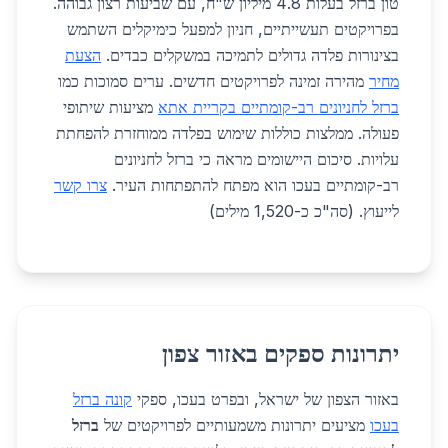
טון ברזל בעלות 4.8 מיליון ש"ח, עם שביעות רצון גבוהה.
בפרויקטים תעשייתיים, חניון למפעל כימיקלים השתמש
בצינורות פלדה גדולים לתמיכה במשקלים כבדים.
הצעת
מחיר
מהירה זמינה לפרויקטים חדשים. ערים סמוכות כמו
ברזל לחניונים רב-קומתיים בקריית אתא
מציעות שיתופי
פעולה. ממלצות כוללות שימוש בפלדה ממוחזרת להפחתת
עלויות. סיכום היישומים מראה כי ברזל לחניונים
רב-קומתיים בעכו הוא מפתח להתפתחות העיר.
צרו קשר
לייעוץ. (סה"כ כ-1,520 מילים)
יתרונות ספקים באזור צפון
באזור הצפון של ישראל, ובפרט בעכו, ספקי
קונה ברזל
בעכו
מציעים יתרונות משמעותיים לפרויקטים של
ברזל