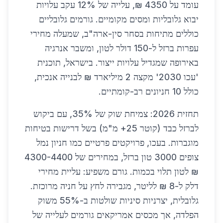
עומד על 4350 ₪, עלייה של 12% עקב עלויות
יבוא גלובליות ומסים מקומיים. גורמים גלובליים
כוללים מתיחות בסחר סין-ארה"ב, שמעלה מחירי
עפרות ברזל ל-150 דולר לטון, ומשבר אנרגיה
באירופה שמגדיל עלויות ייצור. בישראל, תוכנית
'עכו 2030' מקצה 2 מיליארד ₪ לבנייה אנכית,
כולל 10 חניונים רב-קומתיים.
תחזית 2026: צמיחת שוק של 35%, עם ביקוש
לברזל כבד (קוטר 25+ מ"מ) בשל דרישות בטיחות
מוגברות. בעכו, פרויקטים פרטיים כמו חניון נמל
צופים 3000 טון ברזל, במחירים של 4300-4400
₪ לטון תלוי בכמות. גורם משפיע: עליית מחירי
דלק ל-8 ₪ לליטר, מגבירה לחץ על חניה מרוכזת.
גלובלית, יצרניות סיניות שולטות ב-55% משוק
הפלדה, אך מכסים אמריקאים גורמים לעלייה של