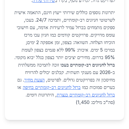
לפרויקט גדול. למידע נוסף, בקרו ב
שירותי פלדה
.
יתרונות נוספים כוללים שירותי ייעוץ חינם, התאמה אישית
לשרטוטי חניונים רב-קומתיים, ותמיכה 24/7. בעכו,
ספקים מתמחים בברזל עמיד לרעידות אדמה, עם חישובי
עומס מדויקים. פרויקטים קודמים כמו חניון עכו מרכז
הוכיחו הצלחה. השוואה: בצפון, זמן אספקה 2 ימים;
במרכז 5 ימים. איכות: 99% ללא פגמים בצפון לעומת
95% בדרום. מחירים יציבים יותר בצפון בגלל יבוא מקומי.
ברזל לחניונים רב-קומתיים בעכו
זוכה לתמיכה ממשלתית
ב-2026 עם מענקי תשתית. קבלנים יכולים להרוויח
מחיסכון זה בפרויקטים גדולים. לפרטים,
הצעת מחיר
. גם
בערים סמוכות כמו
ברזל לחניונים רב-קומתיים בחיפה
או
ברזל לחניונים רב-קומתיים בנצרת
, היתרונות דומים.
(סה"כ מילים: 1,450)