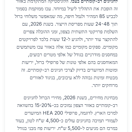
לחניונים רב-קומתיים בעכו
. הלוגיסטיקה המתקדמת באזור
זה הופכת את התהליך ליעיל במיוחד. עכו ממוקמת בסמוך
לכביש 85 המהיר ולנמל חיפה, מה שמאפשר משלוחי ברזל
תוך 24-48 שעות מפריסת הייצור. בשנת 2026, עם
השלמת פרויקטי התשתית בצפון, זמני ההובלה צפויים
להתקצר עוד יותר, ולהגיע ל-12 שעות בלבד לפרויקטים
מקומיים. ספקים מקומיים כמו אלה באזור עכו משתמשים
במחסנים מודרניים בגודל של אלפי מטרים רבועים,
המאוחסנים בהם אלפי טונות של פרופילי ברזל, יריעות
ומוטות המיועדים בדיוק לצרכי חניונים רב-קומתיים. זה
מבטיח זמינות גבוהה ללא עיכובים, בניגוד לאזורים
מרוחקים יותר.
מבחינת מחירים, בשנת 2026, מחירי הברזל לחניונים
רב-קומתיים באזור הצפון נמוכים בכ-15-20% בהשוואה
למרכז הארץ. לדוגמה, פרופילי HEA 200 המיועדים
לעמודי תמיכה בחניונים עולים כ-4,500 ש"ח לטון, בעוד
במרכז הם מגיעים ל-5,500 ש"ח. יריעות פח מבני בגודל