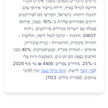
גורמים גלובליים נוספים: משבר אקלים מגביר
דרישה לברזל עמיד, ירידה בייצור אירופי עקב
תקנות ירוקות. בישראל, תמריצי מס לפרויקטים
ירוקים מפחיתים עלויות ב-10%. בעכו, שיתופי
פעולה עם רשויות מגדילים פרויקטים. ניתוח
SWOT: חוזקות - קרבה לנמל חיפה; חולשות -
תחרות מקומית; הזדמנויות - בנייה ציבורית;
איומים - תנודות מט"ח. סטטיסטיקות: 40% מבני
חדשים בצפון הם חניונים. השקעות זרות עלו
ב-25%. מחירים צפויים: 4400 ₪ עד סוף 2026.
ל
צרו קשר
לייעוץ.
קונה ברזל בעכו
זמין לפינוי
עודפים. (ספירת מילים: 1123)