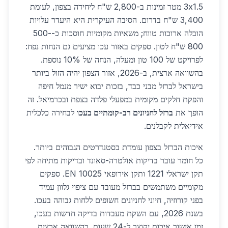
3x1.5 מטר זמינות ב-2,800 ש"ח ליחידה בצפון, לעומת
3,400 ש"ח בדרום. הסיבה העיקרית היא היעדר עלויות
הובלה ארוכות טווח; משאיות מקומיות חוסכות כ-500-
800 ש"ח לטון. ספקים באזור עכו מציעים גם הנחות נפח:
לפרויקט של 100 טון ומעלה, הנחה של 10% נוספת.
בהשוואה ארצית, ב-2026, אזור הצפון יהיה הזול ביותר
בישראל לברזל מבני כבד, בזכות יבוא ישיר מנמל חיפה
והפקת חלקים מקומית במפעלי פלדה בצפת ובכרמיאל. זה
הופך את
ברזל לחניונים רב-קומתיים בעכו
לבחירה כלכלית
אידיאלית לקבלנים.
איכות הברזל בצפון עומדת בסטנדרטים הגבוהים ביותר.
כל חומר עובר בדיקות אולטרה-סאונד ובדיקות מתיחה לפי
תקן ישראלי 1221 ותקן אירופאי EN 10025. ספקים
מקומיים משתמשים בברזל מעובד עם ציפוי גלוון עמיד
בפני קורוזיה, חיוני לחניונים חשופים ללחות גבוהה בעכו.
בשנת 2026, עם השקת מעבדות בדיקה חדשות בעכו,
זמן אישור איכות יקוצר ל-24 שעות. בהשוואה ארצית,