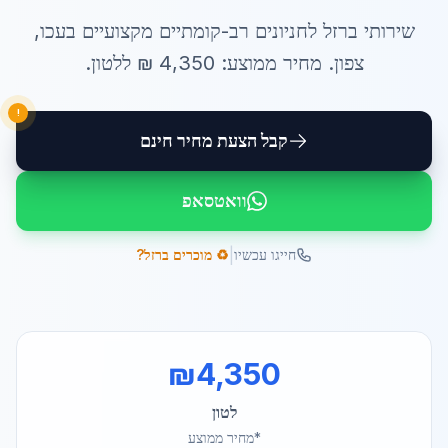
שירותי
ברזל לחניונים רב-קומתיים
מקצועיים ב
עכו
,
צפון
. מחיר ממוצע:
4,350
₪ ל
לטון
.
!
קבל הצעת מחיר חינם
וואטסאפ
|
חייגו עכשיו
♻️ מוכרים ברזל?
₪
4,350
לטון
*מחיר ממוצע