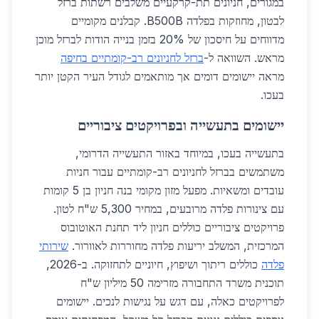
במגורים, חניונים תת-קרקעיים משלבים רשתות ברזל
לבטון, מחוזקות בפלדה B500B. קבלנים מקומיים
מדווחים על חיסכון של 20% בזמן בנייה הודות לברזל מוכן
מראש. השוואה ל-
ברזל לחניונים רב-קומתיים בחיפה
מראה יישומים דומים אך מותאמים לגודל העיר הקטן יותר
בעכו.
יישומים בתעשייה ובפרויקטים ציבוריים
בתעשייה בעכו, במיוחד באזור התעשייה הדרומי,
משתמשים בברזל לחניונים רב-קומתיים עבור חניות
עובדים ומשאיות. מפעל מזון מקומי בנה חניון בן 5 קומות
עם צינורות פלדה מרובעים, במחיר 5,300 ש"ח לטון.
פרויקטים ציבוריים כוללים חניון ליד תחנת האוטובוס
המרכזית, המשלב יריעות פלדה מחוררות לאוורור.
שירותי
פלדה
כוללים ריתוך ושיפוץ, חיוניים לתחזוקה. ב-2026,
תוכנית משרד התחבורה מזרימה 50 מיליון ש"ח
לפרויקטים כאלה, עם דגש על נגישות לנכים. יישומים