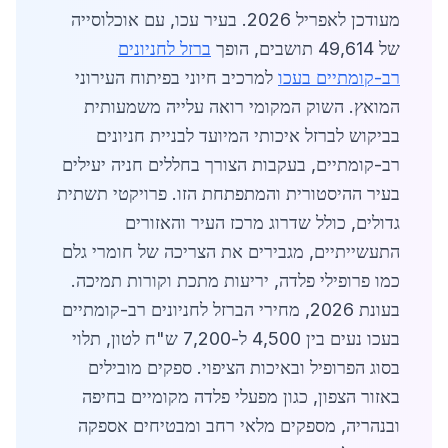
מעודכן לאפריל 2026. בעיר עכו, עם אוכלוסייה
של 49,614 תושבים, הופך
ברזל לחניונים
רב-קומתיים בעכו
למרכיב חיוני בפיתוח העירוני
המואץ. השוק המקומי רואה עלייה משמעותית
בביקוש לברזל איכותי המיועד לבניית חניונים
רב-קומתיים, בעקבות הצורך בחללים חניה יעילים
בעיר ההיסטורית והמתפתחת הזו. פרויקטי תשתית
גדולים, כולל שדרוג מרכז העיר והאזורים
התעשייתיים, מגבירים את הצריכה של חומרי גלם
כמו פרופילי פלדה, יריעות מתכת וקורות תמיכה.
בעונת 2026, מחירי הברזל לחניונים רב-קומתיים
בעכו נעים בין 4,500 ל-7,200 ש"ח לטון, תלוי
בסוג הפרופיל ובאיכות הציפוי. ספקים מובילים
באזור הצפון, כגון מפעלי פלדה מקומיים בחיפה
ובנהריה, מספקים מלאי רחב ומבטיחים אספקה