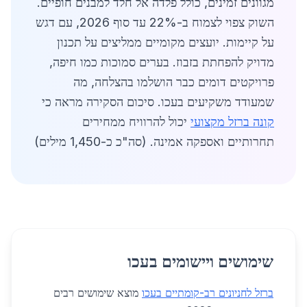
מגוונים זמינים, כולל פלדה אל חלד למבנים חופיים.
השוק צפוי לצמוח ב-22% עד סוף 2026, עם דגש
על קיימות. יועצים מקומיים ממליצים על תכנון
מדויק להפחתת בזבוז. בערים סמוכות כמו חיפה,
פרויקטים דומים כבר הושלמו בהצלחה, מה
שמעודד משקיעים בעכו. סיכום הסקירה מראה כי
קונה ברזל מקצועי
יכול להרוויח ממחירים
תחרותיים ואספקה אמינה. (סה"כ כ-1,450 מילים)
שימושים ויישומים בעכו
ברזל לחניונים רב-קומתיים בעכו
מוצא שימושים רבים