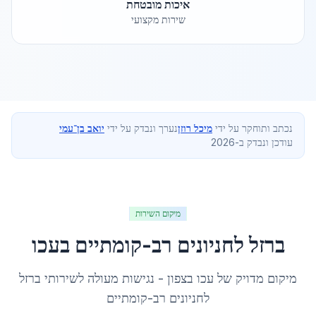
איכות מובטחת
שירות מקצועי
נכתב ותוחקר על ידי
מיכל רוזן
נערך ונבדק על ידי
יואב בן־עמי
עודכן ונבדק ב-2026
מיקום השירות
ברזל לחניונים רב-קומתיים
ב
עכו
מיקום מדויק של
עכו
ב
צפון
- נגישות מעולה לשירותי
ברזל
לחניונים רב-קומתיים