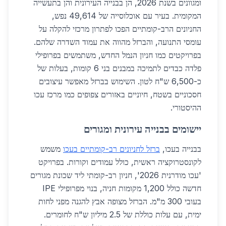
ומגוונים בשנת 2026, הן בבנייה העירונית והן בתעשייה
המקומית. בעיר עם אוכלוסייה של 49,614 נפש,
החניונים הרב-קומתיים הפכו לפתרון מרכזי להקלה על
עומסי התנועה, והברזל מהווה את עמוד השדרה שלהם.
בפרויקטים כמו חניון הנמל החדש, משתמשים בפרופילי
פלדה כבדים לתמיכה במבנים בני 6 קומות, בעלות של
כ-6,500 ש"ח לטון. השימוש בברזל מאפשר עיצובים
חסכוניים בשטח, חיוניים באזורים צפופים כמו מרכז עכו
ההיסטורי.
יישומים בבנייה עירונית ומגורים
בבנייה בעכו,
ברזל לחניונים רב-קומתיים בעכו
משמש
לקונסטרוקציה ראשית, כולל עמודים וקורות. בפרויקט
'עכו מודרנית 2026', חניון רב-קומתי ליד שכונת מגורים
חדשה כולל 1,200 מקומות חניה, בנוי מפרופילי IPE
בעובי 300 מ"מ. הברזל מצופה אבץ להגנה מפני לחות
ימית, עם עלות כוללת של 2.5 מיליון ש"ח לחומרים.