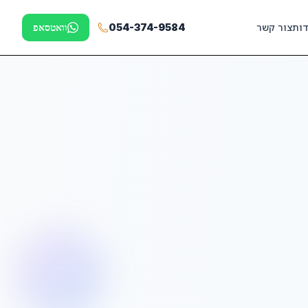
דות
צור קשר
054-374-9584
וואטסאפ