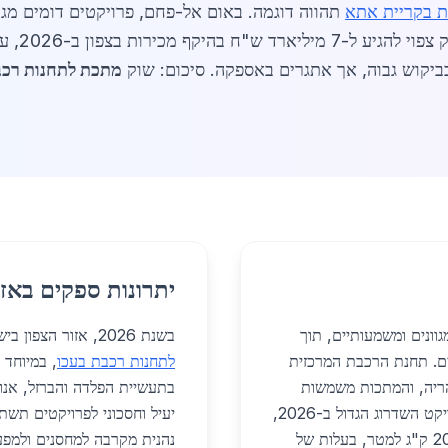
 בקריית אתא
תהווה דוגמה. באום אל-פחם, פרויקטים דומים מג
מיידית, מ
מתכת לתחנות רכב
יתרונות ספקים באזו
וונים ומשמעותיים, תוך
בשנת 2026, אזור הצפון בישראל מציע יתרונות משמעותיים לספקי
ים. תחנת הרכבת המרכזית
לתחנות רכבת בעכו
, במיוחד 
הריה, והמתכות משמשות
בתעשיית הפלדה והברזל, אנו 
לבניית פלטפורמות, גדרות בטיחות ומבני שירות. בפרויקט השדרוג הגדול ב-2026,
יעיל וחסכוני לפרויקטים תשתי
משתמשים בפרופילי HEA בגובה 6 מטר, במשקל 200 ק"ג למטר, בעלות של
נהנית מקרבה למחסנים ולמפע