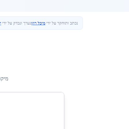
נכתב ותוחקר על ידי
מיכל רוזן
נערך ונבדק על ידי
י
מיקו