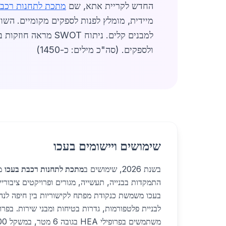
החדש לקריית אתא, שם
מתכת לתחנות רכבת
למבנים קלים. ניתוח SWOT מראה חוזקות בביקוש גבוה, אך אתגרים באספקה. סיכום: שוק
ולספקים. (סה"כ מילים: כ-1450)
שימושים ויישומים בעכו
בשנת 2026, שימושים ב
מתכת לתחנות רכבת בעכו
מג
התמקדות בבנייה, תעשייה, מגורים ופרויקטים ציבורי
בעכו משמשת כנקודת מפתח לקישוריות בין חיפה לנ