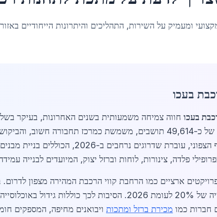
קצועי ומעמיק על השירות, התהליכים והיתרונות הייחודיים באזור
כבת בעכו
כבת בעכו
חווה צמיחה משמעותית בשנים האחרונות, בעיקר בשל פ
ישראל. עכו, העיר ההיסטורית עם אוכלוסייה של כ-49,614 תושבים, משמשת כמרכז
בהתמדה. תחנת הרכבת בעכו, חלק מקו החוף הצפוני, עוב
ילי פלדה, צינורות, לוחות וברזל יצוק, המיועדים לבנייה עמידה 
לתחנות באזור תגיע ל-5,000 טון בשנה, עלייה של 20% לעומת 2026. הסיבות
ם חברות כמו
מכירת ברזל ומתכות