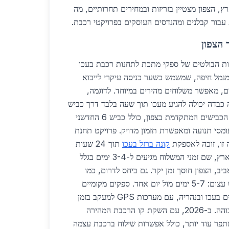
, הצפון מצטיין בזריזות ובמחירים תחרותיים, מה
עבור קבלנים ומהנדסים העוסקים בפרויקטי רכבת.
 הצפון
ות הבולטים של ספקי מתכת לתחנות רכבת בעכו
 הקצר מנמל חיפה, שמשמש כשער כניסה עיקרי לייבוא
ים, מאפשר משלוחים מהירים במיוחד. לדוגמה,
 כבדה יכולה להגיע מעכו תוך שעה בלבד דרך כביש
4 או כביש 85. בנוסף, רשת הכבישים המתקדמת בצפון, כולל כביש 6 החדשני
, מפחיתה עומסי תנועה ומאפשרת תזמון מדויק. פרויקט תחנת
זו, זוכה לאספקת
קונה ברזל בעכו
תוך 24 שעות
מההזמנה. בהשוואה למרכז הארץ, שם זמני המשלוח מגיעים ל-3-4 ימים בגלל
באזור תל אביב, הצפון חוסך זמן יקר. גם ביחס לדרום, כמו
באילת או באר שבע, ההפרש עצום: 5-7 ימים מול יום אחד. ספקים מקומיים
משתמשים במחסנים מתקדמים בעכו ובנהריה, עם מערכות GPS למעקב בזמן
אמת, מה שמבטיח אמינות גבוהה. ב-2026, עם השקת קו הרכבת המהירה
תפר עוד יותר, כולל אפשרות שילוח ברכבת עצמה