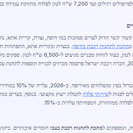
הפלדה ב-2026 נעים בין 4,500 ש"ח לטון לפרופילים רגילים ועד ,200
ים
שור קשר הדוק לערים סמוכות כמו חיפה, נצרת, קריית אתא, נהר
ב
מתכת לתחנות רכבת בחיפה
. בנצרת ובקריית אתא, התפתחות תע
צינורות פלדה גלויים עומדים על 5,800 ש"ח לטון, בע
השוק מושפע מגורמים גלו
לים לפנות ל
שירותי פלדה
לקבלת ייעוץ מקצועי. בנוסף, בערים כמו
דה ממוחזרת, המפחיתה עלויות ב-15%.
ה, המספקים ל
מתכת לתחנות רכבת בעכו
חומרים איכותיים. ביקוש