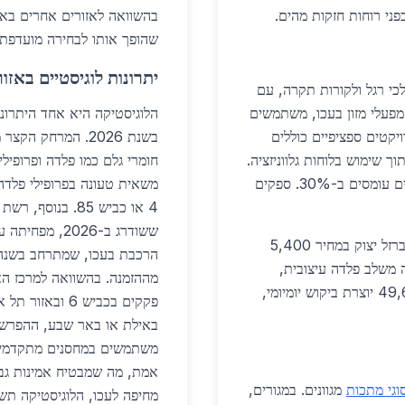
בהשוואה לאזורים אחרים בארץ
שהופך אותו לבחירה מועדפת 
יתרונות לוגיסטיים באזור
י רגל ולקורות תקרה, עם
, כמו מפעלי מזון בעכו, משתמשים
הלוגיסטיקה היא אחד היתרונ
יקטים ספציפיים כוללים
בשנת 2026. המרחק
ה, בעלות 8 מיליון ש"ח, תוך שימוש בלוחות גלווניזציה.
חומרי גלם כמו פלדה ופרופיל
מגורים סמוכים זוכים לשיפורי חניונים מפלדה, מפחיתים עומסים ב-30%. ספקים
משאית טעונה בפרופילי פלדה
ששודרג ב-2026
בתעשייה, יישומים כוללים מסילות טעינה כבדה, עם ברזל יצוק במחיר 5,400
הרכבת בעכו, שמתרחב בשנה 
ה משלב פלדה עיצובית,
משלבת היסטוריה מודרנית. בעכו, אוכלוסייה של 49,614 יוצרת ביקוש יומיומי,
פקקים בכביש 6 ו
וגי מתכות
מגוונים. במגורים,
מחיפה לעכו, הלוגיסטיקה תש