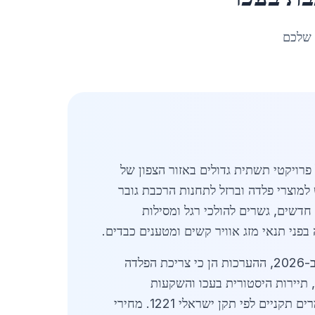
 שלכם
רויקטי תשתית גדולים באזור הצפון של
 תחבורה חשוב, והביקוש למוצרי פלדה וברזל לתחנות הרכבת גובר
רת שדרוגים נרחבים ב-2026, הכוללים בניית מבנים חדשים, גשרים להולכי רגל ומסילות
בפני תנאי מזג אוויר קשים ומטענים כבדים.
מושפע מפרויקטים ארציים כמו הרחבת קווי הרכבת המהירה מצפון לדרום. ב-2026, ההערכות הן כי צריכת הפלדה
 לכך כוללות גידול באוכלוסייה, תיירות היסטורית בעכו והשקעות
ויבואנים מחיפה, המספקים חומרים תקניים לפי תקן ישראלי 1221. מחירי