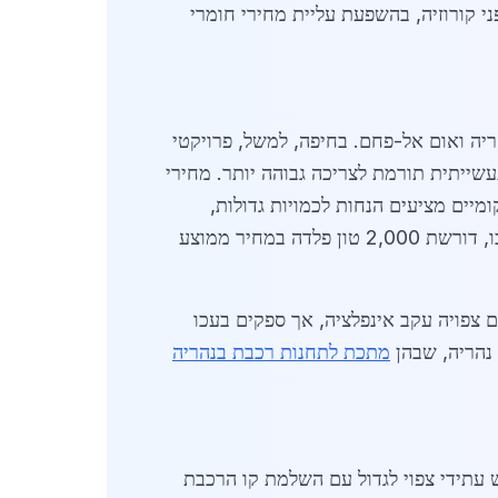
7 ש"ח לטון לפלדה מחוזקת עמידה בפני קורוזיה, בהשפעת עליית מחירי חומרי
יה ואום אל-פחם. בחיפה, למשל, פרויקטי
שייתית תורמת לצריכה גבוהה יותר. מחירי
וד לוחות מבניים מגיעים ל-6,500 ש"ח לטון. ספקים מקומיים מציעים הנחות לכמויות גדולות,
במיוחד לפרויקטים ציבוריים. לדוגמה, ב-2026, חברת רכבת ישראל פרסמה מכרזים לבניית תוספות לתחנת עכו, דורשת 2,000 טון פלדה במחיר ממוצע
בליים כמו מחירי הברזל בסין ומשלוחים מאירופה. ב-2026, עלייה של 10% במחירים צפויה עקב אינפלציה, אך ספקים בעכו
 נהריה, שבהן
מתכת לתחנות רכבת בנהריה
 עתידי צפוי לגדול עם השלמת קו הרכבת