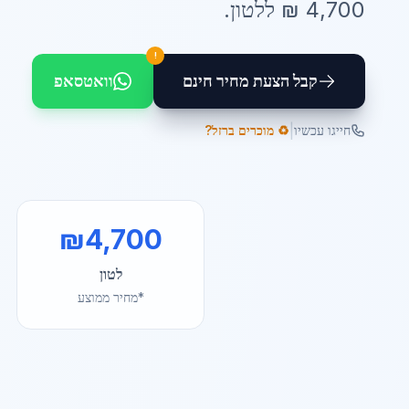
4,700
₪ ל
לטון
.
!
קבל הצעת מחיר חינם
וואטסאפ
|
חייגו עכשיו
♻️ מוכרים ברזל?
₪
4,700
לטון
*מחיר ממוצע