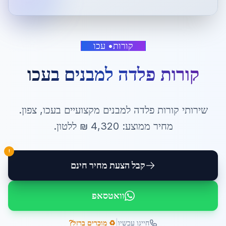
קורות
•
עכו
קורות פלדה למבנים
ב
עכו
שירותי
קורות פלדה למבנים
מקצועיים ב
עכו
,
צפון
.
מחיר ממוצע:
4,320
₪ ל
לטון
.
!
קבל הצעת מחיר חינם
וואטסאפ
|
חייגו עכשיו
♻️ מוכרים ברזל?