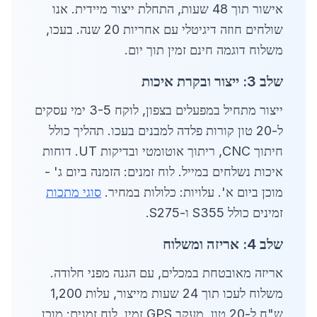
אישור תוך 48 שעות, התחלת ייצור מיידית. אנו
שולחים חוזה דיגיטלי עם אחריות 20 שנה. בעכו,
משלוח דוגמה חינם זמין תוך יום.
שלב 3: ייצור ובקרת איכות
ייצור מתחיל במפעלים בצפון, לוקח 3-5 ימי עסקים
ל-20 טון קורות פלדה למבנים בעכו. תהליך כולל
חיתוך CNC, ריתוך אוטומטי ובדיקות UT. דוחות
איכות נשלחים במייל. לוח זמנים: הזמנה ביום ג' -
מוכן ביום א'. עלויות: כלולות במחיר.
סוגי מתכות
זמינים כולל S355 ו-S275.
שלב 4: אריזה ומשלוח
אריזה מאובטחת במכלים, עם הגנה מפני חלודה.
משלוח לעכו תוך 24 שעות מייצור, עלות 1,200
ש"ח ל-20 טון. מעקב GPS זמין. לוח זמנים: מוכן