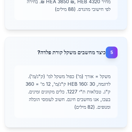
מחיר HEA 3850 ₪, HEB 4320 ₪. בחירה
לפי חישובי מהנדס. (88 מילים)
כיצד מחשבים משקל קורת פלדה?
5
משקל = אורך (מ') כפול משקל למ' (ק"ג/מ').
לדוגמה, HEB 160: 30 ק"ג/מ', 12 מ' = 360
ק"ג. טבלאות ת"י 1227. כלים מקוונים זמינים.
בעכו, אנו מחשבים חינם. חשוב לעומסי הובלה
ומנופים. (82 מילים)