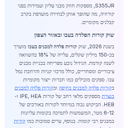
S355JR, מספקות חוזק מבני עליון ועמידות בפני
קורוזיה, מה שהופך אותן לבחירה מועדפת בקרב
קבלנים מקומיים.
שוק קורות הפלדה בעכו ובאזור הצפון
בשנת 2026, שוק
קורות פלדה למבנים בעכו
מוערך
בכ-150 מיליון שקלים, עלייה של 18% בהשוואה
לשנה קודמת. הגידול נובע מפריחה בבניית מבנים
ציבוריים ומסחריים, כולל מרכזי קניות והרחבת נמל
עכו. ספקים מובילים כמו חברות ייצור מקומיות
ב
קורות פלדה למבנים בחיפה
וב
קורות פלדה למבנים
בנצרת
מספקים מלאי רחב של קורות IPE, HEA ו-
HEB. הביקוש גבוה במיוחד לקורות באורכים של
6-12 מטר, המשמשות לתמיכה בקומות עליונות
במבנים רבי קומות. בנוסף, ערים סמוכות כמו
קורות