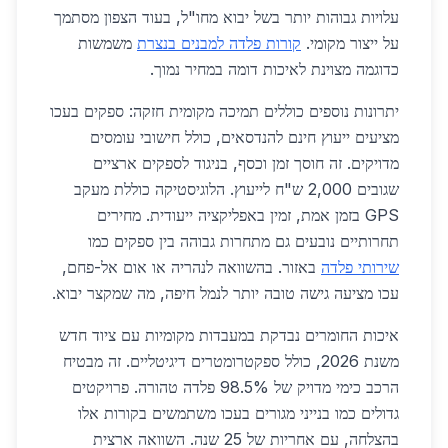
עלויות גבוהות יותר בשל יבוא מחו"ל, בעוד הצפון מסתמך
על ייצור מקומי.
קורות פלדה למבנים בנצרת
משמשות
כדוגמה מצוינת לאיכות דומה במחיר נמוך.
יתרונות נוספים כוללים תמיכה מקומית חזקה: ספקים בעכו
מציעים ייעוץ חינם להנדסאים, כולל חישובי עומסים
מדויקים. זה חוסך זמן וכסף, בניגוד לספקים ארציים
שגובים 2,000 ש"ח לייעוץ. הלוגיסטיקה כוללת מעקב
GPS בזמן אמת, זמין באפליקציה ייעודית. מחירים
תחרותיים נובעים גם מתחרות גבוהה בין ספקים כמו
שירותי פלדה
באזור. בהשוואה לנהריה או אום אל-פחם,
עכו מציעה גישה טובה יותר לנמל חיפה, מה שמקצר יבוא.
איכות החומרים נבדקת במעבדות מקומיות עם ציוד חדש
משנת 2026, כולל ספקטרומטרים דיגיטליים. זה מבטיח
הרכב כימי מדויק של 98.5% פלדה טהורה. פרויקטים
גדולים כמו בנייני מגורים בעכו משתמשים בקורות אלו
בהצלחה, עם אחריות של 25 שנה. השוואה ארצית