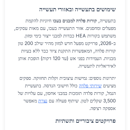
שימושים בתעשייה ובאזורי תעשייה
בתעשייה,
קורות פלדה למבנים בעכו
חיוניות להקמת
מפעלים ומחסנים. אזור התעשייה בעכו, עם מאות עסקים,
משתמש בקורות HEA כבדות למבני ייצור כימי ומזון.
ב-2026, פרויקט מפעל חדש למזון מהיר שילב 200 טון
קורות פלדה, המאפשרות התקנת ציוד כבד ללא בעיות
מבניות. העמידות בפני אש (עד 120 דקות) הופכת אותן
לאידיאליות לתעשייה.
יתרונות נוספים: גמישות עיצובית וקלות תחזוקה. ספקים
מציעים
שירותי פלדה
כולל חישובי הנדסה. בתעשיית
הנמל, קורות פלדה תומכות במבני אחסון, עם עלויות של
3,500 שקלים לטון. שיתוף פעולה עם
נצרת
מאפשר
אספקה רציפה.
פרויקטים ציבוריים ותשתיות