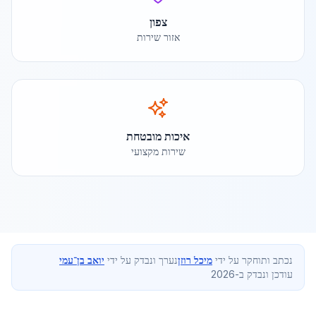
צפון
אזור שירות
איכות מובטחת
שירות מקצועי
נכתב ותוחקר על ידי
מיכל רוזן
נערך ונבדק על ידי
יואב בן־עמי
עודכן ונבדק ב-2026