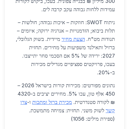
300 מיליון ₪ בבנייה צפונית. בעכו, ביקוש לקורות
עמידות ללחות גבוהה עקב קרבה לים.
ניתוח SWOT: חוזקות – איכות גבוהה; חולשות –
תלות ביבוא; הזדמנויות – אנרגיה ירוקה; איומים –
תנודות מט"ח.
הצעת מחיר
מיידית. בשוק הגלובלי,
ברזיל ותאילנד משפיעות על מחירים. תחזית
2027: ירידה של 5% אם הסכמי סחר יתייצבו.
בעכו, פרויקטים ספציפיים מגדילים מכירות
ב-20%.
נתונים מפורטים: מכירות קורות בישראל 2026 –
450 אלף טון, עכו 5%. מחירים יציבים ב-4320
₪ לקורה סטנדרטית.
מכירת ברזל ומתכות
ו-
צרו
קשר
לשוק משני. תחזית: צמיחה מתמשכת.
(ספירת מילים: 1056)