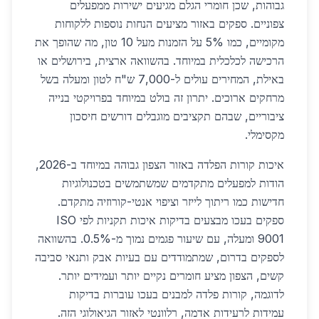
גבוהות, שכן חומרי הגלם מגיעים ישירות ממפעלים
צפוניים. ספקים באזור מציעים הנחות נוספות ללקוחות
מקומיים, כמו 5% על הזמנות מעל 10 טון, מה שהופך את
הרכישה לכלכלית במיוחד. בהשוואה ארצית, בירושלים או
באילת, המחירים עולים ל-7,000 ש"ח לטון ומעלה בשל
מרחקים ארוכים. יתרון זה בולט במיוחד בפרויקטי בנייה
ציבוריים, שבהם תקציבים מוגבלים דורשים חיסכון
מקסימלי.
איכות קורות הפלדה באזור הצפון גבוהה במיוחד ב-2026,
הודות למפעלים מתקדמים שמשתמשים בטכנולוגיות
חדישות כמו ריתוך לייזר וציפוי אנטי-קורוזיה מתקדם.
ספקים בעכו מבצעים בדיקות איכות תקניות לפי ISO
9001 ומעלה, עם שיעור פגמים נמוך מ-0.5%. בהשוואה
לספקים בדרום, שמתמודדים עם בעיות אבק ותנאי סביבה
קשים, הצפון מציע חומרים נקיים יותר ועמידים יותר.
לדוגמה, קורות פלדה למבנים בעכו עוברות בדיקות
עמידות לרעידות אדמה, רלוונטי לאזור הגיאולוגי הזה.