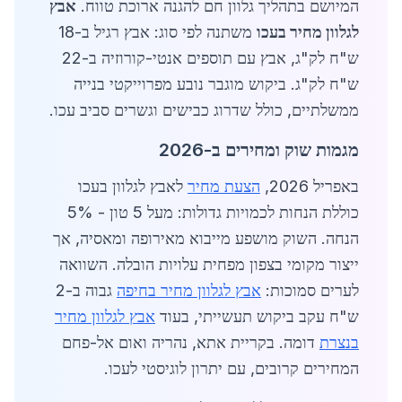
המיושם בתהליך גלוון חם להגנה ארוכת טווח.
אבץ
לגלוון מחיר בעכו
משתנה לפי סוג: אבץ רגיל ב-18
ש"ח לק"ג, אבץ עם תוספים אנטי-קורוזיה ב-22
ש"ח לק"ג. ביקוש מוגבר נובע מפרוייקטי בנייה
ממשלתיים, כולל שדרוג כבישים וגשרים סביב עכו.
מגמות שוק ומחירים ב-2026
באפריל 2026,
הצעת מחיר
לאבץ לגלוון בעכו
כוללת הנחות לכמויות גדולות: מעל 5 טון - 5%
הנחה. השוק מושפע מייבוא מאירופה ומאסיה, אך
ייצור מקומי בצפון מפחית עלויות הובלה. השוואה
לערים סמוכות:
אבץ לגלוון מחיר בחיפה
גבוה ב-2
ש"ח עקב ביקוש תעשייתי, בעוד
אבץ לגלוון מחיר
בנצרת
דומה. בקריית אתא, נהריה ואום אל-פחם
המחירים קרובים, עם יתרון לוגיסטי לעכו.