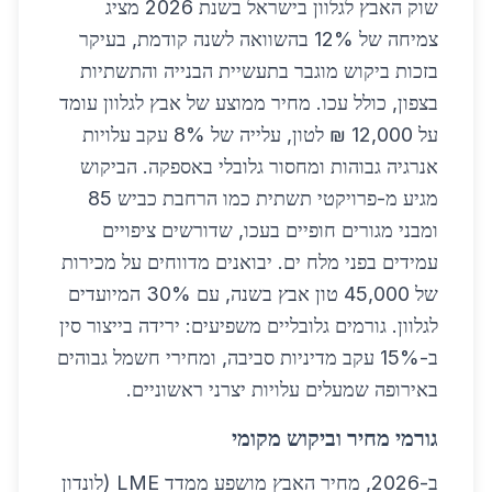
שוק האבץ לגלוון בישראל בשנת 2026 מציג
צמיחה של 12% בהשוואה לשנה קודמת, בעיקר
בזכות ביקוש מוגבר בתעשיית הבנייה והתשתיות
בצפון, כולל עכו. מחיר ממוצע של אבץ לגלוון עומד
על 12,000 ₪ לטון, עלייה של 8% עקב עלויות
אנרגיה גבוהות ומחסור גלובלי באספקה. הביקוש
מגיע מ-פרויקטי תשתית כמו הרחבת כביש 85
ומבני מגורים חופיים בעכו, שדורשים ציפויים
עמידים בפני מלח ים. יבואנים מדווחים על מכירות
של 45,000 טון אבץ בשנה, עם 30% המיועדים
לגלוון. גורמים גלובליים משפיעים: ירידה בייצור סין
ב-15% עקב מדיניות סביבה, ומחירי חשמל גבוהים
באירופה שמעלים עלויות יצרני ראשוניים.
גורמי מחיר וביקוש מקומי
ב-2026, מחיר האבץ מושפע ממדד LME (לונדון