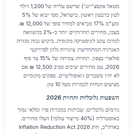
מטאל אקסצ'יינג') שרשם עלייה של 1,200 דולר
לטון ברבעון ראשון. בישראל, מסי יבוא של 5%
ומע"מ 17% מביאים למחיר סופי של 12,000 ₪.
בעכו, מחירים תחרותיים יותר ב-2% בהשוואה
למרכז עקב לוגיסטיקה מקומית. ביקוש גבוה מגזרת
האנרגיה המתחדשת: צינורות גלוון לפרויקטי
סולארי בצפון. תחזית: צמיחה של 15% עד סוף
2026, עם מחירים יציבים סביב 12,500 ₪ אם
לא יהיו משברים גיאופוליטיים. ספקים מקומיים
מציעים הנחות לכמויות מעל 10 טון.
השפעות גלובליות ותחזית 2026
גורמים גלובליים: שביתות במכרות פרו ומלאי נמוך
באוסטרליה (40% מייצור עולמי) העלו מחירים.
בארה"ב, חוק Inflation Reduction Act 2026