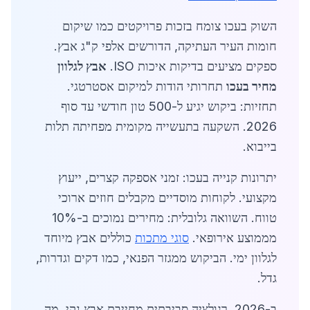
השוק בעכו צומח בזכות פרויקטים כמו שיקום
חומות העיר העתיקה, הדורשים אלפי ק"ג אבץ.
ספקים מציעים בדיקות איכות ISO.
אבץ לגלוון
מחיר בעכו
תחרותי הודות למיקום אסטרטגי.
תחזיות: ביקוש יגיע ל-500 טון חודשי עד סוף
2026. השקעה בתעשייה מקומית מפחיתה תלות
בייבוא.
יתרונות קנייה בעכו: זמני אספקה קצרים, ייעוץ
מקצועי. לקוחות מוסדיים מקבלים חוזים ארוכי
טווח. השוואה גלובלית: מחירים נמוכים ב-10%
מממוצע אירופאי.
סוגי מתכות
כוללים אבץ מיוחד
לגלוון ימי. הביקוש ממגזר הפנאי, כמו דקים וגדרות,
גדל.
ב-2026, רגולציה סביבתית מחייבת אבץ נקי, מה