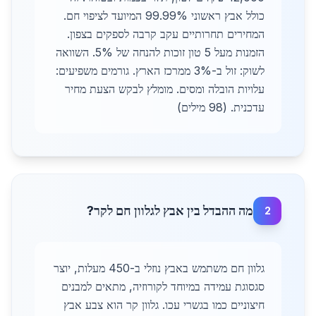
כולל אבץ ראשוני 99.99% המיועד לציפוי חם.
המחירים תחרותיים עקב קרבה לספקים בצפון.
הזמנות מעל 5 טון זוכות להנחה של 5%. השוואה
לשוק: זול ב-3% ממרכז הארץ. גורמים משפיעים:
עלויות הובלה ומסים. מומלץ לבקש הצעת מחיר
עדכנית. (98 מילים)
מה ההבדל בין אבץ לגלוון חם לקר?
2
גלוון חם משתמש באבץ נוזלי ב-450 מעלות, יוצר
סגסוגת עמידה במיוחד לקורוזיה, מתאים למבנים
חיצוניים כמו בגשרי עכו. גלוון קר הוא צבע אבץ