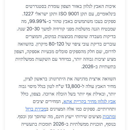
איכות האבץ לגלוון באזור הצפון עומדת בסטנדרטים
בינלאומיים, עם תקן ISO 9001 ותקן ישראלי 1227.
ספקים בעכו משתמשים באבץ טהור ב-99.99%, מה
שמבטיח הגנה מושלמת מפני קורוזיה למשך 20-30 שנה.
בדיקות מעבדה שוטפות מבוצעות במקום, והמוצרים
עוברים בדיקת עובי ציפוי של 80-120 מיקרון. בהשוואה
לדרום, שם חלק מהספקים סובלים מבעיות אספקה, הצפון
מציע יציבות גבוהה יותר, במיוחד עם השקעות ממשלתיות
בתשתיות ב-2026.
השוואה ארצית מדגישה את היתרונות: בראשון לציון,
מחיר האבץ עולה ל-13,800 ש"ח לטון בגלל מיסוי גבוה
יותר, ובאילת אף יותר בשל הובלה ארוכה. בצפון, כולל
אבץ לגלוון מחיר בקריית אתא
, המחירים יציבים
ותחרותיים. ספקים כמו אלה המצוינים ב
מכירת ברזל
ומתכות
מציעים שירותי ייעוץ חינם, מה שחוסך זמן וכסף.
בנוסף, תוכניות ממשלתיות ב-2026 תומכות בתעשייה