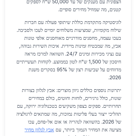
הצפונית עם מענקים של עד 50,000 ש"ח לספקים
קטנים, מה שמוזיל מחירים סופיים.
לוגיסטיקה מתקדמת כוללת שיתופי פעולה עם חברות
שילוח מקומיות, שמציעות משלוחים יומיים לעכו ולסביבה.
בעכו עצמה, מחסנים מודרניים מאוחסנים אלפי טונות
אבץ, מה שמבטיח זמינות מיידית. איכות השירות גבוהה,
עם נציגי מכירות זמינים 24/7. השוואה למרכז מראה
חיסכון של 1,500 ש"ח לטון בממוצע. לקוחות תעשייתיים
מדווחים על שביעות רצון של 95% בסקרים משנת
2026.
יתרונות נוספים כוללים גיוון מוצרים: אבץ לגלוון בצורות
שונות, כולל גרגירים, לוחות וחוטים, כולם במחירים
תחרותיים. ספקים בצפון משקיעים בטכנולוגיה ירוקה, עם
תהליכי ייצור בעלי פליטות נמוכות, מה שמתאים לרגולציה
של 2026. בהשוואה לנהריה או אום אל-פחם, עכו
מציעה את המחיר הנמוך ביותר, עם
אבץ לגלוון מחיר