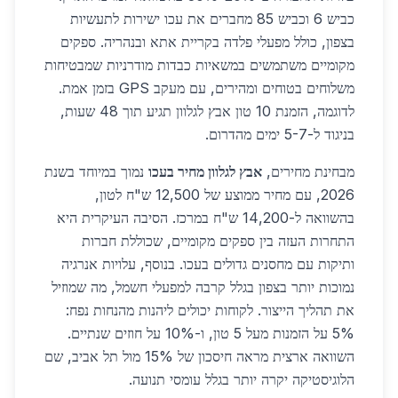
כביש 6 וכביש 85 מחברים את עכו ישירות לתעשיות
בצפון, כולל מפעלי פלדה בקריית אתא ובנהריה. ספקים
מקומיים משתמשים במשאיות כבדות מודרניות שמבטיחות
משלוחים בטוחים ומהירים, עם מעקב GPS בזמן אמת.
לדוגמה, הזמנת 10 טון אבץ לגלוון תגיע תוך 48 שעות,
בניגוד ל-5-7 ימים מהדרום.
מבחינת מחירים,
אבץ לגלוון מחיר בעכו
נמוך במיוחד בשנת
2026, עם מחיר ממוצע של 12,500 ש"ח לטון,
בהשוואה ל-14,200 ש"ח במרכז. הסיבה העיקרית היא
התחרות העזה בין ספקים מקומיים, שכוללת חברות
ותיקות עם מחסנים גדולים בעכו. בנוסף, עלויות אנרגיה
נמוכות יותר בצפון בגלל קרבה למפעלי חשמל, מה שמוזיל
את תהליך הייצור. לקוחות יכולים ליהנות מהנחות נפח:
5% על הזמנות מעל 5 טון, ו-10% על חוזים שנתיים.
השוואה ארצית מראה חיסכון של 15% מול תל אביב, שם
הלוגיסטיקה יקרה יותר בגלל עומסי תנועה.