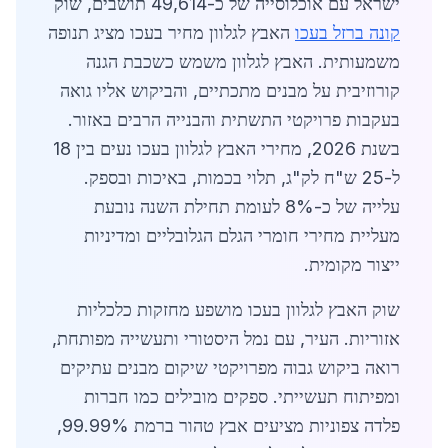
ישראל עם אוכלוסייה של כ-49,614 תושבים, שוק
קונה ברזל בעכו
האבץ לגלוון מחיר בעכו מציג תנופה
משמעותית. האבץ לגלוון משמש כשכבת הגנה
קורוזיבית על מבנים מתכתיים, והביקוש אליו גואה
בעקבות פרויקטי התשתית והבנייה הרבים באזור.
בשנת 2026, מחירי האבץ לגלוון בעכו נעים בין 18
ל-25 ש"ח לק"ג, תלוי בכמות, באיכות ובספק.
עלייה של כ-8% לעומת תחילת השנה נובעת
מעליית מחירי חומרי הגלם הגלובליים ומדיניות
ייצור מקומית.
שוק האבץ לגלוון בעכו מושפע מחזקות כלכליות
אזוריות. העיר, עם נמל היסטורי ותעשייה מפותחת,
רואה ביקוש גבוה מפרויקטי שיקום מבנים עתיקים
ומפיתוח תעשייתי. ספקים מובילים כמו חברות
פלדה צפוניות מציעים אבץ טהור ברמת 99.99%,