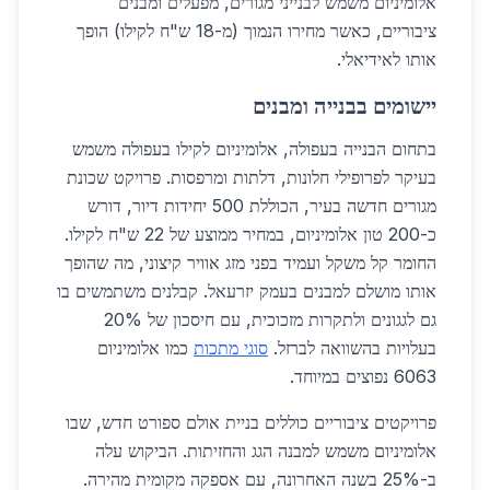
אלומיניום משמש לבנייני מגורים, מפעלים ומבנים
ציבוריים, כאשר מחירו הנמוך (מ-18 ש"ח לקילו) הופך
אותו לאידיאלי.
יישומים בבנייה ומבנים
בתחום הבנייה בעפולה, אלומיניום לקילו בעפולה משמש
בעיקר לפרופילי חלונות, דלתות ומרפסות. פרויקט שכונת
מגורים חדשה בעיר, הכוללת 500 יחידות דיור, דורש
כ-200 טון אלומיניום, במחיר ממוצע של 22 ש"ח לקילו.
החומר קל משקל ועמיד בפני מזג אוויר קיצוני, מה שהופך
אותו מושלם למבנים בעמק יזרעאל. קבלנים משתמשים בו
גם לגגונים ולתקרות מזכוכית, עם חיסכון של 20%
בעלויות בהשוואה לברזל.
סוגי מתכות
כמו אלומיניום
6063 נפוצים במיוחד.
פרויקטים ציבוריים כוללים בניית אולם ספורט חדש, שבו
אלומיניום משמש למבנה הגג והחזיתות. הביקוש עלה
ב-25% בשנה האחרונה, עם אספקה מקומית מהירה.