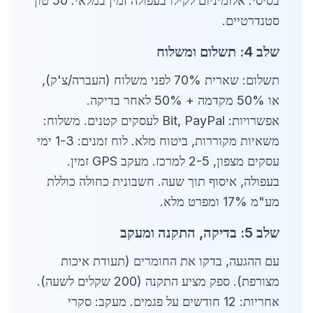
בסיסי. אלומיניום לקילו בעפולה זמין במלאי: 50 טון
סטנדרטיים.
שלב 4: תשלום ומשלוח
תשלום: שארית 70% לפני משלוח (העברה/צ'ק),
או 50% מקדמה + 50% לאחר בדיקה.
אפשרויות: Bit, PayPal לעסקים קטנים. משלוח:
משאיות מקוררות, ביטוח מלא. לוח זמנים: 1-3 ימי
עסקים מצפון, 2-5 למרכז. מעקב GPS זמין.
בעפולה, איסוף תוך שעה. חשבונית כחולה כוללת
מע"מ 17% ומפרט מלא.
שלב 5: בדיקה, התקנה ומעקב
עם ההגעה, בדקו את החומרים (תעודת איכות
מצורפת). ספק מציע התקנה (200 שקלים לשעה).
אחריות: 12 חודשים על פגמים. מעקב: סקרי