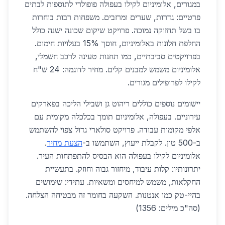
במגורים, אלומיניום לקילו בעפולה פופולרי לתוספות לבתים
פרטיים: גדרות, שערים ומרזבים. משפחות רבות בוחרות
בו בשל תחזוקה נמוכה. פרויקט שיקום שכונה ישנה כולל
החלפת חלונות באלומיניום, חוסך 15% בעלויות חימום.
בפרויקטים סביבתיים, כמו תחנות טעינה לרכב חשמלי,
אלומיניום משמש למבנים קלים. מחיר לדוגמה: 24 ש"ח
לקילו לפרופילים מגורים.
יישומים נוספים כוללים ריהוט גן ושבילי הליכה בפארקים
עירוניים. בעפולה, אלומיניום תומך בכלכלה מקומית עם
אלפי מקומות עבודה. פרויקט סולארי גדול צפוי להשתמש
ב-500 טון. לקבלת ייעוץ, השתמשו ב-
הצעת מחיר
.
אלומיניום לקילו בעפולה הוא הבסיס להתפתחות העיר.
יתרונותיו: קלות עיבוד, מיחזור גבוה וחוזק. בתעשיית
החקלאות, משמש למיחסים ומשאיות. עתידי: שימושים
בהיי-טק כמו אנטנות. השקעה בחומר זה מבטיחה הצלחה.
(סה"כ מילים: 1356)