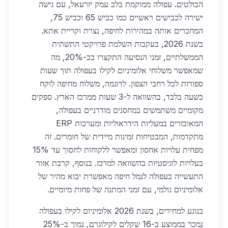
הבולטים. עפולה ממוקמת בלב עמק יזרעאל, עם גישה
ישירה לכבישים ראשיים כמו כביש 65 וכביש 75,
המחברים אותה במהירות לחיפה, נצרת וקריית אתא.
בשנת 2026, בעקבות השלמת פרויקטי התשתית
הממשלתיים, זמני הנסיעה התקצרו בכ-20%, מה
שמאפשר משלוחי אלומיניום לקילו בעפולה תוך שעות
ספורות לכל רחבי הצפון. לדוגמה, משלוח מחיפה לוקח
כשעה בלבד, בהשוואה ל-3 שעות ממרכז הארץ. ספקים
מקומיים משתמשים במחסנים מודרניים בעפולה,
המאובזרים במעליות הידראוליות ומערכות ERP
מתקדמות, המבטיחות זמינות מיידית של חומרים. זה
מפחית עלויות אחסון ומאפשר ללקוחות לחסוך עד 15%
בעלויות לוגיסטיות בהשוואה למרכז. בנוסף, קרבת אזור
התעשייה בעפולה לנמל חיפה מאפשרת יבוא מהיר של
אלומיניום גולמי, עם זמני המתנה של פחות מיומיים.
בנוגע למחירים, בשנת 2026 אלומיניום לקילו בעפולה
נמכר בממוצע ב-16 שקלים לקילוגרם, נמוך ב-25%