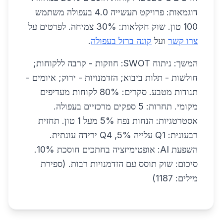
דוגמאות: פרויקט תעשייה 4.0 בעפולה משתמש
100 טון. שוק חקלאות: 30% צמיחה. לפרטים על
צרו קשר
ועל
קונה ברזל בעפולה
.
המשך: ניתוח SWOT: חוזקות - קרבה ללקוחות;
חולשות - תלות ביבוא; הזדמנויות - ירוק; איומים -
תנודות מטבע. סקרים: 80% לקוחות מעדיפים
מקומי. תחרות: 5 ספקים מרכזיים בעפולה.
אסטרטגיות: הנחות נפח 5% מעל 1 טון. תחזית
רבעונית: Q1 עלייה 5%, Q4 ירידה עונתית.
השפעת AI: אופטימיזציה בחתכים חוסכת 10%.
סיכום: שוק תוסס עם הזדמנויות רבות. (ספירת
מילים: 1187)