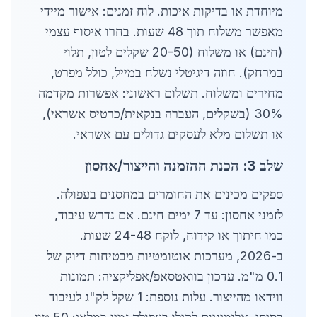
מיוחדת או בדיקות איכות. לוח זמנים: אישור מיידי
מאפשר משלוח תוך 48 שעות. בחרו איסוף עצמי
(חינם) או משלוח (20-50 שקלים לטון, תלוי
במרחק). חוזה דיגיטלי נשלח במייל, כולל מפרט,
מחירים ומשלוח. תשלום ראשוני: אפשרות מקדמה
30% (בשקלים, העברה בנקאית/כרטיס אשראי),
או תשלום מלא לעסקים גדולים עם אשראי.
שלב 3: הכנת ההזמנה והייצור/אחסון
ספקים מכינים את החומרים במחסנים בעפולה.
לזמני אחסון: עד 7 ימים חינם. אם נדרש עיבוד,
כמו חיתוך או קידוח, לוקח 24-48 שעות.
ב-2026, מערכות אוטומטיות מבטיחות דיוק של
0.1 מ"מ. עדכון בוואטסאפ/אפליקציה: תמונות
ווידאו מהייצור. עלות נוספת: 1 שקל לק"ג לעיבוד