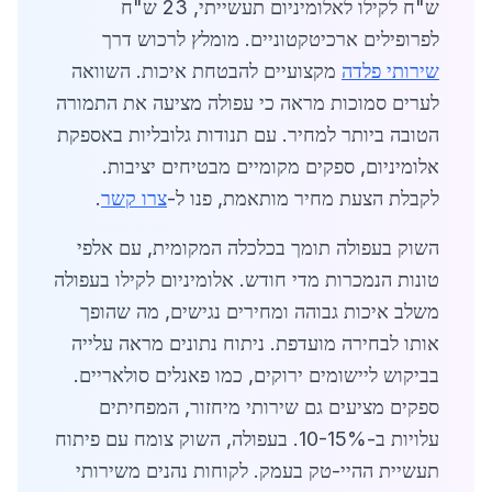
ש"ח לקילו לאלומיניום תעשייתי, 23 ש"ח
לפרופילים ארכיטקטוניים. מומלץ לרכוש דרך
שירותי פלדה
מקצועיים להבטחת איכות. השוואה
לערים סמוכות מראה כי עפולה מציעה את התמורה
הטובה ביותר למחיר. עם תנודות גלובליות באספקת
אלומיניום, ספקים מקומיים מבטיחים יציבות.
לקבלת הצעת מחיר מותאמת, פנו ל-
צרו קשר
.
השוק בעפולה תומך בכלכלה המקומית, עם אלפי
טונות הנמכרות מדי חודש. אלומיניום לקילו בעפולה
משלב איכות גבוהה ומחירים נגישים, מה שהופך
אותו לבחירה מועדפת. ניתוח נתונים מראה עלייה
בביקוש ליישומים ירוקים, כמו פאנלים סולאריים.
ספקים מציעים גם שירותי מיחזור, המפחיתים
עלויות ב-10-15%. בעפולה, השוק צומח עם פיתוח
תעשיית ההיי-טק בעמק. לקוחות נהנים משירותי