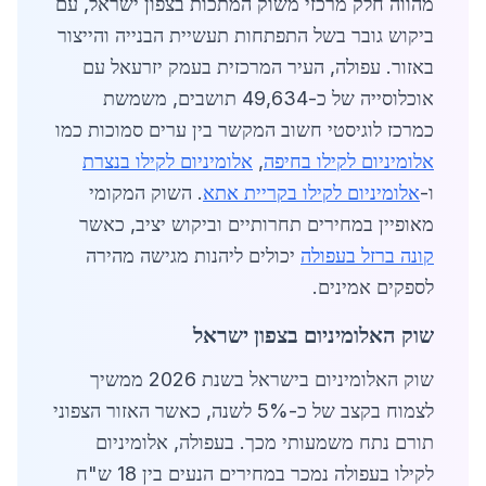
מהווה חלק מרכזי משוק המתכות בצפון ישראל, עם
ביקוש גובר בשל התפתחות תעשיית הבנייה והייצור
באזור. עפולה, העיר המרכזית בעמק יזרעאל עם
אוכלוסייה של כ-49,634 תושבים, משמשת
כמרכז לוגיסטי חשוב המקשר בין ערים סמוכות כמו
אלומיניום לקילו בחיפה
,
אלומיניום לקילו בנצרת
ו-
אלומיניום לקילו בקריית אתא
. השוק המקומי
מאופיין במחירים תחרותיים וביקוש יציב, כאשר
קונה ברזל בעפולה
יכולים ליהנות מגישה מהירה
לספקים אמינים.
שוק האלומיניום בצפון ישראל
שוק האלומיניום בישראל בשנת 2026 ממשיך
לצמוח בקצב של כ-5% לשנה, כאשר האזור הצפוני
תורם נתח משמעותי מכך. בעפולה, אלומיניום
לקילו בעפולה נמכר במחירים הנעים בין 18 ש"ח