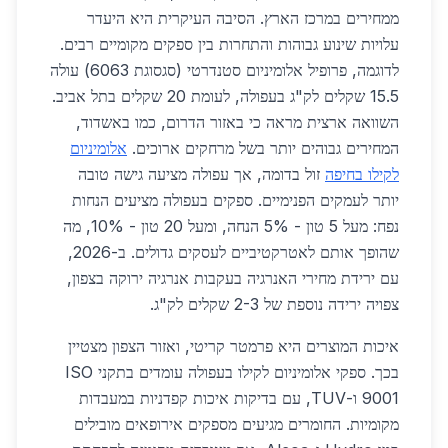
ממחירים במרכז הארץ. הסיבה העיקרית היא היעדר
עלויות שינוע גבוהות והתחרות בין ספקים מקומיים רבים.
לדוגמה, פרופיל אלומיניום סטנדרטי (סגסוגת 6063) עולה
15.5 שקלים לק"ג בעפולה, לעומת 20 שקלים בתל אביב.
השוואה ארצית מראה כי באזור הדרום, כמו באשדוד,
המחירים גבוהים יותר בשל מרחקים ארוכים.
אלומיניום
לקילו בחיפה
זול בדומה, אך עפולה מציעה גישה טובה
יותר לעמקים הפנימיים. ספקים בעפולה מציעים הנחות
נפח: מעל 5 טון - 5% הנחה, ומעל 20 טון - 10%, מה
שהופך אותם לאטרקטיביים לעסקים גדולים. ב-2026,
עם ירידת מחירי האנרגיה בעקבות אנרגיה ירוקה בצפון,
צפויה ירידה נוספת של 2-3 שקלים לק"ג.
איכות המוצרים היא פרמטר קריטי, ואזור הצפון מצטיין
בכך. ספקי אלומיניום לקילו בעפולה עומדים בתקני ISO
9001 ו-TUV, עם בדיקות איכות קפדניות במעבדות
מקומיות. החומרים מגיעים מספקים אירופאים מובילים