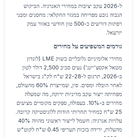
ל-2026 עקב יציבות במחירי האנרגיה. הביקוש
הגבוה נובע מפריחה במגזר החקלאי: מחסנים ומבני
רפתות דורשים כ-500 טון חודשי באזור עמק
יזרעאל.
גורמים המשפיעים על מחירים
מחירי אלומיניום גלובליים בשוק LME (לונדון
מטאל אקסצ'יינג') נעים סביב 2,500 דולר לטון
ב-2026, תרגום ל-22-28 ש"ח לק"ג בישראל
לאחר הובלה ומסים. סין, שמייצרת 60% מהעולם,
מפחיתה ייצור עקב מדיניות ירוקה, מה שמעלה
מחירים ב-10%. בעפולה, ספקים מקומיים מציעים
25 ש"ח כמחיר תחרותי הודות ללוגיסטיקה קרובה.
עלויות אנרגיה: חשמל לייצור ראשוני מהווה 40%
מהעלות, ירידה בזכות תעריפי 0.45 ש"ח לקוט"ש