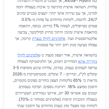
כמו Hydro ו-Alcoa, אך מעובדים מקומית להפחתת
עלויות. השוואה ארצית מדגישה כי איכות בעפולה דומה
למרכז, אך עם שירות אישי יותר: יועצים טכניים זמינים
24/7. לדוגמה, לקוחות מדווחים על פחות מ-0.5%
פגמים בפרופילים, לעומת 1% בדרום. בנוסף, התאמה
מותאמת אישית זמינה: חיתוך מדויק למילימטר, צביעה
אלקטרוסטטית ועוד.
אלומיניום לקילו בנצרת
קרובה, אך
עפולה מציעה מגוון רחב יותר של סגסוגות.
בהשוואה ארצית, אזור הצפון מנצח: ב-
אלומיניום לקילו
בקריית אתא
המחירים דומים, אך הלוגיסטיקה לעפולה
עדיפה לעסקים בעמק. במרכז, עלויות שינוע מוסיפות 3-5
שקלים לק"ג, ובדרום - 7 שקלים. סטטיסטיקות מ-2026
מראות כי 65% מלקוחות הצפון בוחרים ספקים מקומיים,
חיסכון ממוצע 18%. יתרונות נוספים: תמיכה בעסקים
קטנים עם אשראי 30 יום, אירועי נטוורקינג תעשייתיים
בעפולה ותוכניות קיימות (אלומיניום ממוחזר ב-70%).
לקוחות כמו מפעלי מזון בעמק מדווחים על חיסכון שנתי