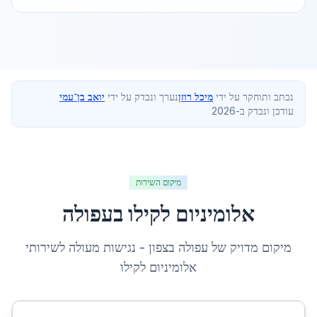
נכתב ותוחקר על ידי
מיכל רוזן
נערך ונבדק על ידי
יואב בן־עמי
עודכן ונבדק ב-2026
מיקום השירות
אלומיניום לקילו
ב
עפולה
מיקום מדויק של
עפולה
ב
צפון
- נגישות מעולה לשירותי
אלומיניום לקילו