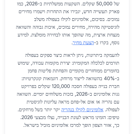
של 50,000 שקלים. השקעות ממשלתיות ב-2026, כמו
פארק תעשייה חדש, יגבירו את התחרות וישמרו מחירים
נמוכים. בסיכום, אלומיניום לקילו בעפולה משלב
לוגיסטיקה מהירה, מחירים נמוכים, איכות גבוהה והשוואה
מנצחת ארצית, מה שהופך אותו לבחירה מומלצת. למידע
נוסף, בקרו ב-
הצעת מחיר
.
להעמקה ביתרונות, ניתן לראות כיצד ספקים בעפולה
תורמים לכלכלה המקומית: יצירת מקומות עבודה, שימוש
בחומרים ממוחזרים מקומיים והפחתת פליטות פחמן
ב-40% בהשוואה לייצור מרוחק. דוגמאות קונקרטיות:
חברת בנייה בעפולה חסכה 120,000 שקלים בפרויקט
גגות אלומיניום ב-2026, בזכות משלוחים יומיים. השוואה
עם נהריה או אום אל-פחם מראה עליונות לוגיסטית
לעפולה.
אלומיניום לקילו בנהריה
יקר יותר בשל מרחקים.
טיפים: הזמינו מראש לעונת הבנייה, נצלו מבצעי 2026.
כך, אזור הצפון הופך למרכז אלומיניום מוביל בישראל.