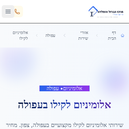
Skip to main content
דף
אזורי
אלומיניום
עפולה
הבית
שירות
לקילו
אלומיניום
•
עפולה
אלומיניום לקילו
ב
עפולה
שירותי
אלומיניום לקילו
מקצועיים ב
עפולה
,
צפון
. מחיר