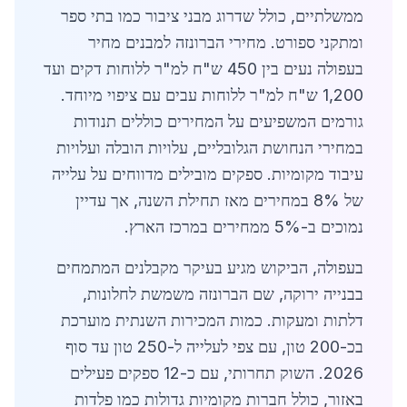
ממשלתיים, כולל שדרוג מבני ציבור כמו בתי ספר
ומתקני ספורט. מחירי הברונזה למבנים מחיר
בעפולה נעים בין 450 ש"ח למ"ר ללוחות דקים ועד
1,200 ש"ח למ"ר ללוחות עבים עם ציפוי מיוחד.
גורמים המשפיעים על המחירים כוללים תנודות
במחירי הנחושת הגלובליים, עלויות הובלה ועלויות
עיבוד מקומיות. ספקים מובילים מדווחים על עלייה
של 8% במחירים מאז תחילת השנה, אך עדיין
נמוכים ב-5% ממחירים במרכז הארץ.
בעפולה, הביקוש מגיע בעיקר מקבלנים המתמחים
בבנייה ירוקה, שם הברונזה משמשת לחלונות,
דלתות ומעקות. כמות המכירות השנתית מוערכת
בכ-200 טון, עם צפי לעלייה ל-250 טון עד סוף
2026. השוק תחרותי, עם כ-12 ספקים פעילים
באזור, כולל חברות מקומיות גדולות כמו פלדות