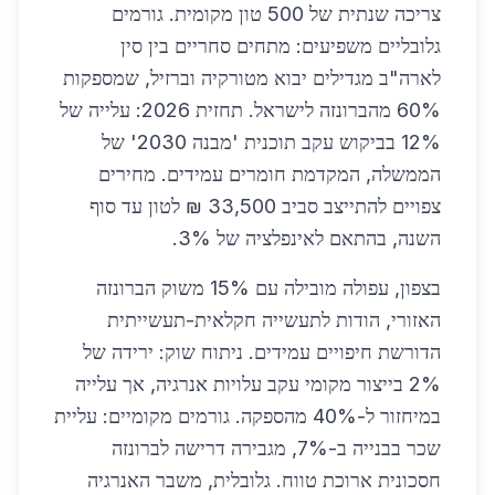
צריכה שנתית של 500 טון מקומית. גורמים
גלובליים משפיעים: מתחים סחריים בין סין
לארה"ב מגדילים יבוא מטורקיה וברזיל, שמספקות
60% מהברונזה לישראל. תחזית 2026: עלייה של
12% בביקוש עקב תוכנית 'מבנה 2030' של
הממשלה, המקדמת חומרים עמידים. מחירים
צפויים להתייצב סביב 33,500 ₪ לטון עד סוף
השנה, בהתאם לאינפלציה של 3%.
בצפון, עפולה מובילה עם 15% משוק הברונזה
האזורי, הודות לתעשייה חקלאית-תעשייתית
הדורשת חיפויים עמידים. ניתוח שוק: ירידה של
2% בייצור מקומי עקב עלויות אנרגיה, אך עלייה
במיחזור ל-40% מהספקה. גורמים מקומיים: עליית
שכר בבנייה ב-7%, מגבירה דרישה לברונזה
חסכונית ארוכת טווח. גלובלית, משבר האנרגיה