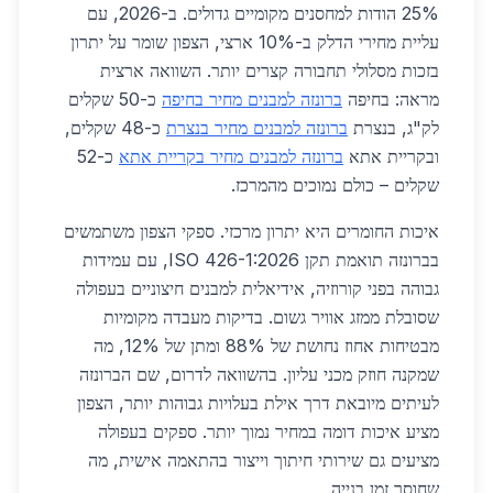
25% הודות למחסנים מקומיים גדולים. ב-2026, עם
עליית מחירי הדלק ב-10% ארצי, הצפון שומר על יתרון
בזכות מסלולי תחבורה קצרים יותר. השוואה ארצית
מראה: בחיפה
ברונזה למבנים מחיר בחיפה
כ-50 שקלים
לק"ג, בנצרת
ברונזה למבנים מחיר בנצרת
כ-48 שקלים,
ובקריית אתא
ברונזה למבנים מחיר בקריית אתא
כ-52
שקלים – כולם נמוכים מהמרכז.
איכות החומרים היא יתרון מרכזי. ספקי הצפון משתמשים
בברונזה תואמת תקן ISO 426-1:2026, עם עמידות
גבוהה בפני קורוזיה, אידיאלית למבנים חיצוניים בעפולה
שסובלת ממזג אוויר גשום. בדיקות מעבדה מקומיות
מבטיחות אחוז נחושת של 88% ומתן של 12%, מה
שמקנה חוזק מכני עליון. בהשוואה לדרום, שם הברונזה
לעיתים מיובאת דרך אילת בעלויות גבוהות יותר, הצפון
מציע איכות דומה במחיר נמוך יותר. ספקים בעפולה
מציעים גם שירותי חיתוך וייצור בהתאמה אישית, מה
שחוסך זמן בנייה.