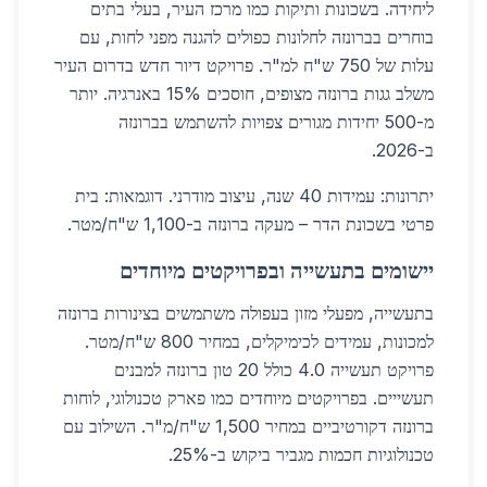
ליחידה. בשכונות ותיקות כמו מרכז העיר, בעלי בתים
בוחרים בברונזה לחלונות כפולים להגנה מפני לחות, עם
עלות של 750 ש"ח למ"ר. פרויקט דיור חדש בדרום העיר
משלב גגות ברונזה מצופים, חוסכים 15% באנרגיה. יותר
מ-500 יחידות מגורים צפויות להשתמש בברונזה
ב-2026.
יתרונות: עמידות 40 שנה, עיצוב מודרני. דוגמאות: בית
פרטי בשכונת הדר – מעקה ברונזה ב-1,100 ש"ח/מטר.
יישומים בתעשייה ובפרויקטים מיוחדים
בתעשייה, מפעלי מזון בעפולה משתמשים בצינורות ברונזה
למכונות, עמידים לכימיקלים, במחיר 800 ש"ח/מטר.
פרויקט תעשייה 4.0 כולל 20 טון ברונזה למבנים
תעשייים. בפרויקטים מיוחדים כמו פארק טכנולוגי, לוחות
ברונזה דקורטיביים במחיר 1,500 ש"ח/מ"ר. השילוב עם
טכנולוגיות חכמות מגביר ביקוש ב-25%.