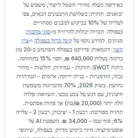
באירופה מעלה מחירי חשמל לייצור, משפיע על
יבואנים. תחזית: בשלושת הרבעונים הבאים, צפי
לעלייה של 10% בביקוש למבנים מסחריים
בעפולה. חברות יכולות להרוויח מ-
סוגי מתכות
מגוונים. למידע נוסף על
קונה ברזל בעפולה
ו-
צרו
קשר
. דוגמאות: פרויקט בעפולה השתמש ב-20 טון
ברונזה בעלות 640,000 ₪, חסך 15% בתחזוקה.
ניתוח SWOT: חוזקות - עמידות; חולשות - מחיר
גבוה; הזדמנויות - בנייה ירוקה; איומים - תנודתיות
נחושת. בשוק 2026, 70% מהברונזה משמשת
חיצונית, עם דגש על צבע טבעי. השוואה: פלדה
זולה יותר (20,000 ₪/טון) אך פחות אסתטית.
תחזית מפורטת: רבעון 1 - יציבות; רבעון 2 - עלייה
6%; סוף שנה - 34,000 ₪. השפעת AI על
אופטימיזציה: חיזוי ביקוש מדויק. בעפולה, שיתופי