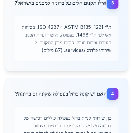
אילו תקנים חלים על ברונזה למבנים בישראל?
3
ת"י 1221, ASTM B135 ו-ISO 4287. בטיחות
אש לפי ת"י 1498. בעפולה, אישור ועדת תכנון.
תעודת איכות חובה. פיקוח מכון התקנים. ל
שירותי פלדה: /services. (87 מילים)
האם יש קונה ברזל בעפולה שקונה גם ברונזה?
4
כן, שירותי קניית ברזל בעפולה כוללים רכישה של
ברונזה משומשת. מחירים תחרותיים, מיחזור