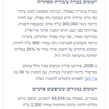
יישומים בבנייה ציבורית ומסחרית
בבנייה ציבורית בעפולה, הברונזה משמשת למבני ציבור
כמו מרכז קהילתי חדש בשכונת נווה עפולה, שם לוחות
ברונזה בשווי 300,000 ש"ח שולבו במעטפת חיצונית.
עמידותה בפני גשם חורפי הופכת אותה אידיאלית.
בפרויקטי מסחר, כמו קניון עפולה המתרחב, צינורות
ברונזה משמשים למערכות ניקוז במחיר 900 ש"ח ליחידה.
קבלנים מדווחים על חיסכון ארוך טווח של 20% בעלויות
תחזוקה בהשוואה לברזל רגיל.
ב-2026, פרויקט שדרוג כבישים בעיר כולל שימוש
בפרופילי ברונזה למעקות בטיחות, עם הזמנות של 50 טון.
צרו קשר
לספקים מקומיים להזמנות כאלה.
יישומים במגורים ובשיפוצים פרטיים
במגורים, בעפולה עם 49,634 תושבים, שיפוצי בתים
כוללים דלתות ברונזה מחוזקות במחיר 2,200 ש"ח