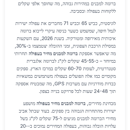
ברונזה למבנים במהירות גבוהה, מה שחוסך אלפי שקלים
ללקוחות בעפולה ובסביבה.
לוגיסטית, כביש 65 וכביש 71 מחברים את עפולה ישירות
לנמל חיפה, שמשמש כשער כניסה עיקרי לייבוא ברונזה
איכותית מאירופה ומטורקיה. בשנת 2026, עם השקעות
במסילת הרכבת הצפונית, זמני ההובלה יצטמצמו ב-30%,
מה שיאפשר אספקת
ברונזה למבנים מחיר בעפולה
תחרותי
במיוחד – כ-45-55 שקלים לק"ג לברונזה אלגברית
סטנדרטית, לעומת 60-70 שקלים במרכז הארץ. ספקים
מקומיים כמו אלה הפועלים בעפולה משתמשים במשאיות
כבדות מודרניות עם מערכות GPS, מה שמבטיח אספקה
תוך 24-48 שעות לכל פרויקט בנייה בצפון.
מבחינת מחירים,
ברונזה למבנים מחיר בעפולה
מושפע
ישירות מהתחרות הגבוהה בין ספקים. בעוד שבתל אביב
מחירי הברונזה למבנים מגיעים ל-75 שקלים לק"ג בשל
עלויות הובלה גבוהות, בעפולה המחירים נמוכים ב-20-