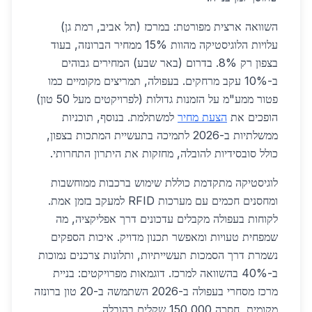
השוואה ארצית מפורטת: במרכז (תל אביב, רמת גן)
עלויות הלוגיסטיקה מהוות 15% ממחיר הברונזה, בעוד
בצפון רק 8%. בדרום (באר שבע) המחירים גבוהים
ב-10% עקב מרחקים. בעפולה, תמריצים מקומיים כמו
פטור ממע"מ על הזמנות גדולות (לפרויקטים מעל 50 טון)
הופכים את
הצעת מחיר
למשתלמת. בנוסף, תוכניות
ממשלתיות ב-2026 לתמיכה בתעשיית המתכות בצפון,
כולל סובסידיות להובלה, מחזקות את היתרון התחרותי.
לוגיסטיקה מתקדמת כוללת שימוש ברכבות ממוחשבות
ומחסנים חכמים עם מערכות RFID למעקב בזמן אמת.
לקוחות בעפולה מקבלים עדכונים דרך אפליקציה, מה
שמפחית טעויות ומאפשר תכנון מדויק. איכות הספקים
נשמרת דרך הסמכות תעשייתיות, ותלונות צרכנים נמוכות
ב-40% בהשוואה למרכז. דוגמאות מפרויקטים: בניית
מרכז מסחרי בעפולה ב-2026 השתמשה ב-20 טון ברונזה
מקומית, חסכה 150,000 שקלים בהובלה.