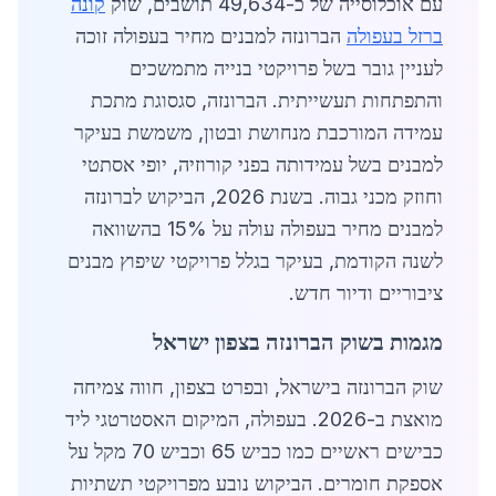
עם אוכלוסייה של כ-49,634 תושבים, שוק
קונה
ברזל בעפולה
הברונזה למבנים מחיר בעפולה זוכה
לעניין גובר בשל פרויקטי בנייה מתמשכים
והתפתחות תעשייתית. הברונזה, סגסוגת מתכת
עמידה המורכבת מנחושת ובטון, משמשת בעיקר
למבנים בשל עמידותה בפני קורוזיה, יופי אסתטי
וחוזק מכני גבוה. בשנת 2026, הביקוש לברונזה
למבנים מחיר בעפולה עולה על 15% בהשוואה
לשנה הקודמת, בעיקר בגלל פרויקטי שיפוץ מבנים
ציבוריים ודיור חדש.
מגמות בשוק הברונזה בצפון ישראל
שוק הברונזה בישראל, ובפרט בצפון, חווה צמיחה
מואצת ב-2026. בעפולה, המיקום האסטרטגי ליד
כבישים ראשיים כמו כביש 65 וכביש 70 מקל על
אספקת חומרים. הביקוש נובע מפרויקטי תשתיות