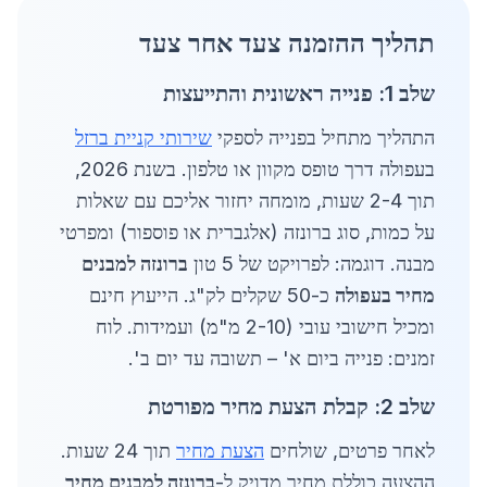
תהליך ההזמנה צעד אחר צעד
שלב 1: פנייה ראשונית והתייעצות
התהליך מתחיל בפנייה לספקי
שירותי קניית ברזל
בעפולה דרך טופס מקוון או טלפון. בשנת 2026,
תוך 2-4 שעות, מומחה יחזור אליכם עם שאלות
על כמות, סוג ברונזה (אלגברית או פוספור) ומפרטי
מבנה. דוגמה: לפרויקט של 5 טון
ברונזה למבנים
מחיר בעפולה
כ-50 שקלים לק"ג. הייעוץ חינם
ומכיל חישובי עובי (2-10 מ"מ) ועמידות. לוח
זמנים: פנייה ביום א' – תשובה עד יום ב'.
שלב 2: קבלת הצעת מחיר מפורטת
לאחר פרטים, שולחים
הצעת מחיר
תוך 24 שעות.
ההצעה כוללת מחיר מדויק ל-
ברונזה למבנים מחיר