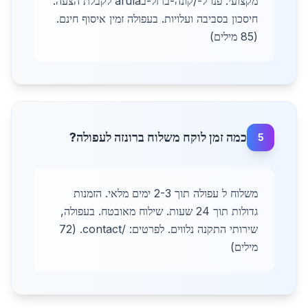
מקצועי. פנו ל-/קונה-ברזל-בafula לקבלת הצעה.
חיסכון בסביבה ועלויות. בעפולה זמין איסוף חינם.
(85 מילים)
כמה זמן לוקח משלוח ברונזה לעפולה?
5
משלוח ל עפולה תוך 2-3 ימים מלאי. הזמנות
גדולות תוך 24 שעות. שילוח מאובטח. בעפולה,
שירותי התקנה נלווים. לפרטים: /contact. (72
מילים)