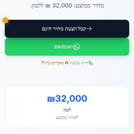
מחיר ממוצע:
32,000
₪ ל
לטון
.
!
קבל הצעת מחיר חינם
וואטסאפ
|
חייגו עכשיו
♻️ מוכרים ברזל?
₪
32,000
לטון
*מחיר ממוצע