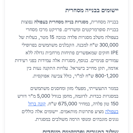
יישומים בבנייה מסחרית
בבנייה מסחרית,
מסגרות בנייה מסחרית בעפולה
נפוצות
בבניית סופרמרקטים ומשרדים. פרויקט מרכז מסחרי
בעפולה משלב מסגרות פלדה בגובה 15 מטר, בעלות של
300,000 ש"ח למבנה. הקבלנים משתמשים בפרופילי
IPE חזקים שמאפשרים פתיחות מרחבית גדולה ללא
עמודים פנימיים. בנוסף, מסגרות אלה עמידות בפני רעידות
אדמה, תקן מחייב בישראל. עלויות התקנה נעות בין
800-1,200 ש"ח למ"ר, כולל צביעה אפוקסית.
במגזר התעשייתי, מפעלי מזון ומחסנים משתמשים
במסגרות כבדות. לדוגמה, מחסן בגודל 5,000 מ"ר דורש
150 טון פלדה, במחיר 675,000 ש"ח.
קונה ברזל
בעפולה
מציע פתרונות מותאמים. יישומים אלה כוללים
גגונים מוגבהים ומנופי הרמה משולבים במסגרת.
שילוב במגורים ופרויקטים מיוחדים