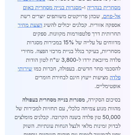
מסחרית בנהריה
ו-
מסגרות בנייה מסחרית באום
אל-פחם
, שבהן פרויקטים משותפים יוצרים רשת
אספקה אזורית. קבלנים יכולים להשיג
הצעת מחיר
תחרותית דרך פלטפורמות מקוונות. ספקים
מדווחים על עלייה של 15% במכירות מסגרות
מסחריות, בעיקר בגלל בניית מרכזי הפצה. מחירי
פלדה מיובאת ירדו ל-3,800 ש"ח לטון הודות
להסכמי סחר חדשים. בעפולה, חברות כמו
שירותי
פלדה
מציעות ייעוץ חינם לבחירת חומרים
אופטימליים.
בסיכום הסקירה,
מסגרות בנייה מסחרית בעפולה
מהוות מנוע צמיחה כלכלי, עם תחזיות למכירות של
50,000 טון פלדה בשנה הקרובה. קבלנים מומלצים
לבדוק זמינות מלאי ולנצל הנחות עונתיות. השוק
צפוי להמשיך לצמוח עם פיתוח תשתיות נוספות