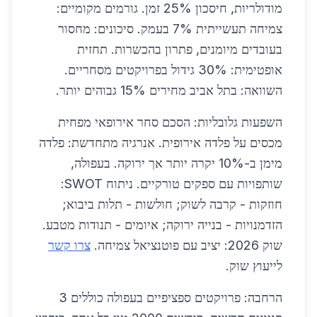
מודולריות, חיסכון 25% זמן. גורמים מקומיים:
צמיחה תעשייתית 7% בעמק. סיכונים: מחסור
בעובדים מיומנים, פתרון בהכשרות. תחזית
אופטימית: 30% גידול בפרויקטים מסחריים.
השוואה: בתל אביב מחירים 15% גבוהים יותר.
השפעות גלובליות: הסכם סחר אירופאי מפחית
מכסים על פלדה אירופית. אנרגיה מתחדשת: פלדה
מימן ב-10% יקרה יותר אך ירוקה. בעפולה,
שותפויות עם ספקים טורקיים. ניתוח SWOT:
חוזקות - קרבה לשוק; חולשות - תלות ביבוא;
הזדמנויות - בנייה ירוקה; איומים - תנודות מטבע.
שוק 2026: יציב עם פוטנציאל צמיחה.
צרו קשר
לייעוץ שוק.
הרחבה: פרויקטים ספציפיים בעפולה כוללים 3