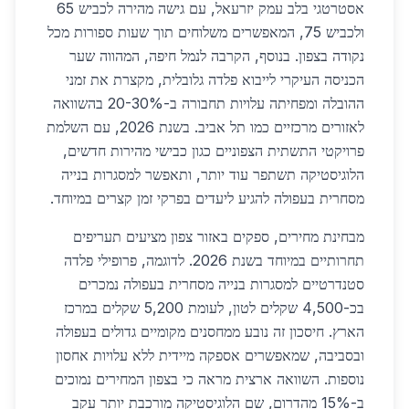
אסטרטגי בלב עמק יזרעאל, עם גישה מהירה לכביש 65
ולכביש 75, המאפשרים משלוחים תוך שעות ספורות מכל
נקודה בצפון. בנוסף, הקרבה לנמל חיפה, המהווה שער
הכניסה העיקרי לייבוא פלדה גלובלית, מקצרת את זמני
ההובלה ומפחיתה עלויות תחבורה ב-20-30% בהשוואה
לאזורים מרכזיים כמו תל אביב. בשנת 2026, עם השלמת
פרויקטי התשתית הצפוניים כגון כבישי מהירות חדשים,
הלוגיסטיקה תשתפר עוד יותר, ותאפשר למסגרות בנייה
מסחרית בעפולה להגיע ליעדים בפרקי זמן קצרים במיוחד.
מבחינת מחירים, ספקים באזור צפון מציעים תעריפים
תחרותיים במיוחד בשנת 2026. לדוגמה, פרופילי פלדה
סטנדרטיים למסגרות בנייה מסחרית בעפולה נמכרים
בכ-4,500 שקלים לטון, לעומת 5,200 שקלים במרכז
הארץ. חיסכון זה נובע ממחסנים מקומיים גדולים בעפולה
ובסביבה, שמאפשרים אספקה מיידית ללא עלויות אחסון
נוספות. השוואה ארצית מראה כי בצפון המחירים נמוכים
ב-15% מהדרום, שם הלוגיסטיקה מורכבת יותר עקב