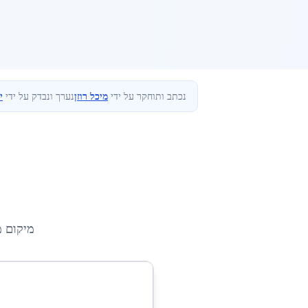
נכתב ותוחקר על ידי
מיכל רוזן
נערך ונבדק על ידי
י
מיקום 