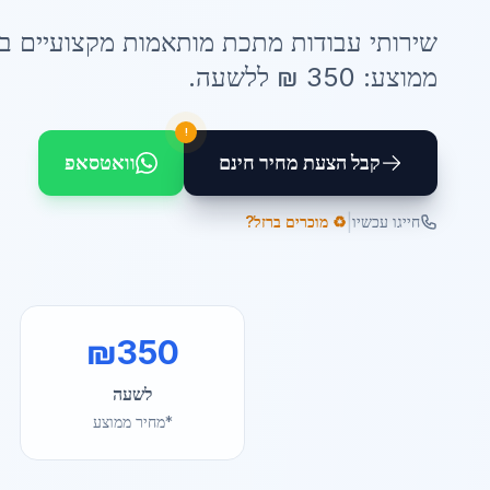
שירותי
עבודות מתכת מותאמות
מקצועיים ב
ממוצע:
350
₪ ל
לשעה
.
!
קבל הצעת מחיר חינם
וואטסאפ
|
חייגו עכשיו
♻️ מוכרים ברזל?
₪
350
לשעה
*מחיר ממוצע