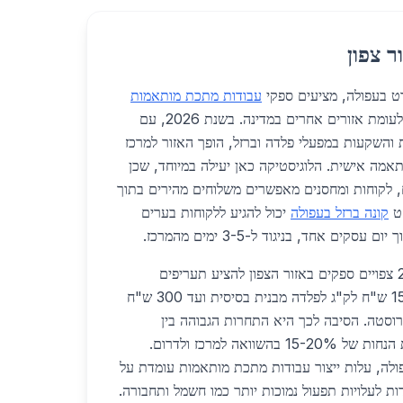
ר צפון
רט בעפולה, מציעים ספקי
עבודות מתכת מותאמות
יתרונות משמעותיים לעומת אזורים אחרים במדינה. בשנת 2026, עם
השקעות במפעלי פלדה וברזל, הופך האזור למרכז
תאמה אישית. הלוגיסטיקה כאן יעילה במיוחד, שכן
 לקוחות ומחסנים מאפשרים משלוחים מהירים בתוך
קט
קונה ברזל בעפולה
יכול להגיע ללקוחות בערים
קים אחד, בניגוד ל-3-5 ימים מהמרכז.
מבחינת מחירים, בשנת 2026 צפויים ספקים באזור הצפון להציע תעריפים
תחרותיים במיוחד, החל מ-150 ש"ח לק"ג לפלדה מבנית בסיסית ועד 300 ש"ח
רוסטה. הסיבה לכך היא התחרות הגבוהה בין
מפעלים מקומיים, שמאפשרת הנחות של 15-20% בהשוואה למרכז ולדרום.
לה, עלות ייצור עבודות מתכת מותאמות עומדת על
ודות לעלויות תפעול נמוכות יותר כמו חשמל ותחבורה.