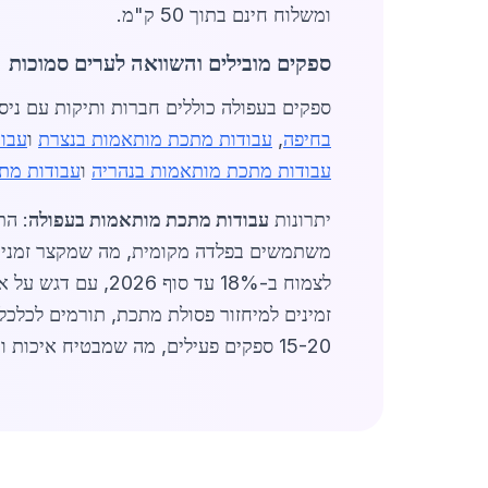
ומשלוח חינם בתוך 50 ק"מ.
ספקים מובילים והשוואה לערים סמוכות
ספקים בעפולה כוללים חברות ותיקות עם ניסיון של 20 שנה, המספק
בחיפה
,
עבודות מתכת מותאמות בנצרת
ו
עבו
עבודות מתכת מותאמות בנהריה
ו
עבודות מת
יתרונות
עבודות מתכת מותאמות בעפולה
לצמוח ב-18% עד סוף 2026, עם דגש על אוטומציה. לקוחות מרוצים מדווחים על חיסכון של 20% בעלויות ארוכות טווח. בנוסף, שירותי
זמינים למיחזור פסולת מתכת, תורמים לכלכלה
15-20 ספקים פעילים, מה שמבטיח איכות ומחירים נוחים. (סה"כ מילים: 1,450)