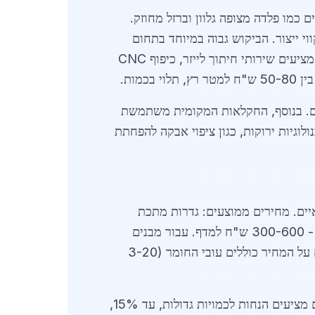
כותיים כמו פלדה מצופה גלוון וברזל מחוזק.
 ייצור. הביקוש גבוה במיוחד בתחום
כוללות תכנון ושלדות מבנים כבדים. ספקים מובילים מציעים שירותי חיתוך לייזר, כיפוף CNC
י מתכת זמניים ובטיחותיים. בנוסף, החקלאות המקומית משתמשת
גיות ירוקות, כגון ציפוי אבקה להפחתת
 עלייה של 30% בפרויקטים חקלאיים. מחירים ממוצעים: גדרות מתכת
מותאמות - 250-450 ש"ח למטר רץ; שערים חשמליים - 8,000-15,000 ש"ח ליחידה; מדפים תעשייתיים - 300-600 ש"ח למדף. עבור מבנים
גדולים, כמו מחסנים של 100 מ"ר, העלות נעה סביב 50,000-80,000 ש"ח, כולל התקנה. גורמים המשפיעים על המחיר כוללים עובי החומר (3-20
בעפולה, הביקוש גדל בגלל צמיחה דמוגרפית והקמת שכונות חדשות, מה שדוחף את שוק הפלדה קדימה. ספקים מציעים הנחות לכמויות גדולות, עד 15%,