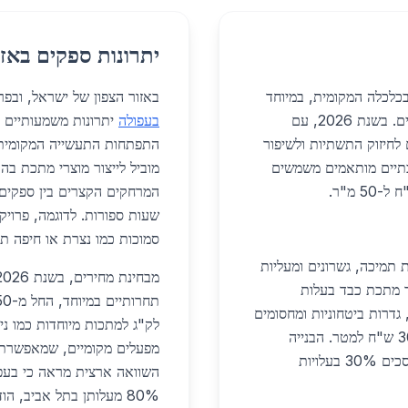
יתרונות ספקים באזו
כלכלה המקומית, במיוחד
באזור הצפון של ישראל, ובפ
בתחומי הבנייה, התעשייה, המגורים ופרויקטים מיוחדים. בשנת 2026, עם
בעפולה
חיזוק התשתיות ולשיפור
התפתחות התעשייה המקומית ו
תכתיים מותאמים משמשים
מוביל לייצור מוצרי מתכת בה
המרחקים הקצרים בין ספקים,
שעות ספורות. לדוגמה, פרוי
סמוכות כמו נצרת או חיפה תוך יום עס
 תמיכה, גשרונים ומעליות
ד מתכת כבד בעלות
 50 שנה. בתשתיות, גדרות ביטחוניות ומחסומים
לק"ג למתכות מיוחדות כמו ני
מותאמים למפעלים תעשייתיים פופולריים, במחיר 300 ש"ח למטר. הבנייה
החקלאית משתמשת במסגרות השקיה ומחסנים, שחוסכים 30% בעלויות
השוואה ארצית מראה כי בעפו
80% מעלותן בתל אביב, ה