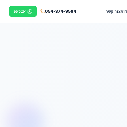
דות
צור קשר
054-374-9584
וואטסאפ