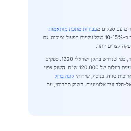
ים עם ספקים מ
עבודות מתכת מותאמות
כות. גם
קה קצרים יותר.
: התאמה מלאה לצרכי לקוח, איכות גבוהה ועמידות בפני רעידות אדמה, כפי שנדרש בתקן ישראלי 1220. ספקים
משתמשים בפלדה מקומית, מה שמקצר זמני ייצור. לדוגמה, פרויקט גדר תעשייתי של 500 מ' הושלם תוך שבועיים בעלות של 120,000 ש"ח. השוק צפוי
קונה ברזל
ל-חלד ועד אלומיניום. השוק תחרותי, עם