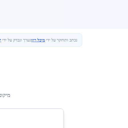
נכתב ותוחקר על ידי
מיכל רוזן
נערך ונבדק על ידי
י
מיקום