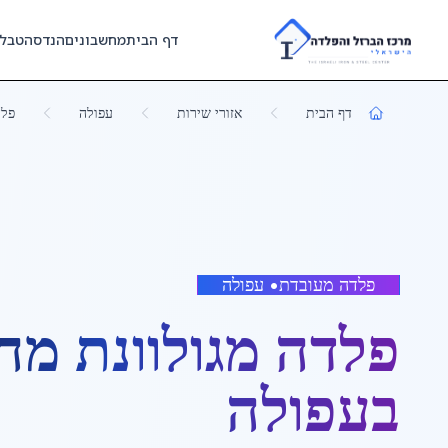
Skip to main content
דף הבית
מחשבונים
הנדסה
טבל
דף הבית
אזורי שירות
עפולה
פלד
פלדה מעובדת
•
עפולה
פלדה מגולוונת מח
ב
עפולה