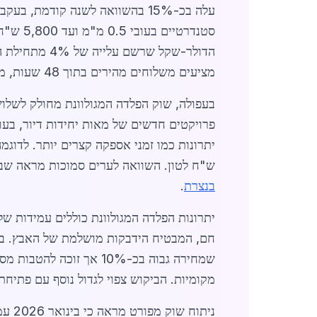
סטנדרטיים בעובי 0.5 מ"מ ועד 5,800 ש"ח לטון לפרופילים כבדים יותר. גורמים המשפיעים על
הדולר-שקל שר
מציעים משלוחים מהירים בתוך 48 שעות, מה שמקל על קבלנים ותעשיינים.
פרויקטים חדשים של מאות יחידות דיור, בע
ש"ח לטון. השוואה לערים סמוכות מראה שבעפול
בנצרת
.
שמחירה גבוה בכ-10% אך זוכה להטבות מס. ספקים בעפולה משלבים שירותי
מקומיות. הביקוש צפוי לגדול נוסף עם פתיח