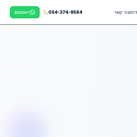
דות
צור קשר
054-374-9584
וואטסאפ