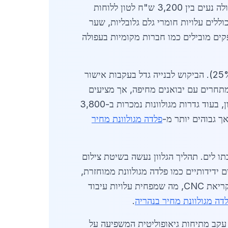
עלה בכ-15% בהשוואה לשנה קודמת, בעקבות עלייה בבנייה תעשייתית ומגורים. מחירי הפלדה המגולוונת בעפולה נעים בין 3,200 ש"ח לטון ללוחות
וללים עלויות חומרי גלם גלובליות, שער
ביבוא. ספקים מובילים כמו חברות מקומיות בעפולה
בעפולה, שוק הפלדה המגולוונת מחולק לשלושה מגזרים עיקריים: בנייה (45%), תעשייה (30%) וחקלאות (25%). הביקוש לבנייה גדל בעקבות אישור
מתחרים עם יבואנים מחיפה, אך מציעים
יתרונות כמו זמני אספקה קצרים יותר. לדוגמה, מחיר צינור מגולוון בקוטר 2 אינץ' עומד על כ-4,200 ש"ח לטון, בעוד גדרות מגולוונות נמכרות ב-3,800
אך גבוהים יותר מ-
פלדה מגולוונת מחיר
 לאזור הצפון עם קרבתו לים. תהליך הגלוון נעשה בשיטת צילום
ות לשימוש בחומרים ידידותיים כמו פלדה מגולוונת ממוחזרת,
כגון חיתוך לייזר וקריאת CNC, מה שמפחית עלויות עיבוד
דה מגולוונת מחיר בנהריה
.
ואר 2026 עמד מחיר הטון הממוצע על 4,100 ש"ח, עלייה של 8% מפברואר, עקב מתיחות גיאופוליטית המשפיעה על