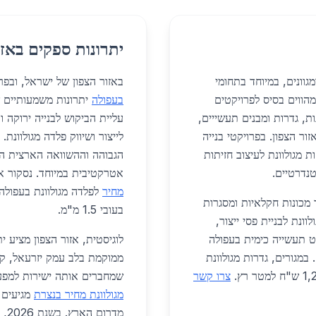
יתרונות ספקים באזו
גוונים, במיוחד בתחומי
באזור הצפון של ישראל, ובפ
הווים בסיס לפרויקטים
בעפולה
ת, גדרות ומבנים תעשייים,
עליית הביקוש לבנייה ירוקה 
ור הצפון. בפרויקטי בנייה
לייצור ושיווק פלדה מגולוונת
 מגולוונת לעיצוב חזיתות
הגבוהה וההשוואה הארצית ה
אטרקטיבית במיוחד. נסקור א
מחיר
ר מכונות חקלאיות ומסגרות
בעובי 1.5 מ"מ.
ונת לבניית פסי ייצור,
: פרויקט תעשייה כימית בעפולה
לוגיסטית, אזור הצפון מציע י
ונת בעלות 2.2 מיליון ש"ח. במגורים, גדרות מגולוונת
צרו קשר
שמחברים אותה ישירות למפעל
מגולוונת מחיר בנצרת
מגיעים 
מדר