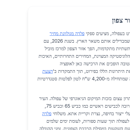
ר צפון
רט בעפולה, מציעים ספקי
פלדה מגולוונת מחיר
יתרונות משמעותיים שמבדילים אותם משאר הארץ. בשנת 2026, עם
ותשתיות מתקדמות, הפך אזור הצפון למרכז מוביל
. הלוגיסטיקה המצוינת, המחירים התחרותיים, האיכות
טובה הופכים את הרכישה כאן לאופציה
ת היתרונות הללו בפירוט, תוך התמקדות ב'
הצעת
לפלדה מגולוונת בעפולה שמתחילה מ-4,200 ש"ח לטון לפלטות סטנדרטיות
תרון עצום בזכות המיקום הגיאוגרפי של עפולה. העיר
ממוקמת בלב עמק יזרעאל, קרובה לכבישים ראשיים כמו כביש 65 וכביש 75,
י ייצור בחיפה, נצרת וקריית אתא. משלוחי
פלדה
לעפולה תוך שעות ספורות, לעומת ימים שלמים
ום הארץ. בשנת 2026, עם השקעות במסילת הרכבת הצפונית, זמני ההובלה