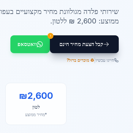
שירותי
פלדה מגולוונת מחיר
מקצועיים ב
עפו
ממוצע:
2,600
₪ ל
לטון
.
!
קבל הצעת מחיר חינם
וואטסאפ
|
חייגו עכשיו
♻️ מוכרים ברזל?
₪
2,600
לטון
*מחיר ממוצע