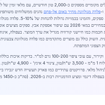
ו-
פלדה מגולוונת מחיר באום אל-פחם
נהנים ממשלוחים משותפים ל
תעודות איכות ISO 9001, השוו הצעות
תחרות מקומית עזה. השוק צופה ירידה קלה במחירים במאי 2026 עם שיפור אספק
וק הצפוני המתפתח.
הרחבה נוספת: תהליך ייצור כולל ניקוי, צילום וקירור, עם עובי צ
מציעים ייעוץ הנדסי חינם. השווא