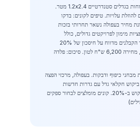
נתיבי סחר. בעפולה, ספקים גדולים כמו מפעלים מקומיים מספקים כ-2,000 טון חודשיים, עם מלאי זמין של לוחות בגדלים סטנדרטיים 1.2x2.4 מטר.
הוזלת עלויות. טיפים לקונים: בדקו
 מ-3 ספקים, והזמינו בכמויות גדולות להנחות של 5-10%. פלדה מגולוונת מחיר בעפולה נשאר תחרותי בזכות
ת אבץ. ספקים מציעים אופציות מימון לפרויקטים גדולים, כולל
תשלומים ב-60 יום. בנוסף, שילוב טכנולוגיות חכמות כמו חיישני קורוזיה מגדיל את ערך המוצר. בעפולה, איגוד הקבלנים מדווח על חיסכון של 20%
בעלויות תחזוקה בעזרת פלדה מגולוונת איכותית. השוק כולל גם מוצרים מתקדמים כמו פלדה מגולוונת צבעונית, מחירה 6,200 ש"ח לטון. סיכום: פלדה
יפוי 100-200 גרם למ"ר. בדיקות איכות כוללות מבחני כיפוף ודבקות. בעפולה, מרכזי הפצה
ת מחירים: לוח 1 מ"מ - 3,500 ש"ח/טון, צינור 4 אינץ' - 4,900 ש"ח/טון. ביקוש חקלאי גדל עם גדרות חדשות
למשקים. ספקים משתמשים בתוכנות ERP לניהול מלאי. פרויקטים עתידיים כמו פארק תעשייה חדש יגבירו ביקוש ב-20%. קונים מומלצים לבחור ספקים