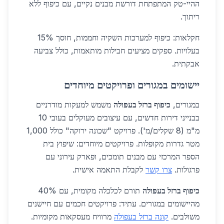
ההיי-טק המתפתחת דורשת מבנים נקיים, עם כיפוף ללא
ריתוך.
חקלאות: כיפוף למערכות השקיה וחממות, חוסך 15%
בעלויות. ספקים מציעים חבילות מותאמות, כולל צביעה
אבקתית.
יישומים במגורים ופרויקטים מיוחדים
במגורים,
כיפוף ברזל בעפולה
משמש למעקות מודרניים
בבנייני דירות חדשים, עם עיצובים מעוקלים בעובי 10
מ"מ (8 שקלים/מ'). פרויקט "שכונה ירוקה" כולל 1,000
מטר גדרות מקופלות. פרויקטים מיוחדים: שיפוץ בית
הספר המרכזי עם מבנים תומכים, ופארק עירוני עם
פרגולות.
צרו קשר
לקבלת התאמה אישית.
כיפוף ברזל בעפולה
תורם לכלכלה מקומית, עם 40%
מהיישומים במגורים. עתיד: פרויקטים חכמים עם חיישנים
משולבים.
קונה ברזל בעפולה
מרוויח מעסקאות מקומיות.