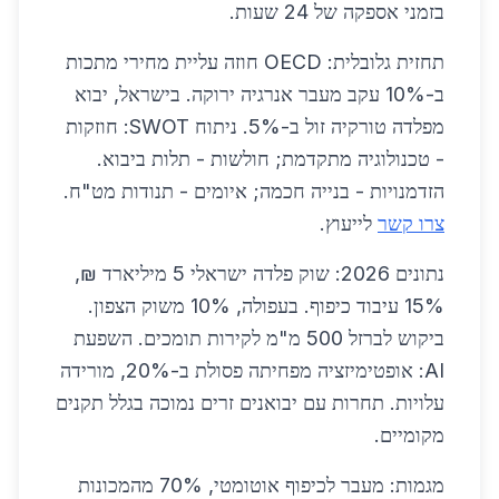
בזמני אספקה של 24 שעות.
תחזית גלובלית: OECD חוזה עליית מחירי מתכות
ב-10% עקב מעבר אנרגיה ירוקה. בישראל, יבוא
מפלדה טורקיה זול ב-5%. ניתוח SWOT: חוזקות
- טכנולוגיה מתקדמת; חולשות - תלות ביבוא.
הזדמנויות - בנייה חכמה; איומים - תנודות מט"ח.
צרו קשר
לייעוץ.
נתונים 2026: שוק פלדה ישראלי 5 מיליארד ₪,
15% עיבוד כיפוף. בעפולה, 10% משוק הצפון.
ביקוש לברזל 500 מ"מ לקירות תומכים. השפעת
AI: אופטימיזציה מפחיתה פסולת ב-20%, מורידה
עלויות. תחרות עם יבואנים זרים נמוכה בגלל תקנים
מקומיים.
מגמות: מעבר לכיפוף אוטומטי, 70% מהמכונות