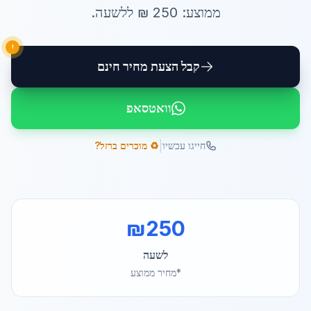
ממוצע:
250
₪ ל
לשעה
.
!
קבל הצעת מחיר חינם
וואטסאפ
|
חייגו עכשיו
♻️ מוכרים ברזל?
₪
250
לשעה
*מחיר ממוצע