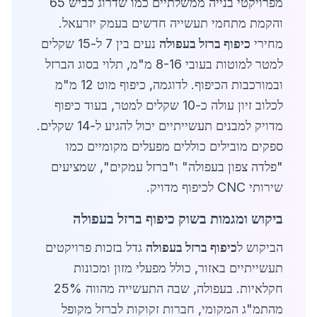
מפרויקטי בנייה ממשלתיים כמו שדרוג כביש 65
והקמת מתחמי תעשייה חדשים בעמק יזרעאל.
מחירי
כיפוף ברזל בעפולה
נעים בין 7 ל-15 שקלים
למטר למוטות בעובי 8-16 מ"מ, תלוי בסוג הברזל
ובמורכבות הכיפוף. לדוגמה, כיפוף מוט 12 מ"מ
לכלוב זיון עולה כ-10 שקלים למטר, בעוד כיפוף
מדויק למבנים תעשייתיים יכול להגיע ל-14 שקלים.
ספקים מובילים כוללים מפעלים מקומיים כמו
"פלדה צפון בעפולה" ו"ברזל עמקים", שמציעים
שירותי CNC לכיפוף מדויק.
ביקוש ומגמות בשוק כיפוף ברזל בעפולה
הביקוש ל
כיפוף ברזל בעפולה
גדל בזכות פרויקטים
תעשייתיים באזור, כולל מפעלי מזון ומכונות
חקלאיות. בעפולה, שבה התעשייה מהווה 25%
מהתמ"ג המקומי, חברות זקוקות לברזל מקופל