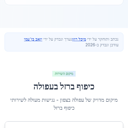
נכתב ותוחקר על ידי
מיכל רוזן
נערך ונבדק על ידי
יואב בן־עמי
עודכן ונבדק ב-2026
מיקום השירות
כיפוף ברזל
ב
עפולה
מיקום מדויק של
עפולה
ב
צפון
- נגישות מעולה לשירותי
כיפוף ברזל