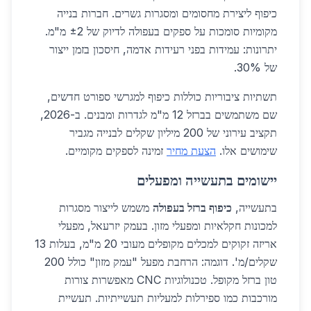
כיפוף ליצירת מחסומים ומסגרות גשרים. חברות בנייה
מקומיות סומכות על ספקים בעפולה לדיוק של ±2 מ"מ.
יתרונות: עמידות בפני רעידות אדמה, חיסכון בזמן ייצור
של 30%.
תשתיות ציבוריות כוללות כיפוף למגרשי ספורט חדשים,
שם משתמשים בברזל 12 מ"מ לגדרות ומבנים. ב-2026,
תקציב עירוני של 200 מיליון שקלים לבנייה מגביר
שימושים אלו.
הצעת מחיר
זמינה לספקים מקומיים.
יישומים בתעשייה ומפעלים
בתעשייה,
כיפוף ברזל בעפולה
משמש לייצור מסגרות
למכונות חקלאיות ומפעלי מזון. בעמק יזרעאל, מפעלי
אריזה זקוקים למכלים מקופלים מעובי 20 מ"מ, בעלות 13
שקלים/מ'. דוגמה: הרחבת מפעל "עמק מזון" כולל 200
טון ברזל מקופל. טכנולוגיות CNC מאפשרות צורות
מורכבות כמו ספירלות למעליות תעשייתיות. תעשיית