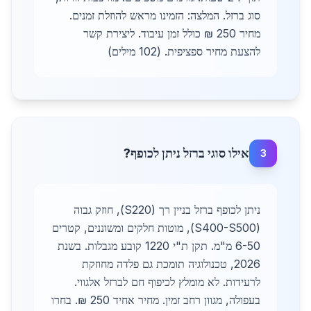
סוג ברזל. המלצה: הזמינו מראש להוזלת זמנים.
מחיר 250 ₪ כולל זמן עיבוד. ליצירת קשר
להצעת מחיר ספציפית. (102 מילים)
אילו סוגי ברזל ניתן לכופף?
3
ניתן לכופף ברזל בניין רך (S220), חוזק גבוה
(S400-S500), מוטות חלקים ומשוננים, קטרים
6-50 מ"מ. תקן ת"י 1220 קובע מגבלות. בשנת
2026, טכנולוגיה תומכת גם פלדה מחוזקת
לרעידות. לא מומלץ לכיפוף חם לברזל אלגווי.
בעפולה, מגוון רחב זמין. מחיר אחיד 250 ₪. בחרו