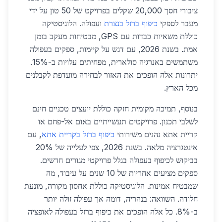
ציבורי חסך 20,000 שקלים בפרויקט של 50 טון על ידי
מעבר לספקי
כיפוף ברזל בנצרת
ועפולה. הלוגיסטיקה
כוללת משאיות כבדות עם GPS, מבטיחות מעקב בזמן
אמת. בשנת 2026, עם דגש על קיימות, ספקים בעפולה
משתמשים באנרגיה סולארית, מפחיתים עלויות ב-15%.
יתרונות אלה הופכים את האזור לבחירה מועדפת לקבלנים
מכל הארץ.
בנוסף, תמיכה מקומית חזקה כוללת יועצים טכניים חינם
לשלבי תכנון. פרויקטים תעשייתיים באום אל-פחם או
קריית אתא נהנים משירותי
כיפוף ברזל בקריית אתא
, עם
אינטגרציה מלאה. בשנת 2026, צפי לעלייה של 20%
בביקוש לכיפוף בעפולה בגלל פרויקטי מגורים חדשים.
ספקים מציעים אחריות של 10 שנים על עיבוד, מה
שמבטיח אמינות. הלוגיסטיקה כוללת אחסון מקורה, מונעת
חלודה. השוואה: בנהריה, דומה אך עפולה זולה יותר
ב-8%. כל אלה הופכים את כיפוף ברזל בעפולה לאופציה