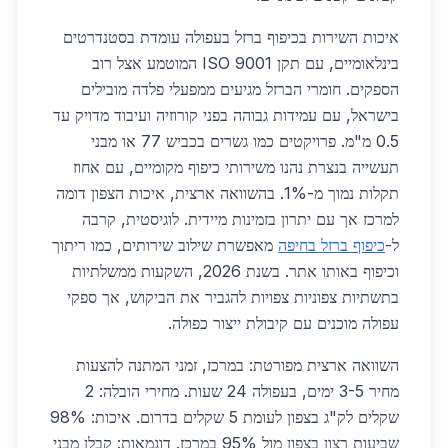
איכות השירות בכיפוף ברזל בעפולה עומדת בסטנדרטים
בינלאומיים, עם תקן ISO 9001 המוטמע אצל רוב
הספקים. חומרי הברזל מגיעים ממפעלי פלדה מובילים
בישראל, עם עמידות גבוהה בפני קורוזיה ועיבוד מדויק עד
0.5 מ"מ. פרויקטים כמו גשרים בכביש 77 או מבני
תעשייה בנצרת נהנו משירותי כיפוף מקומיים, עם אחוז
תקלות נמוך מ-1%. בהשוואה ארצית, איכות הצפון דומה
למרכז אך עם יתרון בזמינות מיידית. לוגיסטית, קרבה
ל-
כיפוף ברזל בחיפה
מאפשרת שילוב שירותים, כמו ריתוך
וכיפוף באותו אתר. בשנת 2026, השקעות ממשלתיות
בתשתיות צפוניות צפויות להגביר את הביקוש, אך ספקי
עפולה מוכנים עם קיבולת ייצור כפולה.
השוואה ארצית מפורטת: במרכז, זמני המתנה להצעות
מחיר 3-5 ימים, בעפולה 24 שעות. מחירי הובלה: 2
שקלים לק"ג בצפון לעומת 5 שקלים בדרום. איכות: 98%
שביעות רצון בצפון מול 95% במרכז. דוגמאות: קבלן מבני