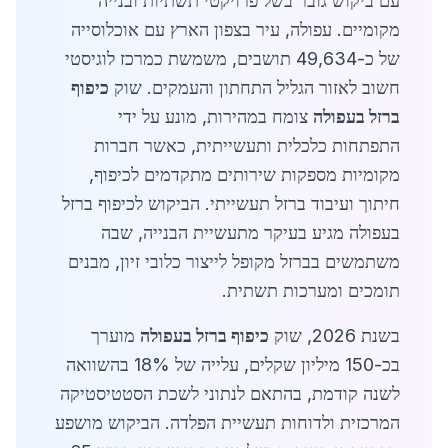
עם ביקוש גובר בשל פרויקטי תשתיות ובנייה
מקומיים. עפולה, עיר בצפון הארץ עם אוכלוסייה
של כ-49,634 תושבים, משמשת כמרכז לוגיסטי
חשוב לאזור הגליל התחתון והעמקים. שוק
כיפוף
ברזל בעפולה
צומח במהירות, מונע על ידי
התפתחות כלכלית ותעשייתית, כאשר חברות
מקומיות מספקות שירותים מתקדמים לכיפוף,
חיתוך ועיבוד ברזל תעשייתי. הביקוש לכיפוף ברזל
בעפולה מגיע בעיקר מתעשיית הבנייה, שבה
משתמשים בברזל מקופל לייצור כלובי זיון, מבנים
תומכים ומערכות תשתית.
בשנת 2026, שוק
כיפוף ברזל בעפולה
מוערך
בכ-150 מיליון שקלים, עלייה של 18% בהשוואה
לשנה קודמת, בהתאם לנתוני לשכת הסטטיסטיקה
המרכזית ולדוחות תעשיית הפלדה. הביקוש מושפע