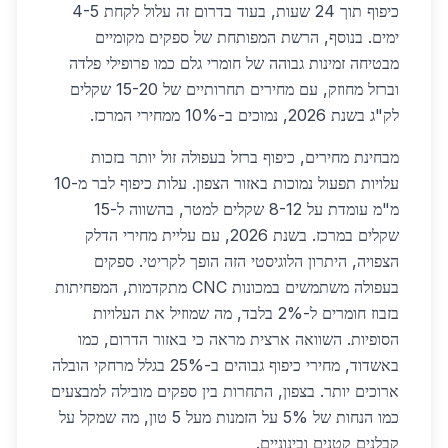
כיפוף תוך 24 שעות, בעוד בדרום זה עלול לקחת 4-5
ימים. בנוסף, הרשת המפותחת של ספקים מקומיים
מבטיחה זמינות גבוהה של חומרי גלם כמו פרופילי פלדה
וברזל מחוזק, עם מחירים תחרותיים של 15-20 שקלים
לק"ג בשנת 2026, נמוכים ב-10% ממחירי המרכז.
מבחינת מחירים, כיפוף ברזל בעפולה זול יותר בזכות
עלויות תפעול נמוכות באזור הצפון. עלות כיפוף לבר מ-10
מ"מ עומדת על 8-12 שקלים למטר, בהשווה ל-15
שקלים במרכז. בשנת 2026, עם עליית מחירי הדלק
הצפויה, היתרון הלוגיסטי הזה הופך לקריטי. ספקים
בעפולה משתמשים במכונות CNC מתקדמות, המפחיתות
בזבוז חומרים ל-2% בלבד, מה שמוזיל את העלויות
הסופיות. השוואה ארצית מראה כי באזור הדרום, כמו
באשדוד, מחירי כיפוף גבוהים ב-25% בגלל מרחקי הובלה
ארוכים יותר. בצפון, התחרות בין ספקים מובילה למבצעים
כמו הנחות של 5% על הזמנות מעל 5 טון, מה שמקל על
קבלנים קטנים ובינוניים.