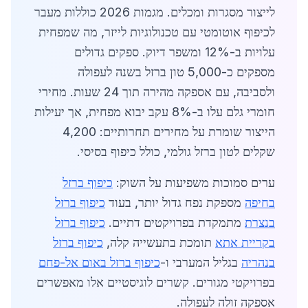
לייצור מסגרות ומכלים. מגמות 2026 כוללות מעבר
לכיפוף אוטומטי עם טכנולוגיות לייזר, מה שמפחית
עלויות ב-12% ומשפר דיוק. ספקים גדולים
מספקים כ-5,000 טון ברזל בשנה לעפולה
ולסביבה, עם אספקה מהירה תוך 24 שעות. מחירי
חומרי גלם עלו ב-8% עקב יבוא מפחית, אך יעילות
הייצור שומרת על מחירים תחרותיים: 4,200
שקלים לטון ברזל גולמי, כולל כיפוף בסיסי.
ערים סמוכות משפיעות על השוק:
כיפוף ברזל
בחיפה
מספקת נפח גדול יותר, בעוד
כיפוף ברזל
בנצרת
מתמקדת בפרויקטים דתיים.
כיפוף ברזל
בקריית אתא
תומכת בתעשייה קלה,
כיפוף ברזל
בנהריה
בגליל המערבי ו-
כיפוף ברזל באום אל-פחם
בפרויקטי מגורים. קשרים לוגיסטיים אלו מאפשרים
אספקה זולה לעפולה.