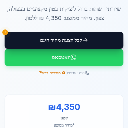
שירותי
רשתות ברזל ליציקות בטון
מקצועיים ב
עפולה
,
צפון
. מחיר ממוצע:
4,350
₪ ל
לטון
.
!
קבל הצעת מחיר חינם
וואטסאפ
|
חייגו עכשיו
♻️ מוכרים ברזל?
₪
4,350
לטון
*מחיר ממוצע