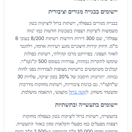
יישומים בבנייה מגורים וציבורית
בבנייה מגורים בעפולה, רשתות ברזל ליציקות בטון
משמשות ליציקות רצפות בשכונות חדשות כמו 'נווה
עפולה', שם 300 דירות דורשות רשתות 8/200 בעובי 8
מ"מ. חיזוק קירות חיצוניים מונע רעידות אדמה, רלוונטי
לאזור הצפוני. בפרויקט מרכז קהילתי, רשתות כפולות
שימשו לתקרות גבוהות, עמידות בעומס 500 ק"ג/מ"ר.
קבלנים משתמשים ברשתות מצופות לעמידות בפני לחות
גבוהה. יתרונות: חיסכון של 20% בזמן יציקה, עלויות 30
ש"ח/מ"ר. גם בגינות ציבוריות, רשתות מחזקות מדרכות
ומשטחי משחק. ל
קונה ברזל
מקצועי, התאמה מושלמת.
יישומים בתעשייה ובתשתיות
בתעשייה, רשתות ברזל ליציקות בטון בעפולה מחזקות
רצפות מפעלים כמו מפעלי חקלאות ומזון באזור התעשייה.
פרויקט מחסן 10,000 מ"ר השתמש ב-2,500 מ"ר רשת