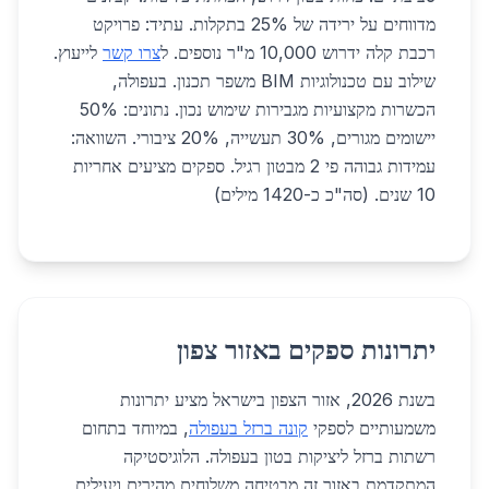
מדווחים על ירידה של 25% בתקלות. עתיד: פרויקט
רכבת קלה ידרוש 10,000 מ"ר נוספים. ל
צרו קשר
לייעוץ.
שילוב עם טכנולוגיות BIM משפר תכנון. בעפולה,
הכשרות מקצועיות מגבירות שימוש נכון. נתונים: 50%
יישומים מגורים, 30% תעשייה, 20% ציבורי. השוואה:
עמידות גבוהה פי 2 מבטון רגיל. ספקים מציעים אחריות
10 שנים. (סה"כ כ-1420 מילים)
יתרונות ספקים באזור צפון
בשנת 2026, אזור הצפון בישראל מציע יתרונות
משמעותיים לספקי
קונה ברזל בעפולה
, במיוחד בתחום
רשתות ברזל ליציקות בטון בעפולה. הלוגיסטיקה
המתקדמת באזור זה מבטיחה משלוחים מהירים ויעילים,