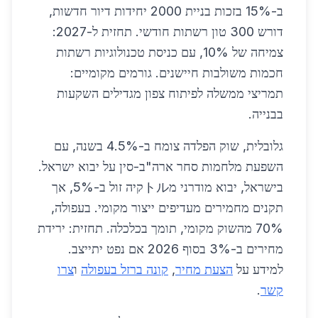
ב-15% בזכות בניית 2000 יחידות דיור חדשות,
דורש 300 טון רשתות חודשי. תחזית ל-2027:
צמיחה של 10%, עם כניסת טכנולוגיות רשתות
חכמות משולבות חיישנים. גורמים מקומיים:
תמריצי ממשלה לפיתוח צפון מגדילים השקעות
בבנייה.
גלובלית, שוק הפלדה צומח ב-4.5% בשנה, עם
השפעת מלחמות סחר ארה"ב-סין על יבוא ישראל.
בישראל, יבוא מודרני מトルקיה זול ב-5%, אך
תקנים מחמירים מעדיפים ייצור מקומי. בעפולה,
70% מהשוק מקומי, תומך בכלכלה. תחזית: ירידת
מחירים ב-3% בסוף 2026 אם נפט יתייצב.
למידע על
הצעת מחיר
,
קונה ברזל בעפולה
ו
צרו
קשר
.