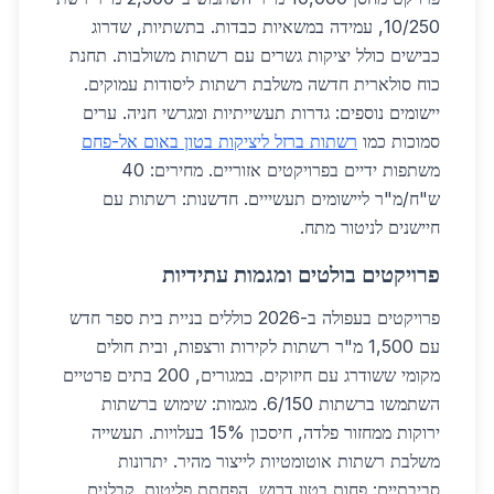
10/250, עמידה במשאיות כבדות. בתשתיות, שדרוג
כבישים כולל יציקות גשרים עם רשתות משולבות. תחנת
כוח סולארית חדשה משלבת רשתות ליסודות עמוקים.
יישומים נוספים: גדרות תעשייתיות ומגרשי חניה. ערים
סמוכות כמו
רשתות ברזל ליציקות בטון באום אל-פחם
משתפות ידיים בפרויקטים אזוריים. מחירים: 40
ש"ח/מ"ר ליישומים תעשייים. חדשנות: רשתות עם
חיישנים לניטור מתח.
פרויקטים בולטים ומגמות עתידיות
פרויקטים בעפולה ב-2026 כוללים בניית בית ספר חדש
עם 1,500 מ"ר רשתות לקירות ורצפות, ובית חולים
מקומי ששודרג עם חיזוקים. במגורים, 200 בתים פרטיים
השתמשו ברשתות 6/150. מגמות: שימוש ברשתות
ירוקות ממחזור פלדה, חיסכון 15% בעלויות. תעשייה
משלבת רשתות אוטומטיות לייצור מהיר. יתרונות
סביבתיים: פחות בטון דרוש, הפחתת פליטות. קבלנים