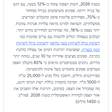
בשנת 2026, השוק הצפוני צומח ב-12% בשנה, עם דגש
על בנייה ירוקה. ספקים משתמשים בברזל ממוחזר
ב-70%, מפחיתים פליטות פחמן ומקבלים תמריצים
ממשלתיים. השוואה למרכז מראה עלויות אנרגיה נמוכות
יותר בצפון ב-18%, מה שמתורגם למחירים נוחים יותר.
קבלנים בעפולה יכולים להשוות עם ערים סמוכות כמו
רשתות ברזל ליציקות בטון בחיפה
ו
רשתות ברזל ליציקות
בטון בנצרת
, שמציעות יתרונות דומים אך עפולה בולטת
בקרבה. ספקים מציעים אחריות של 10 שנים, גבוהה יותר
מדרום. נתונים סטטיסטיים מראים כי 85% מקבלני הצפון
מעדיפים ספקים מקומיים בשל איכות ולוגיסטיקה.
בפרויקטים גדולים, חיסכון כולל מגיע ל-25,000 ש"ח
ל-1000 מ"ר. תמיכה מקומית כוללת ייעוץ הנדסי חינם,
מה שמבדיל את הצפון. בסיכום, יתרונות אלה הופכים את
אזור הצפון לבחירה האופטימלית בשנת 2026. (סה"כ
כ-1450 מילים)