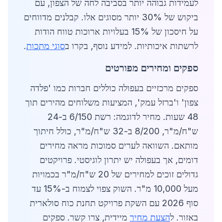
לעמידות גבוהה יותר בסביבה לחה של הצפון, עם
ביקוש של 30% יותר מסוגים אלו. קבלנים מדווחים
על חיסכון של 15% בעלויות ארוכות טווח הודות
לרשתות איכותיות. למידע נוסף, בקרו ב
סוגי מתכות
.
ספקים ומחירים מפורטים
ספקים מרכזיים בעפולה כוללים חברות כמו 'פלדה
צפון' ו'ברזל עמק', המציעות משלוחים מהירים תוך
48 שעות. מחיר לדוגמה: רשת 6/150 ב-24
ש"ח/מ"ר, 8/200 ב-32 ש"ח/מ"ר, כולל חיתוך
מותאם. השוואה לערים סמוכות מראה מחירים
דומים, אך בעפולה יש יתרון לוגיסטי. פרויקטים
גדולים זוכים למחירים של 20 ש"ח/מ"ר בכמויות
מעל 10,000 מ"ר. השוק צפוי לצמוח ב-15% עד
סוף 2026 עם השקת פרויקט תחנת כוח סולארית
באזור. ל
הצעת מחיר
מיידית, צרו קשר. ספקים