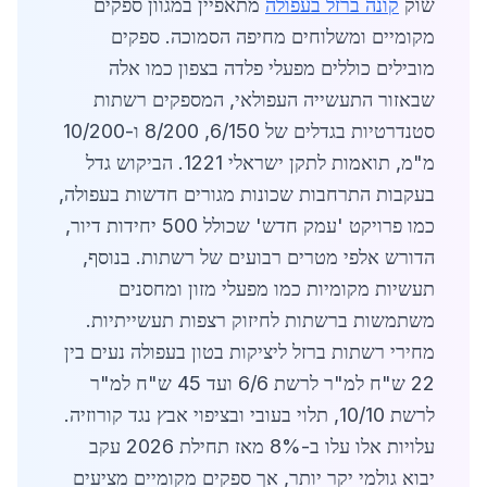
שוק
קונה ברזל בעפולה
מתאפיין במגוון ספקים
מקומיים ומשלוחים מחיפה הסמוכה. ספקים
מובילים כוללים מפעלי פלדה בצפון כמו אלה
שבאזור התעשייה העפולאי, המספקים רשתות
סטנדרטיות בגדלים של 6/150, 8/200 ו-10/200
מ"מ, תואמות לתקן ישראלי 1221. הביקוש גדל
בעקבות התרחבות שכונות מגורים חדשות בעפולה,
כמו פרויקט 'עמק חדש' שכולל 500 יחידות דיור,
הדורש אלפי מטרים רבועים של רשתות. בנוסף,
תעשיות מקומיות כמו מפעלי מזון ומחסנים
משתמשות ברשתות לחיזוק רצפות תעשייתיות.
מחירי רשתות ברזל ליציקות בטון בעפולה נעים בין
22 ש"ח למ"ר לרשת 6/6 ועד 45 ש"ח למ"ר
לרשת 10/10, תלוי בעובי ובציפוי אבץ נגד קורוזיה.
עלויות אלו עלו ב-8% מאז תחילת 2026 עקב
יבוא גולמי יקר יותר, אך ספקים מקומיים מציעים