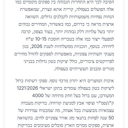
הסיבה לכך היא התחרות הגבוהה בין ספקים מקומיים כמו
אלה הפועלים בעפולה, קריית אתא ונצרת, שמאפשרת
הנחות נפחיות משמעותיות לקבלנים גדולים. השוואה
ארצית מראה כי בדרום, כמו באשדוד, המחירים גבוהים
יותר בשל עלויות דלק גבוהות יותר, בעוד בצפון, קרבה
למפעלי ייצור כמו אלה בטבריה חוסכת 10-15 ש"ח
ליחידה. בנוסף, תוכניות ממשלתיות לשנת 2026, כגון
מענקי תשתיות צפוניות, מאפשרות לספקים להוזיל מחירים
לפרויקטים ציבוריים, כולל יציקות בטון גדולות בבנייני
מגורים ומבנים תעשייתיים בעפולה.
איכות המוצרים היא יתרון מרכזי נוסף. ספקי רשתות ברזל
ליציקות בטון בעפולה עומדים בתקן ישראלי 1221:2026
המעודכן, עם ברזל בעל חוזק מתיחה של 4000
ק"ג/סמ"ר וציפוי אבץ למניעת קורוזיה. בדיקות מעבדה
עצמאיות מבוצעות בכל אצווה, מה שמבטיח עמידות של
50 שנה לפחות בתנאי מזג אוויר צפוניים לחים. בהשוואה
ארצית, ספקים ממרכז הארץ סובלים מעיכובים בבדיקות