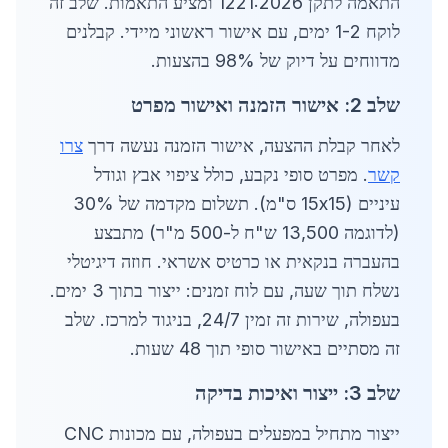
התאמה לתקן 1221:2026 ומציע התאמות. שלב זה
לוקח 1-2 ימים, עם אישור ראשוני מיידי. קבלנים
מדווחים על דיוק של 98% בהצעות.
שלב 2: אישור הזמנה ואישור מפרט
לאחר קבלת ההצעה, אישור הזמנה נעשה דרך
צרו
קשר
. מפרט סופי נקבע, כולל ציפוי אבץ וגודל
עיניים (15x15 ס"מ). תשלום מקדמה של 30%
(לדוגמה 13,500 ש"ח ל-500 מ"ר) מתבצע
בהעברה בנקאית או כרטיס אשראי. חוזה דיגיטלי
נשלח תוך שעה, עם לוח זמנים: ייצור בתוך 3 ימים.
בעפולה, שירות זה זמין 24/7, בניגוד למרכז. שלב
זה מסתיים באישור סופי תוך 48 שעות.
שלב 3: ייצור ואיכות בדיקה
ייצור מתחיל במפעלים בעפולה, עם מכונות CNC