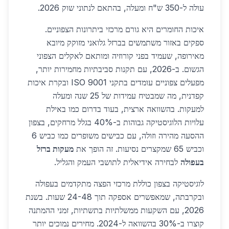
עולה ל-350 ש"ח ומעלה, בהתאם לנתוני שוק 2026.
איכות החומרים היא גורם מרכזי ביתרונות הצפוניים.
ספקים באזור משתמשים בברזל גלואני מזוקק מיובא
מאירופה, שעמיד בפני קורוזיה ומותאם לאקלים הצפוני
הגשום. ב-2026, עם תקנות סביבתיות מחמירות יותר,
מפעלים צפוניים עומדים בתקני ISO 9001 ובקרת איכות
קפדנית, מה שמבטיח עמידות של 25 שנה ומעלה
למעקות. בהשוואה ארצית, בעוד בדרום כמו באילת
עלויות הלוגיסטיקה גבוהות ב-40% בגלל מרחקים, בצפון
ההסעה מהירה וזולה, עם כבישים משופרים כמו כביש 6
וכביש 65 שמקצרים נסיעות. זה הופך את
מעקות ברזל
בעפולה
לבחירה אידיאלית לתושבי העמק והגליל.
לוגיסטיקה בצפון כוללת מרכזי הפצה מתקדמים בעפולה
ובקרבתה, שמאפשרים אספקה תוך 24-48 שעות. בשנת
2026, עם השקעות ממשלתיות בתשתיות, זמני ההמתנה
קוצרו ב-30% בהשוואה ל-2024. מחירים נמוכים יותר