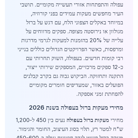
עפולה והתפתחות אזורי תעשייה מקומיים. תושבי
העיר מחפשים מעקות עמידים בפני קורוזיה,
במיוחד באקלים הצפוני הלח, עם דגש על ברזל
מגולוון או נירוסטה מצופה. ספקים מדווחים על
עלייה של 20% בהזמנות למעקות לגרמי מדרגות
ומרפסות, כאשר הפרויקטים הגדולים כוללים בנייני
רבי קומות חדשים. בעפולה, השוק תחרותי עם
כ-12 ספקים מרכזיים, המספקים שירותי ייצור,
התקנה ותחזוקה. הביקוש גבוה גם בקרב קבלנים
הפועלים באזור, שמעדיפים חומרים מקומיים
להפחתת זמני אספקה.
מחירי מעקות ברזל בעפולה בשנת 2026
מחירי
מעקות ברזל בעפולה
נעים בין 450 ל-1,200
ש"ח למטר רץ, תלוי בסוג העיצוב, החומר והגימור.
מעקה ברזל פשוט לגדר חיצונית עולה כ-450-600