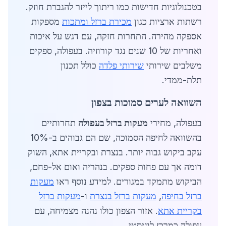
בטכנולוגיות חדישות כמו ריתוך לייזר להגברת חוזק.
רשתות ארציות כגון
מכירת ברזל ומתכות
מספקות
אספקה מהירה. התחרות חזקה, עם דגש על איכות
ואחריות של 10 שנים נגד קורוזיה. בעפולה, ספקים
משלבים שירותי
שירותי פלדה
כולל תכנון
תלת-ממדי.
השוואה לערים סמוכות בצפון
בעפולה, מחירי
מעקות ברזל בעפולה
תחרותיים
בהשוואה לחיפה הסמוכה, שם הם גבוהים ב-10%
עקב ביקוש גבוה יותר. בנצרת ובקריית אתא, השוק
דומה אך עם פחות ספקים. בנהריה ואום אל-פחם,
הביקוש מתמקד במגורים. למידע נוסף ראו
מעקות
ברזל בחיפה
,
מעקות ברזל בנצרת
ו-
מעקות ברזל
בקריית אתא
. אזור הצפון כולו נהנה מצמיחה, עם
עפולה כמרכז לוגיסטי.