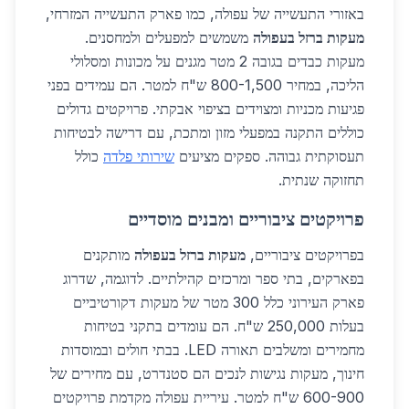
באזורי התעשייה של עפולה, כמו פארק התעשייה המזרחי,
מעקות ברזל בעפולה
משמשים למפעלים ולמחסנים.
מעקות כבדים בגובה 2 מטר מגנים על מכונות ומסלולי
הליכה, במחיר 800-1,500 ש"ח למטר. הם עמידים בפני
פגיעות מכניות ומצוידים בציפוי אבקתי. פרויקטים גדולים
כוללים התקנה במפעלי מזון ומתכת, עם דרישה לבטיחות
תעסוקתית גבוהה. ספקים מציעים
שירותי פלדה
כולל
תחזוקה שנתית.
פרויקטים ציבוריים ומבנים מוסדיים
בפרויקטים ציבוריים,
מעקות ברזל בעפולה
מותקנים
בפארקים, בתי ספר ומרכזים קהילתיים. לדוגמה, שדרוג
פארק העירוני כלל 300 מטר של מעקות דקורטיביים
בעלות 250,000 ש"ח. הם עומדים בתקני בטיחות
מחמירים ומשלבים תאורה LED. בבתי חולים ובמוסדות
חינוך, מעקות נגישות לנכים הם סטנדרט, עם מחירים של
600-900 ש"ח למטר. עיריית עפולה מקדמת פרויקטים