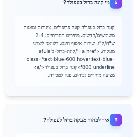
מי קונה ברזל בעפולה?
5
קונה ברזל בעפולה קונה פרופילים, צינורות ומוטות
משומשים/חדשים. מחירים תחרותיים: 2-4
ש"ח/ק"ג. שירות איסוף חינם. רלוונטי ליצרני
מעקות. <a href='/קונה-ברזל-בafula'
class='text-blue-600 hover:text-blue-
800 underline'>קונה ברזל בעפולה</a>
מציעה מחירים גבוהים. פנה למכירה.
איך לבחור מעקה ברזל לעפולה?
6