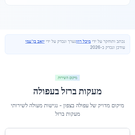
נכתב ותוחקר על ידי
מיכל רוזן
נערך ונבדק על ידי
יואב בן־עמי
עודכן ונבדק ב-2026
מיקום השירות
מעקות ברזל
ב
עפולה
מיקום מדויק של
עפולה
ב
צפון
- נגישות מעולה לשירותי
מעקות ברזל