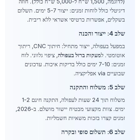
(לדוגמה, 1,500 ש"ח ל-5,000 ש"ח כולל). חוזה
דיגיטלי כולל לוחות זמנים: ייצור 5-7 ימים. תשלום
בשקלים, אפשרות כרטיסי אשראי ללא ריבית.
שלב 4: ייצור והכנה
במפעל בעפולה, ייצור מתחיל: חיתוך CNC, ריתוך
אוטומטי. ל
מעקות ברזל בעפולה
, ציפוי גלווני. לוח
זמנים: 7-10 ימים כולל בדיקות איכות. עדכונים
שבועיים via אפליקציה.
שלב 5: משלוח והתקנה
משלוח תוך 24 שעות לעפולה, התקנה חינם 1-2
ימים. צוות מקצועי מבטיח יישור מושלם. ב-2026,
זמנים קצרו בזכות משאיות חשמליות.
שלב 6: תשלום סופי ובקרה