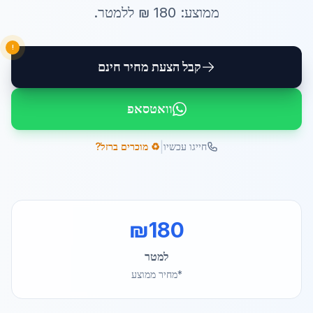
ממוצע:
180
₪ ל
למטר
.
!
קבל הצעת מחיר חינם
וואטסאפ
|
חייגו עכשיו
♻️ מוכרים ברזל?
₪
180
למטר
*מחיר ממוצע