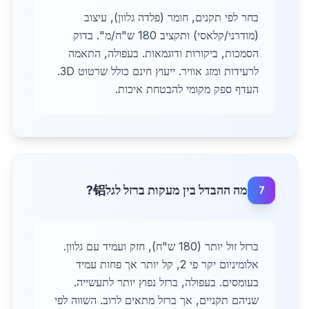
בחר לפי תקנים, חומר (פלדה גלוון), עיצוב
(מודרני/קלאסי) ותקציב 180 ש"ח/מ". בדוק
הסמכות, ביקורות ודוגמאות. בעפולה, התאמה
לרעידות ומזג אוויר. ייעוץ חינם כולל שרטוט 3D.
העדף ספק מקומי להבטחת איכות.
מה ההבדל בין מעקות ברזל לגל铝?
7
ברזל זול יותר (180 ש"ח), חזק ועמיד עם גלוון.
אלומיניום יקר פי 2, קל יותר אך פחות עמיד
בעומסים. בעפולה, ברזל נפוץ יותר לתעשייה.
שניהם תקניים, אך ברזל מתאים לרוב. השווה לפי