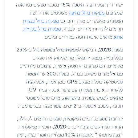
ישיר דרך נמל חיפה, חיסכון 15% במכס. ספקים כמו אלה
שמציעים
מעקות ברזל בחיפה
משלימים את הרשת
הצפונית, מאפשרים מגוון רחב. גם
מעקות ברזל בנצרת
תורמים לתחרות מחירים. לבסוף,
מעקות ברזל בקריית
אתא
מראים איכות דומה במחירים נמוכים.
בשנת 2026, הביקוש ל
מעקות ברזל בעפולה
גדל ב-25%
בגלל בנייה בעמק יזרעאל, מה שמחזק את ספקים
מקומיים. הם מציעים התאמה אישית, עיצובים מודרניים
עם אלומיניום משולב בברזל, בעלות 300 ש"ח/מטר.
לוגיסטיקה כוללת מעקב GPS בזמן אמת, אפליקציה
ללקוחות. איכות נשמרת עם ציפוי אבקה עמיד UV,
מתאים לשמש צפונית. בהשוואה, מרכז סובל מעומסי
תנועה, מעכב אספקה ב-2 ימים. צפון מנצח בכל פרמטר.
יתרונות נוספים: תמיכה מקומית, ספקים תורמים לקהילה,
הנחות לפרויקטים ציבוריים. ב-2026, תוכנית ממשלתית
"צפון מתפתח" מסבסדת 10% מעלויות חומרי בנייה, זמין