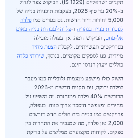
תקניים ישראליים (IS 1229). הביקוש צפוי לגדול
ב-20% עד סוף 2026, בעקבות תוכניות בנייה של
5,000 יחידות דיור חדשות. גם בערים כמו
פלדה
לעבודות בנייה בנהריה
ו-
פלדה לעבודות בנייה באום
אל-פחם
, הביקוש דומה, אך עפולה מובילה
בפרויקטים תעשייתיים. לקבלת
הצעת מחיר
מיידית, פנו לספקים מקומיים. בנוסף,
שירותי פלדה
כוללים ייעוץ הנדסי חינם.
השוק כולו מושפע ממגמות גלובליות כמו מעבר
לפלדה ירוקה, עם תקנים חדשים מ-2026
הדורשים 40% פלדה ממוחזרת. זה משפיע על
מחירים ומאפשר חיסכון ארוך טווח. בעפולה,
פרויקטים כמו בניית בית חולים חדש דורשים
2,000 טון פלדה, מה שמגביר את התחרות בין
ספקים. לקוחות מקצועיים ממליצים על בדיקת