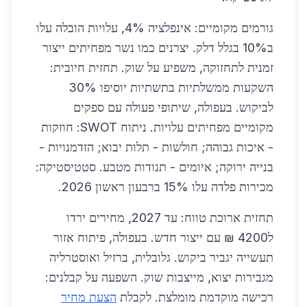
גורמים מקומיים: אינפלציה 4%, עלויות הובלה עלו
ב10% בגלל דלק. יצרנים כמו נשר מפחיתים ייצור
זמנית לתחזוקה, משפיע על שוק. תחזית חיובית:
השקעות ממשלתיות בתשתיות יוסיפו 30%
לביקוש. בעפולה, שיתופי פעולה עם ספקים
מקומיים מפחיתים עלויות. ניתוח SWOT: חוזקות
- איכות גבוהה; חולשות - תלות יבוא; הזדמנויות -
בנייה ירוקה; איומים - תנודות מטבע. סטטיסטיקה:
מכירות פלדה עלו 15% ברבעון ראשון 2026.
תחזית ארוכת טווח: עד 2027, מחירים ירדו
ל4200 ₪ עם ייצור חדש. בעפולה, פיתוח אזור
תעשייה יגביר ביקוש. גלובלית, ברזיל ואוסטרליה
מגבירות יצוא, מייצבות שוק. השפעה על קבלנים:
רכישה מוקדמת מומלצת. לקבלת
הצעת מחיר