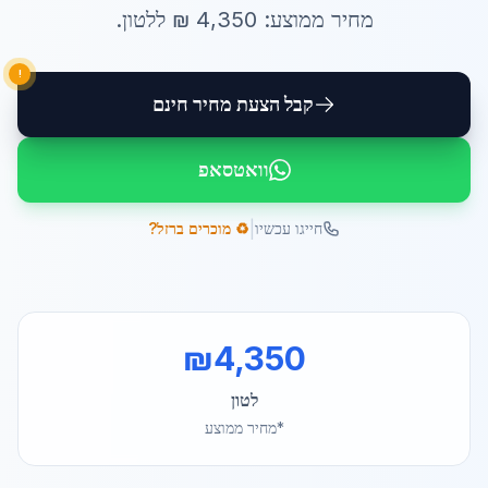
מחיר ממוצע:
4,350
₪ ל
לטון
.
!
קבל הצעת מחיר חינם
וואטסאפ
|
חייגו עכשיו
♻️ מוכרים ברזל?
₪
4,350
לטון
*מחיר ממוצע