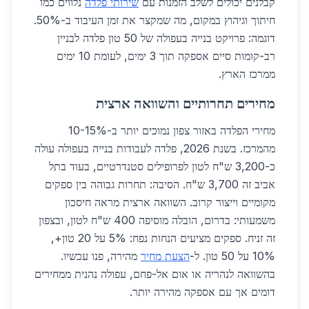
קבלנים יכולים לשלב הזמנות עם
שירותי פלדה
נלווים כמו
חיתוך וגיהוץ במקום, מה שמקצר את זמן העיבוד ב-50%.
דוגמה: פרויקט בנייה בעפולה של 50 טון פלדה לבניין
רב-קומות סיים אספקה תוך 3 ימים, לעומת 10 ימים
ממרכז הארץ.
מחירים תחרותיים והשוואה ארצית
מחירי הפלדה באזור צפון נמוכים יותר ב-10-15%
מהמרכז. בשנת 2026, פלדה לעבודות בנייה בעפולה עולה
כ-3,200 ש"ח לטון לפרופילים סטנדרטיים, בעוד בתל
אביב זה 3,700 ש"ח. הסיבה: תחרות גבוהה בין ספקים
מקומיים וייצור קרוב. השוואה ארצית מראה חיסכון
משמעותי: בדרום, הובלה מוסיפה 400 ש"ח לטון, ובצפון
זה זניח. ספקים מציעים הנחות נפח: 5% על 20 טון+,
10% על 50 טון. ל-
הצעת מחיר
מהירה, פנו עכשיו.
בהשוואה לנהריה או אום אל-פחם, עפולה נהנית ממחירים
דומים אך עם אספקה מהירה יותר.