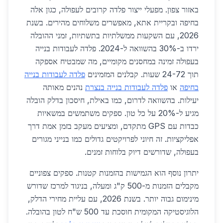
באזור צפון. מפעלי ייצור פלדה קרובים לעפולה, כגון אלה
בחיפה ובקריית אתא, מאפשרים משלוחים מהירים. בשנת
2026, עם השקעות ממשלתיות בתשתיות, זמני ההובלה
ירדו ב-30% בהשוואה ל-2024. פלדה לעבודות בנייה
בעפולה זמינה במחסנים מקומיים, מה שמבטיח אספקה
תוך 24-72 שעות. קבלנים המזמינים
פלדה לעבודות בנייה
בחיפה
או
פלדה לעבודות בנייה בנצרת
נהנים מאותה
יעילות. בהשוואה לדרום, כמו באילת, חיסכון בדלק הובלה
מגיע ל-20% על כל טון. ספקים משתמשים במשאיות
כבדות עם GPS מתקדם, ומציעים מעקב בזמן אמת דרך
אפליקציות. זה חיוני לפרויקטים גדולים כמו בנייני מגורים
בעפולה, שדורשים דיוק בלוחות זמנים.
יתרון נוסף הוא הגמישות בהזמנות קטנות. ספקים צפוניים
מקבלים הזמנות מ-500 ק"ג ומעלה, בניגוד למרכז שדורש
מינימום גבוה יותר. בשנת 2026, עם עליית מחירי הדלק,
הלוגיסטיקה המקומית חוסכת עד 500 ש"ח לטון בהובלה.