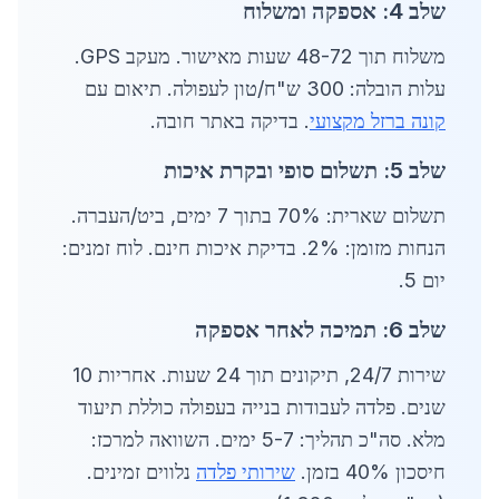
שלב 4: אספקה ומשלוח
משלוח תוך 48-72 שעות מאישור. מעקב GPS.
עלות הובלה: 300 ש"ח/טון לעפולה. תיאום עם
קונה ברזל מקצועי
. בדיקה באתר חובה.
שלב 5: תשלום סופי ובקרת איכות
תשלום שארית: 70% בתוך 7 ימים, ביט/העברה.
הנחות מזומן: 2%. בדיקת איכות חינם. לוח זמנים:
יום 5.
שלב 6: תמיכה לאחר אספקה
שירות 24/7, תיקונים תוך 24 שעות. אחריות 10
שנים. פלדה לעבודות בנייה בעפולה כוללת תיעוד
מלא. סה"כ תהליך: 5-7 ימים. השוואה למרכז:
חיסכון 40% בזמן.
שירותי פלדה
נלווים זמינים.