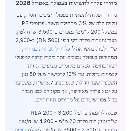
מחירי פלדה לתשתיות בעפולה באפריל 2026
מחירי הפלדה לתשתיות בעפולה יציבים יחסית, עם
עלייה קלה של 3% מתחילת השנה. פרופילי IPE
במשקל 200 ק"ג/מ' נמכרים ב-3,500 ש"ח לטון,
בעוד צינורות פלדה דקי דופן (DN 500) ב-2,900
ש"ח לטון. בהשוואה ל-
פלדה לתשתיות בנהריה
,
המחירים בעפולה נמוכים יותר בזכות קרבה למפעלי
ייצור בחיפה. ספקים מקומיים מציעים הנחות
לכמויות גדולות, עד 10% לרכישות מעל 50 טון.
השפעת שער הדולר, שנע סביב 3.7 ש"ח, משפיעה
על יבוא פלדה מאירופה, אך מקומיים כמו חברת
ברזל צפון שומרים על מחירים תחרותיים.
טבלה לדוגמה: פרופיל HEA 200 - 3,200
ש"ח/טון; לוח פלדה 20 מ"מ - 4,200 ש"ח/טון;
מיגון בטון B500 - 2,500 ש"ח/טון. לקבלת
הצעת