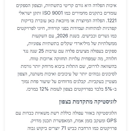
איכות הפלדה היא גורם קריטי בתשתיות, ובצפון הספקים
עומדים בתקנים מחמירים כמו ISO 9001 ותקן ישראלי
1221. הפלדה המיוצרת או מיובאת כאן עוברת בדיקות
קפדניות למתיחות ועמידות בפני קורוזיה, חיוני לפרויקטים
כמו גשרים וכבישים. בשנת 2026, עם השקעות
ממשלתיות של מיליארדי שקלים בתשתיות צפוניות,
ספקים בעפולה מציעים פלדה עם ערבות 25 שנה נגד
חלודה, מה שמפחית עלויות תחזוקה ארוכות טווח.
בהשוואה לדרום, שם התלות ביבוא מרוחק יותר גורמת
לסיכונים גבוהים יותר של עיכובים ואיכות משתנה, הצפון
מצטיין בעקביות. קבלנים מדווחים על שיעור פחת נמוך
ב-5% בלבד בפרויקטים בצפון לעומת 12% במרכז.
לוגיסטיקה מתקדמת בצפון
הלוגיסטיקה באזור עפולה כוללת רשת משאיות כבדות עם
GPS ומעקב בזמן אמת, המאפשרת תכנון מדויק.
פרויקטים כמו הרחבת כביש 71 יוצרים ביקוש גבוה