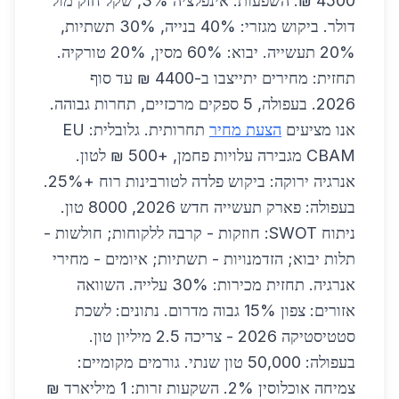
4500 ₪. השפעות: אינפלציה 3%, שקל חזק מול
דולר. ביקוש מגזרי: 40% בנייה, 30% תשתיות,
20% תעשייה. יבוא: 60% מסין, 20% טורקיה.
תחזית: מחירים יתייצבו ב-4400 ₪ עד סוף
2026. בעפולה, 5 ספקים מרכזיים, תחרות גבוהה.
אנו מציעים
הצעת מחיר
תחרותית. גלובלית: EU
CBAM מגבירה עלויות פחמן, +500 ₪ לטון.
אנרגיה ירוקה: ביקוש פלדה לטורבינות רוח +25%.
בעפולה: פארק תעשייה חדש 2026, 8000 טון.
ניתוח SWOT: חוזקות - קרבה ללקוחות; חולשות -
תלות יבוא; הזדמנויות - תשתיות; איומים - מחירי
אנרגיה. תחזית מכירות: 30% עלייה. השוואה
אזורים: צפון 15% גבוה מדרום. נתונים: לשכת
סטטיסטיקה 2026 - צריכה 2.5 מיליון טון.
בעפולה: 50,000 טון שנתי. גורמים מקומיים:
צמיחה אוכלוסין 2%. השקעות זרות: 1 מיליארד ₪