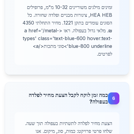
זמינים מילגים משוריינים 10-32 מ"מ, פרופילים
HEA HEB, צינורות מבניים ופלדה שחורה. כל
הסוגים עומדים בתקן 1221. מחיר התחלתי 4350
₪. מלאי גדול בעפולה. ראו <a href='/metal-
types' class='text-blue-600 hover:text-
blue-800 underline'>סוגי מתכות</a>
לפרטים.
כמה זמן לוקח לקבל הצעת מחיר לפלדה
6
בעפולה?
הצעת מחיר לפלדה לתשתיות בעפולה תוך שעה.
שלחו פרטי פרויקט: כמות, סוג, מיקום. אנו