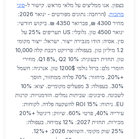
בצפון. אנו ממליצים על מלאי מראש. קישור ל-
סוגי
מתכות
. (הרחבה: נתונים מפורטים - ינואר 2026:
מחיר 4300 ₪, פברואר 4350 ₪. ביקוש חודשי:
ינואר 4500 טון. גלובלי: US תעריפים 25% על
סין. אסיה: הודו מגבירה ייצור. ישראל: ייצור מקומי
1.2 מיליון טון. בעפולה: פרויקט רכבת קלה 10,000
טון. תחזית רבעונית: Q1 8%, Q2 10%. מחירי
חומרי גלם: ברזל גולמי 1200$ טון. אנרגיה: חשמל
+20%. מיחזור: 70% פלדה ממחזור, חוסך
30%. בעפולה: 3 מפעלים מקומיים. יצוא: 10%
לשכונה. סיכונים: שביתות נמלים. הזדמנויות: קרנות
EU. ניתוח: ROI 15% להשקעה פלדה. לקוחות:
עירייה 40%, פרטי 60%. שיווק: דיגיטל +20%
מכירות. תחזית 2027: 12% צמיחה. בעפולה:
25% שוק מקומי. השוואה 2026: +12%.