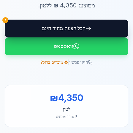
ממוצע:
4,350
₪ ל
לטון
.
!
קבל הצעת מחיר חינם
וואטסאפ
|
חייגו עכשיו
♻️ מוכרים ברזל?
₪
4,350
לטון
*מחיר ממוצע