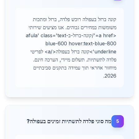
קונה ברזל בעפולה רוכש פלדה, ברזל ומתכות
משומשות במחירים גבוהים. אנו מציעים שירותי
<a href='/קונה-ברזל-בafula' class='text-
blue-600 hover:text-blue-800
underline'>קונה ברזל בעפולה</a> לפריטי
פלדה לתשתיות. תשלום מיידי, הערכה חינם.
מיחזור אחראי תוך עמידה בתקנים סביבתיים
2026.
מה סוגי פלדה לתשתיות זמינים בעפולה?
5