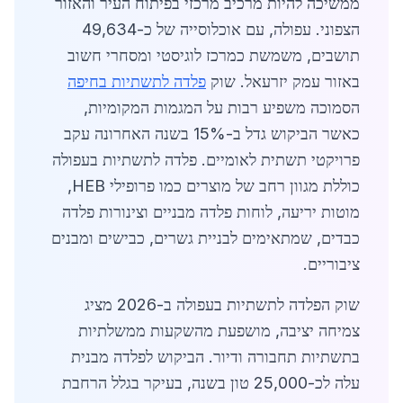
ממשיכה להיות מרכיב מרכזי בפיתוח העיר והאזור
הצפוני. עפולה, עם אוכלוסייה של כ-49,634
תושבים, משמשת כמרכז לוגיסטי ומסחרי חשוב
באזור עמק יזרעאל. שוק
פלדה לתשתיות בחיפה
הסמוכה משפיע רבות על המגמות המקומיות,
כאשר הביקוש גדל ב-15% בשנה האחרונה עקב
פרויקטי תשתית לאומיים. פלדה לתשתיות בעפולה
כוללת מגוון רחב של מוצרים כמו פרופילי HEB,
מוטות יריעה, לוחות פלדה מבניים וצינורות פלדה
כבדים, שמתאימים לבניית גשרים, כבישים ומבנים
ציבוריים.
שוק הפלדה לתשתיות בעפולה ב-2026 מציג
צמיחה יציבה, מושפעת מהשקעות ממשלתיות
בתשתיות תחבורה ודיור. הביקוש לפלדה מבנית
עלה לכ-25,000 טון בשנה, בעיקר בגלל הרחבת