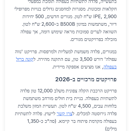
בתעשייה, פלדה לתשתיות בעפולה תומכת במפעלי
חקלאות ומכונות. מסגרות למחסנים גדולים בנויות מפרופילי
IPE, 2,900 ש"ח לטון. מגורים חדשים, 500 יחידות
דיור, משתמשות במיגון B500B ב-2,600 ש"ח לטון.
השוואה לערים סמוכות מראה שימוש דומה, אך עפולה
מובילה בפרויקטים מגורים.
במגורים, פלדה משמשת למעליות ולמרפסות. פרויקט 'נווה
עפולה' דורש 3,500 טון, עם התקנה מהירה. ל
קונה ברזל
בעפולה
, אנו מציעים אספקה מיידית.
פרויקטים מרכזיים ב-2026
פרויקט הרכבת הקלה צפונית משלב 12,000 טון פלדה
לתשתיות בעפולה. בניית בית חולים מורחב משתמשת
בלוחות עבים, 4,500 ש"ח לטון. תעשיית המזון משלבת
פלדה נירוסטה למכלים. ל
צרו קשר
לייעוץ. פלדה לתשתיות
בעפולה מקדמת פיתוח בר קיימא. (סה"כ כ-1,350
מילים)