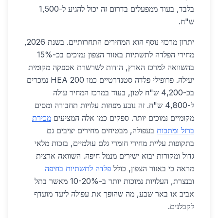
בלבד, בעוד ממפעלים בדרום זה יכול להגיע ל-1,500
ש"ח.
יתרון מרכזי נוסף הוא המחירים התחרותיים. בשנת 2026,
מחירי הפלדה לתשתיות באזור הצפון נמוכים בכ-15%
בהשוואה למרכז הארץ, הודות לשרשרת אספקה מקומית
יעילה. פרופילי פלדה סטנדרטיים כמו HEA 200 נמכרים
בכ-4,200 ש"ח לטון, בעוד במרכז המחיר עולה
ל-4,800 ש"ח. זה נובע מפחות עלויות תחבורה ומסים
מקומיים נמוכים יותר. ספקים כמו אלה המציעים
מכירת
ברזל ומתכות
בעפולה, מבטיחים מחירים יציבים גם
בתקופות עליית מחירי חומרי גלם עולמיים, בזכות מלאי
גדול ומקורות יבוא ישירים מנמל חיפה. השוואה ארצית
מראה כי באזור הצפון, כולל
פלדה לתשתיות בחיפה
ובנצרת, העלויות נמוכות יותר ב-10-20% מאשר בתל
אביב או באר שבע, מה שהופך את עפולה ליעד מועדף
לקבלנים.