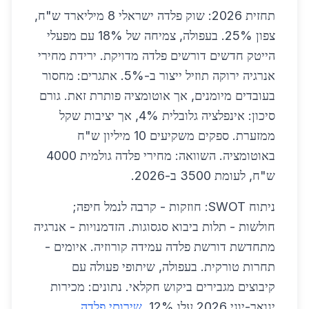
תחזית 2026: שוק פלדה ישראלי 8 מיליארד ש"ח,
צפון 25%. בעפולה, צמיחה של 18% עם מפעלי
הייטק חדשים דורשים פלדה מדויקת. ירידת מחירי
אנרגיה ירוקה תוזיל ייצור ב-5%. אתגרים: מחסור
בעובדים מיומנים, אך אוטומציה פותרת זאת. גורם
סיכון: אינפלציה גלובלית 4%, אך יציבות שקל
ממזערת. ספקים משקיעים 10 מיליון ש"ח
באוטומציה. השוואה: מחירי פלדה גולמית 4000
ש"ח, לעומת 3500 ב-2026.
ניתוח SWOT: חוזקות - קרבה לנמל חיפה;
חולשות - תלות ביבוא סגסוגות. הזדמנויות - אנרגיה
מתחדשת דורשת פלדה עמידה קורוזיה. איומים -
תחרות טורקית. בעפולה, שיתופי פעולה עם
קיבוצים מגבירים ביקוש חקלאי. נתונים: מכירות
ינואר-יוני 2026 עלו 12%.
שירותי פלדה