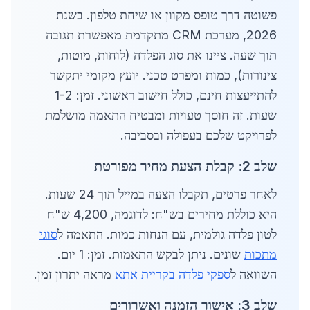
פשוטה דרך טופס מקוון או שיחת טלפון. בשנת
2026, מערכת CRM מתקדמת מאפשרת תגובה
תוך שעה. ציינו את סוג הפלדה (לוחות, מוטות,
צינורות), כמות ומפרט טכני. יועץ מקומי יתקשר
להתייעצות חינם, כולל חישוב ראשוני. זמן: 1-2
שעות. זה חוסך טעויות ומבטיח התאמה מושלמת
לפרויקט שלכם בעפולה ובסביבה.
שלב 2: קבלת הצעת מחיר מפורטת
לאחר פרטים, תקבלו הצעה במייל תוך 24 שעות.
היא כוללת מחירים בש"ח: לדוגמה, 4,200 ש"ח
לטון פלדה גולמית, עם הנחות כמות. התאמה ל
סוגי
מתכות
שונים. ניתן לבקש התאמות. זמן: 1 יום.
השוואה ל
ספקי פלדה בקריית אתא
מראה יתרון זמן.
שלב 3: אישור הזמנה ואשרורים