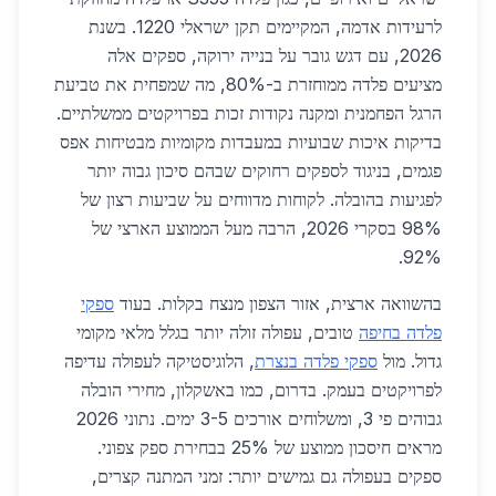
לרעידות אדמה, המקיימים תקן ישראלי 1220. בשנת
2026, עם דגש גובר על בנייה ירוקה, ספקים אלה
מציעים פלדה ממוחזרת ב-80%, מה שמפחית את טביעת
הרגל הפחמנית ומקנה נקודות זכות בפרויקטים ממשלתיים.
בדיקות איכות שבועיות במעבדות מקומיות מבטיחות אפס
פגמים, בניגוד לספקים רחוקים שבהם סיכון גבוה יותר
לפגיעות בהובלה. לקוחות מדווחים על שביעות רצון של
98% בסקרי 2026, הרבה מעל הממוצע הארצי של
92%.
בהשוואה ארצית, אזור הצפון מנצח בקלות. בעוד
ספקי
פלדה בחיפה
טובים, עפולה זולה יותר בגלל מלאי מקומי
גדול. מול
ספקי פלדה בנצרת
, הלוגיסטיקה לעפולה עדיפה
לפרויקטים בעמק. בדרום, כמו באשקלון, מחירי הובלה
גבוהים פי 3, ומשלוחים אורכים 3-5 ימים. נתוני 2026
מראים חיסכון ממוצע של 25% בבחירת ספק צפוני.
ספקים בעפולה גם גמישים יותר: זמני המתנה קצרים,