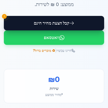
ממוצע:
0
₪ ל
שירות
.
!
קבל הצעת מחיר חינם
וואטסאפ
|
חייגו עכשיו
♻️ מוכרים ברזל?
₪
0
שירות
*מחיר ממוצע