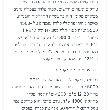
מפרויקטי תשתיות גדולים כמו הרחבת כבישי
עורקים ומגורים חדשים. ספקי פלדה בעפולה נהנים
מביקוש מקומי חזק בתעשייה החקלאית והבנייה,
כאשר מחירי פרופילי פלדה עומדים על 4500-
5500 ש"ח לטון, תלוי בסוג (H הוק או IPE).
צינורות גז ומים: 3800 ש"ח לטון, עם עלייה של
8% עקב עלויות אנרגיה גלובליות. גורמים גלובליים
כמו מתיחות בסחר סין-ארה"ב מעלים מחירי יבוא
ב-12%, מה שמחזק ייצור מקומי.
ביקוש ומחירים מקומיים
בעפולה, ביקוש לבטון מזוין עלה ב-20% עם
5000 יחידות דיור חדשות מתוכננות. מחירי מוטות
ברזל 12-20 מ"מ: 4200 ש"ח לטון. פלדה
מחוזקת: 4800 ש"ח. גורם מרכזי הוא פרויקט נמל
עמק יזרעאל, דורש 50 אלף טון פלדה. ספקים