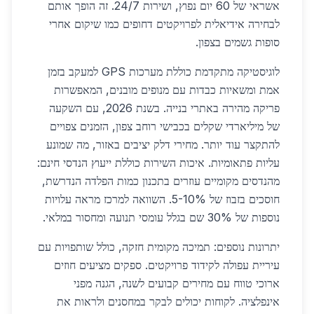
אשראי של 60 יום נפוץ, ושירות 24/7. זה הופך אותם
לבחירה אידיאלית לפרויקטים דחופים כמו שיקום אחרי
סופות גשמים בצפון.
לוגיסטיקה מתקדמת כוללת מערכות GPS למעקב בזמן
אמת ומשאיות כבדות עם מנופים מובנים, המאפשרות
פריקה מהירה באתרי בנייה. בשנת 2026, עם השקעה
של מיליארדי שקלים בכבישי רוחב צפון, הזמנים צפויים
להתקצר עוד יותר. מחירי דלק יציבים באזור, מה שמונע
עליות פתאומיות. איכות השירות כוללת ייעוץ הנדסי חינם:
מהנדסים מקומיים עוזרים בתכנון כמות הפלדה הנדרשת,
חוסכים בזבוז של 5-10%. השוואה למרכז מראה עלויות
נוספות של 30% שם בגלל עומסי תנועה ומחסור במלאי.
יתרונות נוספים: תמיכה מקומית חזקה, כולל שותפויות עם
עיריית עפולה לקידוד פרויקטים. ספקים מציעים חוזים
ארוכי טווח עם מחירים קבועים לשנה, הגנה מפני
אינפלציה. לקוחות יכולים לבקר במחסנים ולראות את