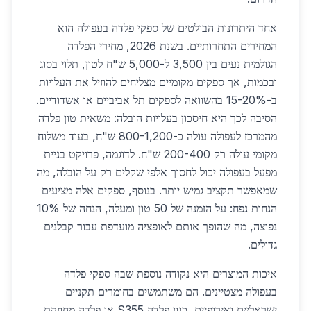
אחד היתרונות הבולטים של ספקי פלדה בעפולה הוא
המחירים התחרותיים. בשנת 2026, מחירי הפלדה
הגולמית נעים בין 3,500 ל-5,000 ש"ח לטון, תלוי בסוג
ובכמות, אך ספקים מקומיים מצליחים להוזיל את העלויות
ב-15-20% בהשוואה לספקים תל אביביים או אשדודיים.
הסיבה לכך היא חיסכון בעלויות הובלה: משאית טון פלדה
מהמרכז לעפולה עולה כ-800-1,200 ש"ח, בעוד משלוח
מקומי עולה רק 200-400 ש"ח. לדוגמה, פרויקט בניית
מפעל בעפולה יכול לחסוך אלפי שקלים רק על הובלה, מה
שמאפשר תקציב גמיש יותר. בנוסף, ספקים אלה מציעים
הנחות נפח: על הזמנה של 50 טון ומעלה, הנחה של 10%
נפוצה, מה שהופך אותם לאופציה מועדפת עבור קבלנים
גדולים.
איכות המוצרים היא נקודה נוספת שבה ספקי פלדה
בעפולה מצטיינים. הם משתמשים בחומרים תקניים
ישראליים ואירופיים, כגון פלדה S355 או פלדה מחוזקת