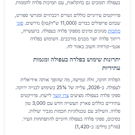
בעפולה תומכים גם בחקלאות, עם תמיכות פלדה לחממות.
פרויקטים עירוניים כוללים גשרים רכבתיים ומגרשי ספורט,
שבהם פרופילים כבדים (11,000 ש"ח/טון) נדרשים.
סוגי
מתכות
מגוונים זמינים מספקי פלדה בעפולה. בתעשייה,
ריתוך פלדה יוצר מבנים מורכבים. השימוש בפלדה
אנטי-קורוזיה חשוב באזור לח.
יתרונות שימוש בפלדה בעפולה ומגמות
עתידיות
הפלדה חזקה, זולה וגמישה, מה שהופך אותה אידיאלית
לעפולה. ב-2026, עלייה של 25% בשימוש לבנייה ירוקה.
ספקי פלדה בעפולה מציעים
צרו קשר
לייעוץ. פרויקטים
עתידיים כוללים פארק תעשייה חדש עם 3,000 טון
פלדה. השילוב עם טכנולוגיות חכמות מגביר יעילות.
בסיכום, ספקי פלדה בעפולה חיוניים להתפתחות העיר.
(סה"כ מילים: כ-1,420)