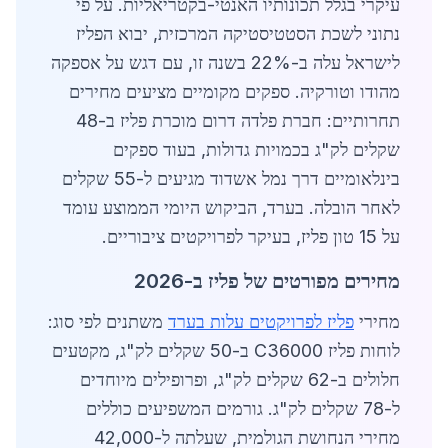
עיקרי בגלל תכונותיו האנטי-בקטריאליות. על פי
נתוני לשכת הסטטיסטיקה המרכזית, יבוא הפליז
לישראל עלה ב-22% בשנה זו, עם דגש על אספקה
מהודו וטורקיה. ספקים מקומיים מציעים מחירים
תחרותיים: חברת פלדה דרום מוכרת פליז ב-48
שקלים לק"ג בכמויות גדולות, בעוד ספקים
בינלאומיים דרך נמל אשדוד מגיעים ל-55 שקלים
לאחר הובלה. בערד, הביקוש היומי הממוצע עומד
על 15 טון פליז, בעיקר לפרויקטים ציבוריים.
מחירים מפורטים של פליז ב-2026
מחירי
פליז לפרויקטים עלות בערד
משתנים לפי סוג:
לוחות פליז C36000 ב-50 שקלים לק"ג, מקטעים
חלולים ב-62 שקלים לק"ג, ופרופילים מיוחדים
ל-78 שקלים לק"ג. גורמים המשפיעים כוללים
מחירי הנחושת הגולמית, שעלתה ל-42,000