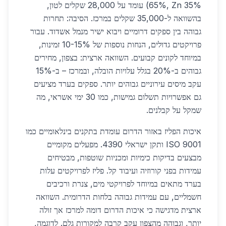
65%, Zn 35%) עומד על 28,000 שקלים לטון,
בהשוואה ל-35,000 שקלים במרכז. הסיבה: תחרות
גבוהה בין ספקים דרומיים ויבוא ישיר מנמל אשדוד. עבור
פרויקטים גדולים, הנחות נוספות של 10-15% זמינות,
במיוחד לקונים קבועים. השוואה ארצית: בצפון, מחירים
גבוהים ב-20% בגלל עלויות הובלה, ובמרכז – ב-15%
עקב מיסים עירוניים גבוהים יותר. ספקים בערד מציעים
גם אפשרויות תשלום גמישות, כמו 30 ימי אשראי, מה
שמקל על קבלנים.
איכות הפליז באזור הדרום עומדת בתקנים בינלאומיים כמו
ISO 9001 ותקן ישראלי 4390. מפעלים מקומיים
מבצעים בדיקות כימיות ומכניות שוטפות, מבטיחים
עמידות בפני קורוזיה ועיבוד קל. פליז לפרויקטים עלות
בערד מתאים במיוחד לפרויקטי מים, צנרת ורכיבים
חשמליים, עם עמידות גבוהה בלחות הדרומית. השוואה
ארצית מדגישה כי איכות הדרום דומה למרכז אך זולה
יותר, וגבוהה מהצפון עקב קרבה למקורות גלם. לדוגמה,