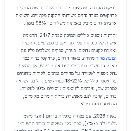
בדיקות מעבדה עצמאיות מבטיחות אחוזי נחושת מדויקים.
פרויקטים בערד נהנים משירותי התקנה מקומיים. השוואה
ארצית: דרום מוביל באמינות משלוחים (98% בזמן).
יתרונות נוספים כוללים תמיכה טכנית 24/7, התאמה
אישית של סגסוגות פליז לפרויקטים ספציפיים, ותוכניות
נאמנות לקונים גדולים. בערד, ספקים משלבים פליז עם
הצעת מחיר
מהירה. באזור הדרום, פרויקטי בנייה כמו
פארק התעשייה בערד מגבירים את הביקוש, אך ההיצע
גדול מספיק לשמירה על מחירים נמוכים. לקוחות מדווחים
על חיסכון כולל של 18-22% בפרויקטים גדולים. השוואה
למרכז: שם, עיכובים לוגיסטיים מוסיפים 10% לעלויות.
בדרום, קרבה לנגב מאפשרת כריית חומרים מקומיים,
מפחיתה תלות ביבוא.
בשנת 2026, עם צמיחה כלכלית בדרום (תוצר מקומי
גולמי עלה ב-7%), ספקי פליז משקיעים בציוד חדש כמו