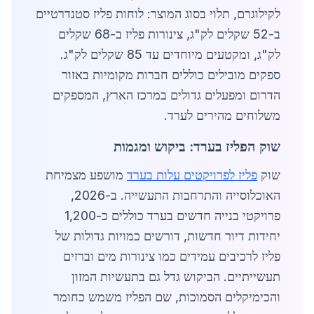
לקילוגרם, תלוי בסוג המוצר: לוחות פליז סטנדרטיים
ב-52 שקלים לק"ג, צינורות פליז ב-68 שקלים
לק"ג, ומקטעים מיוחדים עד 85 שקלים לק"ג.
ספקים מובילים כוללים חברות מקומיות באזור
הדרום ומפעלים גדולים במרכז הארץ, המספקים
משלוחים מהירים לערד.
שוק הפליז בערד: ביקוש ומגמות
שוק
פליז לפרויקטים עלות בערד
מושפע מצמיחת
האוכלוסייה והתרחבות התעשייה. ב-2026,
פרויקטי בנייה חדשים בערד כוללים כ-1,200
יחידות דיור חדשות, דורשים כמויות גדולות של
פליז לרכיבים עמידים כמו צינורות מים וברזים
תעשייתיים. הביקוש גדל גם בתעשיות המזון
והכימיקלים הסמוכות, שם הפליז משמש כחומר