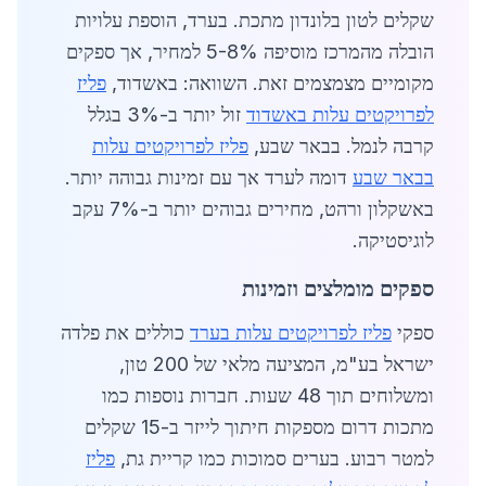
שקלים לטון בלונדון מתכת. בערד, הוספת עלויות
הובלה מהמרכז מוסיפה 5-8% למחיר, אך ספקים
מקומיים מצמצמים זאת. השוואה: באשדוד,
פליז
לפרויקטים עלות באשדוד
זול יותר ב-3% בגלל
קרבה לנמל. בבאר שבע,
פליז לפרויקטים עלות
בבאר שבע
דומה לערד אך עם זמינות גבוהה יותר.
באשקלון ורהט, מחירים גבוהים יותר ב-7% עקב
לוגיסטיקה.
ספקים מומלצים וזמינות
ספקי
פליז לפרויקטים עלות בערד
כוללים את פלדה
ישראל בע"מ, המציעה מלאי של 200 טון,
ומשלוחים תוך 48 שעות. חברות נוספות כמו
מתכות דרום מספקות חיתוך לייזר ב-15 שקלים
למטר רבוע. בערים סמוכות כמו קריית גת,
פליז