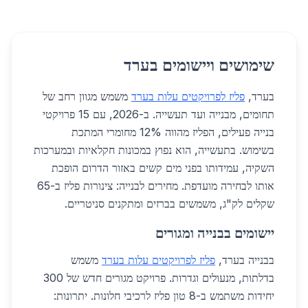
שימושים ויישומים בערד
בערד,
פליז לפרויקטים עלות בערד
משמש מגוון רחב של
תחומים, מבנייה ועד תעשייה. ב-2026, עם 15 פרויקטי
בנייה פעילים, הפליז מהווה 12% מחומרי המתכת
בשימוש. בתעשייה, הוא נפוץ במכונות חקלאיות ובמערכות
השקיה, עמידותו בפני מים קשים באזור הדרום הופכת
אותו לבחירה מועדפת. מחירים לבנייה: צינורות פליז ב-65
שקלים לק"ג, משמשים בברזים ומתקנים סניטריים.
יישומים בבנייה ומגורים
בבנייה בערד,
פליז לפרויקטים עלות בערד
משמש
בדלתות, מנעולים וגדרות. פרויקט מגורים חדש של 300
יחידות משתמש ב-8 טון פליז לרכיבי חלונות. יתרונות: