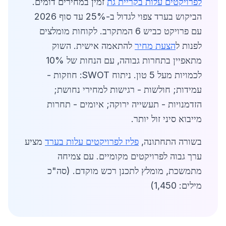
לפרויקטים עלות בקריית גת
זמין במחירים דומים.
הביקוש בערד צפוי לגדול ב-25% עד סוף 2026
עם פרויקט כביש 6 המתקרב. לקוחות מומלצים
לפנות ל
הצעת מחיר
להתאמה אישית. השוק
מתאפיין בתחרות גבוהה, עם הנחות של 10%
לכמויות מעל 5 טון. ניתוח SWOT: חוזקות -
עמידות; חולשות - רגישות למחירי נחושת;
הזדמנויות - תעשייה ירוקה; איומים - תחרות
מייבוא סיני זול יותר.
בשורה התחתונה,
פליז לפרויקטים עלות בערד
מציע
ערך גבוה לפרויקטים מקומיים. עם צמיחה
מתמשכת, מומלץ לתכנן רכש מוקדם. (סה"כ
מילים: 1,450)