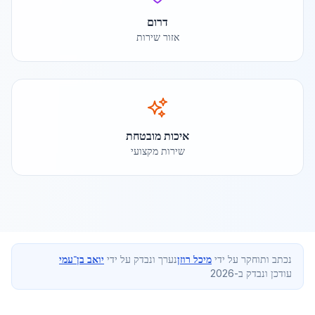
דרום
אזור שירות
איכות מובטחת
שירות מקצועי
נכתב ותוחקר על ידי
מיכל רוזן
נערך ונבדק על ידי
יואב בן־עמי
עודכן ונבדק ב-2026