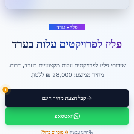
פליז
•
ערד
פליז לפרויקטים עלות
ב
ערד
שירותי
פליז לפרויקטים עלות
מקצועיים ב
ערד
,
דרום
.
מחיר ממוצע:
28,000
₪ ל
לטון
.
!
קבל הצעת מחיר חינם
וואטסאפ
|
חייגו עכשיו
♻️ מוכרים ברזל?