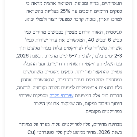
תעשייתיים, בנייה ומכונות. השוואה ארצית מראה כי
ספקים דרומיים חוסכים עד 25% בעלויות בהשוואה
למרכז הארץ, בזכות קרבה למפעלי ייצור ולנמלי יבוא.
לוגיסטית, האזור הדרום מצטיין בכבישים מהירים כמו
כביש 6 וכביש 40, המקשרים את ערד ישירות לנמל
אשדוד. משלוחי פליז לפרויקטים עלות בערד מגיעים תוך
2-3 ימים בלבד, לעומת 5-7 ימים מהמרכז. בשנת 2026,
עם השלמת פרויקטי התשתית הדרומיים, זמני ההובלה
צפויים להתקצר עוד יותר. ספקים מקומיים משתמשים
במחסנים מתקדמים בערד ובסביבה, המאפשרים אחסון
פליז בתנאים אופטימליים למניעת חלודה וקורוזיה. לדוגמה,
חברות כמו אלה המציעות
שירותי פלדה
מספקות שירותי
חיתוך ועיבוד במקום, מה שמקצר את זמן הייצור
בפרויקטים מקומיים.
מבחינת מחירים, פליז לפרויקטים עלות בערד זול במיוחד
בשנת 2026. מחיר ממוצע לטון פליז סטנדרטי (Cu