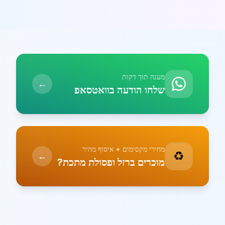
מענה תוך דקות
←
שלחו הודעה בוואטסאפ
מחירי מקסימום + איסוף מהיר
♻️
←
מוכרים ברזל ופסולת מתכת?