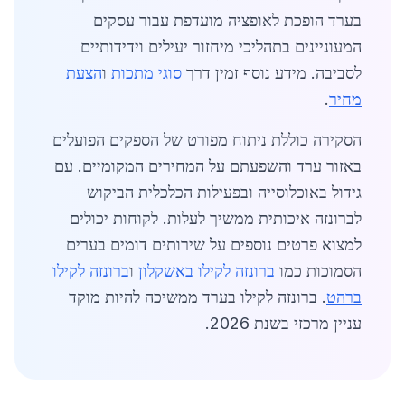
בערד הופכת לאופציה מועדפת עבור עסקים
המעוניינים בתהליכי מיחזור יעילים וידידותיים
לסביבה. מידע נוסף זמין דרך
סוגי מתכות
ו
הצעת
מחיר
.
הסקירה כוללת ניתוח מפורט של הספקים הפועלים
באזור ערד והשפעתם על המחירים המקומיים. עם
גידול באוכלוסייה ובפעילות הכלכלית הביקוש
לברונזה איכותית ממשיך לעלות. לקוחות יכולים
למצוא פרטים נוספים על שירותים דומים בערים
הסמוכות כמו
ברונזה לקילו באשקלון
ו
ברונזה לקילו
ברהט
. ברונזה לקילו בערד ממשיכה להיות מוקד
עניין מרכזי בשנת 2026.