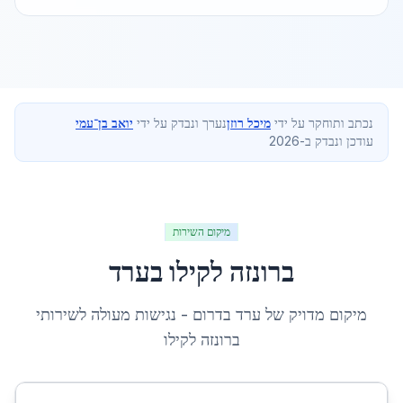
נכתב ותוחקר על ידי
מיכל רוזן
נערך ונבדק על ידי
יואב בן־עמי
עודכן ונבדק ב-2026
מיקום השירות
ברונזה לקילו
ב
ערד
מיקום מדויק של
ערד
ב
דרום
- נגישות מעולה לשירותי
ברונזה לקילו