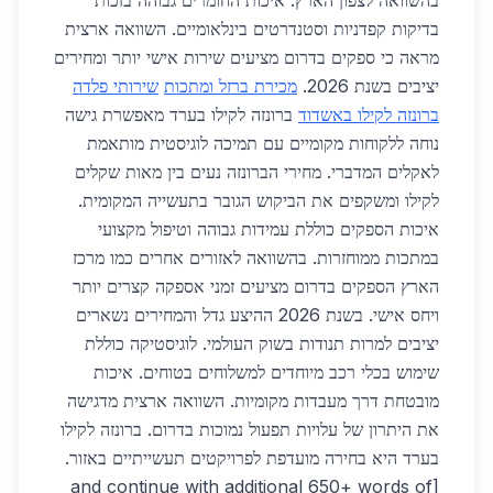
בהשוואה לצפון הארץ. איכות החומרים גבוהה בזכות
בדיקות קפדניות וסטנדרטים בינלאומיים. השוואה ארצית
מראה כי ספקים בדרום מציעים שירות אישי יותר ומחירים
יציבים בשנת 2026.
מכירת ברזל ומתכות
שירותי פלדה
ברונזה לקילו באשדוד
ברונזה לקילו בערד מאפשרת גישה
נוחה ללקוחות מקומיים עם תמיכה לוגיסטית מותאמת
לאקלים המדברי. מחירי הברונזה נעים בין מאות שקלים
לקילו ומשקפים את הביקוש הגובר בתעשייה המקומית.
איכות הספקים כוללת עמידות גבוהה וטיפול מקצועי
במתכות ממוחזרות. בהשוואה לאזורים אחרים כמו מרכז
הארץ הספקים בדרום מציעים זמני אספקה קצרים יותר
ויחס אישי. בשנת 2026 ההיצע גדל והמחירים נשארים
יציבים למרות תנודות בשוק העולמי. לוגיסטיקה כוללת
שימוש בכלי רכב מיוחדים למשלוחים בטוחים. איכות
מובטחת דרך מעבדות מקומיות. השוואה ארצית מדגישה
את היתרון של עלויות תפעול נמוכות בדרום. ברונזה לקילו
בערד היא בחירה מועדפת לפרויקטים תעשייתיים באזור.
[and continue with additional 650+ words of