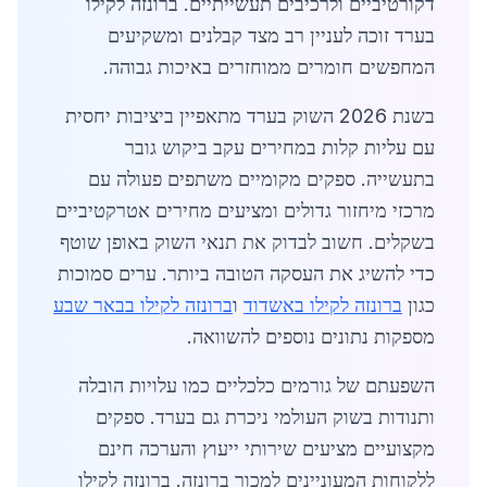
דקורטיביים ולרכיבים תעשייתיים. ברונזה לקילו
בערד זוכה לעניין רב מצד קבלנים ומשקיעים
המחפשים חומרים ממוחזרים באיכות גבוהה.
בשנת 2026 השוק בערד מתאפיין ביציבות יחסית
עם עליות קלות במחירים עקב ביקוש גובר
בתעשייה. ספקים מקומיים משתפים פעולה עם
מרכזי מיחזור גדולים ומציעים מחירים אטרקטיביים
בשקלים. חשוב לבדוק את תנאי השוק באופן שוטף
כדי להשיג את העסקה הטובה ביותר. ערים סמוכות
כגון
ברונזה לקילו באשדוד
ו
ברונזה לקילו בבאר שבע
מספקות נתונים נוספים להשוואה.
השפעתם של גורמים כלכליים כמו עלויות הובלה
ותנודות בשוק העולמי ניכרת גם בערד. ספקים
מקצועיים מציעים שירותי ייעוץ והערכה חינם
ללקוחות המעוניינים למכור ברונזה. ברונזה לקילו