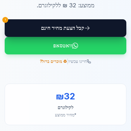
ממוצע:
32
₪ ל
לקילוגרם
.
!
קבל הצעת מחיר חינם
וואטסאפ
|
חייגו עכשיו
♻️ מוכרים ברזל?
₪
32
לקילוגרם
*מחיר ממוצע