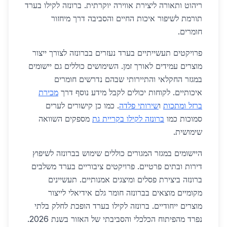
ריהוט ותאורה ליצירת אווירה יוקרתית. ברונזה לקילו בערד
תורמת לשיפור איכות החיים והסביבה דרך מיחזור
חומרים.
פרויקטים תעשייתיים בערד נעזרים בברונזה לצורך ייצור
מוצרים עמידים לאורך זמן. השימושים כוללים גם יישומים
במגזר החקלאי והתיירותי שבהם נדרשים חומרים
איכותיים. לקוחות יכולים לקבל מידע נוסף דרך
מכירת
ברזל ומתכות
ו
שירותי פלדה
. כמו כן קישורים לערים
סמוכות כמו
ברונזה לקילו בקריית גת
מספקים השוואה
שימושית.
היישומים במגזר המגורים כוללים שימוש בברונזה לשיפוץ
דירות ובתים פרטיים. פרויקטים ציבוריים בערד משלבים
ברונזה ביצירת פסלים ומיצגים אמנותיים. תעשיינים
מקומיים מוצאים בברונזה חומר גלם אידיאלי לייצור
מוצרים ייחודיים. ברונזה לקילו בערד הופכת לחלק בלתי
נפרד מהפיתוח הכלכלי והסביבתי של האזור בשנת 2026.