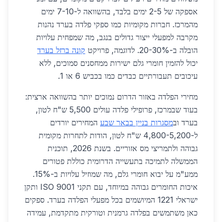
אספקה של 2-5 ימים בלבד, בהשוואה ל-7-10 ימים
מהמרכז. חברות מקומיות כמו ספקי פלדה בערד נהנות
מקרבה למפעלי ייצור גדולים בנגב, מה שמפחית עלויות
הובלה ב-20-30%. לדוגמה, פרויקט
קונה ברזל בערד
יכול להזמין חומרי גלם ישירות ממחסנים סמוכים, ללא
עיכובים תעבורתיים כבדים כמו בכביש 6 או 1.
מחירי הפלדה באזור הדרום נמוכים יותר בהשוואה ארצית:
בעוד שבמרכז, פרופילי פלדה עולים 5,500 ש"ח לטון,
בערד וב
מסגרות בניין בבאר שבע
המחירים יורדים
ל-4,800-5,200 ש"ח לטון, הודות לתחרות מקומית
גבוהה ולתמריצי מס אזוריים. בשנת 2026, תוכנית
הממשלה לתמיכה בתעשייה הדרומית כוללת פטורים
ממע"מ על יבוא חומרי גלם, מה שמוזיל עלויות ב-15%.
איכות החומרים גבוהה במיוחד, עם תקני ISO 9001 ותקן
ישראלי 1221 המיושמים בכל מפעלי הפלדה בערד. ספקים
כאן משתמשים בפלדה גרמנית וטורקית מתקדמת, עמידה