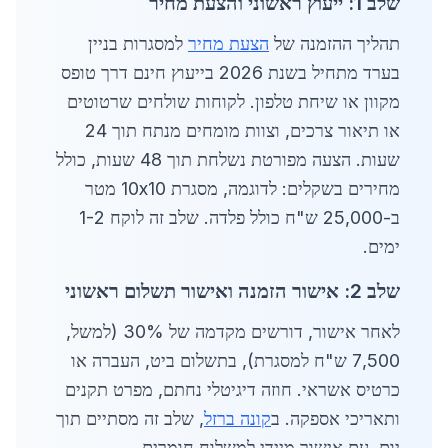
שלב 1: ייעוץ ראשוני והצעת מחיר
תהליך ההזמנה של
הצעת מחיר
למסגרות בניין
בערד מתחיל בשנת 2026 בייעוץ חינם דרך טופס
מקוון או שיחת טלפון. לקוחות שולחים שרטוטים
או תיאור צרכים, וצוות מומחים מנתח תוך 24
שעות. הצעה מפורטת נשלחת תוך 48 שעות, כולל
מחירים בשקלים: לדוגמה, מסגרת 10x10 מטר
ב-25,000 ש"ח כולל פלדה. שלב זה לוקח 1-2
ימים.
שלב 2: אישור הזמנה ואישור תשלום ראשוני
לאחר אישור, דורשים מקדמה של 30% (למשל,
7,500 ש"ח למסגרת), בתשלום ביט, העברה או
כרטיס אשראי. חוזה דיגיטלי נחתם, מפרט תקנים
ותאריכי אספקה. ב
קונה ברזל
, שלב זה מסתיים תוך
יום, עם אישור מיידי למשלוח חומרים.