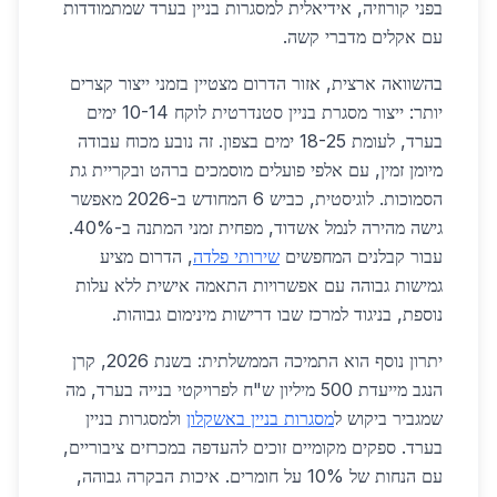
בפני קורוזיה, אידיאלית למסגרות בניין בערד שמתמודדות
עם אקלים מדברי קשה.
בהשוואה ארצית, אזור הדרום מצטיין בזמני ייצור קצרים
יותר: ייצור מסגרת בניין סטנדרטית לוקח 10-14 ימים
בערד, לעומת 18-25 ימים בצפון. זה נובע מכוח עבודה
מיומן זמין, עם אלפי פועלים מוסמכים ברהט ובקריית גת
הסמוכות. לוגיסטית, כביש 6 המחודש ב-2026 מאפשר
גישה מהירה לנמל אשדוד, מפחית זמני המתנה ב-40%.
עבור קבלנים המחפשים
שירותי פלדה
, הדרום מציע
גמישות גבוהה עם אפשרויות התאמה אישית ללא עלות
נוספת, בניגוד למרכז שבו דרישות מינימום גבוהות.
יתרון נוסף הוא התמיכה הממשלתית: בשנת 2026, קרן
הנגב מייעדת 500 מיליון ש"ח לפרויקטי בנייה בערד, מה
שמגביר ביקוש ל
מסגרות בניין באשקלון
ולמסגרות בניין
בערד. ספקים מקומיים זוכים להעדפה במכרזים ציבוריים,
עם הנחות של 10% על חומרים. איכות הבקרה גבוהה,