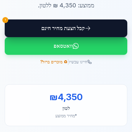
ממוצע:
4,350
₪ ל
לטון
.
!
קבל הצעת מחיר חינם
וואטסאפ
|
חייגו עכשיו
♻️ מוכרים ברזל?
₪
4,350
לטון
*מחיר ממוצע