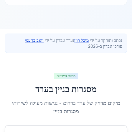
נכתב ותוחקר על ידי
מיכל רוזן
נערך ונבדק על ידי
יואב בן־עמי
עודכן ונבדק ב-2026
מיקום השירות
מסגרות בניין
ב
ערד
מיקום מדויק של
ערד
ב
דרום
- נגישות מעולה לשירותי
מסגרות בניין