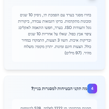
בחרו מסגר בערד עם הסמכת תי, ניסיון 10 שנים
ומכונות מתקדמות. בדקו דוגמאות עבודה, ביקורות
גוגל ותעודות ISO. בערד, חפשו התאמה לאקלים:
ציפוי אבץ כפול. שאלו על אחריות 10 שנים
ובדיקות איכות. השוו 3 הצעות, התמקדו במחיר
כולל. הצעות חינם זמינות. יתרון מקומי: משלוח
מהיר. (97 מילים)
מה תקני הבטיחות למסגרות בניין?
4
תקנים מרכזיים: תי 1222 לפלדה, 528 לבטיחות