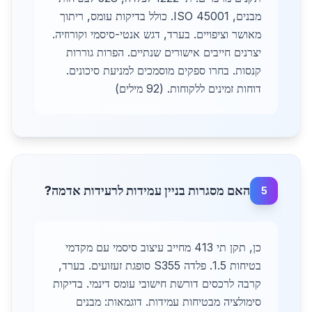
מבנים, ISO 45001. כולל בדיקות עומס, ריתוך
מאושר וציפויים. בערד, דגש אנטי-סיסמי וקורוזיה.
יצרנים חייבים אישורים שנתיים. הפרות גוררות
קנסות. בחרו ספקים מוסמכים למניעת סיכונים.
דוחות זמינים ללקוחות. (92 מילים)
האם מסגרות בניין עמידות לרעידות אדמה?
5
כן, תקן תי 413 מחייב עיצוב סיסמי עם מקדמי
בטיחות 1.5. פלדה S355 סופגת זעזועים. בערד,
קרבה לרכסים דורשת חישובי עומס דינמי. בדיקות
סימולציה מבטיחות עמידות. דוגמאות: מבנים