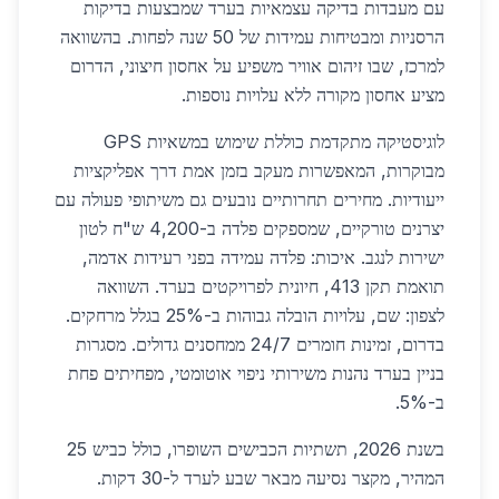
עם מעבדות בדיקה עצמאיות בערד שמבצעות בדיקות
הרסניות ומבטיחות עמידות של 50 שנה לפחות. בהשוואה
למרכז, שבו זיהום אוויר משפיע על אחסון חיצוני, הדרום
מציע אחסון מקורה ללא עלויות נוספות.
לוגיסטיקה מתקדמת כוללת שימוש במשאיות GPS
מבוקרות, המאפשרות מעקב בזמן אמת דרך אפליקציות
ייעודיות. מחירים תחרותיים נובעים גם משיתופי פעולה עם
יצרנים טורקיים, שמספקים פלדה ב-4,200 ש"ח לטון
ישירות לנגב. איכות: פלדה עמידה בפני רעידות אדמה,
תואמת תקן 413, חיונית לפרויקטים בערד. השוואה
לצפון: שם, עלויות הובלה גבוהות ב-25% בגלל מרחקים.
בדרום, זמינות חומרים 24/7 ממחסנים גדולים. מסגרות
בניין בערד נהנות משירותי ניפוי אוטומטי, מפחיתים פחת
ב-5%.
בשנת 2026, תשתיות הכבישים השופרו, כולל כביש 25
המהיר, מקצר נסיעה מבאר שבע לערד ל-30 דקות.