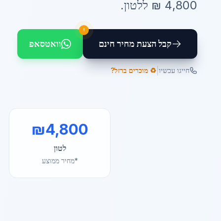
4,800
₪ ל
לטון
.
!
קבל הצעת מחיר חינם
וואטסאפ
|
חייגו עכשיו
♻️ מוכרים ברזל?
₪
4,800
לטון
*מחיר ממוצע