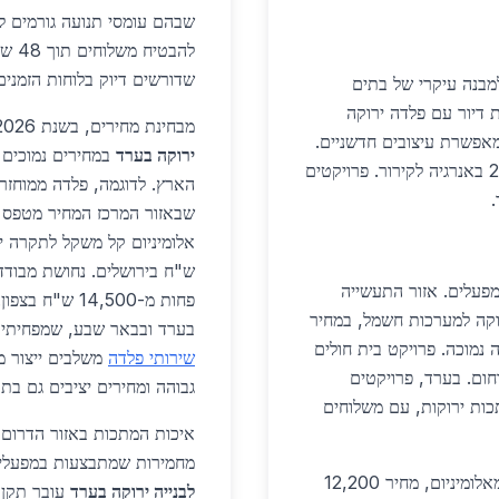
שבהם עומסי תנועה גורמים לע
להבט
שדורשים דיוק בלוחות הזמנים
בנה עיקרי של בתים
שכונת 'נווה ירוק' כוללת 500 יחידות דיור עם פלדה ירוקה
מבחינת מחירים, בשנת 2026, ספקים מקומיים בארד מציעים
 4,900 ש"ח/טון, המפחיתה משקל ב-15% ומאפשרת עיצובים חדשניים.
ירוקה בערד
אלומיניום ממוחזר משמש לחלונות ודלתות, חוסך 25% באנרגיה לקירור. פרויקטים
מפעלים. אזור התעשייה
פחות מ-14,500 
 נחושת ירוקה למערכות חשמל, במחיר
בערד ובבאר שבע, שמפחיתים 
: עמידות 50 שנה, תחזוקה נמוכה. פרויקט בית חולים
שירותי פלדה
משלבים ייצור מ
ום. בערד, פרויקטים
גבוהה ומחירים יציבים גם בתק
רק סולארי דורשים 5,000 טון מתכות ירוקות, עם משלוחים
איכות המתכות באזור הדרום 
מחמירות שמתבצעות במפעלים מקומיים. 
במגזר המסחרי, חנויות ומרכזים משתמשים בחיפויים מאלומיניום, מחיר 12,200
לבנייה ירוקה בערד