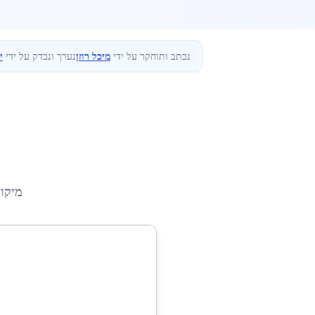
נכתב ותוחקר על ידי
מיכל רוזן
נערך ונבדק על ידי
י
מיקו