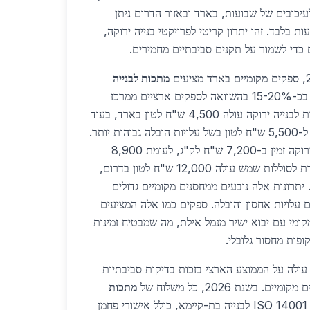
יכובים של שבועות, בארד ובאזור הדרום ניתן
יח משלוחים תוך 48 שעות בלבד. זהו יתרון קריטי לפרויקטי בנייה ירוקה,
 כדי לשמור על תקנים סביבתיים מחמירים.
מתכות לבנייה
במחירים נמוכים בכ-15-20% בהשוואה לספקים ארציים ממרכז
הארץ. לדוגמה, פלדה ממוחזרת לבנייה ירוקה עולה 4,500 ש"ח לטון בארד, בעוד
שבאזור המרכז המחיר מטפס ל-5,500 ש"ח לטון בשל עלויות הובלה גבוהות יותר.
אלומיניום קל משקל לתקרה ירוקה זמין ב-7,200 ש"ח לק"ג, לעומת 8,900
ש"ח בירושלים. נחושת מבודדת לסוללות שמש עולה 12,000 ש"ח לטון בדרום,
ש"ח בצפון. יתרונות אלה נובעים ממחסנים מקומיים גדולים
עלויות אחסון והובלה. ספקים כמו אלה המציעים
קומי עם יבוא ישיר מנמל אילת, מה שמבטיח זמינות
ופות מחסור גלובלי.
עולה על הממוצע הארצי בזכות בדיקות סביבתיות
בשנת 2026, כל משלוח של
מתכות
עובר תקן ISO 14001 לבנייה בת-קיימא, כולל אישורי פחמן