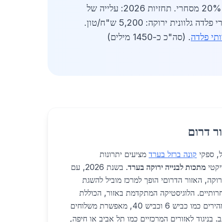
בערד, מרכזי הפצה חדשים מאפשרים משלוחים תוך 24 שעות. ביקוש מגזרים: 50% מגורים, 30% תעשייה, 20% מסחרי. תחזיות 2026: עלייה של
25% בביקוש אלומיניום ירוק. ספקים מקומיים משקיעים בטכנולוגיות חיתוך אקולוגיות, ללא גזים רעילים. מחירי פלדה גלוונית ירוקה: 5,200 ש"ח/טון.
תי פלדה
. (סה"כ כ-1450 מילים)
ר דרום
, ספקי
קונה ברזל בערד
מציעים יתרונות
יקטי
מתכות לבנייה ירוקה בערד
. בשנת 2026, עם
וקה, האזור הדרוםי הופך למרכז מוביל להשגת
רותיים. הלוגיסטיקה המתקדמת באזור, הכוללת
קרבה לנמל אשדוד ולכבישי מהירים כמו כביש 6 וכביש 40, מאפשרת משלוחים
ב. בניגוד לאזורים המרכזיים כמו תל אביב או חיפה,