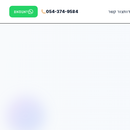
דות
צור קשר
054-374-9584
וואטסאפ