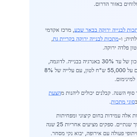
כות לבנייה ירוקה בבאר שבע
, מרכז אקדמי
תית; ו-
מתכות לבנייה ירוקה בקריית גת
,
כוללים עמידות גבוהה בפני קורוזיה, בזכות ציפויים אורגניים ללא כרום, וחיסכון של עד 30% באנרגיה בבנייה. לדוגמה,
פרויקט מגורים בערד משתמש בפלדה ממוחזרת שמפחיתה פליטות CO2 ב-40%. מחירי נחושת ירוקה עומדים על 55,000 ש"ח לטון, עם עלייה של 8%
למינימום.
הצעת
סוגי מתכות
.
ות. בערד, אזור נגב מדברי, מתכות אלה עמידות בחום קיצוני ומפחיתות
צריכת מיזוג אוויר. השוואה: פלדה רגילה 4,200 ש"ח/טון לעומת ירוקה 4,800 ש"ח/טון, עם החזר השקעה תוך שנתיים. ספקים מציעים אחריות 25 שנה
 מחיר 11,800 ש"ח/טון. השוק צומח בזכות שיתופי פעולה עם אירופה, יבוא נקי מסחר.