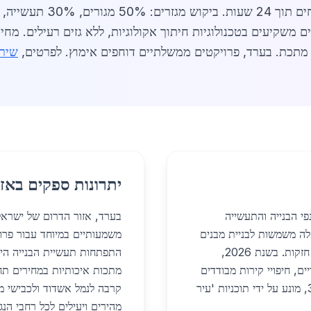
שירו
יתרונות ספקים באזו
י הבנייה והתעשייה
בערד, אזור הדרום של ישראל
לה משמשות לבניית מבנים
משמעותיים במיוחד עבור פרו
חסכוניים באנרגיה, עמידים בפני שמש קופחת ורוחות חזקות. בשנת 2026,
התפתחות תעשיית הבנייה היר
ם, חיפויי קירות מבודדים
מתכות איכותיות במחירים תח
ופנלים מודולריים. הביקוש ליישומים אלה גדל ב-30%, מונע על ידי תוכניות 'עיר
מהירים ויעילים לכל רחבי הנג