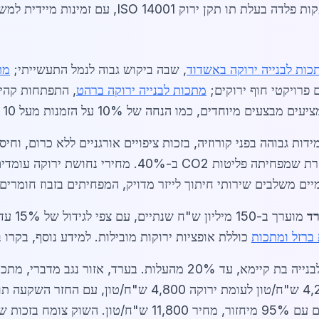
ISO 1, עם זמינות מיידית למשלוחים באזור הדרום.
כות לבנייה ירוקה באשדוד
, שבה ביקוש גבוה לנמל התעשייתי;
מת
 פרויקטי חוף ירוקים;
מתכות לבנייה ירוקה ברהט
, התפתחות קהיל
, כמו הנחה של 10% על הזמנות מעל 10 טון פלדה ירוקה.
ם משלבים שירותי חיתוך לייזר מדויק, המפחיתים בזבוז חומרים 
רד
מוערך ב-150 מיליון ש"ח שנתיים, עם צפי לגידול של 15% עד סוף השנה. קבלנים יכולים ליהנות מ
ברזל ומתכות
כוללת אופציות ירוקות מובילות. למידע נוסף, בקרו ב
התפתחות השוק נובעת גם ממענקי ממשלה לבנייה בת קיימא, עד 20% מהעל
על ציפויים. דוגמאות נוספות כוללות אלומיניום עם 95% מיחזור,