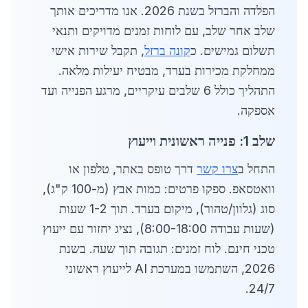
הפלדה והברזל בשנת 2026. אנו מדריכים אותך
שלב אחר שלב, עם לוחות זמנים מדויקים ותנאי
תשלום גמישים. כ
קונה ברזל
, תקבל שירות אישי
ממחלקת מכירות בערד, מבטיח יעילות מלאה.
התהליך כולל 6 שלבים עיקריים, מרגע הפנייה ועד
אספקה.
שלב 1: פנייה ראשונית וייעוץ
התחל ב
צרו קשר
דרך טופס באתר, טלפון או
וואטסאפ. ספקו פרטים: כמות אבץ (מ-100 ק"ג),
סוג (גלוון/טהור), מיקום בערד. תוך 1-2 שעות
(שעות עבודה 8:00-18:00), נציג יחזור עם ייעוץ
טכני חינם. לוח זמנים: תגובה תוך שעה. בשנת
2026, השתמשו במערכת AI לייעוץ ראשוני
24/7.