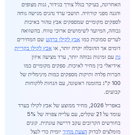
האחרונה, בעיקר בגלל צורך בגידור, גגות מצופים
והגנה מפני קורוזיה. תושבי ערד נהנים מגישה נוחה
לספקים מקומיים שמספקים אבץ טהור באיכות
גבוהה, המיועד לשימושים ארוכי טווח. בהשוואה
לערים סמוכות כמו
אבץ לקילו ברהט
שם המחירים
דומים אך ההובלה יקרה יותר, או
אבץ לקילו בקריית
גת
עם זמינות גבוהה יותר, ערד מציעה איזון
אידיאלי בין מחיר לאיכות. ספקים מקומיים כמו
חברות פלדה ותיקות מספקים כמות מינימלית של
100 ק"ג בהזמנה ראשונה, עם הנחות ללקוחות
קבועים.
באפריל 2026, מחיר ממוצע של אבץ לקילו בערד
עומד על 21 שקלים, עם עלייה צפויה של 5%
בחודשים הקרובים עקב דרישה עונתית. קונים
מומלצים לבדוק
הצעת מחיר
יומית כדי לנצל