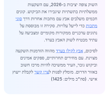
השוק צופה יציבות ב-2026, עם השקעות
ממשלתיות בתשתיות שיגבירו את הביקוש. קונים
חכמים משלבים אבץ עם מתכות אחרות דרך
סוגי
מתכות
כדי לייעל עלויות. סקירה זו מבוססת על
נתונים עדכניים ממקורות מקומיים ומצביעה על
עתיד מבטיח לשוק האבץ בערד.
לסיכום,
אבץ לקילו בערד
מהווה הזדמנות השקעה
מצוינת. עם מחירים תחרותיים, ספקים אמינים
וביקוש גובר, העיר ממשיכה להיות מרכז חשוב
באזור הדרום. מומלץ לפנות ל
צרו קשר
לקבלת ייעוץ
אישי. (סה"כ מילים: 1425)