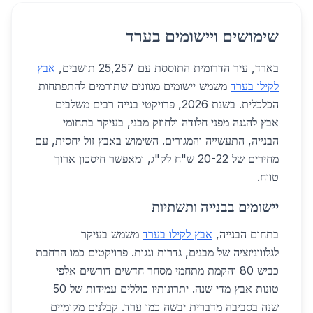
שימושים ויישומים בערד
בארד, עיר הדרומית התוססת עם 25,257 תושבים,
אבץ
לקילו בערד
משמש יישומים מגוונים שתורמים להתפתחות
הכלכלית. בשנת 2026, פרויקטי בנייה רבים משלבים
אבץ להגנה מפני חלודה ולחוזק מבני, בעיקר בתחומי
הבנייה, התעשייה והמגורים. השימוש באבץ זול יחסית, עם
מחירים של 20-22 ש"ח לק"ג, ומאפשר חיסכון ארוך
טווח.
יישומים בבנייה ותשתיות
בתחום הבנייה,
אבץ לקילו בערד
משמש בעיקר
לגלוווניזציה של מבנים, גדרות וגגות. פרויקטים כמו הרחבת
כביש 80 והקמת מתחמי מסחר חדשים דורשים אלפי
טונות אבץ מדי שנה. יתרונותיו כוללים עמידות של 50
שנה בסביבה מדברית יבשה כמו ערד. קבלנים מקומיים