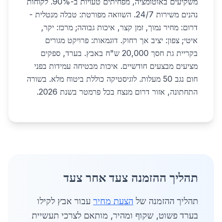
משקיעים באוטומציה, מפחיתים טעויות ב-90%. לקוחות
נהנים משירות 24/7. השוואה מפורטת: טבלה מנטלית -
דרום: מחיר נמוך, זמן קצר, איכות גבוהה; מרכז: יקר,
איטי; צפון: יציב אך רחוק. דוגמאות: פרויקט מגורים
בקריית גת חסך 20,000 ש"ח באבץ. בערד, ספקים
מציעים מבצעים חודשיים. איכות מבטיחה עמידות בפני
חום נגב 50 מעלות. לוגיסטיקה כוללת ביטוח מלא. בשורה
התחתונה, אזור דרום מנצח בכל פרמטר בשנת 2026.
תהליך ההזמנה צעד אחר צעד
תהליך ההזמנה של
הצעת מחיר
עבור אבץ לקילו
בערד פשוט, שקוף ומהיר, מותאם לצרכי תעשיית