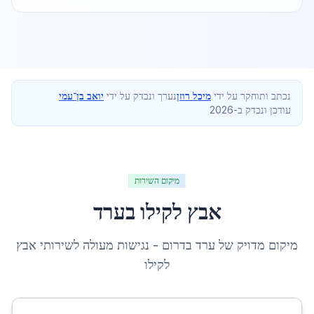
נכתב ותוחקר על ידי
מיכל רוזן
נערך ונבדק על ידי
יואב בן־עמי
עודכן ונבדק ב-2026
מיקום השירות
אבץ לקילו
ב
ערד
מיקום מדויק של
ערד
ב
דרום
- נגישות מעולה לשירותי
אבץ
לקילו