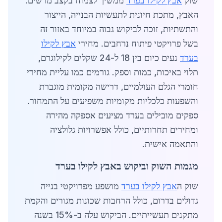
שוק
אבץ לקילו בערד
ממשיך לצמוח בקצב מרשים.
האבץ, מתכת חיונית לתעשיות הבנייה, הייצור
והתשתיות, זוכה לביקוש גבוה במיוחד באזור זה
בשל פרויקטי פיתוח נרחבים. מחירי
אבץ לקילו
בערד
נעים כיום בין 18 ל-24 שקלים לקילוגרם,
תלוי באיכות, כמות וספק. גורמים כמו עליית מחירי
חומרי הגלם העולמיים, דרישה מקומית מוגברת
והשפעות כלכליות מקומיות משפיעים על התמחור.
ספקים מובילים בערד מציעים אספקה מהירה
ומחירים תחרותיים, כולל אפשרויות גלולציה
והתאמה אישית.
מגמות השוק וביקוש באבץ לקילו בערד
שוק ה
אבץ לקילו בערד
מושפע מפרויקטי בנייה
גדולים בדרום, כולל הרחבות שכונות מגורים והקמת
מתקנים תעשייתיים. הביקוש עלה ב-15% בשנה