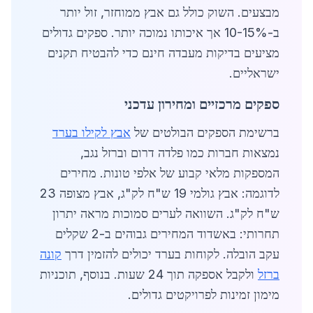
מבצעים. השוק כולל גם אבץ ממוחזר, זול יותר
ב-10-15% אך איכותו נמוכה יותר. ספקים גדולים
מציעים בדיקות מעבדה חינם כדי להבטיח תקנים
ישראליים.
ספקים מרכזיים ומחירון עדכני
ברשימת הספקים הבולטים של
אבץ לקילו בערד
נמצאות חברות כמו פלדה דרום וברזל נגב,
המספקות מלאי קבוע של אלפי טונות. מחירים
לדוגמה: אבץ גולמי 19 ש"ח לק"ג, אבץ מצופה 23
ש"ח לק"ג. השוואה לערים סמוכות מראה יתרון
תחרותי: באשדוד המחירים גבוהים ב-2 שקלים
עקב הובלה. לקוחות בערד יכולים להזמין דרך
קונה
ברזל
ולקבל אספקה תוך 24 שעות. בנוסף, תוכניות
מימון זמינות לפרויקטים גדולים.