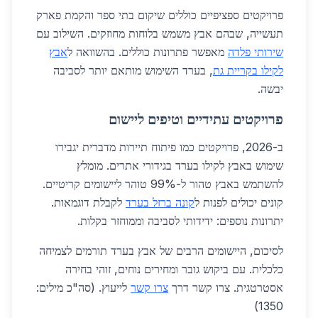
פרויקטים ספציפיים כוללים שיקום בתי ספר והקמת פארק
תעשייה, שבהם אבץ משמש בלוחות מחוזקים. השילוב עם
שירותי פלדה
מאפשר פתרונות כוללים. בהשוואה ל
אבץ
לקילו בקריית גת
, בערד השימוש מותאם יותר לסביבה
יבשה.
פרויקטים עתידיים וטיפים ליישום
ב-2026, פרויקטים כמו פיתוח תיירות מדברית יגבירו
שימוש באבץ לקילו בערד בגידורי אתרים. מומלץ
להשתמש באבץ טהור ל-99% טוהר ליישומים קריטיים.
קונים יכולים לפנות ל
קונה ברזל בערד
לקבלת דוגמאות.
יתרונות נוספים: ידידותי לסביבה וממוחזר בקלות.
לסיכום, היישומים הרבים של אבץ בערד תורמים לצמיחה
כלכלית. עם ביקוש גובר ומחירים נוחים, זוהי בחירה
אסטרטגית. צרו קשר דרך
צרו קשר
לייעוץ. (סה"כ מילים:
1350)