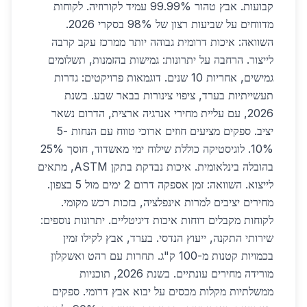
קבועות. אבץ טהור 99.99% עמיד לקורוזיה. לקוחות
מדווחים על שביעות רצון של 98% בסקרי 2026.
השוואה: איכות דרומית גבוהה יותר ממרכז עקב קרבה
לייצור. הרחבה על יתרונות: גמישות בהזמנות, תשלומים
גמישים, אחריות 10 שנים. דוגמאות פרויקטים: גדרות
תעשייתיות בערד, ציפוי צינורות בבאר שבע. בשנת
2026, עם עליית מחירי אנרגיה ארצית, הדרום נשאר
יציב. ספקים מציעים חוזים ארוכי טווח עם הנחות 5-
10%. לוגיסטיקה כוללת שילוח ימי מאשדוד, חוסך 25%
בהובלה בינלאומית. איכות נבדקת בתקן ASTM, מתאים
לייצוא. השוואה: זמן אספקה דרום 2 ימים מול 5 בצפון.
מחירים יציבים למרות אינפלציה, בזכות רכש מקומי.
לקוחות מקבלים דוחות איכות דיגיטליים. יתרונות נוספים:
שירותי התקנה, ייעוץ הנדסי. בערד, אבץ לקילו זמין
בכמויות קטנות מ-100 ק"ג. תחרות עם רהט ואשקלון
מורידה מחירים עונתיים. בשנת 2026, תוכניות
ממשלתיות מקלות מכסים על יבוא אבץ דרומי. ספקים