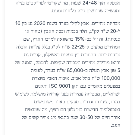
אספקה תוך 24-48 שעות, מה שקריטי לפרויקטים בנייה
ותעשייה שדורשים דיוק בלוחות זמנים.
מבחינת מחירים, אבץ לקילו בערד בשנת 2026 נע בין 16
ל-20 ש"ח לק"ג, תלוי בכמות ובסוג האבץ (טהור או
סגסוגת). זה זול בכ-15% בהשוואה למרכז הארץ, שם
המחירים מגיעים ל-22-25 ש"ח לק"ג בגלל עלויות הובלה
גבוהות יותר. התחרות בין ספקים באשקלון, קריית גת
ורהט מורידה מחירים ומגבירה שקיפות. לדוגמה, הזמנה של
5 טון אבץ תעלה כ-85,000 ש"ח בערד, לעומת
100,000 ש"ח בתל אביב. איכות האבץ מיוצרת
במפעלים מקומיים עם תקן ISO 9001 ותקנים
ישראליים, מבטיחה עמידות בפני קורוזיה מושלמת לשימוש
בגגות, צינורות וגדרות. ספקים באזור משתמשים
בטכנולוגיות חדישות כמו גלוון חם רציף, מה שמבטיח
אורך חיים של 30-50 שנה בתנאי מזג אוויר קשים של
הנגב.