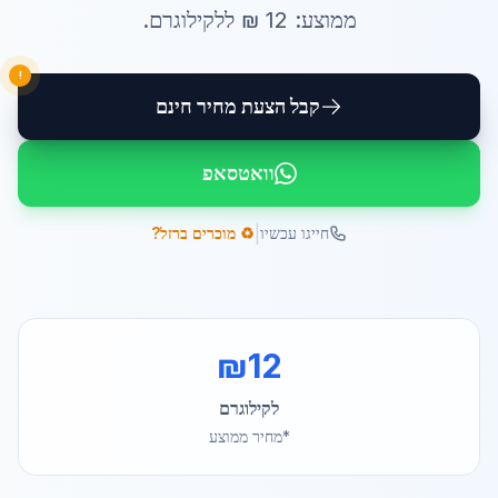
ממוצע:
12
₪ ל
לקילוגרם
.
!
קבל הצעת מחיר חינם
וואטסאפ
|
חייגו עכשיו
♻️ מוכרים ברזל?
₪
12
לקילוגרם
*מחיר ממוצע