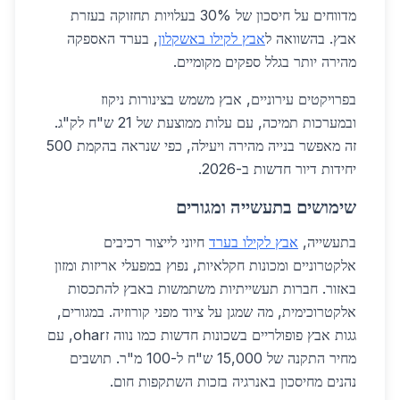
מדווחים על חיסכון של 30% בעלויות תחזוקה בעזרת
אבץ. בהשוואה ל
אבץ לקילו באשקלון
, בערד האספקה
מהירה יותר בגלל ספקים מקומיים.
בפרויקטים עירוניים, אבץ משמש בצינורות ניקוז
ובמערכות תמיכה, עם עלות ממוצעת של 21 ש"ח לק"ג.
זה מאפשר בנייה מהירה ויעילה, כפי שנראה בהקמת 500
יחידות דיור חדשות ב-2026.
שימושים בתעשייה ומגורים
בתעשייה,
אבץ לקילו בערד
חיוני לייצור רכיבים
אלקטרוניים ומכונות חקלאיות, נפוץ במפעלי אריזות ומזון
באזור. חברות תעשייתיות משתמשות באבץ להתכסות
אלקטרוכימית, מה שמגן על ציוד מפני קורוזיה. במגורים,
גגות אבץ פופולריים בשכונות חדשות כמו נווה זohar, עם
מחיר התקנה של 15,000 ש"ח ל-100 מ"ר. תושבים
נהנים מחיסכון באנרגיה בזכות השתקפות חום.