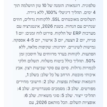
טלפונית. דוגמאות: הזמנה של 10 טון הושלמה תוך
4 ימים. תהליך דיגיטלי 100%, ללא ניירת.
תשלומים מאובטחים SSL. ללקוחות גדולים, חוזים
שנתיים עם הנחות. בשנת 2026, אינטגרציה עם
מערכות ERP של הלקוח. פירוט לוח זמנים: יום 1
פנייה, יום 2 הצעה, יום 3 אישור, יום 4-5 אספקה.
גמישות לשינויים. יתרונות: שקיפות מלאה, ללא
הפתעות. לקוחות בערד מדווחים על חיסכון זמן
50%. תהליך כולל ביטוח משלוח. תשלום חלקי
לכמויות גדולות. סיום עם סקר שביעות רצון. אבץ
איכותי מובטח. הרחב על כל שלב: בשלב 1,
דוגמאות שאלות נפוצות. שלב 2: חישובי מחירים
מפורטים. שלב 3: מסמכים סטנדרטיים. שלב 4:
תהליכי ייצור. שלב 5: סוגי משאיות. שלב 6:
אופציות תשלום. הכל מותאם 2026, עם