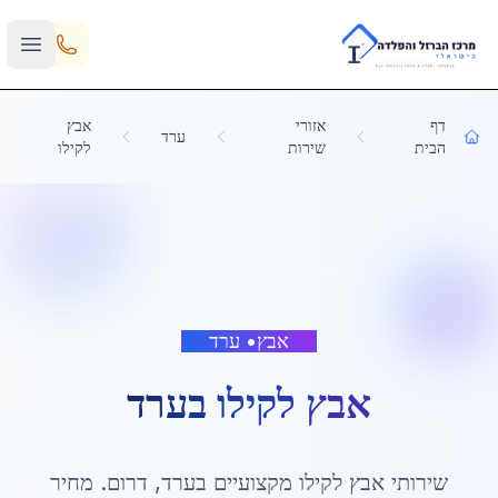
Skip to main content
דף
אזורי
אבץ
ערד
הבית
שירות
לקילו
אבץ
•
ערד
אבץ לקילו
ב
ערד
שירותי
אבץ לקילו
מקצועיים ב
ערד
,
דרום
. מחיר