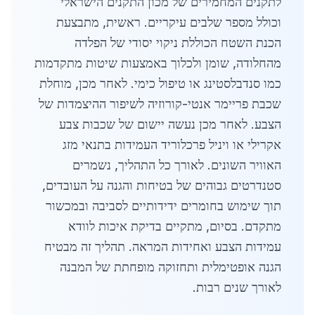
לתקנים המחמירים של מכון התקנים הישראלי
וכולל מספר שלבים עיקריים. ראשית, מתבצעת
הכנת השטח הכוללת ניקוי יסודי של הפלדה
מהחלודה, שומן ולכלוך באמצעות שיטות מתקדמות
כמו סנדבלסטינג או טיפול כימי. לאחר מכן, מוחלת
שכבת פריימר אנטי-קורוזיה לשיפור ההיצמדות של
הצבע. לאחר מכן נעשה יישום של שכבות צבע
אקרילי או ויניל פרכלוריד העמידות בתנאי מזג
האוויר השונים. לאורך כל התהליך, נשמרים
סטנדרטים גבוהים של בטיחות והגנה על העובדים,
תוך שימוש בחומרים ידידותיים לסביבה ובמכשור
מתקדם. בסיום, מתקיים בדיקת איכות לוודא
עמידות הצבע ואחידות המראה. תהליך זה מבטיח
הגנה אופטימלית ותחזוקה מופחתת של המבנה
לאורך שנים רבות.