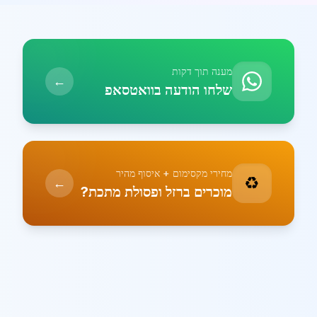
מענה תוך דקות
←
שלחו הודעה בוואטסאפ
מחירי מקסימום + איסוף מהיר
♻️
←
מוכרים ברזל ופסולת מתכת?