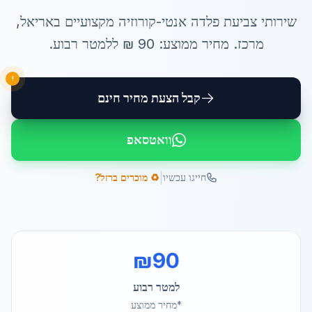
שירותי
צביעת פלדה אנטי-קורוזיה
מקצועיים ב
אריאל
,
מרכז
. מחיר ממוצע:
90
₪ ל
למטר רבוע
.
!
קבל הצעת מחיר חינם
וואטסאפ
|
חייגו עכשיו
♻️ מוכרים ברזל?
₪
90
למטר רבוע
*מחיר ממוצע