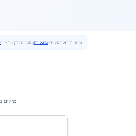
נכתב ותוחקר על ידי
מיכל רוזן
נערך ונבדק על ידי
י
מיקום מ