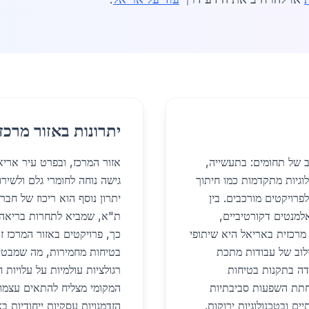
יתרונות באזור מרכז
 של תחומים: בתעשייה,
אזור המרכז, ובפרט עיר ארי
וגיות מתקדמות כמו חיתוך
גישה נוחה לחומרי גלם ולשי
ויקים לפרויקטים מורכבים. בין
יתרון נוסף הוא ריכוז של חבר
אלמנטים דקורטיביים,
ת"א, שמביא לתחרות בריאה ו
מרכזית באריאל היא שיתופי
כך, פרויקטים באזור המרכז ז
לוב של עבודות מתכת
בטיחות מחמירות, מה שמבטי
ידה בתקנות בטיחות
רגולציות עולמיות על עלויות 
פחתת השפעות סביבתיות
המקומי מצליח להתאים עצמו 
ם ובטכנולוגיות ירוקות.
הזדמנויות עסקיות ייחודיות ב