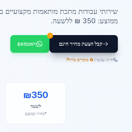
שירותי
עבודות מתכת מותאמות
מקצועיים ב
ממוצע:
350
₪ ל
לשעה
.
!
קבל הצעת מחיר חינם
וואטסאפ
|
חייגו עכשיו
♻️ מוכרים ברזל?
₪
350
לשעה
*מחיר ממוצע