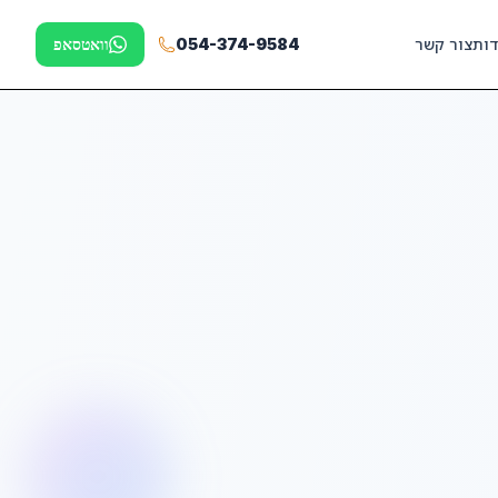
דות
צור קשר
054-374-9584
וואטסאפ