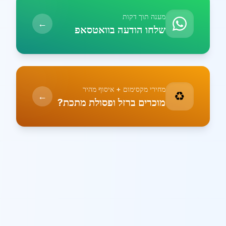
מענה תוך דקות
←
שלחו הודעה בוואטסאפ
מחירי מקסימום + איסוף מהיר
♻️
←
מוכרים ברזל ופסולת מתכת?