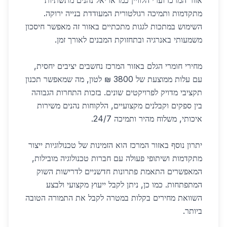
אזור המרכז וערי הלוויין כמו אריאל נהנים מתשתיות
מתקדמות ותמיכה רגולטורית המעודדת בנייה ירוקה.
השימוש במתכות לגגות מתכתיים באזור זה מאפשר חיסכון
משמעותי באנרגיה ובתחזוקת המבנים לאורך זמן.
מחירי חומרי הגלם באזור המרכז נחשבים יציבים יחסית,
עם עלות ממוצעת של 3800 ₪ לטון, מה שמאפשר תכנון
תקציבי מדויק לפרויקטים שונים. בזכות התחרות הגבוהה
בין ספקים וקבלנים מקצועיים, הלקוחות נהנים משירות
איכותי, משלוח מהיר ותמיכה 24/7.
יתרון נוסף באזור המרכז הוא הזמינות של טכנולוגיות ייצור
מתקדמות ושיתופי פעולה עם חברות טכנולוגיה מובילות,
המאפשרים התאמת פתרונות חדשניים לדרישות השוק
המתפתחות. כמו כן, ניתן לקבל ייעוץ מקצועי ולבצע
השוואת מחירים בקלות במטרה לקבל את התמורה הטובה
ביותר.