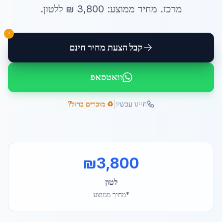
מרכז
. מחיר ממוצע:
3,800
₪ ל
לטון
.
!
קבל הצעת מחיר חינם
וואטסאפ
|
חייגו עכשיו
♻️ מוכרים ברזל?
₪
3,800
לטון
*מחיר ממוצע