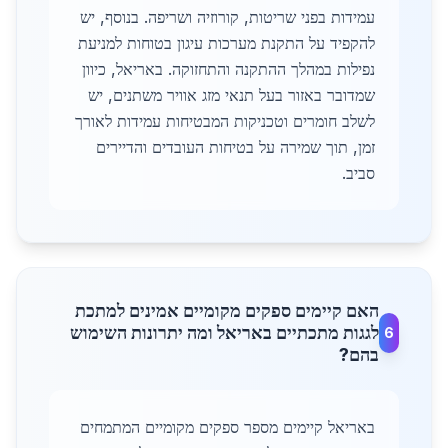
עמידות בפני שריטות, קורוזיה ושריפה. בנוסף, יש
להקפיד על התקנת מערכות עיגון בטוחות למניעת
נפילות במהלך ההתקנה והתחזוקה. באריאל, כיוון
שמדובר באזור בעל תנאי מזג אוויר משתנים, יש
לשלב חומרים וטכניקות המבטיחות עמידות לאורך
זמן, תוך שמירה על בטיחות העובדים והדיירים
סביב.
האם קיימים ספקים מקומיים אמינים למתכת
לגגות מתכתיים באריאל ומה יתרונות השימוש
6
בהם?
באריאל קיימים מספר ספקים מקומיים המתמחים