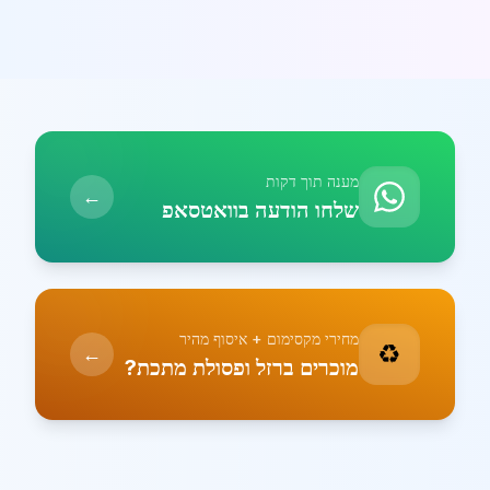
מענה תוך דקות
←
שלחו הודעה בוואטסאפ
מחירי מקסימום + איסוף מהיר
♻️
←
מוכרים ברזל ופסולת מתכת?