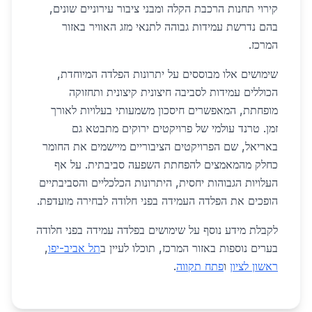
קירוי תחנות הרכבת הקלה ומבני ציבור עירוניים שונים,
בהם נדרשת עמידות גבוהה לתנאי מזג האוויר באזור
המרכז.
שימושים אלו מבוססים על יתרונות הפלדה המיוחדת,
הכוללים עמידות לסביבה חיצונית קיצונית ותחזוקה
מופחתת, המאפשרים חיסכון משמעותי בעלויות לאורך
זמן. טרנד עולמי של פרויקטים ירוקים מתבטא גם
באריאל, שם הפרויקטים הציבוריים מיישמים את החומר
כחלק מהמאמצים להפחתת השפעה סביבתית. על אף
העלויות הגבוהות יחסית, היתרונות הכלכליים והסביבתיים
הופכים את הפלדה העמידה בפני חלודה לבחירה מועדפת.
לקבלת מידע נוסף על שימושים בפלדה עמידה בפני חלודה
בערים נוספות באזור המרכז, תוכלו לעיין ב
תל אביב-יפו
,
ראשון לציון
ו
פתח תקווה
.