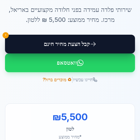
שירותי
פלדה עמידה בפני חלודה
מקצועיים ב
אריאל
,
מרכז
. מחיר ממוצע:
5,500
₪ ל
לטון
.
!
קבל הצעת מחיר חינם
וואטסאפ
|
חייגו עכשיו
♻️ מוכרים ברזל?
₪
5,500
לטון
*מחיר ממוצע