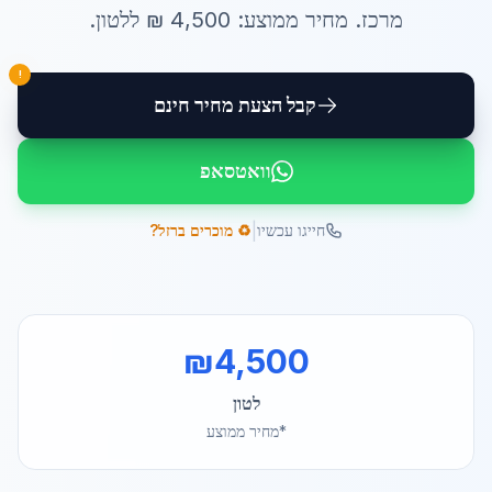
מרכז
. מחיר ממוצע:
4,500
₪ ל
לטון
.
!
קבל הצעת מחיר חינם
וואטסאפ
|
חייגו עכשיו
♻️ מוכרים ברזל?
₪
4,500
לטון
*מחיר ממוצע