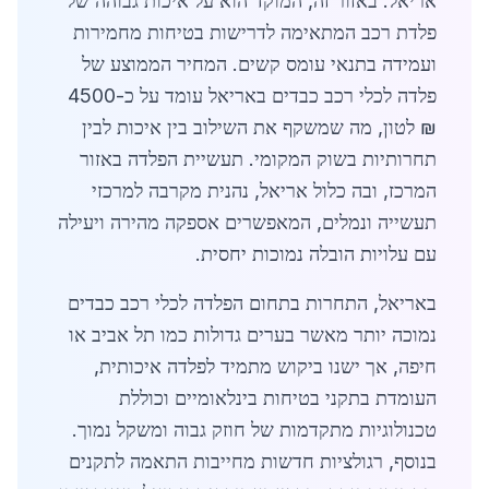
אריאל. באזור זה, המוקד הוא על איכות גבוהה של
פלדת רכב המתאימה לדרישות בטיחות מחמירות
ועמידה בתנאי עומס קשים. המחיר הממוצע של
פלדה לכלי רכב כבדים באריאל עומד על כ-4500
₪ לטון, מה שמשקף את השילוב בין איכות לבין
תחרותיות בשוק המקומי. תעשיית הפלדה באזור
המרכז, ובה כלול אריאל, נהנית מקרבה למרכזי
תעשייה ונמלים, המאפשרים אספקה מהירה ויעילה
עם עלויות הובלה נמוכות יחסית.
באריאל, התחרות בתחום הפלדה לכלי רכב כבדים
נמוכה יותר מאשר בערים גדולות כמו תל אביב או
חיפה, אך ישנו ביקוש מתמיד לפלדה איכותית,
העומדת בתקני בטיחות בינלאומיים וכוללת
טכנולוגיות מתקדמות של חוזק גבוה ומשקל נמוך.
בנוסף, רגולציות חדשות מחייבות התאמה לתקנים