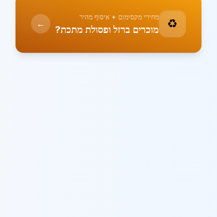
מחירי מקסימום + איסוף מהיר
♻️
←
מוכרים ברזל ופסולת מתכת?