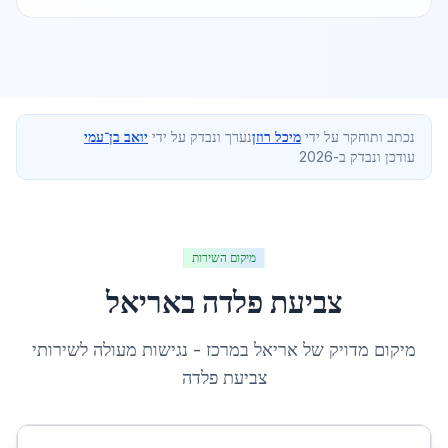
נכתב ותוחקר על ידי
מיכל רוזן
נערך ונבדק על ידי
יואב בן־עמי
עודכן ונבדק ב-2026
מיקום השירות
צביעת פלדה
ב
אריאל
מיקום מדויק של
אריאל
ב
מרכז
- נגישות מעולה לשירותי
צביעת פלדה