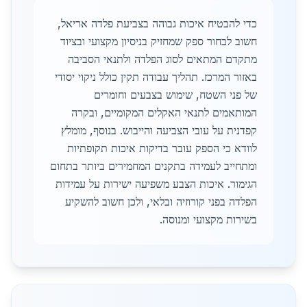
כדי להבטיח איכות גבוהה בצביעת פלדה אריאל,
חשוב לבחור ספק שמחזיק בניסיון מקצועי ובציוד
מתקדם המתאים לסוג הפלדה ולתנאי הסביבה
באזור המרכז. תהליך עבודה תקין כולל ניקוי יסודי
של פני השטח, שימוש בצבעים וחומרים
המותאמים לתנאי האקלים המקומיים, ובקרה
קפדנית על עובי הצביעה והייבוש. בנוסף, מומלץ
לוודא כי הספק עובר בדיקות איכות תקופתיות
ומתחייב לעמידה בתקנים המחמירים ביותר בתחום
הגימור. איכות הצבע משפיעה ישירות על עמידות
הפלדה בפני קורוזיה ובלאי, ולכן חשוב להשקיע
בשירות מקצועי ומנוסה.