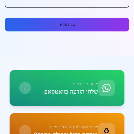
שלח פנייה
מענה תוך דקות
←
שלחו הודעה בוואטסאפ
מחירי מקסימום + איסוף מהיר
♻️
←