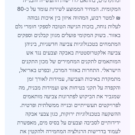
ומתקדמים, בהתאם לדרישות התעשייה והבנייה
המקומית. המחיר הממוצע לשירות עומד על כ-80
₪ למטר רבוע, המהווה איזון בין איכות גבוהה
לעלות נוחה, בזכות הגישה הטובה לספקי חומרי גלם
באזור. בשוק המקומי פועלים מגוון קבלנים וספקים
המתמחים בטכנולוגיות צביעה חדשניות, ביניהן
צביעה אלקטרוסטטית באבקה וצבעים נגד אש
המותאמים לתקנים המחמירים של מכון התקנים
הישראלי. התחרות באזור המרכז, ובפרט באריאל,
מתמקדת באיכות הצביעה, עמידות לאורך זמן
והקפדה על תקני בטיחות אש ועמידות מבנית, מה
שמגביר את הביקוש לפתרונות צביעה מותאמים
לפרויקטים תעשייתיים ובנייה ממשלתית ופרטית.
ההשקעה בטכנולוגיות ירוקות, כגון צבעי אבקה
ידידותיים לסביבה וצבעים על בסיס מים, מאפשרת
לעמוד בדרישות הרגולציה המחמירה ולהקטין את