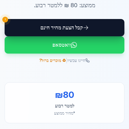
ממוצע:
80
₪ ל
למטר רבוע
.
!
קבל הצעת מחיר חינם
וואטסאפ
|
חייגו עכשיו
♻️ מוכרים ברזל?
₪
80
למטר רבוע
*מחיר ממוצע