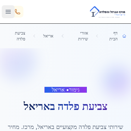
Skip to main content
דף
אזורי
צביעת
אריאל
הבית
שירות
פלדה
גימור
•
אריאל
צביעת פלדה
ב
אריאל
שירותי
צביעת פלדה
מקצועיים ב
אריאל
,
מרכז
. מחיר