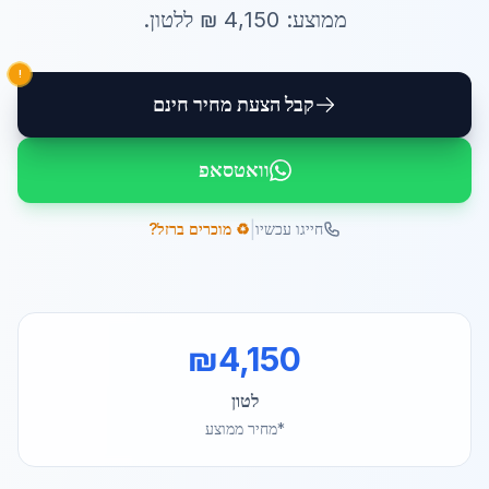
ממוצע:
4,150
₪ ל
לטון
.
!
קבל הצעת מחיר חינם
וואטסאפ
|
חייגו עכשיו
♻️ מוכרים ברזל?
₪
4,150
לטון
*מחיר ממוצע