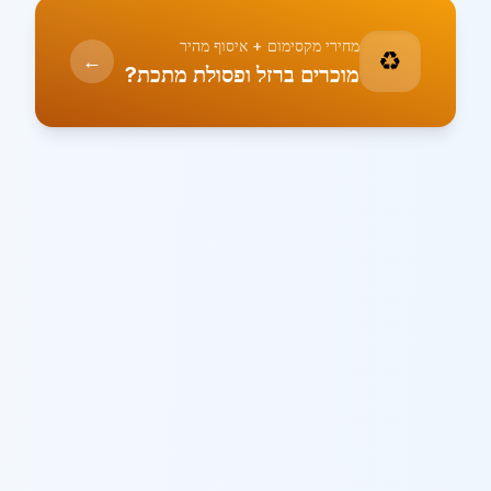
מחירי מקסימום + איסוף מהיר
♻️
←
מוכרים ברזל ופסולת מתכת?