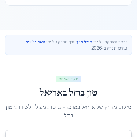
נכתב ותוחקר על ידי
מיכל רוזן
נערך ונבדק על ידי
יואב בן־עמי
עודכן ונבדק ב-2026
מיקום השירות
טון ברזל
ב
אריאל
מיקום מדויק של
אריאל
ב
מרכז
- נגישות מעולה לשירותי
טון
ברזל