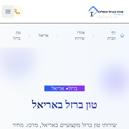
Skip to main content
דף
אזורי
טון
אריאל
הבית
שירות
ברזל
ברזל
•
אריאל
טון ברזל
ב
אריאל
שירותי
טון ברזל
מקצועיים ב
אריאל
,
מרכז
. מחיר