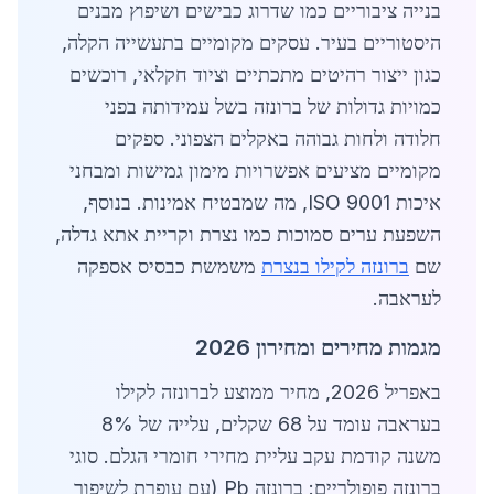
בנייה ציבוריים כמו שדרוג כבישים ושיפוץ מבנים
היסטוריים בעיר. עסקים מקומיים בתעשייה הקלה,
כגון ייצור רהיטים מתכתיים וציוד חקלאי, רוכשים
כמויות גדולות של ברונזה בשל עמידותה בפני
חלודה ולחות גבוהה באקלים הצפוני. ספקים
מקומיים מציעים אפשרויות מימון גמישות ומבחני
איכות ISO 9001, מה שמבטיח אמינות. בנוסף,
השפעת ערים סמוכות כמו נצרת וקריית אתא גדלה,
שם
ברונזה לקילו בנצרת
משמשת כבסיס אספקה
לעראבה.
מגמות מחירים ומחירון 2026
באפריל 2026, מחיר ממוצע לברונזה לקילו
בעראבה עומד על 68 שקלים, עלייה של 8%
משנה קודמת עקב עליית מחירי חומרי הגלם. סוגי
ברונזה פופולריים: ברונזה Pb (עם עופרת לשיפור