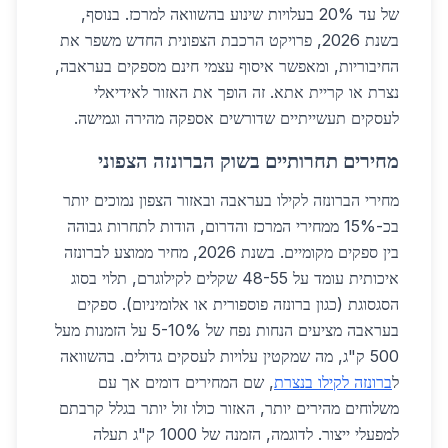
של עד 20% בעלויות שינוע בהשוואה למרכז. בנוסף,
בשנת 2026, פרויקט הרכבת הצפונית החדש משפר את
החיבוריות, ומאפשר איסוף עצמי חינם מספקים בעראבה,
נצרת או קריית אתא. זה הופך את האזור לאידיאלי
לעסקים תעשייתיים שדורשים אספקה מהירה וגמישה.
מחירים תחרותיים בשוק הברונזה הצפוני
מחירי הברונזה לקילו בעראבה ובאזור הצפון נמוכים יותר
בכ-15% ממחירי המרכז והדרום, הודות לתחרות גבוהה
בין ספקים מקומיים. בשנת 2026, מחיר ממוצע לברונזה
איכותית עומד על 48-55 שקלים לקילוגרם, תלוי בסוג
הסגסוגת (כגון ברונזה פוספורית או אלומיניום). ספקים
בעראבה מציעים הנחות נפח של 5-10% על הזמנות מעל
500 ק"ג, מה שמקטין עלויות לעסקים גדולים. בהשוואה
ל
ברונזה לקילו בנצרת
, שם המחירים דומים אך עם
משלוחים מהירים יותר, האזור כולו זול יותר בגלל קרבתם
למפעלי ייצור. לדוגמה, הזמנה של 1000 ק"ג תעלה