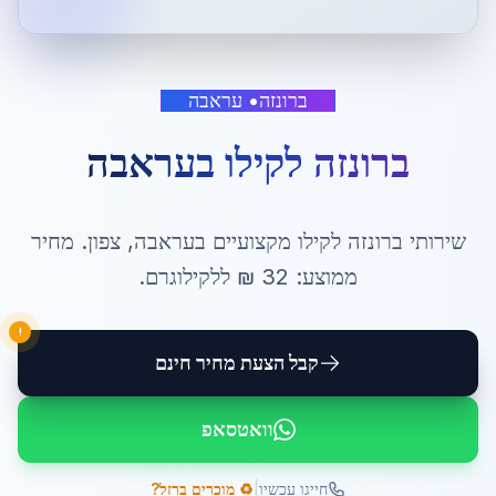
ברונזה
•
עראבה
ברונזה לקילו
ב
עראבה
שירותי
ברונזה לקילו
מקצועיים ב
עראבה
,
צפון
. מחיר
ממוצע:
32
₪ ל
לקילוגרם
.
!
קבל הצעת מחיר חינם
וואטסאפ
|
חייגו עכשיו
♻️ מוכרים ברזל?