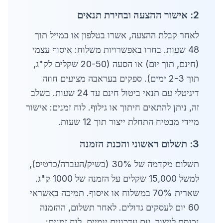
2: אישור ההצעה ובחירת תנאים
לאחר קבלת ההצעה, אשרו בטלפון או במייל תוך
48 שעות. בחרו באפשרויות משלוח: איסוף עצמי
(חינם, תוך יום) או הסעה (20-50 שקלים לק"ג,
תוך 2-3 ימים). ספקים בעראבה מציעים חוזה
דיגיטלי עם תנאי ביטול חינם עד 24 שעות. בשלב
זה, ניתן להתאים חיתוך או גילוף. לוח זמנים: אישור
מיידי מבטיח התחלת ייצור תוך 12 שעות.
3: תשלום ראשוני והכנת הזמנה
תשלום מקדמה של 30% (בשיק/העברה/כרטיס),
למשל 15,000 שקלים על הזמנה של 1000 ק"ג.
שארית 70% במשלוח או איסוף. תמיכה באשראי
60 יום לעסקים גדולים. לאחר תשלום, ההזמנה
נכנסת לייצור, עם עדכונים יומיים. לוח זמנים: