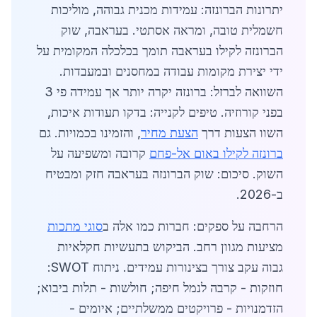
יתרונות הברונזה: עמידות מכנית גבוהה, מוליכות
חשמלית טובה, ומראה אסתטי. בעראבה, שוק
הברונזה לקילו בעראבה תומך בכלכלה המקומית על
ידי יצירת מקומות עבודה במחסנים ובמעבדות.
השוואה לברזל: ברונזה יקרה יותר אך עמידה פי 3
בפני קורוזיה. טיפים לקנייה: בדקו תעודות איכות,
השוו הצעות דרך
הצעת מחיר
, והזמינו בכמויות. גם
ברונזה לקילו באום אל-פחם
קרובה ומשפיעה על
השוק. סיכום: שוק הברונזה בעראבה חזק ומבטיח
ב-2026.
הרחבה על ספקים: חברות כמו אלה ב
סוגי מתכות
מציעות מגוון רחב. הביקוש בתעשיות חקלאיות
גבוה עקב צורך בצינורות עמידים. ניתוח SWOT:
חוזקות - קרבה לנמל חיפה; חולשות - תלות ביבוא;
הזדמנויות - פרויקטים ממשלתיים; איומים -