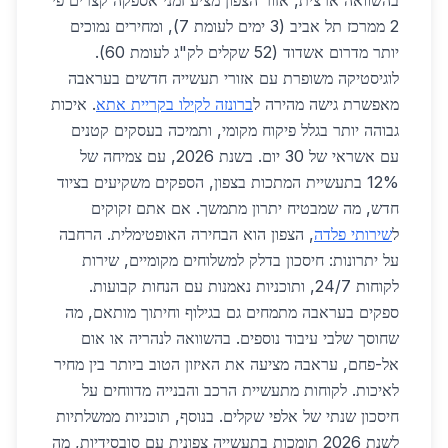
בהשוואה ארצית, אזור הצפון מציע זמני אספקה קצרים פי
2 ממרכז תל אביב (3 ימים לעומת 7), ומחירים נמוכים
יותר מדרום אשדוד (52 שקלים לק"ג לעומת 60).
לוגיסטיקה משופרת עם אזורי תעשייה חדשים בעראבה
מאפשרת גישה מהירה ל
ברונזה לקילו בקריית אתא
. איכות
גבוהה יותר בגלל פיקוח מקומי, ותמיכה בעסקים קטנים
עם אשראי של 30 יום. בשנת 2026, עם צמיחה של
12% בתעשיית המתכות בצפון, הספקים משקיעים בציוד
חדש, מה שמבטיח יתרון מתמשך. אם אתם זקוקים
ל
שירותי פלדה
, הצפון הוא הבחירה האופטימלית. הרחבה
על יתרונות: חיסכון בדלק למשלוחים מקומיים, שירות
לקוחות 24/7, ותוכניות נאמנות עם הנחות קבועות.
ספקים בעראבה מתמחים גם בגילוף וחיתוך מותאם, מה
שחוסך שלבי עיבוד נוספים. בהשוואה לנהריה או אום
אל-פחם, עראבה מציעה את האיזון הטוב ביותר בין מחיר
לאיכות. לקוחות מתעשיית הרכב והבנייה מדווחים על
חיסכון שנתי של אלפי שקלים. בנוסף, תוכניות ממשלתיות
לשנת 2026 תומכות בתעשייה צפונית עם סובסידיות, מה