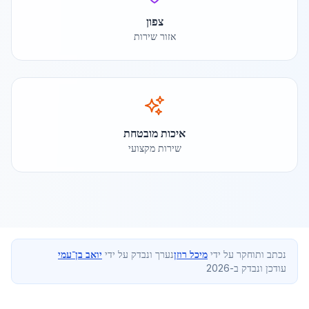
צפון
אזור שירות
איכות מובטחת
שירות מקצועי
נכתב ותוחקר על ידי
מיכל רוזן
נערך ונבדק על ידי
יואב בן־עמי
עודכן ונבדק ב-2026