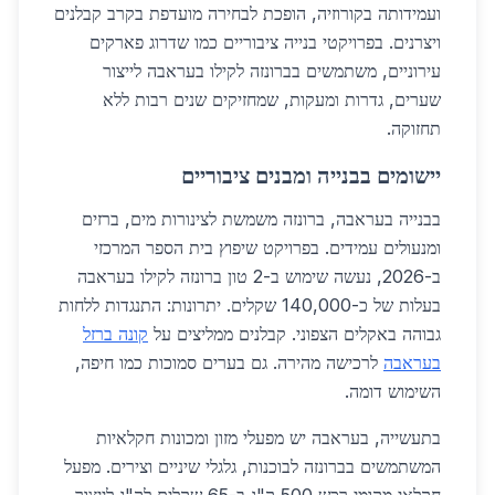
ועמידותה בקורוזיה, הופכת לבחירה מועדפת בקרב קבלנים
ויצרנים. בפרויקטי בנייה ציבוריים כמו שדרוג פארקים
עירוניים, משתמשים בברונזה לקילו בעראבה לייצור
שערים, גדרות ומעקות, שמחזיקים שנים רבות ללא
תחזוקה.
יישומים בבנייה ומבנים ציבוריים
בבנייה בעראבה, ברונזה משמשת לצינורות מים, ברזים
ומנעולים עמידים. בפרויקט שיפוץ בית הספר המרכזי
ב-2026, נעשה שימוש ב-2 טון ברונזה לקילו בעראבה
בעלות של כ-140,000 שקלים. יתרונות: התנגדות ללחות
גבוהה באקלים הצפוני. קבלנים ממליצים על
קונה ברזל
בעראבה
לרכישה מהירה. גם בערים סמוכות כמו חיפה,
השימוש דומה.
בתעשייה, בעראבה יש מפעלי מזון ומכונות חקלאיות
המשתמשים בברונזה לבוכנות, גלגלי שיניים וצירים. מפעל