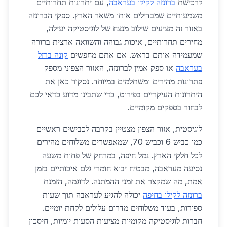
לרכישת
ברונזה לקילו בעראבה
, עם יתרונות תחרותיים
משמעותיים שמבדילים אותו משאר הארץ. ספקי הברונזה
באזור זה מציעים שילוב מנצח של לוגיסטיקה יעילה,
מחירים תחרותיים, איכות גבוהה והשוואה ארצית ברורה
שמעמידה אותם בראש. אם אתם מחפשים
קונה ברזל
בעראבה
או ספק אמין לברונזה, האזור הצפוני מספק
פתרונות מהירים ומשתלמים במיוחד. נסקור כאן את
היתרונות העיקריים בפירוט, כדי שתבינו מדוע כדאי לכם
לבחור בספקים מקומיים.
לוגיסטית, אזור הצפון מצטיין בקרבה לכבישים ראשיים
כמו כביש 6 וכביש 70, שמאפשרים משלוחים מהירים
לכל חלקי הארץ. נמל חיפה, במרחק של פחות משעה
נסיעה מעראבה, מבטיח יבוא חומרי גלם איכותיים בזמן
אמת, מה שמקצר את זמני ההמתנה. לדוגמה, הזמנת
ברונזה לקילו בחיפה
יכולה להגיע לעראבה תוך שעות
ספורות, בעוד משלוחים מדרום עלולים לקחת יומיים.
חברות לוגיסטיקה מקומיות מציעות הסעות יומיות, חיסכון