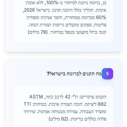
כן, ברונזה ניתנת למיחזור ב-100%, ללא אובדן
איכות. תהליך כולל התכה וסינון. בישראל 2026,
60% מברונזה ממוחזרת, חוסך אנרגיה ומפחית
פליטות. ספקים מקבלים גריסות תמורת הנחה.
קונה ברזל מקצועי מטפל במיחזור. (78 מילים)
מה תקנים לברונזה בישראל?
5
תקנים עיקריים: ת"י 42 לרכב כימי, ASTM
B62 ליציקה. חובה תעודת איכות. בטיחות: TTI
ומשרד העבודה. עמידה מבטיחה אמינות. שירותי
פלדה כוללים בדיקות. (62 מילים)