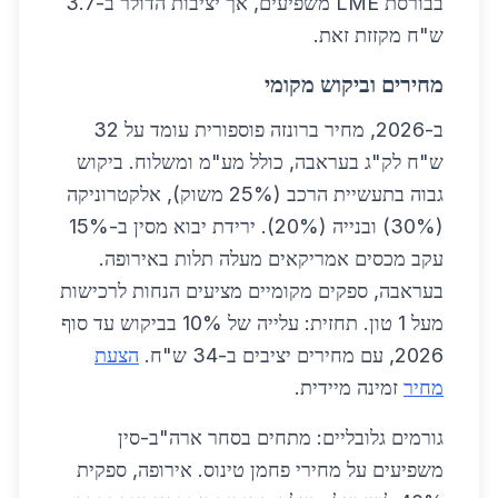
בבורסת LME משפיעים, אך יציבות הדולר ב-3.7
ש"ח מקזזת זאת.
מחירים וביקוש מקומי
ב-2026, מחיר ברונזה פוספורית עומד על 32
ש"ח לק"ג בעראבה, כולל מע"מ ומשלוח. ביקוש
גבוה בתעשיית הרכב (25% משוק), אלקטרוניקה
(30%) ובנייה (20%). ירידת יבוא מסין ב-15%
עקב מכסים אמריקאים מעלה תלות באירופה.
בעראבה, ספקים מקומיים מציעים הנחות לרכישות
מעל 1 טון. תחזית: עלייה של 10% בביקוש עד סוף
2026, עם מחירים יציבים ב-34 ש"ח.
הצעת
מחיר
זמינה מיידית.
גורמים גלובליים: מתחים בסחר ארה"ב-סין
משפיעים על מחירי פחמן טינוס. אירופה, ספקית