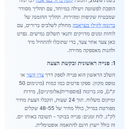
בשנת 2026, הזמנת
קונה ברזל בעראבה
לברונזה
הופכת לפשוטה ויעילה במיוחד, עם תהליך מסודר
שמבטיח שקיפות ומהירות. תהליך ההזמנה של
ברונזה לקילו בעראבה
מחולק לשלבים ברורים, עם
לוחות זמנים מדויקים ותנאי תשלום גמישים. נפרט
כאן צעד אחר צעד, כדי שתוכלו להתחיל מיד
ולהנות מאספקה מהירה.
1: פנייה ראשונית ובקשת הצעה
השלב הראשון הוא פנייה לספק דרך
צרו קשר
או
טופס מקוון. ספקו פרטים כמו כמות (מינימום 50
ק"ג), סוג ברונזה (פוספורית/אלומיניום), מידות
ומיקום משלוח. תוך 24 שעות, תקבלו הצעת מחיר
מפורטת במייל, כולל מחיר של 48-55 שקלים
לק"ג. לוח זמנים: פנייה בבוקר - תשובה באותו יום.
זה כולל ייעוץ חינם להתאמה אופטימלית.