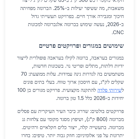
חקלאי מקומי רכש 500 ק"ג ב-65 שקלים לק"ג לייצור
משאבות, מה ששיפר יעילות ב-25%. הברונזה מפחיתה
חיכוך ומגבירה אורך חיים. בפרויקט תעשייתי גדול
ב-2026, נעשה שימוש בברונזה אלגברונזה למכונות
CNC.
שימושים במגורים ופרויקטים פרטיים
במגורים בעראבה, ברונזה לקילו בעראבה פופולרית לייצור
ידיות דלתות, מתלים ופריטי נוי. בשכונות חדשות,
משתמשים בה לגדרות גינה עמידות. עלות ממוצעת: 70
שקלים לק"ג, עם חיסכון ארוך טווח. בעלי בתים פונים
ל
שירותי פלדה
להתקנה מקצועית. פרויקט מגורים בן 100
יחידות ב-2026 כלל 1.5 טון ברונזה.
פרויקטים בולטים: שדרוג כיכר העיר העיקרית עם פסלים
מברונזה (800 ק"ג), ושיפוץ מסגד מקומי עם צלחות גג
מברונזה. בתעשייה קלה, ייצור כלים חקלאיים ורהיטים.
יתרונות על פני אלומיניום: חוזק גבוה יותר. טיפים: בחרו