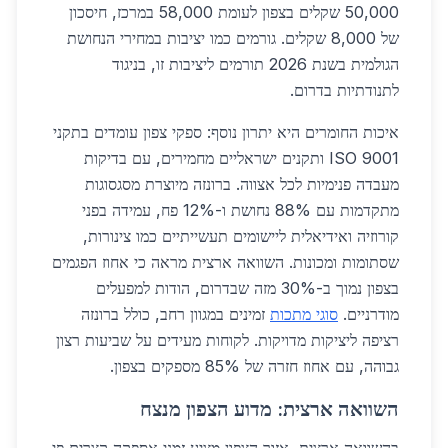
50,000 שקלים בצפון לעומת 58,000 במרכז, חיסכון
של 8,000 שקלים. גורמים כמו יציבות במחירי הנחושת
הגולמית בשנת 2026 תורמים ליציבות זו, בניגוד
לתנודתיות בדרום.
איכות החומרים היא יתרון נוסף: ספקי צפון עומדים בתקני
ISO 9001 ותקנים ישראליים מחמירים, עם בדיקות
מעבדה פנימיות לכל אצווה. ברונזה מיוצרת מסגסוגות
מתקדמות עם 88% נחושת ו-12% פח, עמידה בפני
קורוזיה ואידיאלית ליישומים תעשייתיים כמו צינורות,
שסתומות ומכונות. השוואה ארצית מראה כי אחוז הפגמים
בצפון נמוך ב-30% מזה שבדרום, הודות למפעלים
מודרניים.
סוגי מתכות
זמינים במגוון רחב, כולל ברונזה
רציפה ליציקות מדויקות. לקוחות מעידים על שביעות רצון
גבוהה, עם אחוז חזרה של 85% מספקים בצפון.
השוואה ארצית: מדוע הצפון מנצח