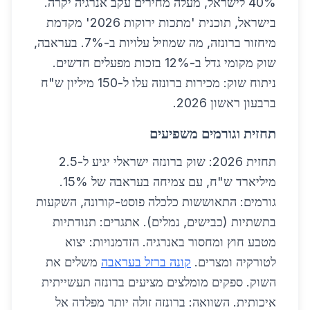
40% לישראל, מעלה מחירים עקב אנרגיה יקרה.
בישראל, תוכנית 'מתכות ירוקות 2026' מקדמת
מיחזור ברונזה, מה שמוזיל עלויות ב-7%. בעראבה,
שוק מקומי גדל ב-12% בזכות מפעלים חדשים.
ניתוח שוק: מכירות ברונזה עלו ל-150 מיליון ש"ח
ברבעון ראשון 2026.
תחזית וגורמים משפיעים
תחזית 2026: שוק ברונזה ישראלי יגיע ל-2.5
מיליארד ש"ח, עם צמיחה בעראבה של 15%.
גורמים: התאוששות כלכלה פוסט-קורונה, השקעות
בתשתיות (כבישים, נמלים). אתגרים: תנודתיות
מטבע חוץ ומחסור באנרגיה. הזדמנויות: יצוא
לטורקיה ומצרים.
קונה ברזל בעראבה
משלים את
השוק. ספקים מומלצים מציעים ברונזה תעשייתית
איכותית. השוואה: ברונזה זולה יותר מפלדה אל